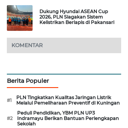
Dukung Hyundai ASEAN Cup
WN
2026, PLN Siagakan Sistem
TAPANULI
Kelistrikan Berlapis di Pakansari
TENGAH
WN DELI
SERDANG
KOMENTAR
WN
TEBING
TINGGI
Berita Populer
WN
PAKPAK
PLN Tingkatkan Kualitas Jaringan Listrik
#1
Melalui Pemeliharaan Preventif di Kuningan
WN
Peduli Pendidikan, YBM PLN UP3
KARAWANG
#2
Indramayu Berikan Bantuan Perlengkapan
Sekolah