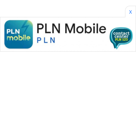
KONSUMEN
X
WAHANA
LISTRIK
WAHANA
TRAVEL
WAHANA
TV
WAHANANEWS
ID
WAHANANEWS
CO ID
WAHANA MEDIA GROUP
WAHANANEWS
|
|
|