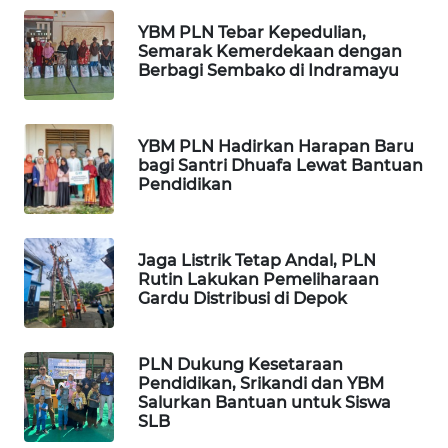
WN
LANGKAT
YBM PLN Tebar Kepedulian,
Semarak Kemerdekaan dengan
Berbagi Sembako di Indramayu
WN
TAPANULI
SELATAN
YBM PLN Hadirkan Harapan Baru
bagi Santri Dhuafa Lewat Bantuan
WN
Pendidikan
TANJUNG
LESUNG
Jaga Listrik Tetap Andal, PLN
WN
Rutin Lakukan Pemeliharaan
KARO
Gardu Distribusi di Depok
WN
SIMALUNGUN
PLN Dukung Kesetaraan
Pendidikan, Srikandi dan YBM
Salurkan Bantuan untuk Siswa
WN
SLB
LABUHANBATU