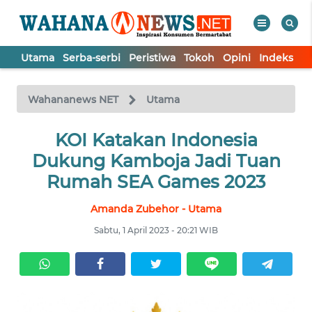
Utama
Serba-serbi
Peristiwa
Tokoh
Opini
Indeks
WAHANA
Tutup
TV
Wahananews NET
Utama
UTAMA
KOI Katakan Indonesia
Dukung Kamboja Jadi Tuan
SERBA-
Rumah SEA Games 2023
SERBI
Amanda Zubehor - Utama
PERISTIWA
Sabtu, 1 April 2023 - 20:21 WIB
TOKOH
OPINI