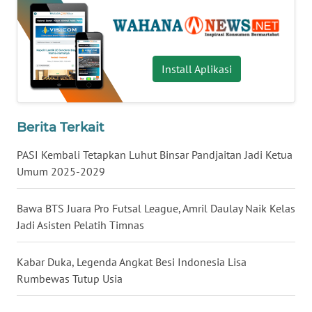
JATENG
WN
NUSANTARA
Install Aplikasi
WN
JOGJA
Berita Terkait
WN
PASI Kembali Tetapkan Luhut Binsar Pandjaitan Jadi Ketua
JATIM
Umum 2025-2029
WN
Bawa BTS Juara Pro Futsal League, Amril Daulay Naik Kelas
BALI
Jadi Asisten Pelatih Timnas
WN
Kabar Duka, Legenda Angkat Besi Indonesia Lisa
KALBAR
Rumbewas Tutup Usia
WN