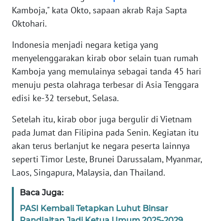
JABAR
Kamboja," kata Okto, sapaan akrab Raja Sapta
Oktohari.
WN
BANTEN
Indonesia menjadi negara ketiga yang
menyelenggarakan kirab obor selain tuan rumah
WN
Kamboja yang memulainya sebagai tanda 45 hari
NTT
menuju pesta olahraga terbesar di Asia Tenggara
edisi ke-32 tersebut, Selasa.
WN
KEPRI
Setelah itu, kirab obor juga bergulir di Vietnam
pada Jumat dan Filipina pada Senin. Kegiatan itu
WN
akan terus berlanjut ke negara peserta lainnya
PAPUA
seperti Timor Leste, Brunei Darussalam, Myanmar,
Laos, Singapura, Malaysia, dan Thailand.
WN
PAPUA
Baca Juga:
BARAT
PASI Kembali Tetapkan Luhut Binsar
Pandjaitan Jadi Ketua Umum 2025-2029