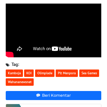
SULBAR
WN
BABEL
WN
SUMBAR
WN
SUMSEL
Tag:
WN
Kamboja
KOI
Olimpiade
Plt Menpora
Sea Games
BENGKULU
Wahananewsnet
WN
LAMPUNG
Beri Komentar
WN