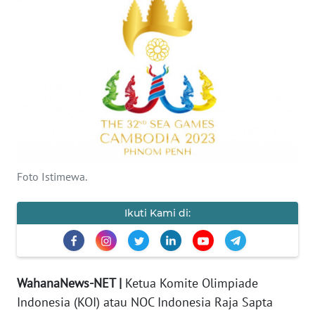
Informasi
INDEKS
BERITA
KONTAK
KAMI
INFO
Foto Istimewa.
IKLAN
Ikuti Kami di:
TENTANG
KAMI
PEDOMAN
WahanaNews-NET |
Ketua Komite Olimpiade
MEDIA
Indonesia (KOI) atau NOC Indonesia Raja Sapta
SIBER