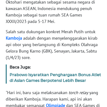
Oktohari mengatakan sebagai sesama negara di
kawasan ASEAN, Indonesia mendukung penuh
REDAKSI
Kamboja sebagai tuan rumah SEA Games
XXXII/2023 pada 5-17 Mei.
KARIR
Salah satu dukungan konkret Merah Putih untuk
DISCLAIMER
Kamboja
adalah dengan menyelenggarakan kirab
api obor yang berlangsung di Kompleks Olahraga
Wahana
Gelora Bung Karno (GBK), Senayan, Jakarta, Sabtu
News
Regional
(1/4/23) sore.
Baca Juga:
WN
SUMUT
Prabowo Isyaratkan Penghargaan Bonus Atlet
di Asian Games Berpotensi Lebih Besar
WN
JAKARTA
"Hari ini, baru saja melaksanakan
torch relay
yang
diberikan Kamboja. Harapan kami, api ini akan
WN
membakar semangat
Olimpiade
dan SEA Games di