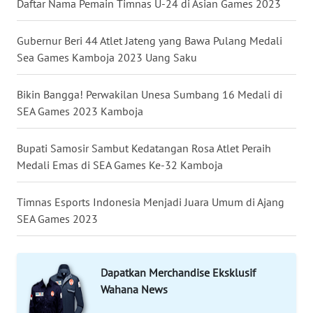
Daftar Nama Pemain Timnas U-24 di Asian Games 2023
KALTENG
Gubernur Beri 44 Atlet Jateng yang Bawa Pulang Medali
WN
Sea Games Kamboja 2023 Uang Saku
KALTARA
Bikin Bangga! Perwakilan Unesa Sumbang 16 Medali di
WN
KALSEL
SEA Games 2023 Kamboja
WN
Bupati Samosir Sambut Kedatangan Rosa Atlet Peraih
KALTIM
Medali Emas di SEA Games Ke-32 Kamboja
WN
Timnas Esports Indonesia Menjadi Juara Umum di Ajang
SULSEL
SEA Games 2023
WN
GORONTALO
Dapatkan Merchandise Eksklusif
Wahana News
WN