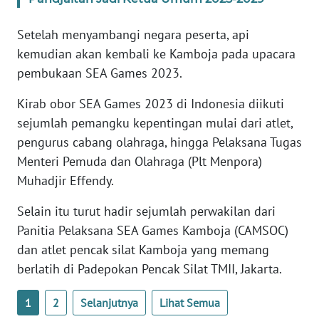
WN
RIAU
Setelah menyambangi negara peserta, api
kemudian akan kembali ke Kamboja pada upacara
WN
SERAMBI
pembukaan SEA Games 2023.
Kirab obor SEA Games 2023 di Indonesia diikuti
WN
JAMBI
sejumlah pemangku kepentingan mulai dari atlet,
pengurus cabang olahraga, hingga Pelaksana Tugas
WN
Menteri Pemuda dan Olahraga (Plt Menpora)
SULTRA
Muhadjir Effendy.
Selain itu turut hadir sejumlah perwakilan dari
WN
NTB
Panitia Pelaksana SEA Games Kamboja (CAMSOC)
dan atlet pencak silat Kamboja yang memang
WN
berlatih di Padepokan Pencak Silat TMII, Jakarta.
SULTENG
1
2
Selanjutnya
Lihat Semua
WN