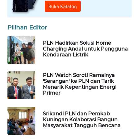
SULUT
Buka Katalog
WN
MALUKU
Pilihan Editor
WN
PLN Hadirkan Solusi Home
MALUT
Charging Andal untuk Pengguna
Kendaraan Listrik
WN
DAIRI
PLN Watch Soroti Ramainya
'Serangan' ke PLN dan Tarik
Menarik Kepentingan Energi
WN
Primer
DANAU
TOBA
Srikandi PLN dan Pemkab
WN
Kuningan Kolaborasi Bangun
NIAS
Masyarakat Tangguh Bencana