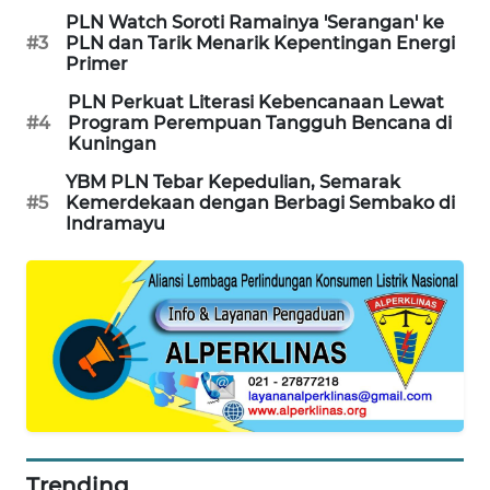
WN
PLN Watch Soroti Ramainya 'Serangan' ke
BEKASI
#3
PLN dan Tarik Menarik Kepentingan Energi
Primer
WN
PLN Perkuat Literasi Kebencanaan Lewat
BOGOR
#4
Program Perempuan Tangguh Bencana di
Kuningan
WN
YBM PLN Tebar Kepedulian, Semarak
DEPOK
#5
Kemerdekaan dengan Berbagi Sembako di
Indramayu
WN
TAPANULI
UTARA
WN
SAMOSIR
WN
PADANG
LAWAS
Trending