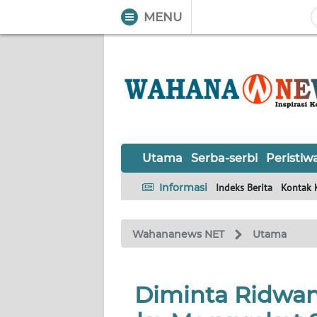
MENU
WAHANA
Tutup
TV
UTAMA
SERBA-
Utama
Serba-serbi
Peristiw
SERBI
Informasi
Indeks Berita
Kontak 
PERISTIWA
Wahananews NET
Utama
TOKOH
OPINI
Diminta Ridwan
Informasi