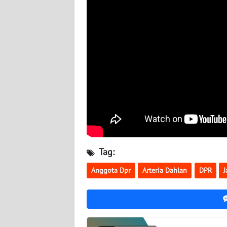
WN
BABEL
WN
SUMBAR
WN
SUMSEL
WN
BENGKULU
Tag:
WN
Anggota Dpr
Arteria Dahlan
DPR
J
LAMPUNG
WN
JATENG