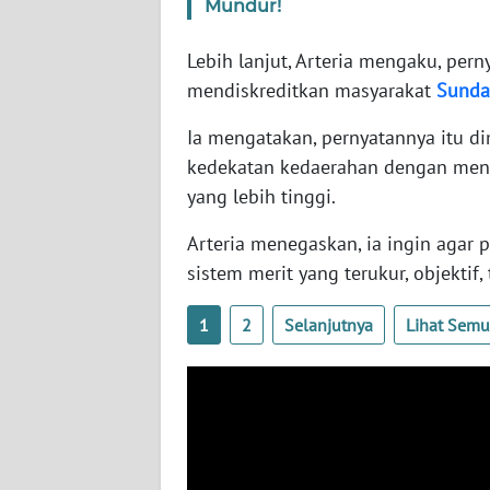
Mundur!
WN
SERAMBI
Lebih lanjut, Arteria mengaku, per
mendiskreditkan masyarakat
Sunda
WN
JAMBI
Ia mengatakan, pernyatannya itu 
kedekatan kedaerahan dengan men
WN
yang lebih tinggi.
SULTRA
Arteria menegaskan, ia ingin agar 
sistem merit yang terukur, objekti
WN
NTB
1
2
Selanjutnya
Lihat Sem
WN
SULTENG
WN
SULBAR