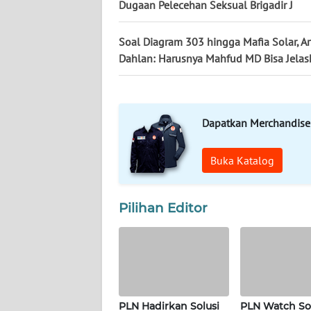
Dugaan Pelecehan Seksual Brigadir J
WN
KALTARA
Soal Diagram 303 hingga Mafia Solar, Ar
Dahlan: Harusnya Mahfud MD Bisa Jelas
WN
KALSEL
WN
Dapatkan Merchandise
KALTIM
Buka Katalog
WN
SULSEL
Pilihan Editor
WN
GORONTALO
WN
SULUT
PLN Hadirkan Solusi
PLN Watch So