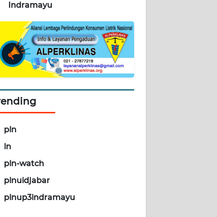
Indramayu
rending
pln
ln
pln-watch
plnuidjabar
plnup3indramayu