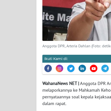
KARIR
DISCLAIMER
Wahana
News
Regional
Anggota DPR, Arteria Dahlan (Foto: deti
WN
Ikuti Kami di:
SUMUT
WN
JAKARTA
WahanaNews NET |
Anggota DPR Ar
melaporkannya ke Mahkamah Kehor
WN
pernyataannya soal kepala kejaksaa
JABAR
dalam rapat.