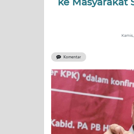
ke Masyarakat S
INDEKS
BERITA
KONTAK
Kamis,
KAMI
Komentar
INFO
IKLAN
TENTANG
KAMI
PEDOMAN
MEDIA
SIBER
REDAKSI