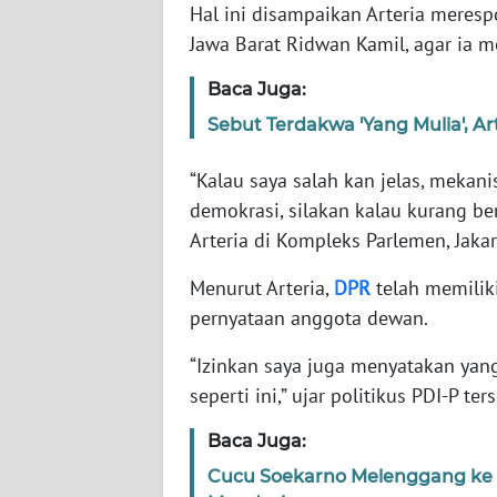
WN
Hal ini disampaikan Arteria meres
BANTEN
Jawa Barat Ridwan Kamil, agar ia m
Baca Juga:
WN
NTT
Sebut Terdakwa 'Yang Mulia', A
WN
“Kalau saya salah kan jelas, mekan
KEPRI
demokrasi, silakan kalau kurang be
Arteria di Kompleks Parlemen, Jakar
WN
PAPUA
Menurut Arteria,
DPR
telah memilik
pernyataan anggota dewan.
WN
PAPUA
“Izinkan saya juga menyatakan yan
BARAT
seperti ini,” ujar politikus PDI-P ter
Baca Juga:
WN
RIAU
Cucu Soekarno Melenggang ke K