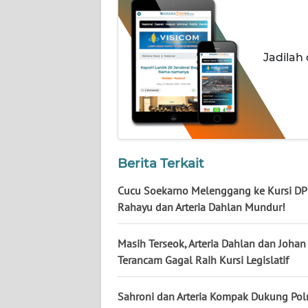
WN
NUSANTARA
Jadilah
WN
JOGJA
WN
JATIM
Berita Terkait
WN
BALI
Cucu Soekarno Melenggang ke Kursi DPR
Rahayu dan Arteria Dahlan Mundur!
WN
KALBAR
Masih Terseok, Arteria Dahlan dan Johan
Terancam Gagal Raih Kursi Legislatif
WN
KALTENG
Sahroni dan Arteria Kompak Dukung Polr