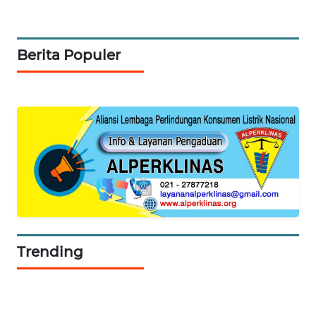
WN
BEKASI
Berita Populer
WN
BOGOR
WN
DEPOK
WN
TAPANULI
UTARA
WN
SAMOSIR
Trending
WN
PADANG
LAWAS