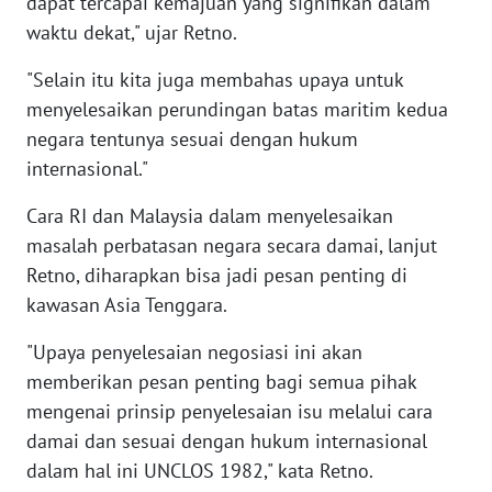
dapat tercapai kemajuan yang signifikan dalam
WN
RIAU
waktu dekat," ujar Retno.
"Selain itu kita juga membahas upaya untuk
WN
SERAMBI
menyelesaikan perundingan batas maritim kedua
negara tentunya sesuai dengan hukum
WN
internasional."
JAMBI
Cara RI dan Malaysia dalam menyelesaikan
masalah perbatasan negara secara damai, lanjut
WN
SULTRA
Retno, diharapkan bisa jadi pesan penting di
kawasan Asia Tenggara.
WN
NTB
"Upaya penyelesaian negosiasi ini akan
memberikan pesan penting bagi semua pihak
WN
mengenai prinsip penyelesaian isu melalui cara
SULTENG
damai dan sesuai dengan hukum internasional
dalam hal ini UNCLOS 1982," kata Retno.
WN