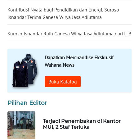
SULUT
Kontribusi Nyata bagi Pendidikan dan Energi, Suroso
Isnandar Terima Ganesa Wirya Jasa Adiutama
WN
MALUKU
Suroso Isnandar Raih Ganesa Wirya Jasa Adiutama dari ITB
WN
MALUT
Dapatkan Merchandise Eksklusif
WN
Wahana News
DAIRI
Buka Katalog
WN
DANAU
TOBA
Pilihan Editor
WN
Terjadi Penembakan di Kantor
NIAS
MUI, 2 Staf Terluka