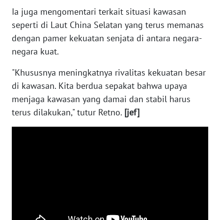
SULBAR
Ia juga mengomentari terkait situasi kawasan
seperti di Laut China Selatan yang terus memanas
WN
dengan pamer kekuatan senjata di antara negara-
BABEL
negara kuat.
WN
"Khususnya meningkatnya rivalitas kekuatan besar
SUMBAR
di kawasan. Kita berdua sepakat bahwa upaya
menjaga kawasan yang damai dan stabil harus
WN
terus dilakukan," tutur Retno.
[jef]
SUMSEL
WN
BENGKULU
WN
LAMPUNG
WN