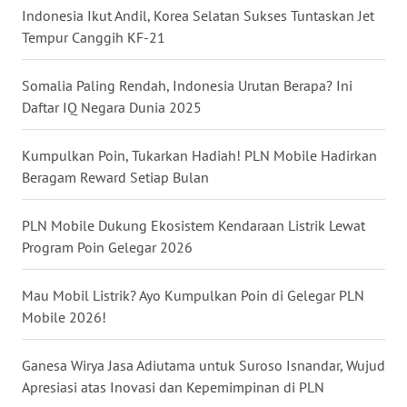
KALTENG
Indonesia Ikut Andil, Korea Selatan Sukses Tuntaskan Jet
Tempur Canggih KF-21
WN
KALTARA
Somalia Paling Rendah, Indonesia Urutan Berapa? Ini
Daftar IQ Negara Dunia 2025
WN
KALSEL
Kumpulkan Poin, Tukarkan Hadiah! PLN Mobile Hadirkan
Beragam Reward Setiap Bulan
WN
KALTIM
PLN Mobile Dukung Ekosistem Kendaraan Listrik Lewat
Program Poin Gelegar 2026
WN
SULSEL
Mau Mobil Listrik? Ayo Kumpulkan Poin di Gelegar PLN
Mobile 2026!
WN
GORONTALO
Ganesa Wirya Jasa Adiutama untuk Suroso Isnandar, Wujud
Apresiasi atas Inovasi dan Kepemimpinan di PLN
WN