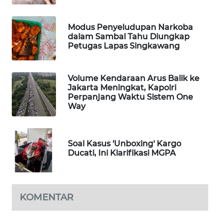
WN
Modus Penyeludupan Narkoba
TAPANULI
dalam Sambal Tahu Diungkap
TENGAH
Petugas Lapas Singkawang
WN DELI
SERDANG
Volume Kendaraan Arus Balik ke
Jakarta Meningkat, Kapolri
Perpanjang Waktu Sistem One
WN
Way
TEBING
TINGGI
Soal Kasus 'Unboxing' Kargo
WN
Ducati, Ini Klarifikasi MGPA
PAKPAK
WN
KARAWANG
KOMENTAR