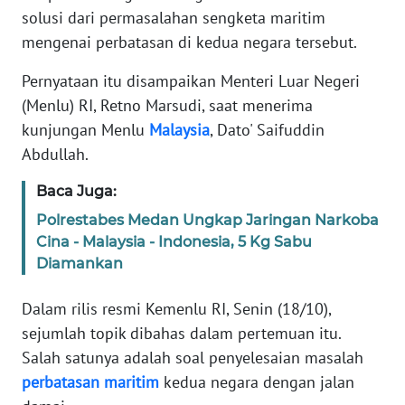
solusi dari permasalahan sengketa maritim
REDAKSI
mengenai perbatasan di kedua negara tersebut.
Pernyataan itu disampaikan Menteri Luar Negeri
KARIR
(Menlu) RI, Retno Marsudi, saat menerima
kunjungan Menlu
Malaysia
, Dato' Saifuddin
DISCLAIMER
Abdullah.
Wahana
Baca Juga:
News
Regional
Polrestabes Medan Ungkap Jaringan Narkoba
Cina - Malaysia - Indonesia, 5 Kg Sabu
WN
Diamankan
SUMUT
Dalam rilis resmi Kemenlu RI, Senin (18/10),
WN
sejumlah topik dibahas dalam pertemuan itu.
JAKARTA
Salah satunya adalah soal penyelesaian masalah
perbatasan
maritim
kedua negara dengan jalan
WN