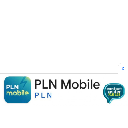
BORNEO
Wahana
Media
Group
WAHANA
NEWS
WAHANA
X
TANI
WAHANA
ADVOKAT
WAHANA
INFRASTRUKTUR
WAHANA