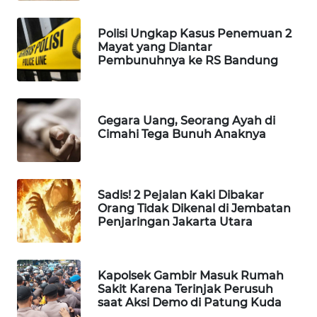
WN
LANGKAT
Polisi Ungkap Kasus Penemuan 2
Mayat yang Diantar
WN
Pembunuhnya ke RS Bandung
TAPANULI
SELATAN
Gegara Uang, Seorang Ayah di
WN
Cimahi Tega Bunuh Anaknya
TANJUNG
LESUNG
WN
Sadis! 2 Pejalan Kaki Dibakar
KARO
Orang Tidak Dikenal di Jembatan
Penjaringan Jakarta Utara
WN
SIMALUNGUN
Kapolsek Gambir Masuk Rumah
Sakit Karena Terinjak Perusuh
WN
saat Aksi Demo di Patung Kuda
LABUHANBATU