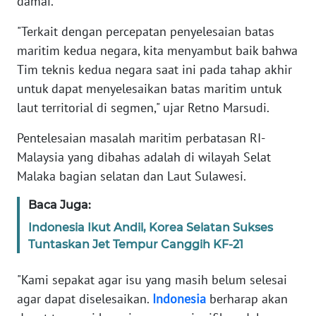
damai.
JABAR
"Terkait dengan percepatan penyelesaian batas
WN
maritim kedua negara, kita menyambut baik bahwa
BANTEN
Tim teknis kedua negara saat ini pada tahap akhir
untuk dapat menyelesaikan batas maritim untuk
WN
laut territorial di segmen," ujar Retno Marsudi.
NTT
Pentelesaian masalah maritim perbatasan RI-
WN
Malaysia yang dibahas adalah di wilayah Selat
KEPRI
Malaka bagian selatan dan Laut Sulawesi.
WN
Baca Juga:
PAPUA
Indonesia Ikut Andil, Korea Selatan Sukses
Tuntaskan Jet Tempur Canggih KF-21
WN
PAPUA
"Kami sepakat agar isu yang masih belum selesai
BARAT
agar dapat diselesaikan.
Indonesia
berharap akan