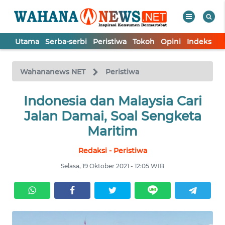
Utama
Serba-serbi
Peristiwa
Tokoh
Opini
Indeks
WAHANA
Tutup
TV
Wahananews NET
Peristiwa
UTAMA
Indonesia dan Malaysia Cari
Jalan Damai, Soal Sengketa
SERBA-
Maritim
SERBI
Redaksi - Peristiwa
PERISTIWA
Selasa, 19 Oktober 2021 - 12:05 WIB
TOKOH
OPINI