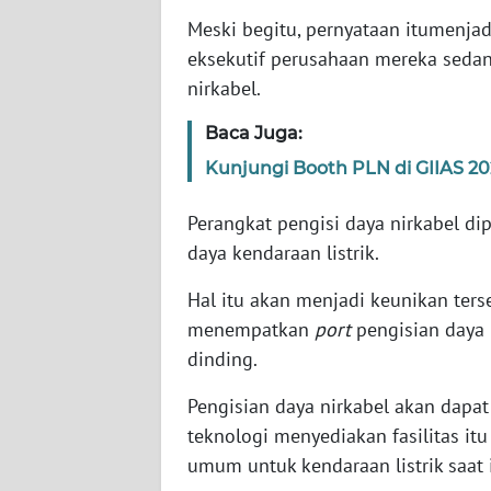
Meski begitu, pernyataan itumenjad
WN
SERAMBI
eksekutif perusahaan mereka sed
nirkabel.
WN
JAMBI
Baca Juga:
Kunjungi Booth PLN di GIIAS 2
WN
SULTRA
Perangkat pengisi daya nirkabel di
daya kendaraan listrik.
WN
NTB
Hal itu akan menjadi keunikan terse
menempatkan
port
pengisian daya 
WN
dinding.
SULTENG
Pengisian daya nirkabel akan dapa
WN
teknologi menyediakan fasilitas it
SULBAR
umum untuk kendaraan listrik saat i