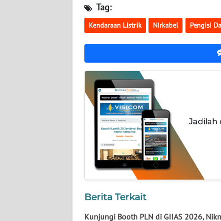
Tag:
WN
NUSANTARA
Kendaraan Listrik
Nirkabel
Pengisi D
WN
JOGJA
WN
JATIM
WN
Jadilah
BALI
WN
KALBAR
WN
Berita Terkait
KALTENG
Kunjungi Booth PLN di GIIAS 2026, Nik