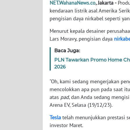
NET.WahanaNews.co
, Jakarta -
Produ
WN
BANTEN
kendaraan listrik asal Amerika Ser
pengisian daya nirkabel seperti yan
WN
NTT
Menurut kepala desainer perusahaa
Lars Moravy, pengisian daya
nirkab
WN
Baca Juga:
KEPRI
PLN Tawarkan Promo Home Char
WN
2026
PAPUA
"Oh, kami sedang mengerjakan pengi
WN
mencolokkan apa pun pada saat itu
PAPUA
atas
pad
, dan Anda sedang mengisi 
BARAT
Arena EV, Selasa (19/12/23).
WN
Tesla
telah menunjukkan prestasi s
RIAU
investor Maret.