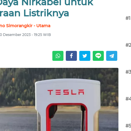
Daya Nirkabel untuk
aan Listriknya
#1
sno Simorangkir - Utama
0 Desember 2023 - 19:25 WIB
#
#
#
#