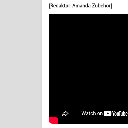
[Redaktur: Amanda Zubehor]
WN
BABEL
WN
SUMBAR
WN
SUMSEL
WN
BENGKULU
WN
LAMPUNG
WN
JATENG