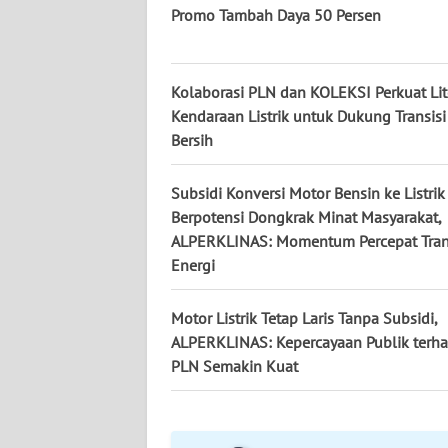
WN
Promo Tambah Daya 50 Persen
KALTARA
WN
Kolaborasi PLN dan KOLEKSI Perkuat Lit
KALSEL
Kendaraan Listrik untuk Dukung Transisi
Bersih
WN
KALTIM
Subsidi Konversi Motor Bensin ke Listrik
Berpotensi Dongkrak Minat Masyarakat,
WN
ALPERKLINAS: Momentum Percepat Tran
SULSEL
Energi
WN
Motor Listrik Tetap Laris Tanpa Subsidi,
GORONTALO
ALPERKLINAS: Kepercayaan Publik terh
PLN Semakin Kuat
WN
SULUT