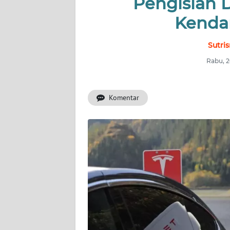
Pengisian 
Kendar
INDEKS
BERITA
Sutri
KONTAK
Rabu, 2
KAMI
Komentar
INFO
IKLAN
TENTANG
KAMI
PEDOMAN
MEDIA
SIBER
REDAKSI