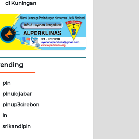
di Kuningan
rending
pln
plnuidjabar
plnup3cirebon
ln
srikandipln