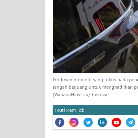
KARIR
DISCLAIMER
Wahana
News
Regional
WN
SUMUT
Produsen otomotif yang fokus pada peng
tengah berjuang untuk menghadirkan pen
[WahanaNews.co/Ilustrasi]
WN
JAKARTA
Ikuti Kami di:
WN
JABAR