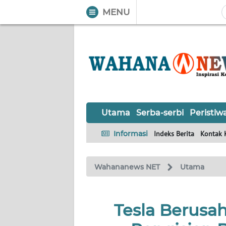
MENU
WAHANA
Tutup
TV
UTAMA
SERBA-
Utama
Serba-serbi
Peristiw
SERBI
Informasi
Indeks Berita
Kontak 
PERISTIWA
Wahananews NET
Utama
TOKOH
OPINI
Tesla Berusa
Informasi