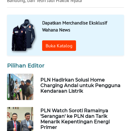
Bandung, Dari Teori Jadi Praktik Nyata
WN
TAPANULI
Dapatkan Merchandise Eksklusif
TENGAH
Wahana News
WN DELI
Buka Katalog
SERDANG
WN
Pilihan Editor
TEBING
TINGGI
PLN Hadirkan Solusi Home
Charging Andal untuk Pengguna
WN
Kendaraan Listrik
PAKPAK
PLN Watch Soroti Ramainya
WN
'Serangan' ke PLN dan Tarik
KARAWANG
Menarik Kepentingan Energi
Primer