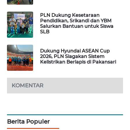
WN
PLN Dukung Kesetaraan
SUMEDANG
Pendidikan, Srikandi dan YBM
Salurkan Bantuan untuk Siswa
SLB
WN
CIANJUR
Dukung Hyundai ASEAN Cup
WN
2026, PLN Siagakan Sistem
KEPULAUAN
Kelistrikan Berlapis di Pakansari
SERIBU
WN
KOMENTAR
TANGERANG
WN
BINJAI
Berita Populer
WN