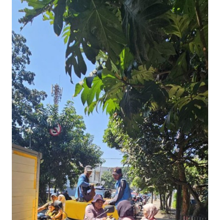
Informasi
INDEKS
BERITA
KONTAK
KAMI
INFO
IKLAN
TENTANG
KAMI
PEDOMAN
MEDIA
SIBER