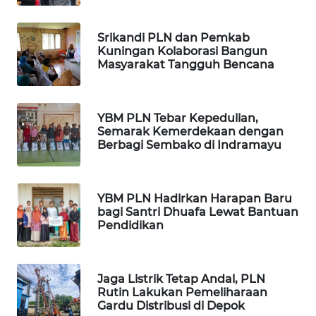
WN
BEKASI
Srikandi PLN dan Pemkab
Kuningan Kolaborasi Bangun
WN
Masyarakat Tangguh Bencana
BOGOR
WN
YBM PLN Tebar Kepedulian,
DEPOK
Semarak Kemerdekaan dengan
Berbagi Sembako di Indramayu
WN
TAPANULI
UTARA
YBM PLN Hadirkan Harapan Baru
bagi Santri Dhuafa Lewat Bantuan
Pendidikan
WN
SAMOSIR
WN
Jaga Listrik Tetap Andal, PLN
Rutin Lakukan Pemeliharaan
PADANG
Gardu Distribusi di Depok
LAWAS