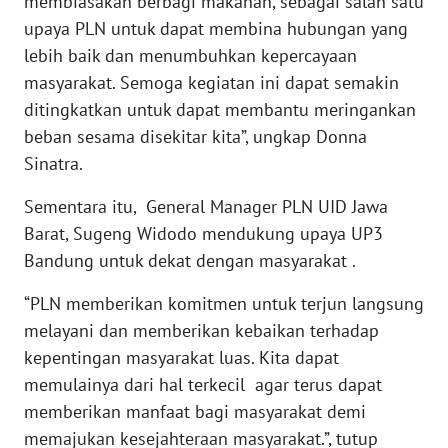
membiasakan berbagi makanan, sebagai salah satu
JATENG
upaya PLN untuk dapat membina hubungan yang
lebih baik dan menumbuhkan kepercayaan
WN
masyarakat. Semoga kegiatan ini dapat semakin
NUSANTARA
ditingkatkan untuk dapat membantu meringankan
beban sesama disekitar kita”, ungkap Donna
WN
Sinatra.
JOGJA
Sementara itu, General Manager PLN UID Jawa
WN
Barat, Sugeng Widodo mendukung upaya UP3
JATIM
Bandung untuk dekat dengan masyarakat .
WN
“PLN memberikan komitmen untuk terjun langsung
BALI
melayani dan memberikan kebaikan terhadap
kepentingan masyarakat luas. Kita dapat
WN
memulainya dari hal terkecil agar terus dapat
KALBAR
memberikan manfaat bagi masyarakat demi
memajukan kesejahteraan masyarakat.”, tutup
WN