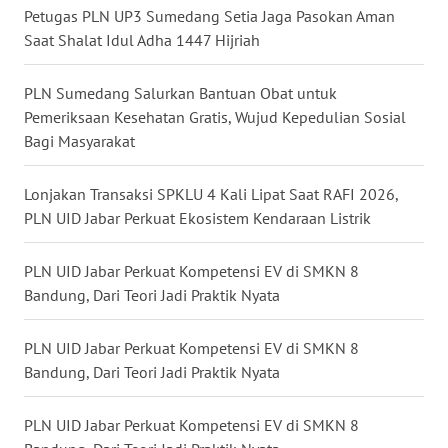
WN
Petugas PLN UP3 Sumedang Setia Jaga Pasokan Aman
LANGKAT
Saat Shalat Idul Adha 1447 Hijriah
WN
PLN Sumedang Salurkan Bantuan Obat untuk
TAPANULI
Pemeriksaan Kesehatan Gratis, Wujud Kepedulian Sosial
SELATAN
Bagi Masyarakat
WN
TANJUNG
Lonjakan Transaksi SPKLU 4 Kali Lipat Saat RAFI 2026,
LESUNG
PLN UID Jabar Perkuat Ekosistem Kendaraan Listrik
WN
PLN UID Jabar Perkuat Kompetensi EV di SMKN 8
KARO
Bandung, Dari Teori Jadi Praktik Nyata
WN
PLN UID Jabar Perkuat Kompetensi EV di SMKN 8
SIMALUNGUN
Bandung, Dari Teori Jadi Praktik Nyata
WN
PLN UID Jabar Perkuat Kompetensi EV di SMKN 8
LABUHANBATU