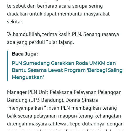
tersebut dan berharap acara serupa sering
SULBAR
diadakan untuk dapat membantu masyarakat
sekitar.
WN
BABEL
“Alhamdulillah, terima kasih PLN. Senang rasanya
ada yang perduli “,ujar Jajang.
WN
SUMBAR
Baca Juga:
PLN Sumedang Gerakkan Roda UMKM dan
WN
Bantu Sesama Lewat Program 'Berbagi Saling
SUMSEL
Menguatkan'
WN
Manager PLN Unit Pelaksana Pelayanan Pelanggan
BENGKULU
Bandung (UP3 Bandung), Donna Sinatra
menyampaikan “ Insan PLN membagikan terang
WN
LAMPUNG
baik secara pelayanan maupun terang kehangatan
ditengah masyarakat lewat keperduliannya, dengan
WN