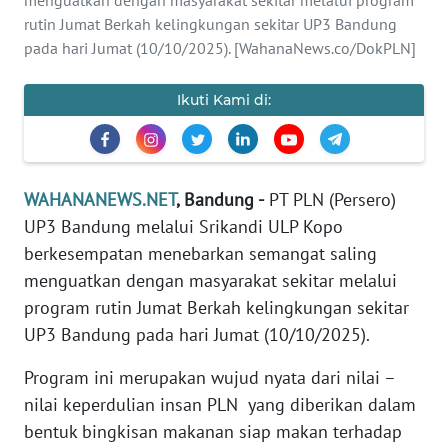
JABAR
rutin Jumat Berkah kelingkungan sekitar UP3 Bandung
pada hari Jumat (10/10/2025). [WahanaNews.co/DokPLN]
WN
BANTEN
Ikuti Kami di:
WN
NTT
WAHANANEWS.NET
, Bandung -
PT PLN (Persero)
WN
UP3 Bandung melalui Srikandi ULP Kopo
KEPRI
berkesempatan menebarkan semangat saling
menguatkan dengan masyarakat sekitar melalui
WN
PAPUA
program rutin Jumat Berkah kelingkungan sekitar
UP3 Bandung pada hari Jumat (10/10/2025).
WN
Program ini merupakan wujud nyata dari nilai –
PAPUA
BARAT
nilai keperdulian insan PLN yang diberikan dalam
bentuk bingkisan makanan siap makan terhadap