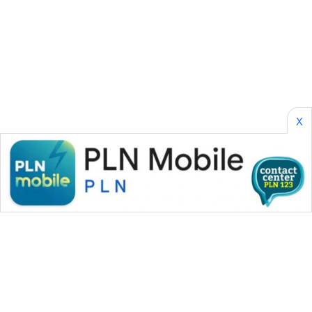
HEALTH
WAHANA
DESA
WISATA
LAPAK
X
WAHANA
Wahana
Network
KONSUMEN
LISTRIK
MASYARAKAT
KELISTRIKAN