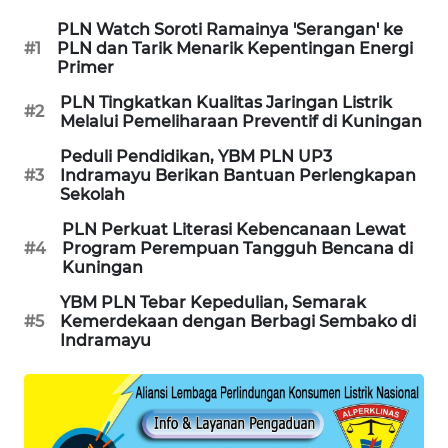
CIREBON
PLN Watch Soroti Ramainya 'Serangan' ke
#1
PLN dan Tarik Menarik Kepentingan Energi
WN
Primer
INDRAMAYU
PLN Tingkatkan Kualitas Jaringan Listrik
#2
Melalui Pemeliharaan Preventif di Kuningan
WN
KUNINGAN
Peduli Pendidikan, YBM PLN UP3
#3
Indramayu Berikan Bantuan Perlengkapan
Sekolah
WN
MAJALENGKA
PLN Perkuat Literasi Kebencanaan Lewat
#4
Program Perempuan Tangguh Bencana di
Kuningan
WN
YBM PLN Tebar Kepedulian, Semarak
SUBANG
#5
Kemerdekaan dengan Berbagi Sembako di
Indramayu
WN
SUKABUMI
WN