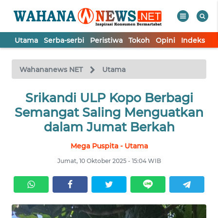
Utama
Serba-serbi
Peristiwa
Tokoh
Opini
Indeks
WAHANA
Tutup
TV
Wahananews NET
Utama
UTAMA
Srikandi ULP Kopo Berbagi
Semangat Saling Menguatkan
SERBA-
dalam Jumat Berkah
SERBI
Mega Puspita - Utama
PERISTIWA
Jumat, 10 Oktober 2025 - 15:04 WIB
TOKOH
OPINI