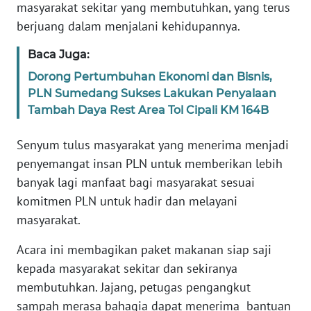
WN
masyarakat sekitar yang membutuhkan, yang terus
RIAU
berjuang dalam menjalani kehidupannya.
WN
Baca Juga:
SERAMBI
Dorong Pertumbuhan Ekonomi dan Bisnis,
PLN Sumedang Sukses Lakukan Penyalaan
WN
Tambah Daya Rest Area Tol Cipali KM 164B
JAMBI
Senyum tulus masyarakat yang menerima menjadi
WN
penyemangat insan PLN untuk memberikan lebih
SULTRA
banyak lagi manfaat bagi masyarakat sesuai
komitmen PLN untuk hadir dan melayani
WN
masyarakat.
NTB
Acara ini membagikan paket makanan siap saji
WN
kepada masyarakat sekitar dan sekiranya
SULTENG
membutuhkan. Jajang, petugas pengangkut
sampah merasa bahagia dapat menerima bantuan
WN