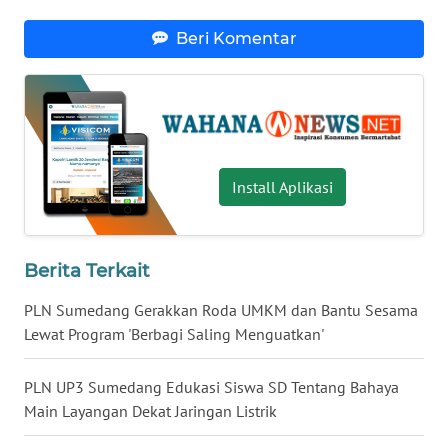
SULUT
Beri Komentar
WN
MALUKU
WN
MALUT
Install Aplikasi
WN
DAIRI
Berita Terkait
WN
DANAU
PLN Sumedang Gerakkan Roda UMKM dan Bantu Sesama
TOBA
Lewat Program 'Berbagi Saling Menguatkan'
WN
PLN UP3 Sumedang Edukasi Siswa SD Tentang Bahaya
NIAS
Main Layangan Dekat Jaringan Listrik