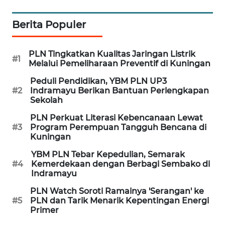
SULUT
Berita Populer
WN
MALUKU
PLN Tingkatkan Kualitas Jaringan Listrik
#1
Melalui Pemeliharaan Preventif di Kuningan
WN
MALUT
Peduli Pendidikan, YBM PLN UP3
#2
Indramayu Berikan Bantuan Perlengkapan
Sekolah
WN
DAIRI
PLN Perkuat Literasi Kebencanaan Lewat
#3
Program Perempuan Tangguh Bencana di
Kuningan
WN
DANAU
YBM PLN Tebar Kepedulian, Semarak
TOBA
#4
Kemerdekaan dengan Berbagi Sembako di
Indramayu
WN
PLN Watch Soroti Ramainya 'Serangan' ke
NIAS
#5
PLN dan Tarik Menarik Kepentingan Energi
Primer