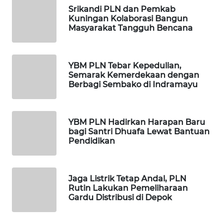
JATENG
Srikandi PLN dan Pemkab
Kuningan Kolaborasi Bangun
Masyarakat Tangguh Bencana
WN
NUSANTARA
YBM PLN Tebar Kepedulian,
WN
Semarak Kemerdekaan dengan
JOGJA
Berbagi Sembako di Indramayu
WN
JATIM
YBM PLN Hadirkan Harapan Baru
bagi Santri Dhuafa Lewat Bantuan
Pendidikan
WN
BALI
Jaga Listrik Tetap Andal, PLN
WN
Rutin Lakukan Pemeliharaan
KALBAR
Gardu Distribusi di Depok
WN