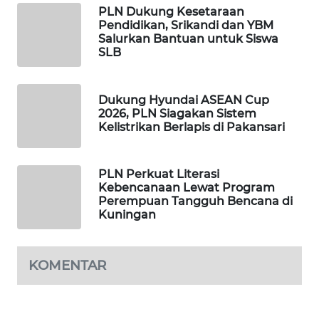
KALTENG
PLN Dukung Kesetaraan
Pendidikan, Srikandi dan YBM
Salurkan Bantuan untuk Siswa
WN
SLB
KALTARA
WN
Dukung Hyundai ASEAN Cup
KALSEL
2026, PLN Siagakan Sistem
Kelistrikan Berlapis di Pakansari
WN
KALTIM
PLN Perkuat Literasi
Kebencanaan Lewat Program
Perempuan Tangguh Bencana di
WN
Kuningan
SULSEL
WN
KOMENTAR
GORONTALO
WN