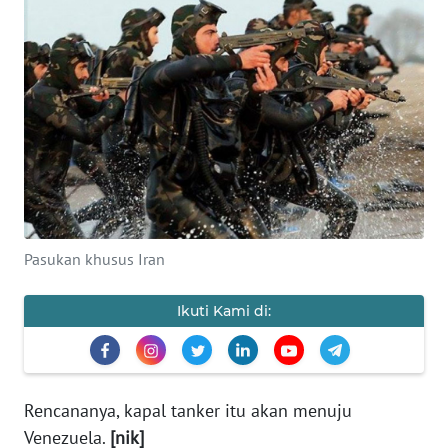
Informasi
INDEKS
BERITA
KONTAK
KAMI
INFO
Pasukan khusus Iran
IKLAN
Ikuti Kami di:
TENTANG
KAMI
PEDOMAN
Rencananya, kapal tanker itu akan menuju
MEDIA
SIBER
Venezuela.
[nik]