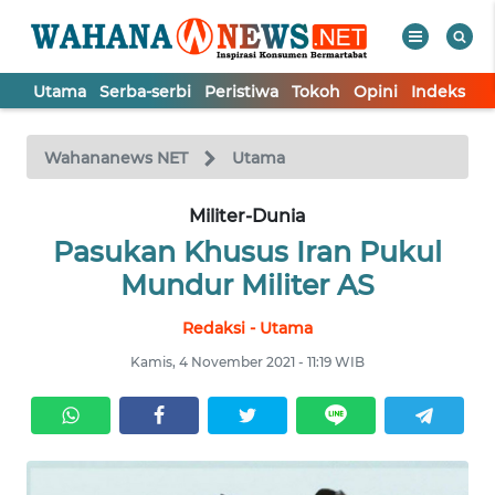
Utama
Serba-serbi
Peristiwa
Tokoh
Opini
Indeks
WAHANA
Tutup
TV
Wahananews NET
Utama
UTAMA
Militer-Dunia
Pasukan Khusus Iran Pukul
SERBA-
Mundur Militer AS
SERBI
Redaksi - Utama
Kamis, 4 November 2021 - 11:19 WIB
PERISTIWA
TOKOH
OPINI