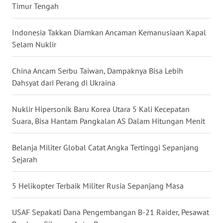
WN
Timur Tengah
RIAU
Indonesia Takkan Diamkan Ancaman Kemanusiaan Kapal
WN
Selam Nuklir
SERAMBI
China Ancam Serbu Taiwan, Dampaknya Bisa Lebih
WN
Dahsyat dari Perang di Ukraina
JAMBI
Nuklir Hipersonik Baru Korea Utara 5 Kali Kecepatan
WN
Suara, Bisa Hantam Pangkalan AS Dalam Hitungan Menit
SULTRA
Belanja Militer Global Catat Angka Tertinggi Sepanjang
WN
NTB
Sejarah
WN
5 Helikopter Terbaik Militer Rusia Sepanjang Masa
SULTENG
USAF Sepakati Dana Pengembangan B-21 Raider, Pesawat
WN