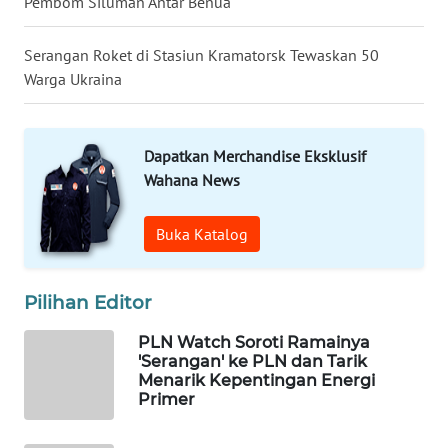
Pembom Siluman Antar Benua
SULBAR
Serangan Roket di Stasiun Kramatorsk Tewaskan 50
WN
Warga Ukraina
BABEL
WN
Dapatkan Merchandise Eksklusif
SUMBAR
Wahana News
WN
Buka Katalog
SUMSEL
WN
Pilihan Editor
BENGKULU
PLN Watch Soroti Ramainya
'Serangan' ke PLN dan Tarik
WN
Menarik Kepentingan Energi
LAMPUNG
Primer
WN