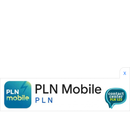
PURWAKARTA
WN
PRIANGAN
TIMUR
WN
SEMARANG
WN
SOLO
X
WN
BOROBUDUR
WN
MADURA
WN