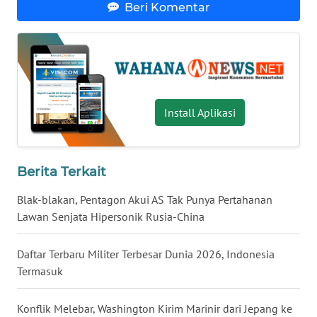
JABAR
Beri Komentar
WN
BANTEN
WN
NTT
Install Aplikasi
WN
KEPRI
Berita Terkait
WN
Blak-blakan, Pentagon Akui AS Tak Punya Pertahanan
PAPUA
Lawan Senjata Hipersonik Rusia-China
WN
Daftar Terbaru Militer Terbesar Dunia 2026, Indonesia
PAPUA
Termasuk
BARAT
Konflik Melebar, Washington Kirim Marinir dari Jepang ke