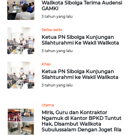
Walikota Sibolga Terima Audensi
JATENG
GAMKI
3 tahun yang lalu
WN
NUSANTARA
Serba-serbi
Ketua PN Sibolga Kunjungan
WN
Silahturahmi Ke Wakil Walikota
JOGJA
3 tahun yang lalu
Khas
WN
JATIM
Ketua PN Sibolga Kunjungan
Silahturahmi ke Wakil Walikota
3 tahun yang lalu
WN
BALI
Utama
WN
Miris, Guru dan Kontraktor
KALBAR
Ngamuk di Kantor BPKD Tuntut
Hak, Disambut Walikota
Subulussalam Dengan Joget Ria
WN