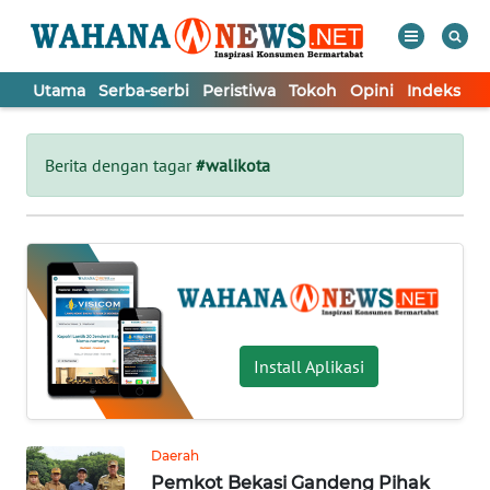
Utama
Serba-serbi
Peristiwa
Tokoh
Opini
Indeks
WAHANA
Tutup
TV
Berita dengan tagar
#walikota
UTAMA
SERBA-
SERBI
PERISTIWA
Install Aplikasi
TOKOH
Daerah
Pemkot Bekasi Gandeng Pihak
OPINI