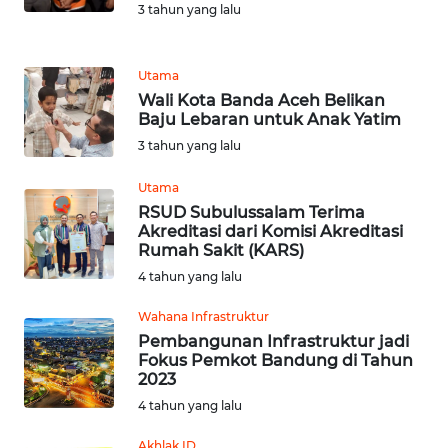
WN
3 tahun yang lalu
LANGKAT
WN
Utama
TAPANULI
Wali Kota Banda Aceh Belikan
SELATAN
Baju Lebaran untuk Anak Yatim
3 tahun yang lalu
WN
Utama
TANJUNG
RSUD Subulussalam Terima
LESUNG
Akreditasi dari Komisi Akreditasi
Rumah Sakit (KARS)
WN
4 tahun yang lalu
KARO
Wahana Infrastruktur
WN
Pembangunan Infrastruktur jadi
Fokus Pemkot Bandung di Tahun
SIMALUNGUN
2023
4 tahun yang lalu
WN
LABUHANBATU
Akhlak ID