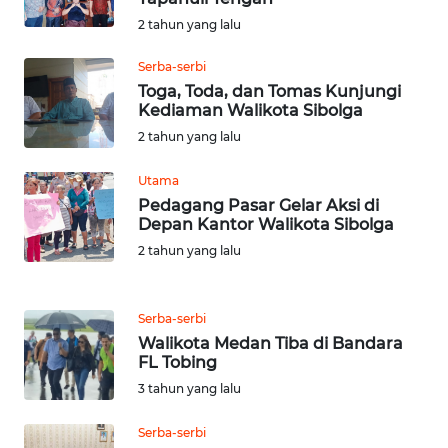
SULBAR
2 tahun yang lalu
Serba-serbi
WN
Toga, Toda, dan Tomas Kunjungi
BABEL
Kediaman Walikota Sibolga
2 tahun yang lalu
WN
SUMBAR
Utama
Pedagang Pasar Gelar Aksi di
WN
Depan Kantor Walikota Sibolga
SUMSEL
2 tahun yang lalu
WN
BENGKULU
Serba-serbi
Walikota Medan Tiba di Bandara
FL Tobing
WN
LAMPUNG
3 tahun yang lalu
Serba-serbi
WN