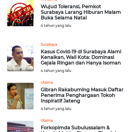
Wujud Toleransi, Pemkot
WN
Surabaya Larang Hiburan Malam
Buka Selama Natal
TAPANULI
TENGAH
4 tahun yang lalu
WN DELI
Surabaya
SERDANG
Kasus Covid-19 di Surabaya Alami
Kenaikan, Wali Kota: Dominasi
WN
Gejala Ringan dan Hanya Isoman
TEBING
4 tahun yang lalu
TINGGI
Utama
WN
Gibran Rakabuming Masuk Daftar
Penerima Penghargaan Tokoh
PAKPAK
Inspiratif Jateng
4 tahun yang lalu
WN
KARAWANG
Utama
Forkopimda Subulussalam &