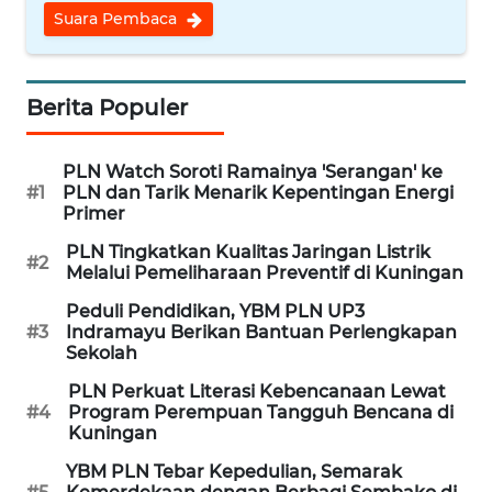
CIREBON
Suara Pembaca
WN
INDRAMAYU
Berita Populer
WN
KUNINGAN
PLN Watch Soroti Ramainya 'Serangan' ke
#1
PLN dan Tarik Menarik Kepentingan Energi
Primer
WN
MAJALENGKA
PLN Tingkatkan Kualitas Jaringan Listrik
#2
Melalui Pemeliharaan Preventif di Kuningan
WN
Peduli Pendidikan, YBM PLN UP3
SUBANG
#3
Indramayu Berikan Bantuan Perlengkapan
Sekolah
WN
PLN Perkuat Literasi Kebencanaan Lewat
#4
Program Perempuan Tangguh Bencana di
SUKABUMI
Kuningan
WN
YBM PLN Tebar Kepedulian, Semarak