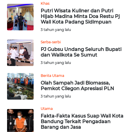
SULUT
Khas
Putri Wisata Kuliner dan Putri
Hijab Madina Minta Doa Restu Pj
WN
Wali Kota Padang Sidimpuan
MALUKU
3 tahun yang lalu
WN
Serba-serbi
MALUT
PJ Gubsu Undang Seluruh Bupati
dan Walikota Se Sumut
WN
3 tahun yang lalu
DAIRI
Berita Utama
WN
Olah Sampah Jadi Biomassa,
Pemkot Cilegon Apresiasi PLN
DANAU
TOBA
3 tahun yang lalu
Utama
WN
Fakta-Fakta Kasus Suap Wali Kota
NIAS
Bandung Terkait Pengadaan
Barang dan Jasa