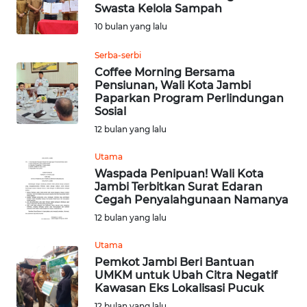
Swasta Kelola Sampah
10 bulan yang lalu
Informasi
Serba-serbi
INDEKS
Coffee Morning Bersama
BERITA
Pensiunan, Wali Kota Jambi
Paparkan Program Perlindungan
Sosial
KONTAK
KAMI
12 bulan yang lalu
Utama
INFO
Waspada Penipuan! Wali Kota
IKLAN
Jambi Terbitkan Surat Edaran
Cegah Penyalahgunaan Namanya
TENTANG
12 bulan yang lalu
KAMI
Utama
Pemkot Jambi Beri Bantuan
PEDOMAN
UMKM untuk Ubah Citra Negatif
MEDIA
Kawasan Eks Lokalisasi Pucuk
SIBER
12 bulan yang lalu