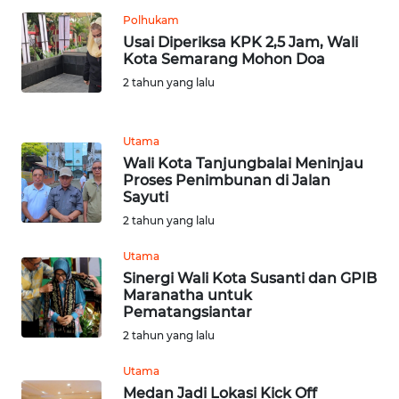
JABAR
Polhukam
Usai Diperiksa KPK 2,5 Jam, Wali
WN
Kota Semarang Mohon Doa
BANTEN
2 tahun yang lalu
WN
NTT
Utama
Wali Kota Tanjungbalai Meninjau
Proses Penimbunan di Jalan
WN
Sayuti
KEPRI
2 tahun yang lalu
WN
Utama
PAPUA
Sinergi Wali Kota Susanti dan GPIB
Maranatha untuk
Pematangsiantar
WN
PAPUA
2 tahun yang lalu
BARAT
Utama
Medan Jadi Lokasi Kick Off