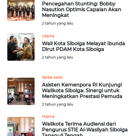
WN
Pencegahan Stunting: Bobby
RIAU
Nasution Optimis Capaian Akan
Meningkat
WN
2 tahun yang lalu
SERAMBI
Utama
Wali Kota Sibolga Melayat Ibunda
WN
Dirut PDAM Kota Sibolga
JAMBI
2 tahun yang lalu
WN
SULTRA
Serba-serbi
Asisten Kemenpora RI Kunjungi
WN
Walikota Sibolga: Sinergi untuk
Meningkatkan Prestasi Pemuda
NTB
2 tahun yang lalu
WN
Utama
SULTENG
Walikota Terima Audiensi dari
Pengurus STIE Al-Wasliyah Sibolga
WN
Tapanuli Tengah