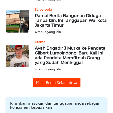
Serba-serbi
WN
Ramai Berita Bangunan Diduga
SUMEDANG
Tanpa Izin, Ini Tanggapan Walikota
Jakarta Timur
WN
4 tahun yang lalu
CIANJUR
Utama
WN
Ayah Brigadir J Murka ke Pendeta
Gilbert Lumoindong: Baru Kali Ini
KEPULAUAN
ada Pendeta Memfitnah Orang
SERIBU
yang Sudah Meninggal
4 tahun yang lalu
WN
TANGERANG
Muat Berita Selanjutnya
WN
BINJAI
Kirimkan masukan dan tanggapan anda sebagai
konsumen kepada kami.
WN