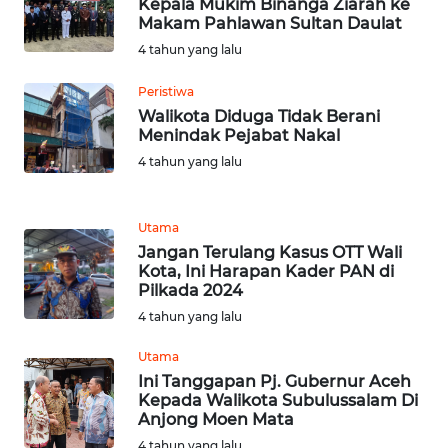
WN
Kepala Mukim Binanga Ziarah ke
Makam Pahlawan Sultan Daulat
BEKASI
4 tahun yang lalu
WN
Peristiwa
BOGOR
Walikota Diduga Tidak Berani
Menindak Pejabat Nakal
WN
4 tahun yang lalu
DEPOK
WN
Utama
TAPANULI
Jangan Terulang Kasus OTT Wali
UTARA
Kota, Ini Harapan Kader PAN di
Pilkada 2024
4 tahun yang lalu
WN
SAMOSIR
Utama
Ini Tanggapan Pj. Gubernur Aceh
WN
Kepada Walikota Subulussalam Di
PADANG
Anjong Moen Mata
LAWAS
4 tahun yang lalu