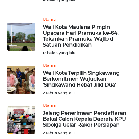
REDAKSI
Utama
Wali Kota Maulana Pimpin
KARIR
Upacara Hari Pramuka ke-64,
Tekankan Pramuka Wajib di
DISCLAIMER
Satuan Pendidikan
12 bulan yang lalu
Wahana
News
Utama
Regional
Wali Kota Terpilih Singkawang
Berkomitmen Wujudkan
'Singkawang Hebat Jilid Dua'
WN
2 tahun yang lalu
SUMUT
Utama
WN
Jelang Penerimaan Pendaftaran
JAKARTA
Bakal Calon Kepala Daerah, KPU
Sibolga Gelar Rakor Persiapan
2 tahun yang lalu
WN