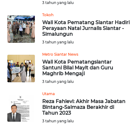
KALTENG
3 tahun yang lalu
Tokoh
WN
Wali Kota Pematang Siantar Hadiri
KALTARA
Perayaan Natal Jurnalis Siantar -
Simalungun
WN
3 tahun yang lalu
KALSEL
Metro Siantar News
Wali Kota Pematangsiantar
WN
Santuni Bilal Mayit dan Guru
KALTIM
Maghrib Mengaji
3 tahun yang lalu
WN
SULSEL
Utama
Reza Fahlevi: Akhir Masa Jabatan
Bintang-Salmaza Berakhir di
WN
Tahun 2023
GORONTALO
3 tahun yang lalu
WN