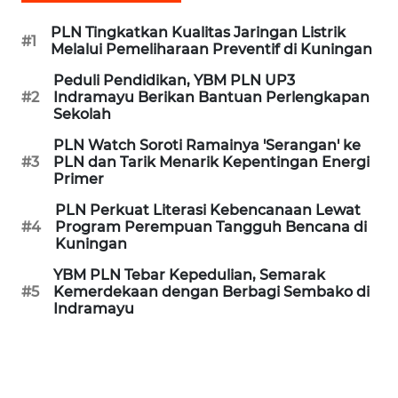
REDAKSI
PLN Tingkatkan Kualitas Jaringan Listrik
#1
Melalui Pemeliharaan Preventif di Kuningan
KARIR
Peduli Pendidikan, YBM PLN UP3
#2
Indramayu Berikan Bantuan Perlengkapan
Sekolah
DISCLAIMER
PLN Watch Soroti Ramainya 'Serangan' ke
#3
PLN dan Tarik Menarik Kepentingan Energi
Wahana
Primer
News
Regional
PLN Perkuat Literasi Kebencanaan Lewat
#4
Program Perempuan Tangguh Bencana di
Kuningan
WN
SUMUT
YBM PLN Tebar Kepedulian, Semarak
#5
Kemerdekaan dengan Berbagi Sembako di
Indramayu
WN
JAKARTA
WN