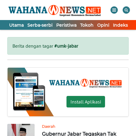
Utama
Serba-serbi
Peristiwa
Tokoh
Opini
Indeks
WAHANA
Tutup
TV
Berita dengan tagar
#umk-jabar
UTAMA
SERBA-
SERBI
PERISTIWA
Install Aplikasi
TOKOH
Daerah
Gubernur Jabar Tegaskan Tak
OPINI