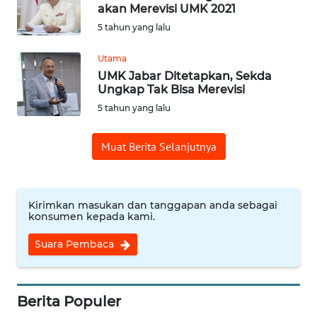
akan Merevisi UMK 2021
5 tahun yang lalu
Informasi
Utama
INDEKS
UMK Jabar Ditetapkan, Sekda
BERITA
Ungkap Tak Bisa Merevisi
5 tahun yang lalu
KONTAK
KAMI
Muat Berita Selanjutnya
INFO
IKLAN
Kirimkan masukan dan tanggapan anda sebagai
konsumen kepada kami.
TENTANG
KAMI
Suara Pembaca
PEDOMAN
MEDIA
Berita Populer
SIBER