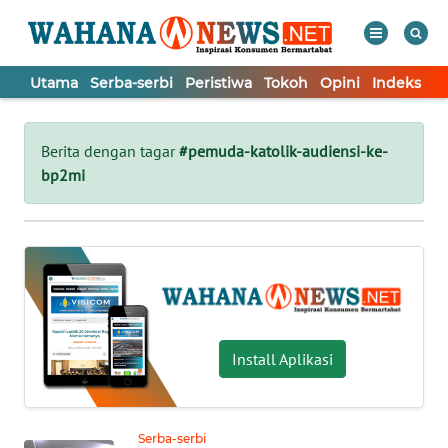
Utama
Serba-serbi
Peristiwa
Tokoh
Opini
Indeks
WAHANA
Tutup
TV
Berita dengan tagar
#pemuda-katolik-audiensi-ke-
bp2mi
UTAMA
SERBA-
SERBI
PERISTIWA
Install Aplikasi
TOKOH
Serba-serbi
OPINI