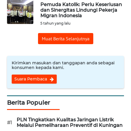
Pemuda Katolik: Perlu Keseriusan
dan Sinergitas Lindungi Pekerja
Informasi
Migran Indonesia
5 tahun yang lalu
INDEKS
BERITA
Muat Berita Selanjutnya
KONTAK
KAMI
Kirimkan masukan dan tanggapan anda sebagai
konsumen kepada kami.
INFO
IKLAN
Suara Pembaca
TENTANG
KAMI
Berita Populer
PEDOMAN
PLN Tingkatkan Kualitas Jaringan Listrik
MEDIA
#1
Melalui Pemeliharaan Preventif di Kuningan
SIBER