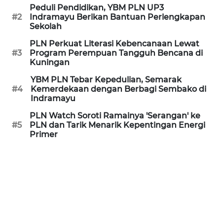
Peduli Pendidikan, YBM PLN UP3
#2
Indramayu Berikan Bantuan Perlengkapan
REDAKSI
Sekolah
PLN Perkuat Literasi Kebencanaan Lewat
KARIR
#3
Program Perempuan Tangguh Bencana di
Kuningan
DISCLAIMER
YBM PLN Tebar Kepedulian, Semarak
#4
Kemerdekaan dengan Berbagi Sembako di
Wahana
Indramayu
News
Regional
PLN Watch Soroti Ramainya 'Serangan' ke
#5
PLN dan Tarik Menarik Kepentingan Energi
Primer
WN
SUMUT
WN
JAKARTA
WN