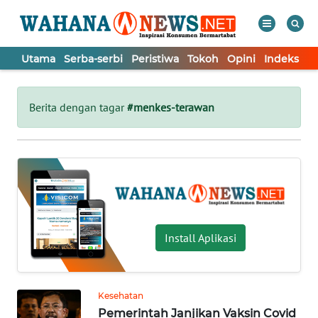
Utama
Serba-serbi
Peristiwa
Tokoh
Opini
Indeks
WAHANA
Tutup
TV
Berita dengan tagar
#menkes-terawan
UTAMA
SERBA-
SERBI
PERISTIWA
Install Aplikasi
TOKOH
Kesehatan
Pemerintah Janjikan Vaksin Covid
OPINI