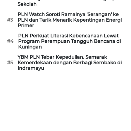
Sekolah
REDAKSI
PLN Watch Soroti Ramainya 'Serangan' ke
#3
PLN dan Tarik Menarik Kepentingan Energi
Primer
KARIR
PLN Perkuat Literasi Kebencanaan Lewat
#4
Program Perempuan Tangguh Bencana di
DISCLAIMER
Kuningan
Wahana
YBM PLN Tebar Kepedulian, Semarak
News
#5
Kemerdekaan dengan Berbagi Sembako di
Regional
Indramayu
WN
SUMUT
WN
JAKARTA
WN