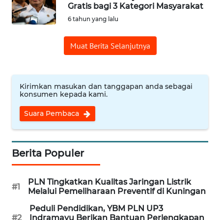
Gratis bagi 3 Kategori Masyarakat
6 tahun yang lalu
Informasi
Muat Berita Selanjutnya
INDEKS
BERITA
KONTAK
Kirimkan masukan dan tanggapan anda sebagai
KAMI
konsumen kepada kami.
Suara Pembaca
INFO
IKLAN
Berita Populer
TENTANG
KAMI
PLN Tingkatkan Kualitas Jaringan Listrik
#1
PEDOMAN
Melalui Pemeliharaan Preventif di Kuningan
MEDIA
Peduli Pendidikan, YBM PLN UP3
SIBER
#2
Indramayu Berikan Bantuan Perlengkapan