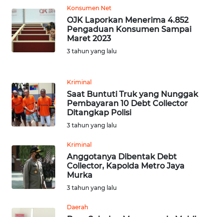
JABAR
Konsumen Net
OJK Laporkan Menerima 4.852
WN
Pengaduan Konsumen Sampai
BANTEN
Maret 2023
3 tahun yang lalu
WN
NTT
Kriminal
Saat Buntuti Truk yang Nunggak
WN
Pembayaran 10 Debt Collector
KEPRI
Ditangkap Polisi
3 tahun yang lalu
WN
Kriminal
PAPUA
Anggotanya Dibentak Debt
Collector, Kapolda Metro Jaya
WN
Murka
PAPUA
3 tahun yang lalu
BARAT
Daerah