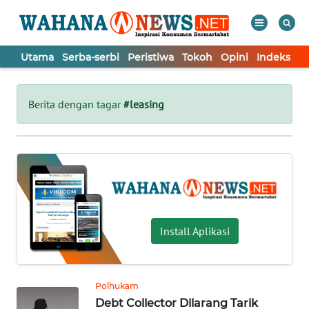
Utama
Serba-serbi
Peristiwa
Tokoh
Opini
Indeks
WAHANA
Tutup
TV
Berita dengan tagar
#leasing
UTAMA
SERBA-
SERBI
PERISTIWA
Install Aplikasi
TOKOH
Polhukam
Debt Collector Dilarang Tarik
OPINI