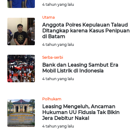
4 tahun yang lalu
SULBAR
Utama
WN
Anggota Polres Kepulauan Talaud
BABEL
Ditangkap karena Kasus Penipuan
di Batam
WN
4 tahun yang lalu
SUMBAR
Serba-serbi
Bank dan Leasing Sambut Era
WN
Mobil Listrik di Indonesia
SUMSEL
4 tahun yang lalu
WN
BENGKULU
Polhukam
Leasing Mengeluh, Ancaman
WN
Hukuman UU Fidusia Tak Bikin
Jera Debitur Nakal
LAMPUNG
4 tahun yang lalu
WN