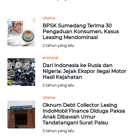
REDAKSI
Utama
BPSK Sumedang Terima 30
KARIR
Pengaduan Konsumen, Kasus
Leasing Mendominasi
DISCLAIMER
2 tahun yang lalu
Kriminal
Wahana
News
Dari Indonesia ke Rusia dan
Regional
Nigeria: Jejak Ekspor Ilegal Motor
Hasil Kejahatan
2 tahun yang lalu
WN
SUMUT
Utama
Oknum Debt Collector Lesing
WN
IndoMobil Finance Diduga Paksa
JAKARTA
Anak Dibawah Umur
Tandatangani Surat Palsu
3 tahun yang lalu
WN