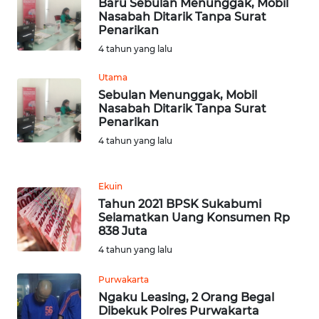
WN
Baru Sebulan Menunggak, Mobil
RIAU
Nasabah Ditarik Tanpa Surat
Penarikan
4 tahun yang lalu
WN
SERAMBI
Utama
Sebulan Menunggak, Mobil
WN
Nasabah Ditarik Tanpa Surat
JAMBI
Penarikan
4 tahun yang lalu
WN
SULTRA
Ekuin
Tahun 2021 BPSK Sukabumi
WN
Selamatkan Uang Konsumen Rp
NTB
838 Juta
4 tahun yang lalu
WN
SULTENG
Purwakarta
Ngaku Leasing, 2 Orang Begal
Dibekuk Polres Purwakarta
WN