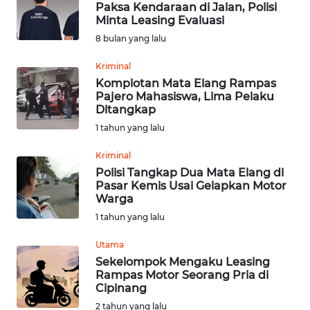
Paksa Kendaraan di Jalan, Polisi
Minta Leasing Evaluasi
Informasi
8 bulan yang lalu
INDEKS
Kriminal
BERITA
Komplotan Mata Elang Rampas
Pajero Mahasiswa, Lima Pelaku
Ditangkap
KONTAK
1 tahun yang lalu
KAMI
Kriminal
INFO
Polisi Tangkap Dua Mata Elang di
IKLAN
Pasar Kemis Usai Gelapkan Motor
Warga
TENTANG
1 tahun yang lalu
KAMI
Utama
Sekelompok Mengaku Leasing
PEDOMAN
Rampas Motor Seorang Pria di
MEDIA
Cipinang
SIBER
2 tahun yang lalu