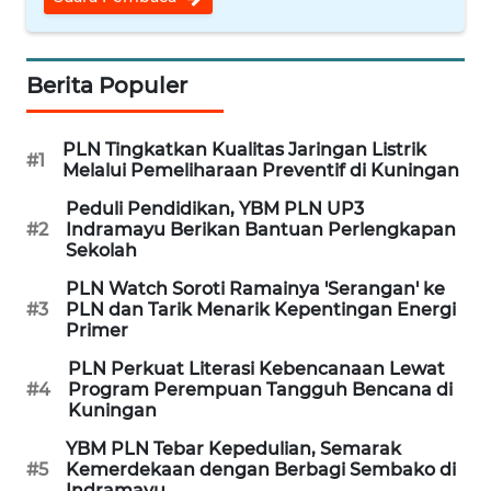
SULUT
WN
Berita Populer
MALUKU
WN
PLN Tingkatkan Kualitas Jaringan Listrik
#1
MALUT
Melalui Pemeliharaan Preventif di Kuningan
Peduli Pendidikan, YBM PLN UP3
WN
#2
Indramayu Berikan Bantuan Perlengkapan
DAIRI
Sekolah
PLN Watch Soroti Ramainya 'Serangan' ke
WN
#3
PLN dan Tarik Menarik Kepentingan Energi
Primer
DANAU
TOBA
PLN Perkuat Literasi Kebencanaan Lewat
#4
Program Perempuan Tangguh Bencana di
Kuningan
WN
NIAS
YBM PLN Tebar Kepedulian, Semarak
#5
Kemerdekaan dengan Berbagi Sembako di
Indramayu