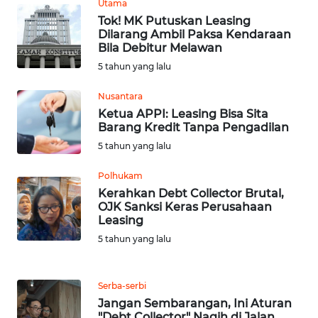
Utama
JATENG
Tok! MK Putuskan Leasing
Dilarang Ambil Paksa Kendaraan
WN
Bila Debitur Melawan
NUSANTARA
5 tahun yang lalu
Nusantara
WN
Ketua APPI: Leasing Bisa Sita
JOGJA
Barang Kredit Tanpa Pengadilan
5 tahun yang lalu
WN
JATIM
Polhukam
Kerahkan Debt Collector Brutal,
WN
OJK Sanksi Keras Perusahaan
BALI
Leasing
5 tahun yang lalu
WN
KALBAR
Serba-serbi
Jangan Sembarangan, Ini Aturan
WN
"Debt Collector" Nagih di Jalan