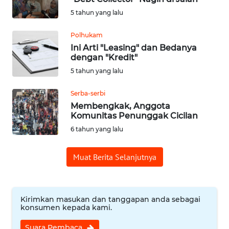
KALTENG
5 tahun yang lalu
WN
Polhukam
KALTARA
Ini Arti "Leasing" dan Bedanya
dengan "Kredit"
WN
5 tahun yang lalu
KALSEL
Serba-serbi
Membengkak, Anggota
WN
Komunitas Penunggak Cicilan
KALTIM
6 tahun yang lalu
WN
SULSEL
Muat Berita Selanjutnya
WN
GORONTALO
Kirimkan masukan dan tanggapan anda sebagai
konsumen kepada kami.
WN
Suara Pembaca