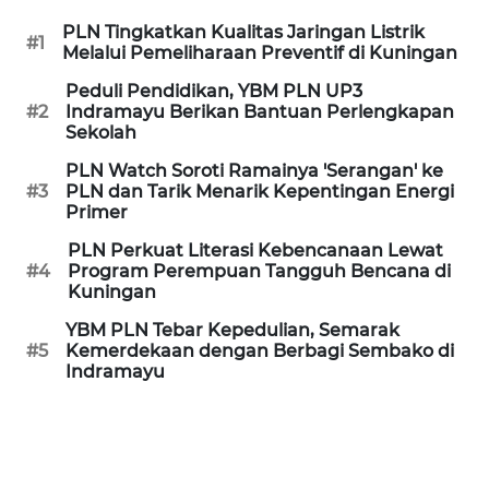
PURWAKARTA
PLN Tingkatkan Kualitas Jaringan Listrik
#1
Melalui Pemeliharaan Preventif di Kuningan
WN
PRIANGAN
Peduli Pendidikan, YBM PLN UP3
TIMUR
#2
Indramayu Berikan Bantuan Perlengkapan
Sekolah
WN
PLN Watch Soroti Ramainya 'Serangan' ke
SEMARANG
#3
PLN dan Tarik Menarik Kepentingan Energi
Primer
WN
PLN Perkuat Literasi Kebencanaan Lewat
SOLO
#4
Program Perempuan Tangguh Bencana di
Kuningan
WN
YBM PLN Tebar Kepedulian, Semarak
BOROBUDUR
#5
Kemerdekaan dengan Berbagi Sembako di
Indramayu
WN
MADURA
WN