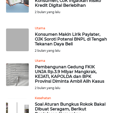
Konsumen, OJK Ingatkan Risiko
KALTENG
Kredit Digital Berlebihan
2 bulan yang lalu
WN
KALTARA
Utama
Konsumen Makin Lirik Paylater,
WN
OJK Soroti Potensi BNPL di Tengah
KALSEL
Tekanan Daya Beli
2 bulan yang lalu
WN
KALTIM
Utama
Pembangunan Gedung FKIK
UNJA Rp.3.9 Milyar Mangkrak,
WN
KEJATI, KAPOLDA dan BPK
SULSEL
Provinsi Diminta Ambil Alih Kasus
2 bulan yang lalu
WN
GORONTALO
Kesehatan
Soal Aturan Bungkus Rokok Bakal
Dibuat Seragam, Berikut
WN