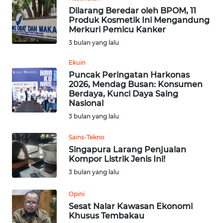
WN
Dilarang Beredar oleh BPOM, 11
BEKASI
Produk Kosmetik Ini Mengandung
Merkuri Pemicu Kanker
WN
3 bulan yang lalu
BOGOR
Ekuin
Puncak Peringatan Harkonas
WN
2026, Mendag Busan: Konsumen
DEPOK
Berdaya, Kunci Daya Saing
Nasional
WN
3 bulan yang lalu
TAPANULI
UTARA
Sains-Tekno
Singapura Larang Penjualan
Kompor Listrik Jenis Ini!
WN
SAMOSIR
3 bulan yang lalu
Opini
WN
Sesat Nalar Kawasan Ekonomi
PADANG
Khusus Tembakau
LAWAS