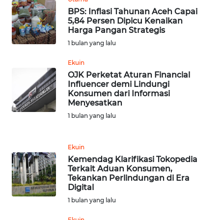
WN
RIAU
BPS: Inflasi Tahunan Aceh Capai
5,84 Persen Dipicu Kenaikan
Harga Pangan Strategis
WN
1 bulan yang lalu
SERAMBI
Ekuin
WN
OJK Perketat Aturan Financial
JAMBI
Influencer demi Lindungi
Konsumen dari Informasi
Menyesatkan
WN
1 bulan yang lalu
SULTRA
WN
Ekuin
NTB
Kemendag Klarifikasi Tokopedia
Terkait Aduan Konsumen,
Tekankan Perlindungan di Era
WN
Digital
SULTENG
1 bulan yang lalu
WN
Ekuin