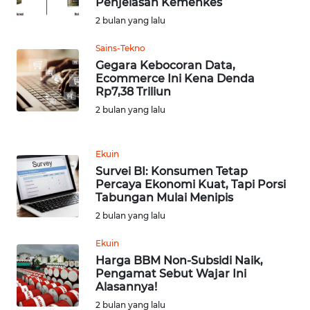
Penjelasan Kemenkes
SULUT
2 bulan yang lalu
WN
Sains-Tekno
MALUKU
Gegara Kebocoran Data,
Ecommerce Ini Kena Denda
Rp7,38 Triliun
WN
MALUT
2 bulan yang lalu
WN
Ekuin
DAIRI
Survei BI: Konsumen Tetap
Percaya Ekonomi Kuat, Tapi Porsi
WN
Tabungan Mulai Menipis
DANAU
2 bulan yang lalu
TOBA
Ekuin
WN
Harga BBM Non-Subsidi Naik,
Pengamat Sebut Wajar Ini
NIAS
Alasannya!
2 bulan yang lalu