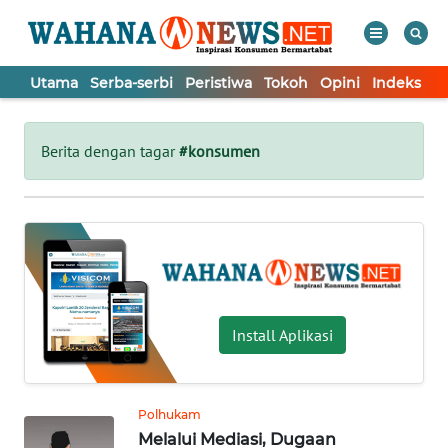
Utama
Serba-serbi
Peristiwa
Tokoh
Opini
Indeks
WAHANA
Tutup
TV
Berita dengan tagar
#konsumen
UTAMA
SERBA-
SERBI
PERISTIWA
Install Aplikasi
TOKOH
Polhukam
Melalui Mediasi, Dugaan
OPINI