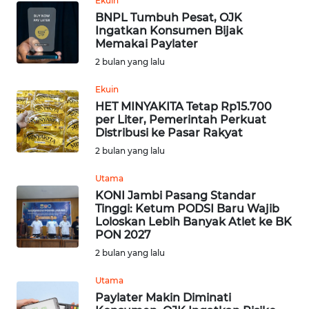
Ekuin
JATENG
BNPL Tumbuh Pesat, OJK
Ingatkan Konsumen Bijak
Memakai Paylater
WN
NUSANTARA
2 bulan yang lalu
Ekuin
WN
HET MINYAKITA Tetap Rp15.700
JOGJA
per Liter, Pemerintah Perkuat
Distribusi ke Pasar Rakyat
WN
2 bulan yang lalu
JATIM
Utama
KONI Jambi Pasang Standar
WN
Tinggi: Ketum PODSI Baru Wajib
BALI
Loloskan Lebih Banyak Atlet ke BK
PON 2027
WN
2 bulan yang lalu
KALBAR
Utama
Paylater Makin Diminati
WN