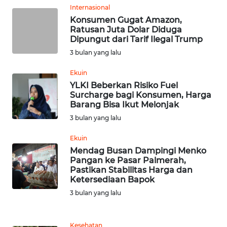
Internasional
Konsumen Gugat Amazon,
WN
Ratusan Juta Dolar Diduga
TAPANULI
Dipungut dari Tarif Ilegal Trump
TENGAH
3 bulan yang lalu
WN DELI
Ekuin
SERDANG
YLKI Beberkan Risiko Fuel
Surcharge bagi Konsumen, Harga
Barang Bisa Ikut Melonjak
WN
TEBING
3 bulan yang lalu
TINGGI
Ekuin
Mendag Busan Dampingi Menko
WN
Pangan ke Pasar Palmerah,
PAKPAK
Pastikan Stabilitas Harga dan
Ketersediaan Bapok
WN
3 bulan yang lalu
KARAWANG
Kesehatan