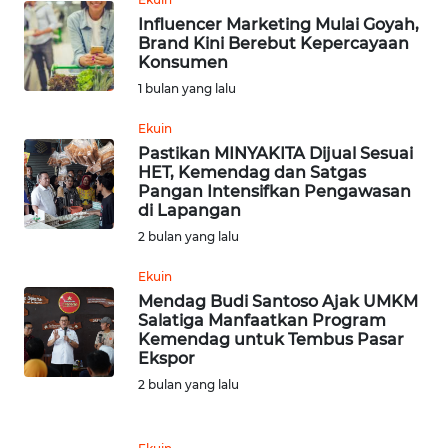
SULBAR
Influencer Marketing Mulai Goyah,
Brand Kini Berebut Kepercayaan
Konsumen
WN
1 bulan yang lalu
BABEL
Ekuin
WN
Pastikan MINYAKITA Dijual Sesuai
SUMBAR
HET, Kemendag dan Satgas
Pangan Intensifkan Pengawasan
di Lapangan
WN
2 bulan yang lalu
SUMSEL
Ekuin
WN
Mendag Budi Santoso Ajak UMKM
BENGKULU
Salatiga Manfaatkan Program
Kemendag untuk Tembus Pasar
Ekspor
WN
2 bulan yang lalu
LAMPUNG
WN