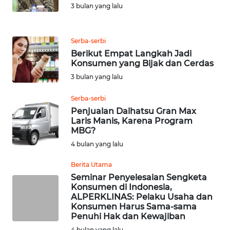
3 bulan yang lalu
WN
SUMEDANG
Serba-serbi
Berikut Empat Langkah Jadi
WN
Konsumen yang Bijak dan Cerdas
CIANJUR
3 bulan yang lalu
WN
Serba-serbi
KEPULAUAN
Penjualan Daihatsu Gran Max
SERIBU
Laris Manis, Karena Program
MBG?
4 bulan yang lalu
WN
TANGERANG
Berita Utama
Seminar Penyelesaian Sengketa
WN
Konsumen di Indonesia,
BINJAI
ALPERKLINAS: Pelaku Usaha dan
Konsumen Harus Sama-sama
Penuhi Hak dan Kewajiban
WN
4 bulan yang lalu