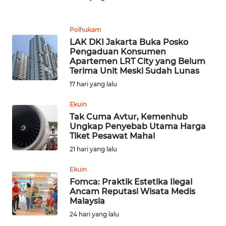
REDAKSI
Polhukam
LAK DKI Jakarta Buka Posko
KARIR
Pengaduan Konsumen
Apartemen LRT City yang Belum
Terima Unit Meski Sudah Lunas
DISCLAIMER
17 hari yang lalu
Wahana
Ekuin
News
Regional
Tak Cuma Avtur, Kemenhub
Ungkap Penyebab Utama Harga
Tiket Pesawat Mahal
WN
21 hari yang lalu
SUMUT
Ekuin
WN
Fomca: Praktik Estetika Ilegal
JAKARTA
Ancam Reputasi Wisata Medis
Malaysia
24 hari yang lalu
WN