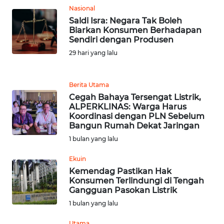
JABAR
Nasional
Saldi Isra: Negara Tak Boleh
WN
Biarkan Konsumen Berhadapan
BANTEN
Sendiri dengan Produsen
29 hari yang lalu
WN
NTT
Berita Utama
Cegah Bahaya Tersengat Listrik,
WN
ALPERKLINAS: Warga Harus
KEPRI
Koordinasi dengan PLN Sebelum
Bangun Rumah Dekat Jaringan
1 bulan yang lalu
WN
PAPUA
Ekuin
Kemendag Pastikan Hak
WN
Konsumen Terlindungi di Tengah
PAPUA
Gangguan Pasokan Listrik
BARAT
1 bulan yang lalu
Utama