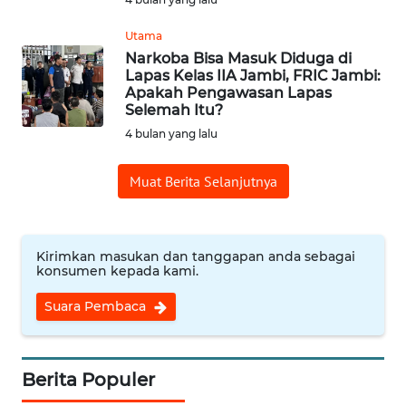
CIREBON
Utama
WN
Narkoba Bisa Masuk Diduga di
INDRAMAYU
Lapas Kelas IIA Jambi, FRIC Jambi:
Apakah Pengawasan Lapas
Selemah Itu?
WN
4 bulan yang lalu
KUNINGAN
Muat Berita Selanjutnya
WN
MAJALENGKA
WN
Kirimkan masukan dan tanggapan anda sebagai
konsumen kepada kami.
SUBANG
Suara Pembaca
WN
SUKABUMI
Berita Populer
WN