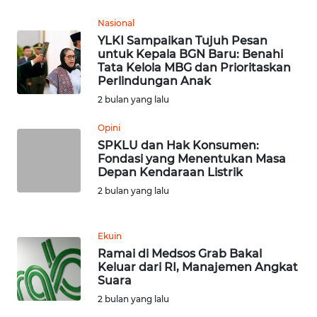
WN
LANGKAT
Nasional
YLKI Sampaikan Tujuh Pesan
WN
untuk Kepala BGN Baru: Benahi
Tata Kelola MBG dan Prioritaskan
TAPANULI
Perlindungan Anak
SELATAN
2 bulan yang lalu
WN
Opini
TANJUNG
SPKLU dan Hak Konsumen:
LESUNG
Fondasi yang Menentukan Masa
Depan Kendaraan Listrik
WN
2 bulan yang lalu
KARO
Ekuin
WN
Ramai di Medsos Grab Bakal
SIMALUNGUN
Keluar dari RI, Manajemen Angkat
Suara
WN
2 bulan yang lalu
LABUHANBATU