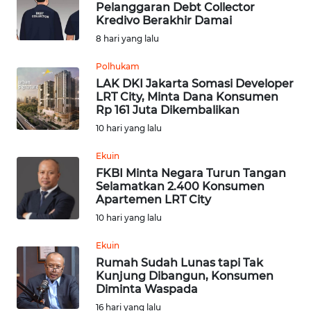
Pelanggaran Debt Collector
Kredivo Berakhir Damai
Informasi
8 hari yang lalu
INDEKS
Polhukam
BERITA
LAK DKI Jakarta Somasi Developer
LRT City, Minta Dana Konsumen
Rp 161 Juta Dikembalikan
KONTAK
10 hari yang lalu
KAMI
Ekuin
INFO
FKBI Minta Negara Turun Tangan
IKLAN
Selamatkan 2.400 Konsumen
Apartemen LRT City
TENTANG
10 hari yang lalu
KAMI
Ekuin
Rumah Sudah Lunas tapi Tak
PEDOMAN
Kunjung Dibangun, Konsumen
MEDIA
Diminta Waspada
SIBER
16 hari yang lalu