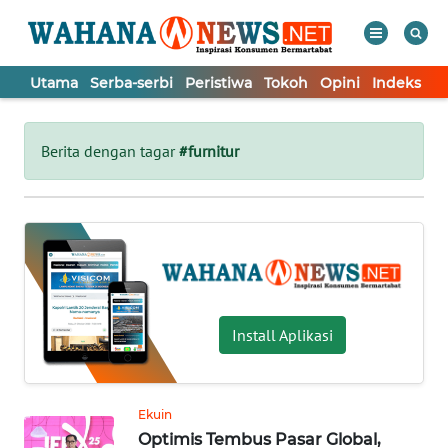
Utama
Serba-serbi
Peristiwa
Tokoh
Opini
Indeks
WAHANA
Tutup
TV
Berita dengan tagar
#furnitur
UTAMA
SERBA-
SERBI
PERISTIWA
Install Aplikasi
TOKOH
Ekuin
Optimis Tembus Pasar Global,
OPINI