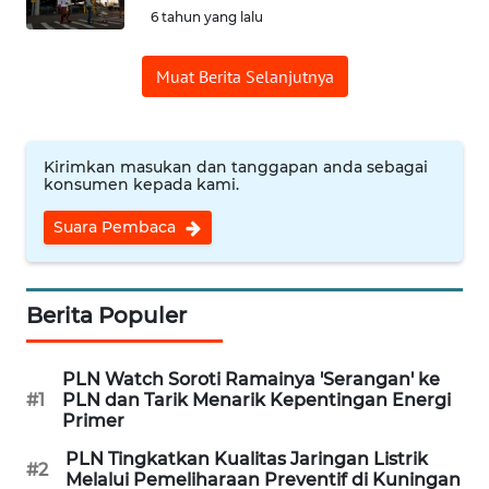
6 tahun yang lalu
REDAKSI
Muat Berita Selanjutnya
KARIR
DISCLAIMER
Kirimkan masukan dan tanggapan anda sebagai
konsumen kepada kami.
Wahana
Suara Pembaca
News
Regional
WN
Berita Populer
SUMUT
PLN Watch Soroti Ramainya 'Serangan' ke
WN
#1
PLN dan Tarik Menarik Kepentingan Energi
JAKARTA
Primer
PLN Tingkatkan Kualitas Jaringan Listrik
#2
WN
Melalui Pemeliharaan Preventif di Kuningan