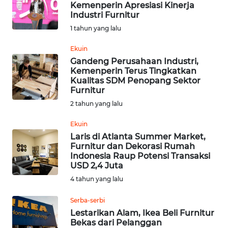
Kemenperin Apresiasi Kinerja
Industri Furnitur
Informasi
1 tahun yang lalu
INDEKS
Ekuin
BERITA
Gandeng Perusahaan Industri,
Kemenperin Terus Tingkatkan
Kualitas SDM Penopang Sektor
KONTAK
Furnitur
KAMI
2 tahun yang lalu
INFO
Ekuin
IKLAN
Laris di Atlanta Summer Market,
Furnitur dan Dekorasi Rumah
Indonesia Raup Potensi Transaksi
TENTANG
USD 2,4 Juta
KAMI
4 tahun yang lalu
PEDOMAN
Serba-serbi
MEDIA
Lestarikan Alam, Ikea Beli Furnitur
SIBER
Bekas dari Pelanggan