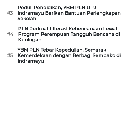
JABAR
Peduli Pendidikan, YBM PLN UP3
#3
Indramayu Berikan Bantuan Perlengkapan
WN
Sekolah
BANTEN
PLN Perkuat Literasi Kebencanaan Lewat
#4
Program Perempuan Tangguh Bencana di
WN
Kuningan
NTT
YBM PLN Tebar Kepedulian, Semarak
#5
Kemerdekaan dengan Berbagi Sembako di
WN
Indramayu
KEPRI
WN
PAPUA
WN
PAPUA
BARAT