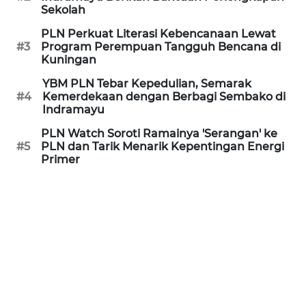
Sekolah
REDAKSI
PLN Perkuat Literasi Kebencanaan Lewat
#3
Program Perempuan Tangguh Bencana di
Kuningan
KARIR
YBM PLN Tebar Kepedulian, Semarak
#4
Kemerdekaan dengan Berbagi Sembako di
DISCLAIMER
Indramayu
Wahana
PLN Watch Soroti Ramainya 'Serangan' ke
News
#5
PLN dan Tarik Menarik Kepentingan Energi
Regional
Primer
WN
SUMUT
WN
JAKARTA
WN