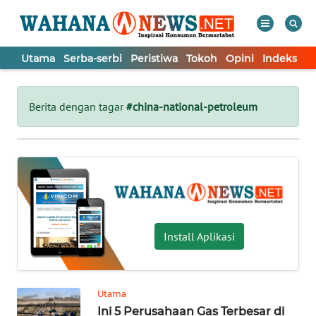
Utama
Serba-serbi
Peristiwa
Tokoh
Opini
Indeks
WAHANA
Tutup
TV
Berita dengan tagar
#china-national-petroleum
UTAMA
SERBA-
SERBI
PERISTIWA
Install Aplikasi
TOKOH
Utama
Ini 5 Perusahaan Gas Terbesar di
OPINI