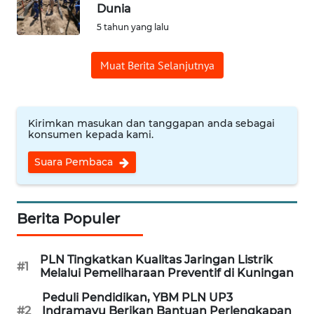
Dunia
5 tahun yang lalu
Informasi
Muat Berita Selanjutnya
INDEKS
BERITA
KONTAK
Kirimkan masukan dan tanggapan anda sebagai
KAMI
konsumen kepada kami.
Suara Pembaca
INFO
IKLAN
Berita Populer
TENTANG
KAMI
PLN Tingkatkan Kualitas Jaringan Listrik
#1
PEDOMAN
Melalui Pemeliharaan Preventif di Kuningan
MEDIA
Peduli Pendidikan, YBM PLN UP3
SIBER
#2
Indramayu Berikan Bantuan Perlengkapan