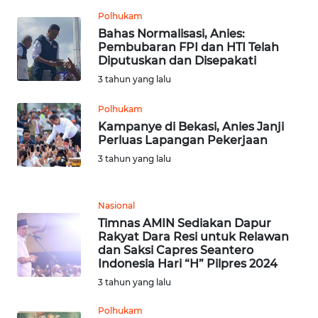
SULBAR
Polhukam
Bahas Normalisasi, Anies:
Pembubaran FPI dan HTI Telah
WN
Diputuskan dan Disepakati
BABEL
3 tahun yang lalu
WN
Polhukam
SUMBAR
Kampanye di Bekasi, Anies Janji
Perluas Lapangan Pekerjaan
WN
3 tahun yang lalu
SUMSEL
Nasional
WN
BENGKULU
Timnas AMIN Sediakan Dapur
Rakyat Dara Resi untuk Relawan
dan Saksi Capres Seantero
WN
Indonesia Hari “H” Pilpres 2024
LAMPUNG
3 tahun yang lalu
Polhukam
WN