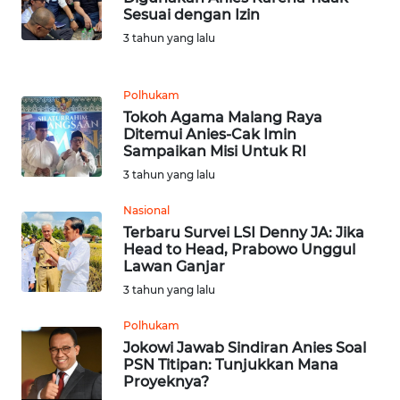
WN
Sesuai dengan Izin
LANGKAT
3 tahun yang lalu
WN
TAPANULI
Polhukam
SELATAN
Tokoh Agama Malang Raya
Ditemui Anies-Cak Imin
Sampaikan Misi Untuk RI
WN
TANJUNG
3 tahun yang lalu
LESUNG
Nasional
Terbaru Survei LSI Denny JA: Jika
WN
Head to Head, Prabowo Unggul
KARO
Lawan Ganjar
3 tahun yang lalu
WN
SIMALUNGUN
Polhukam
Jokowi Jawab Sindiran Anies Soal
PSN Titipan: Tunjukkan Mana
WN
Proyeknya?
LABUHANBATU