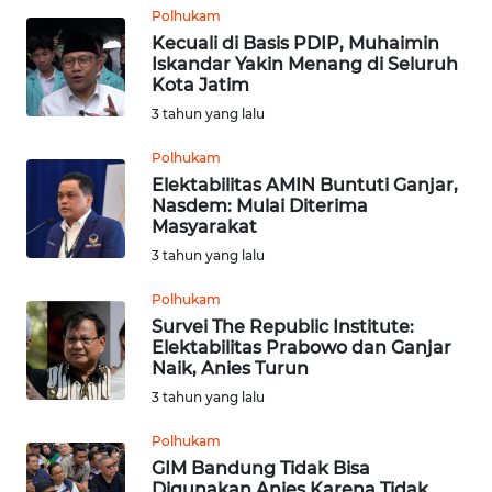
SULUT
Polhukam
Kecuali di Basis PDIP, Muhaimin
Iskandar Yakin Menang di Seluruh
WN
Kota Jatim
MALUKU
3 tahun yang lalu
WN
Polhukam
MALUT
Elektabilitas AMIN Buntuti Ganjar,
Nasdem: Mulai Diterima
Masyarakat
WN
DAIRI
3 tahun yang lalu
Polhukam
WN
Survei The Republic Institute:
DANAU
Elektabilitas Prabowo dan Ganjar
TOBA
Naik, Anies Turun
3 tahun yang lalu
WN
NIAS
Polhukam
GIM Bandung Tidak Bisa
Digunakan Anies Karena Tidak