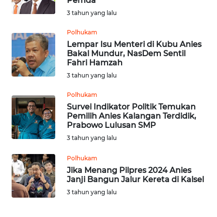
Pemda
KALTENG
3 tahun yang lalu
WN
Polhukam
KALTARA
Lempar Isu Menteri di Kubu Anies
Bakal Mundur, NasDem Sentil
Fahri Hamzah
WN
3 tahun yang lalu
KALSEL
Polhukam
WN
Survei Indikator Politik Temukan
KALTIM
Pemilih Anies Kalangan Terdidik,
Prabowo Lulusan SMP
WN
3 tahun yang lalu
SULSEL
Polhukam
Jika Menang Pilpres 2024 Anies
WN
Janji Bangun Jalur Kereta di Kalsel
GORONTALO
3 tahun yang lalu
WN