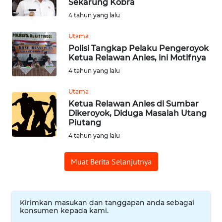
Sekarung Kobra
4 tahun yang lalu
WN
SUMEDANG
Utama
Polisi Tangkap Pelaku Pengeroyok
WN
Ketua Relawan Anies, ini Motifnya
CIANJUR
4 tahun yang lalu
Utama
WN
Ketua Relawan Anies di Sumbar
KEPULAUAN
Dikeroyok, Diduga Masalah Utang
SERIBU
Piutang
4 tahun yang lalu
WN
TANGERANG
Muat Berita Selanjutnya
WN
BINJAI
Kirimkan masukan dan tanggapan anda sebagai
konsumen kepada kami.
WN