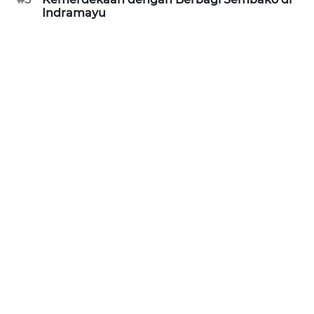
PURWAKARTA
Indramayu
WN
PRIANGAN
TIMUR
WN
SEMARANG
WN
SOLO
WN
BOROBUDUR
WN
MADURA
WN