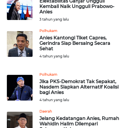
Elektabilitas Ganjar Ungguli
WN
Kembali Naik Ungguli Prabowo-
BEKASI
Anies
3 tahun yang lalu
WN
BOGOR
Polhukam
Anies Kantongi Tiket Capres,
Gerindra Siap Bersaing Secara
WN
Sehat
DEPOK
4 tahun yang lalu
WN
TAPANULI
Polhukam
UTARA
Jika PKS-Demokrat Tak Sepakat,
Nasdem Siapkan Alternatif Koalisi
WN
bagi Anies
SAMOSIR
4 tahun yang lalu
Daerah
WN
Jelang Kedatangan Anies, Rumah
PADANG
Wahidin Halim Dilempari
LAWAS