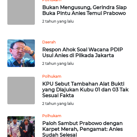
JABAR
Bukan Mengusung, Gerindra Siap
Buka Pintu Anies Temui Prabowo
WN
2 tahun yang lalu
BANTEN
WN
Daerah
NTT
Respon Ahok Soal Wacana PDIP
Usul Anies di Pilkada Jakarta
WN
2 tahun yang lalu
KEPRI
Polhukam
KPU Sebut Tambahan Alat Bukti
WN
yang Diajukan Kubu 01 dan 03 Tak
PAPUA
Sesuai Fakta
2 tahun yang lalu
WN
PAPUA
Polhukam
BARAT
Paloh Sambut Prabowo dengan
Karpet Merah, Pengamat: Anies
Sudah Selesai