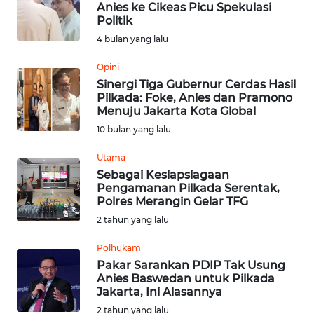
Anies ke Cikeas Picu Spekulasi
Politik
Informasi
4 bulan yang lalu
INDEKS
Opini
BERITA
Sinergi Tiga Gubernur Cerdas Hasil
Pilkada: Foke, Anies dan Pramono
Menuju Jakarta Kota Global
KONTAK
10 bulan yang lalu
KAMI
Utama
INFO
Sebagai Kesiapsiagaan
IKLAN
Pengamanan Pilkada Serentak,
Polres Merangin Gelar TFG
TENTANG
2 tahun yang lalu
KAMI
Polhukam
Pakar Sarankan PDIP Tak Usung
PEDOMAN
Anies Baswedan untuk Pilkada
MEDIA
Jakarta, Ini Alasannya
SIBER
2 tahun yang lalu