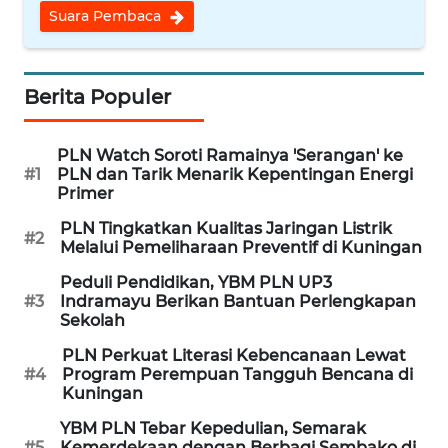
CIREBON
Suara Pembaca
WN
INDRAMAYU
Berita Populer
WN
KUNINGAN
PLN Watch Soroti Ramainya 'Serangan' ke
#1
PLN dan Tarik Menarik Kepentingan Energi
Primer
WN
MAJALENGKA
PLN Tingkatkan Kualitas Jaringan Listrik
#2
Melalui Pemeliharaan Preventif di Kuningan
WN
Peduli Pendidikan, YBM PLN UP3
#3
Indramayu Berikan Bantuan Perlengkapan
SUBANG
Sekolah
WN
PLN Perkuat Literasi Kebencanaan Lewat
#4
Program Perempuan Tangguh Bencana di
SUKABUMI
Kuningan
YBM PLN Tebar Kepedulian, Semarak
WN
#5
Kemerdekaan dengan Berbagi Sembako di