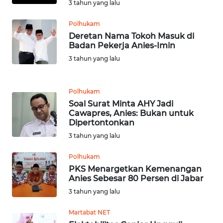
3 tahun yang lalu
WN
Polhukam
TAPANULI
Deretan Nama Tokoh Masuk di
TENGAH
Badan Pekerja Anies-Imin
3 tahun yang lalu
WN DELI
SERDANG
Polhukam
Soal Surat Minta AHY Jadi
WN
Cawapres, Anies: Bukan untuk
TEBING
Dipertontonkan
TINGGI
3 tahun yang lalu
WN
Polhukam
PAKPAK
PKS Menargetkan Kemenangan
Anies Sebesar 80 Persen di Jabar
WN
3 tahun yang lalu
KARAWANG
Martabat NET