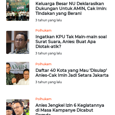
JATENG
Keluarga Besar NU Deklarasikan
Dukungan Untuk AMIN, Cak Imin:
Tindakan yang Berani
WN
3 tahun yang lalu
NUSANTARA
Polhukam
WN
Ingatkan KPU Tak Main-main soal
JOGJA
Surat Suara, Anies: Buat Apa
Diotak-atik?
3 tahun yang lalu
WN
JATIM
Polhukam
Daftar 40 Kota yang Mau 'Disulap'
WN
Anies-Cak Imin Jadi Setara Jakarta
BALI
3 tahun yang lalu
WN
KALBAR
Polhukam
Anies Jengkel Izin 6 Kegiatannya
di Masa Kampanye Dicabut
WN