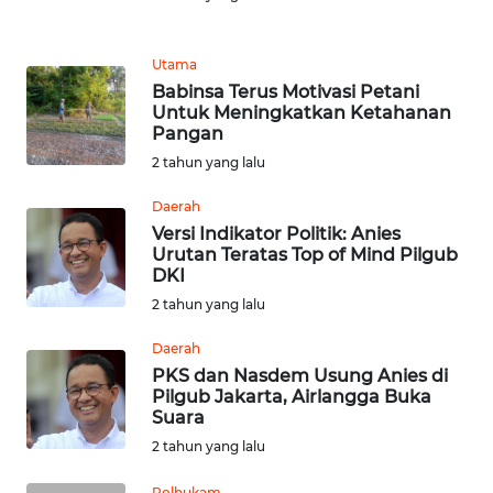
REDAKSI
Utama
Babinsa Terus Motivasi Petani
KARIR
Untuk Meningkatkan Ketahanan
Pangan
DISCLAIMER
2 tahun yang lalu
Daerah
Wahana
News
Versi Indikator Politik: Anies
Regional
Urutan Teratas Top of Mind Pilgub
DKI
2 tahun yang lalu
WN
SUMUT
Daerah
PKS dan Nasdem Usung Anies di
WN
Pilgub Jakarta, Airlangga Buka
JAKARTA
Suara
2 tahun yang lalu
WN
Polhukam