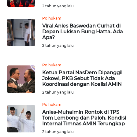
WN
2 tahun yang lalu
RIAU
Polhukam
WN
Viral Anies Baswedan Curhat di
SERAMBI
Depan Lukisan Bung Hatta, Ada
Apa?
WN
2 tahun yang lalu
JAMBI
Polhukam
WN
Ketua Partai NasDem Dipanggil
SULTRA
Jokowi, PKB Sebut Tidak Ada
Koordinasi dengan Koalisi AMIN
WN
2 tahun yang lalu
NTB
Polhukam
Anies-Muhaimin Rontok di TPS
WN
Tom Lembong dan Paloh, Kondisi
SULTENG
Internal Timnas AMIN Terungkap
2 tahun yang lalu
WN