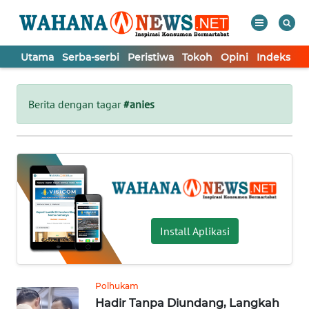
Utama
Serba-serbi
Peristiwa
Tokoh
Opini
Indeks
WAHANA
Tutup
TV
Berita dengan tagar
#anies
UTAMA
SERBA-
SERBI
PERISTIWA
Install Aplikasi
TOKOH
Polhukam
Hadir Tanpa Diundang, Langkah
OPINI