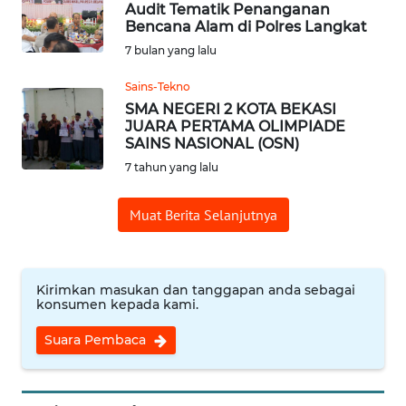
Audit Tematik Penanganan
Bencana Alam di Polres Langkat
Informasi
7 bulan yang lalu
INDEKS
Sains-Tekno
BERITA
SMA NEGERI 2 KOTA BEKASI
JUARA PERTAMA OLIMPIADE
SAINS NASIONAL (OSN)
KONTAK
7 tahun yang lalu
KAMI
Muat Berita Selanjutnya
INFO
IKLAN
TENTANG
Kirimkan masukan dan tanggapan anda sebagai
KAMI
konsumen kepada kami.
Suara Pembaca
PEDOMAN
MEDIA
SIBER