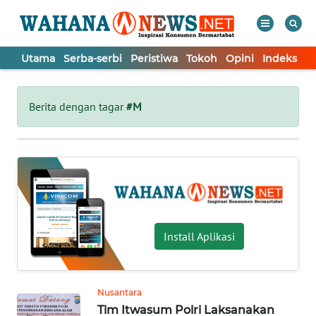
Utama
Serba-serbi
Peristiwa
Tokoh
Opini
Indeks
WAHANA
Tutup
TV
Berita dengan tagar
#M
UTAMA
SERBA-
SERBI
PERISTIWA
Install Aplikasi
TOKOH
Nusantara
Tim Itwasum Polri Laksanakan
OPINI