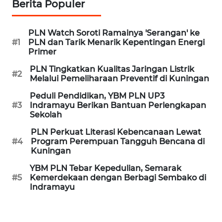
Berita Populer
REDAKSI
PLN Watch Soroti Ramainya 'Serangan' ke
#1
PLN dan Tarik Menarik Kepentingan Energi
KARIR
Primer
PLN Tingkatkan Kualitas Jaringan Listrik
DISCLAIMER
#2
Melalui Pemeliharaan Preventif di Kuningan
Wahana
Peduli Pendidikan, YBM PLN UP3
News
#3
Indramayu Berikan Bantuan Perlengkapan
Regional
Sekolah
PLN Perkuat Literasi Kebencanaan Lewat
WN
#4
Program Perempuan Tangguh Bencana di
Kuningan
SUMUT
YBM PLN Tebar Kepedulian, Semarak
WN
#5
Kemerdekaan dengan Berbagi Sembako di
Indramayu
JAKARTA
WN