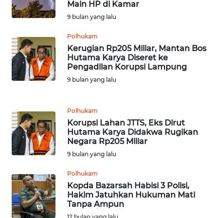
WN
Main HP di Kamar
RIAU
9 bulan yang lalu
WN
Polhukam
SERAMBI
Kerugian Rp205 Miliar, Mantan Bos
Hutama Karya Diseret ke
Pengadilan Korupsi Lampung
WN
9 bulan yang lalu
JAMBI
WN
Polhukam
SULTRA
Korupsi Lahan JTTS, Eks Dirut
Hutama Karya Didakwa Rugikan
Negara Rp205 Miliar
WN
NTB
9 bulan yang lalu
Polhukam
WN
Kopda Bazarsah Habisi 3 Polisi,
SULTENG
Hakim Jatuhkan Hukuman Mati
Tanpa Ampun
WN
12 bulan yang lalu