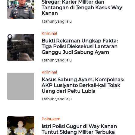
WN
Siregar: Karier Militer dan
BEKASI
Tantangan di Tengah Kasus Way
Kanan
1 tahun yang lalu
WN
BOGOR
Kriminal
Bukti Rekaman Ungkap Fakta:
WN
Tiga Polisi Dieksekusi Lantaran
DEPOK
Ganggu Judi Sabung Ayam
1 tahun yang lalu
WN
Kriminal
TAPANULI
Kasus Sabung Ayam, Kompolnas:
UTARA
AKP Lusiyanto Berkali-kali Tolak
Uang dari Peltu Lubis
WN
1 tahun yang lalu
SAMOSIR
WN
Polhukam
PADANG
Istri Polisi Gugur di Way Kanan
LAWAS
Tuntut Sidang Militer Terbuka