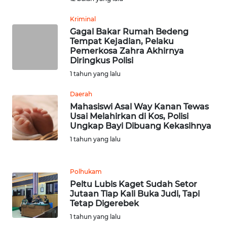
SULBAR
Kriminal
Gagal Bakar Rumah Bedeng
WN
Tempat Kejadian, Pelaku
BABEL
Pemerkosa Zahra Akhirnya
Diringkus Polisi
WN
1 tahun yang lalu
SUMBAR
Daerah
Mahasiswi Asal Way Kanan Tewas
WN
Usai Melahirkan di Kos, Polisi
SUMSEL
Ungkap Bayi Dibuang Kekasihnya
1 tahun yang lalu
WN
BENGKULU
Polhukam
Peltu Lubis Kaget Sudah Setor
WN
Jutaan Tiap Kali Buka Judi, Tapi
LAMPUNG
Tetap Digerebek
1 tahun yang lalu
WN