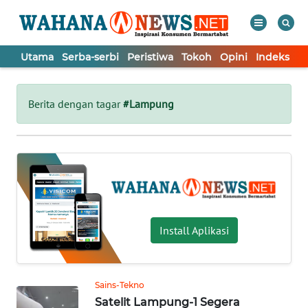
Utama
Serba-serbi
Peristiwa
Tokoh
Opini
Indeks
WAHANA
Tutup
TV
Berita dengan tagar
#Lampung
UTAMA
SERBA-
SERBI
PERISTIWA
Install Aplikasi
TOKOH
Sains-Tekno
Satelit Lampung-1 Segera
OPINI