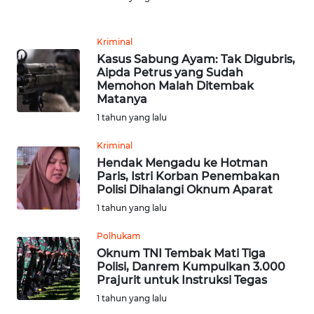
SULUT
WN
Kriminal
MALUKU
Kasus Sabung Ayam: Tak Digubris,
Aipda Petrus yang Sudah
Memohon Malah Ditembak
WN
Matanya
MALUT
1 tahun yang lalu
WN
Kriminal
DAIRI
Hendak Mengadu ke Hotman
Paris, Istri Korban Penembakan
Polisi Dihalangi Oknum Aparat
WN
1 tahun yang lalu
DANAU
TOBA
Polhukam
Oknum TNI Tembak Mati Tiga
WN
Polisi, Danrem Kumpulkan 3.000
NIAS
Prajurit untuk Instruksi Tegas
1 tahun yang lalu