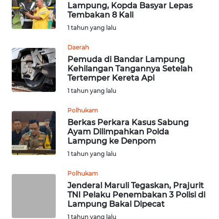
KALTENG
Lampung, Kopda Basyar Lepas
Tembakan 8 Kali
1 tahun yang lalu
WN
KALTARA
Daerah
Pemuda di Bandar Lampung
WN
Kehilangan Tangannya Setelah
KALSEL
Tertemper Kereta Api
1 tahun yang lalu
WN
Polhukam
KALTIM
Berkas Perkara Kasus Sabung
Ayam Dilimpahkan Polda
WN
Lampung ke Denpom
SULSEL
1 tahun yang lalu
Polhukam
WN
Jenderal Maruli Tegaskan, Prajurit
GORONTALO
TNI Pelaku Penembakan 3 Polisi di
Lampung Bakal Dipecat
WN
1 tahun yang lalu