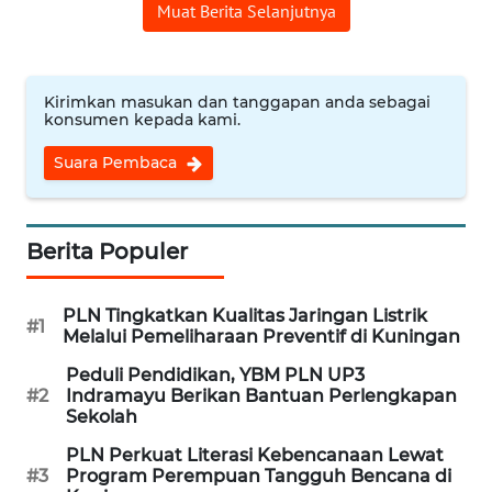
CIREBON
Muat Berita Selanjutnya
WN
INDRAMAYU
Kirimkan masukan dan tanggapan anda sebagai
konsumen kepada kami.
WN
Suara Pembaca
KUNINGAN
WN
Berita Populer
MAJALENGKA
WN
PLN Tingkatkan Kualitas Jaringan Listrik
#1
SUBANG
Melalui Pemeliharaan Preventif di Kuningan
Peduli Pendidikan, YBM PLN UP3
WN
#2
Indramayu Berikan Bantuan Perlengkapan
SUKABUMI
Sekolah
PLN Perkuat Literasi Kebencanaan Lewat
WN
#3
Program Perempuan Tangguh Bencana di