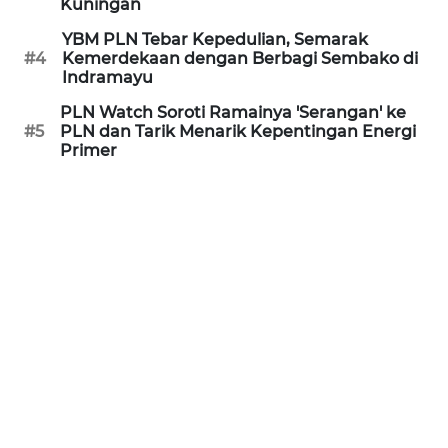
PURWAKARTA
Kuningan
YBM PLN Tebar Kepedulian, Semarak
WN
#4
Kemerdekaan dengan Berbagi Sembako di
PRIANGAN
Indramayu
TIMUR
PLN Watch Soroti Ramainya 'Serangan' ke
#5
PLN dan Tarik Menarik Kepentingan Energi
WN
Primer
SEMARANG
WN
SOLO
WN
BOROBUDUR
WN
MADURA
WN