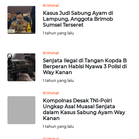
WN
Kriminal
LANGKAT
Kasus Judi Sabung Ayam di
Lampung, Anggota Brimob
WN
Sumsel Terseret
TAPANULI
1 tahun yang lalu
SELATAN
WN
Kriminal
TANJUNG
Senjata Ilegal di Tangan Kopda B
LESUNG
Berperan Habisi Nyawa 3 Polisi di
Way Kanan
1 tahun yang lalu
WN
KARO
Kriminal
Kompolnas Desak TNI-Polri
WN
Ungkap Asal Muasal Senjata
SIMALUNGUN
dalam Kasus Sabung Ayam Way
Kanan
1 tahun yang lalu
WN
LABUHANBATU
Kriminal