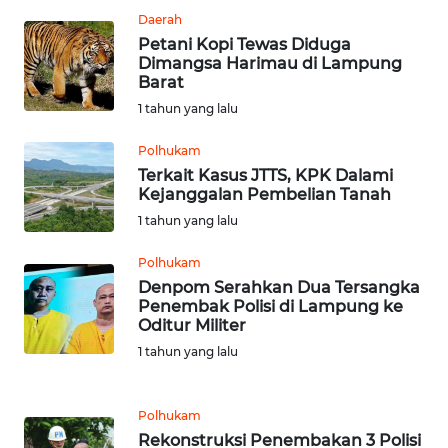
JATENG
Daerah
Petani Kopi Tewas Diduga
Dimangsa Harimau di Lampung
WN
Barat
NUSANTARA
1 tahun yang lalu
WN
Polhukam
JOGJA
Terkait Kasus JTTS, KPK Dalami
Kejanggalan Pembelian Tanah
WN
1 tahun yang lalu
JATIM
Polhukam
Denpom Serahkan Dua Tersangka
WN
Penembak Polisi di Lampung ke
BALI
Oditur Militer
1 tahun yang lalu
WN
KALBAR
Polhukam
WN
Rekonstruksi Penembakan 3 Polisi