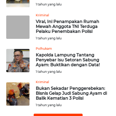
1 tahun yang lalu
WN
Kriminal
SUMEDANG
Viral, Ini Penampakan Rumah
Mewah Anggota TNI Terduga
WN
Pelaku Penembakan Polisi
CIANJUR
1 tahun yang lalu
Polhukam
WN
KEPULAUAN
Kapolda Lampung Tantang
Penyebar Isu Setoran Sabung
SERIBU
Ayam: Buktikan dengan Data!
1 tahun yang lalu
WN
TANGERANG
Kriminal
Bukan Sekadar Penggerebekan:
WN
Bisnis Gelap Judi Sabung Ayam di
Balik Kematian 3 Polisi
BINJAI
1 tahun yang lalu
WN