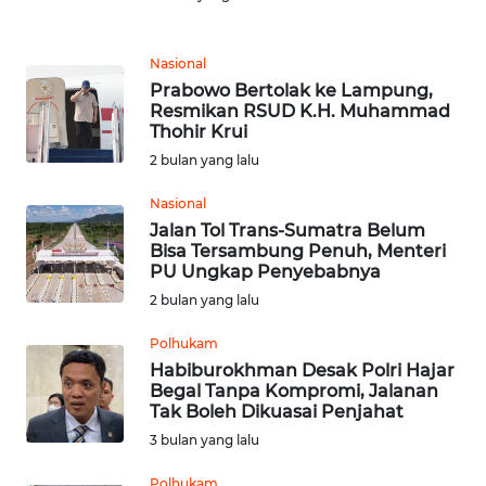
REDAKSI
Nasional
Prabowo Bertolak ke Lampung,
KARIR
Resmikan RSUD K.H. Muhammad
Thohir Krui
DISCLAIMER
2 bulan yang lalu
Nasional
Wahana
News
Jalan Tol Trans-Sumatra Belum
Regional
Bisa Tersambung Penuh, Menteri
PU Ungkap Penyebabnya
2 bulan yang lalu
WN
SUMUT
Polhukam
Habiburokhman Desak Polri Hajar
WN
Begal Tanpa Kompromi, Jalanan
JAKARTA
Tak Boleh Dikuasai Penjahat
3 bulan yang lalu
WN
Polhukam