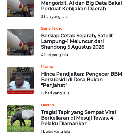
Mengorbit, AI dan Big Data Bakal
Perkuat Kebijakan Daerah
Informasi
3 hari yang lalu
INDEKS
Sains-Tekno
BERITA
Bersiap Cetak Sejarah, Satelit
Lampung-1 Meluncur dari
Shandong 5 Agustus 2026
KONTAK
4 hari yang lalu
KAMI
Utama
INFO
Hinca Pandjaitan: Pengecer BBM
IKLAN
Bersubsidi di Desa Bukan
"Penjahat"
TENTANG
12 hari yang lalu
KAMI
Daerah
Tragis! Tapir yang Sempat Viral
PEDOMAN
Berkeliaran di Mesuji Tewas, 4
MEDIA
Pelaku Diamankan
SIBER
1 bulan yang lalu