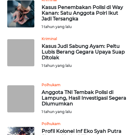
Kasus Penembakan Polisi di Way
WN
Kanan: Satu Anggota Polri Ikut
TAPANULI
Jadi Tersangka
TENGAH
1 tahun yang lalu
Kriminal
WN DELI
Kasus Judi Sabung Ayam: Peltu
SERDANG
Lubis Berang Gegara Upaya Suap
Ditolak
WN
1 tahun yang lalu
TEBING
TINGGI
Polhukam
WN
Anggota TNI Tembak Polisi di
PAKPAK
Lampung, Hasil Investigasi Segera
Diumumkan
1 tahun yang lalu
WN
KARAWANG
Polhukam
Profil Kolonel Inf Eko Syah Putra