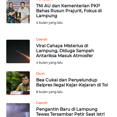
JABAR
TNI AU dan Kementerian PKP
Bahas Rusun Prajurit, Fokus di
WN
Lampung
BANTEN
4 bulan yang lalu
WN
Daerah
NTT
Viral Cahaya Misterius di
Lampung, Diduga Sampah
WN
Antariksa Masuk Atmosfer
KEPRI
4 bulan yang lalu
WN
Ekuin
PAPUA
Bea Cukai dan Penyelundup
Balpres Ilegal Kejar-Kejaran di Tol
8 bulan yang lalu
WN
PAPUA
Daerah
BARAT
Pengantin Baru di Lampung
Tewas Tersambar Petir Saat Istri