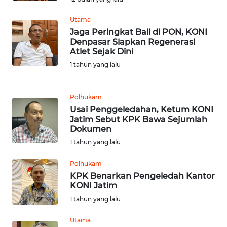
Utama
WN
SUMEDANG
Jaga Peringkat Bali di PON, KONI
Denpasar Siapkan Regenerasi
Atlet Sejak Dini
WN
1 tahun yang lalu
CIANJUR
WN
Polhukam
KEPULAUAN
Usai Penggeledahan, Ketum KONI
SERIBU
Jatim Sebut KPK Bawa Sejumlah
Dokumen
1 tahun yang lalu
WN
TANGERANG
Polhukam
KPK Benarkan Pengeledah Kantor
WN
KONI Jatim
BINJAI
1 tahun yang lalu
WN
Utama