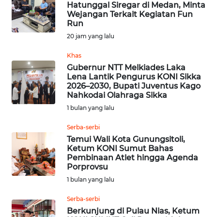
Hatunggal Siregar di Medan, Minta
Wejangan Terkait Kegiatan Fun
Informasi
Run
20 jam yang lalu
INDEKS
BERITA
Khas
Gubernur NTT Melkiades Laka
Lena Lantik Pengurus KONI Sikka
KONTAK
2026–2030, Bupati Juventus Kago
KAMI
Nahkodai Olahraga Sikka
1 bulan yang lalu
INFO
IKLAN
Serba-serbi
Temui Wali Kota Gunungsitoli,
Ketum KONI Sumut Bahas
TENTANG
Pembinaan Atlet hingga Agenda
KAMI
Porprovsu
1 bulan yang lalu
PEDOMAN
MEDIA
Serba-serbi
SIBER
Berkunjung di Pulau Nias, Ketum