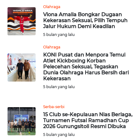
WN
RIAU
Olahraga
Viona Amalia Bongkar Dugaan
Kekerasan Seksual, Pilih Tempuh
WN
Jalur Hukum Demi Keadilan
SERAMBI
5 bulan yang lalu
WN
Olahraga
JAMBI
KONI Pusat dan Menpora Temui
Atlet Kickboxing Korban
Pelecehan Seksual, Tegaskan
WN
Dunia Olahraga Harus Bersih dari
SULTRA
Kekerasan
5 bulan yang lalu
WN
NTB
Serba-serbi
15 Club se-Kepulauan Nias Berlaga,
WN
Turnamen Futsal Ramadhan Cup
SULTENG
2026 Gunungsitoli Resmi Dibuka
5 bulan yang lalu
WN