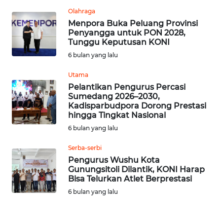
SULBAR
Olahraga
Menpora Buka Peluang Provinsi
Penyangga untuk PON 2028,
WN
Tunggu Keputusan KONI
BABEL
6 bulan yang lalu
WN
Utama
SUMBAR
Pelantikan Pengurus Percasi
Sumedang 2026–2030,
Kadisparbudpora Dorong Prestasi
WN
hingga Tingkat Nasional
SUMSEL
6 bulan yang lalu
WN
Serba-serbi
BENGKULU
Pengurus Wushu Kota
Gunungsitoli Dilantik, KONI Harap
Bisa Telurkan Atlet Berprestasi
WN
LAMPUNG
6 bulan yang lalu
WN