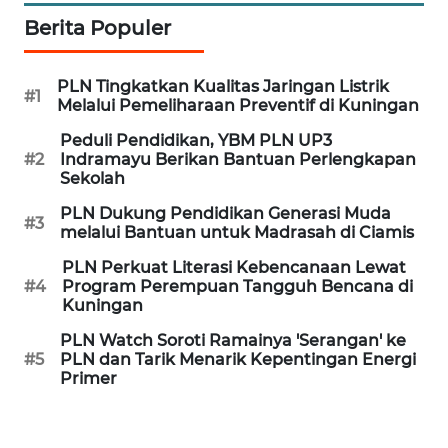
PURWAKARTA
Berita Populer
WN
PRIANGAN
PLN Tingkatkan Kualitas Jaringan Listrik
#1
TIMUR
Melalui Pemeliharaan Preventif di Kuningan
Peduli Pendidikan, YBM PLN UP3
WN
#2
Indramayu Berikan Bantuan Perlengkapan
SEMARANG
Sekolah
PLN Dukung Pendidikan Generasi Muda
#3
WN
melalui Bantuan untuk Madrasah di Ciamis
SOLO
PLN Perkuat Literasi Kebencanaan Lewat
#4
Program Perempuan Tangguh Bencana di
WN
Kuningan
BOROBUDUR
PLN Watch Soroti Ramainya 'Serangan' ke
#5
PLN dan Tarik Menarik Kepentingan Energi
WN
Primer
MADURA
WN