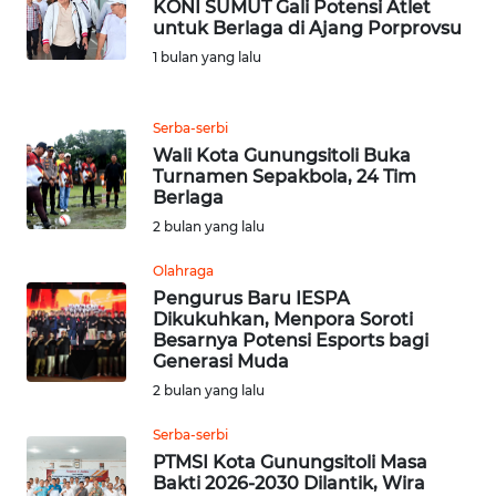
KONI SUMUT Gali Potensi Atlet
untuk Berlaga di Ajang Porprovsu
REDAKSI
1 bulan yang lalu
KARIR
Serba-serbi
Wali Kota Gunungsitoli Buka
DISCLAIMER
Turnamen Sepakbola, 24 Tim
Berlaga
Wahana
2 bulan yang lalu
News
Regional
Olahraga
Pengurus Baru IESPA
WN
Dikukuhkan, Menpora Soroti
SUMUT
Besarnya Potensi Esports bagi
Generasi Muda
2 bulan yang lalu
WN
JAKARTA
Serba-serbi
PTMSI Kota Gunungsitoli Masa
WN
Bakti 2026-2030 Dilantik, Wira