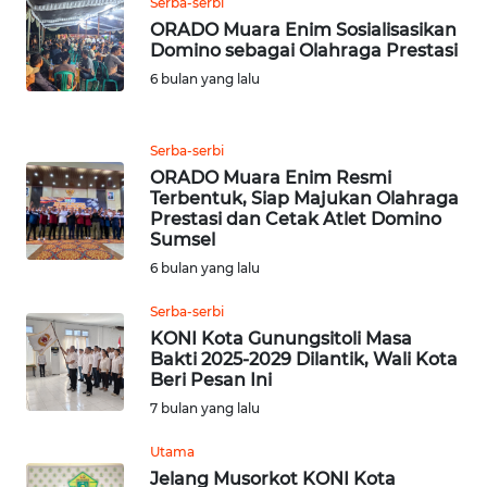
Serba-serbi
KALTENG
ORADO Muara Enim Sosialisasikan
Domino sebagai Olahraga Prestasi
WN
6 bulan yang lalu
KALTARA
WN
Serba-serbi
KALSEL
ORADO Muara Enim Resmi
Terbentuk, Siap Majukan Olahraga
Prestasi dan Cetak Atlet Domino
WN
Sumsel
KALTIM
6 bulan yang lalu
WN
Serba-serbi
SULSEL
KONI Kota Gunungsitoli Masa
Bakti 2025-2029 Dilantik, Wali Kota
Beri Pesan Ini
WN
7 bulan yang lalu
GORONTALO
Utama
WN
Jelang Musorkot KONI Kota