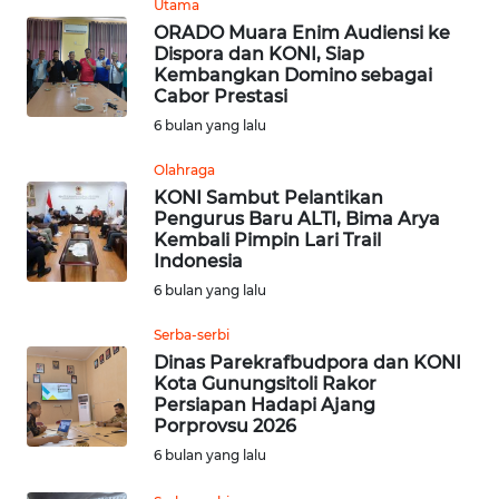
Utama
JATENG
ORADO Muara Enim Audiensi ke
Dispora dan KONI, Siap
WN
Kembangkan Domino sebagai
Cabor Prestasi
NUSANTARA
6 bulan yang lalu
WN
Olahraga
JOGJA
KONI Sambut Pelantikan
Pengurus Baru ALTI, Bima Arya
WN
Kembali Pimpin Lari Trail
Indonesia
JATIM
6 bulan yang lalu
WN
Serba-serbi
BALI
Dinas Parekrafbudpora dan KONI
Kota Gunungsitoli Rakor
WN
Persiapan Hadapi Ajang
Porprovsu 2026
KALBAR
6 bulan yang lalu
WN