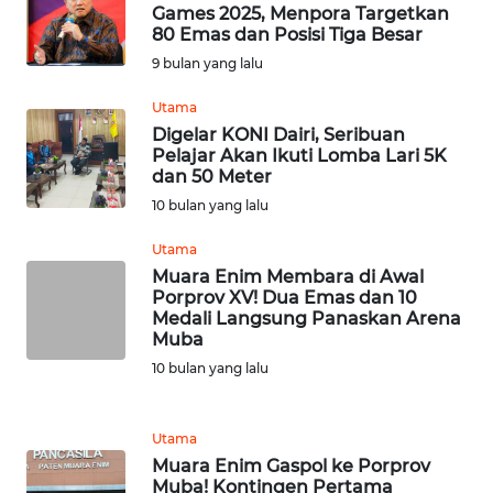
WN
Games 2025, Menpora Targetkan
LANGKAT
80 Emas dan Posisi Tiga Besar
9 bulan yang lalu
WN
TAPANULI
Utama
SELATAN
Digelar KONI Dairi, Seribuan
Pelajar Akan Ikuti Lomba Lari 5K
dan 50 Meter
WN
10 bulan yang lalu
TANJUNG
LESUNG
Utama
Muara Enim Membara di Awal
WN
Porprov XV! Dua Emas dan 10
KARO
Medali Langsung Panaskan Arena
Muba
10 bulan yang lalu
WN
SIMALUNGUN
Utama
WN
Muara Enim Gaspol ke Porprov
LABUHANBATU
Muba! Kontingen Pertama