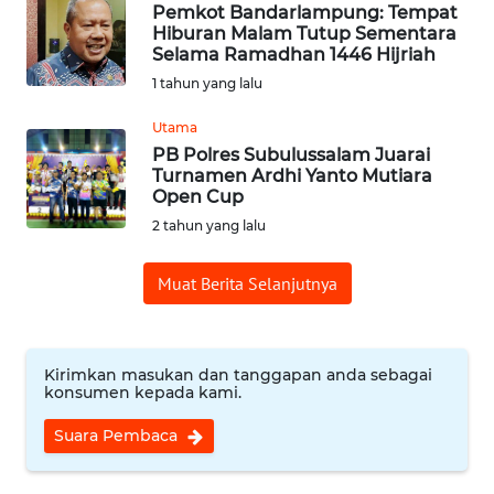
CIREBON
Pemkot Bandarlampung: Tempat
Hiburan Malam Tutup Sementara
Selama Ramadhan 1446 Hijriah
WN
1 tahun yang lalu
INDRAMAYU
Utama
WN
PB Polres Subulussalam Juarai
KUNINGAN
Turnamen Ardhi Yanto Mutiara
Open Cup
2 tahun yang lalu
WN
MAJALENGKA
Muat Berita Selanjutnya
WN
SUBANG
Kirimkan masukan dan tanggapan anda sebagai
WN
konsumen kepada kami.
SUKABUMI
Suara Pembaca
WN