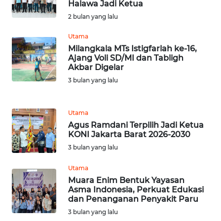
JABAR
Halawa Jadi Ketua
2 bulan yang lalu
WN
Utama
BANTEN
Milangkala MTs Istigfarlah ke-16,
Ajang Voli SD/MI dan Tabligh
WN
Akbar Digelar
NTT
3 bulan yang lalu
WN
KEPRI
Utama
Agus Ramdani Terpilih Jadi Ketua
KONI Jakarta Barat 2026-2030
WN
3 bulan yang lalu
PAPUA
Utama
WN
Muara Enim Bentuk Yayasan
PAPUA
Asma Indonesia, Perkuat Edukasi
BARAT
dan Penanganan Penyakit Paru
3 bulan yang lalu