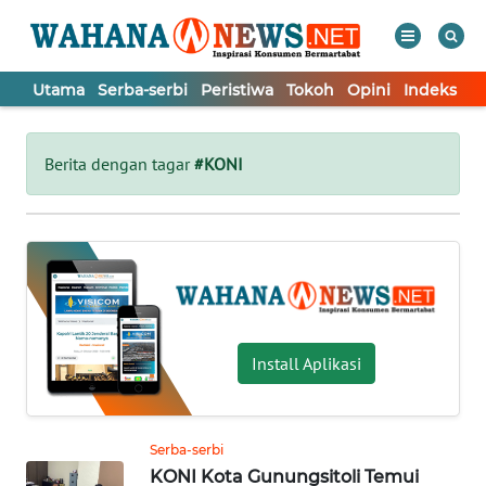
Utama
Serba-serbi
Peristiwa
Tokoh
Opini
Indeks
WAHANA
Tutup
TV
Berita dengan tagar
#KONI
UTAMA
SERBA-
SERBI
PERISTIWA
Install Aplikasi
TOKOH
Serba-serbi
KONI Kota Gunungsitoli Temui
OPINI