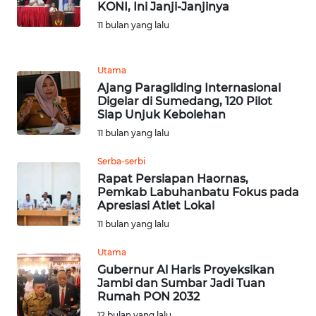
WN
KONI, Ini Janji-Janjinya
BEKASI
11 bulan yang lalu
WN
BOGOR
Utama
Ajang Paragliding Internasional
Digelar di Sumedang, 120 Pilot
WN
Siap Unjuk Kebolehan
DEPOK
11 bulan yang lalu
WN
Serba-serbi
TAPANULI
Rapat Persiapan Haornas,
UTARA
Pemkab Labuhanbatu Fokus pada
Apresiasi Atlet Lokal
11 bulan yang lalu
WN
SAMOSIR
Utama
Gubernur Al Haris Proyeksikan
WN
Jambi dan Sumbar Jadi Tuan
PADANG
Rumah PON 2032
LAWAS
12 bulan yang lalu