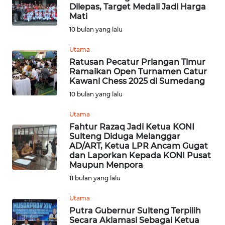
Dilepas, Target Medali Jadi Harga
Mati
WN
10 bulan yang lalu
TAPANULI
TENGAH
Utama
Ratusan Pecatur Priangan Timur
WN DELI
Ramaikan Open Turnamen Catur
SERDANG
Kawani Chess 2025 di Sumedang
10 bulan yang lalu
WN
Utama
TEBING
TINGGI
Fahtur Razaq Jadi Ketua KONI
Sulteng Diduga Melanggar
AD/ART, Ketua LPR Ancam Gugat
WN
dan Laporkan Kepada KONI Pusat
PAKPAK
Maupun Menpora
11 bulan yang lalu
WN
Utama
KARAWANG
Putra Gubernur Sulteng Terpilih
Secara Aklamasi Sebagai Ketua