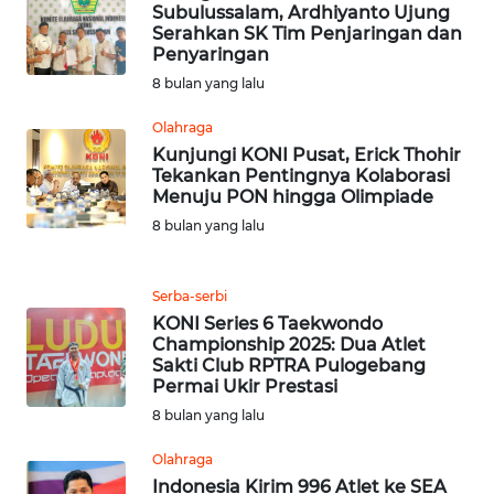
SULUT
Subulussalam, Ardhiyanto Ujung
Serahkan SK Tim Penjaringan dan
Penyaringan
WN
8 bulan yang lalu
MALUKU
Olahraga
WN
Kunjungi KONI Pusat, Erick Thohir
MALUT
Tekankan Pentingnya Kolaborasi
Menuju PON hingga Olimpiade
8 bulan yang lalu
WN
DAIRI
Serba-serbi
WN
KONI Series 6 Taekwondo
DANAU
Championship 2025: Dua Atlet
TOBA
Sakti Club RPTRA Pulogebang
Permai Ukir Prestasi
WN
8 bulan yang lalu
NIAS
Olahraga
Indonesia Kirim 996 Atlet ke SEA