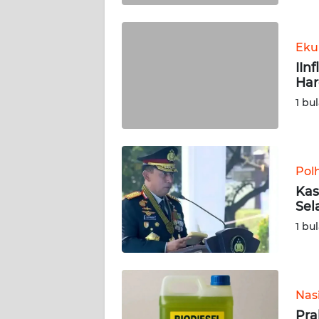
WN
BABEL
Eku
IIn
WN
Har
SUMBAR
1 bu
WN
SUMSEL
Pol
WN
BENGKULU
Kas
Sel
WN
1 bu
LAMPUNG
WN
JATENG
Nas
Pra