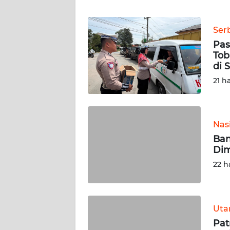
WN
BANTEN
Ser
WN
Pas
NTT
Tob
di 
WN
21 h
KEPRI
WN
Nas
PAPUA
Ban
Dim
WN
22 h
PAPUA
BARAT
WN
Ut
RIAU
Pat