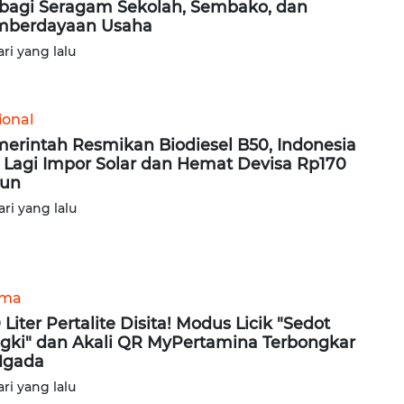
bagi Seragam Sekolah, Sembako, dan
mberdayaan Usaha
ari yang lalu
ional
erintah Resmikan Biodiesel B50, Indonesia
 Lagi Impor Solar dan Hemat Devisa Rp170
iun
ari yang lalu
ama
 Liter Pertalite Disita! Modus Licik "Sedot
gki" dan Akali QR MyPertamina Terbongkar
Ngada
ari yang lalu