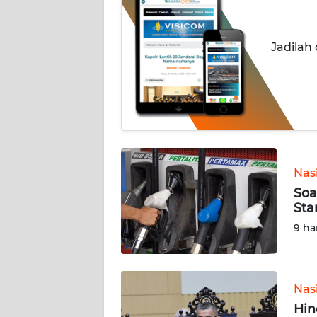
INDEKS
BERITA
Jadilah
KONTAK
KAMI
INFO
IKLAN
Nas
TENTANG
Soa
KAMI
Sta
9 ha
PEDOMAN
MEDIA
SIBER
Nas
REDAKSI
Hin