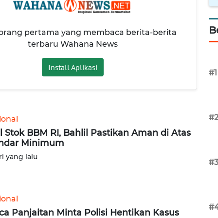
B
 orang pertama yang membaca berita-berita
terbaru Wahana News
Install Aplikasi
#1
#
ional
l Stok BBM RI, Bahlil Pastikan Aman di Atas
ndar Minimum
ri yang lalu
#
ional
#
ca Panjaitan Minta Polisi Hentikan Kasus