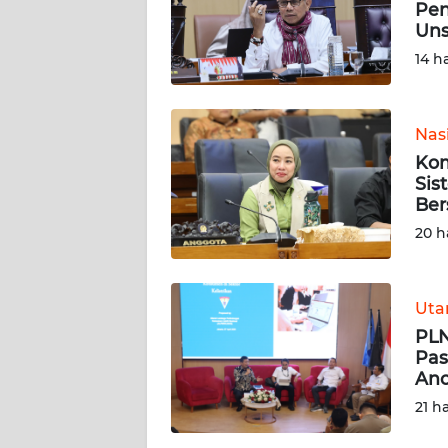
Pen
Uns
KARIR
14 h
DISCLAIMER
Nas
Wahana
Kom
News
Regional
Sis
Ber
20 h
WN
SUMUT
Ut
WN
JAKARTA
PLN
Pas
Anc
WN
JABAR
21 h