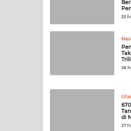
Ber
WN
Pe
SERAMBI
25 h
WN
JAMBI
Nas
Pem
WN
Tak
SULTRA
Tril
26 h
WN
NTB
WN
Ut
SULTENG
670
Tan
WN
di 
SULBAR
27 h