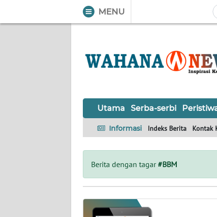
MENU
WAHANA
Tutup
TV
UTAMA
SERBA-
Utama
Serba-serbi
Peristiw
SERBI
Informasi
Indeks Berita
Kontak 
PERISTIWA
TOKOH
Berita dengan tagar
#BBM
OPINI
Informasi