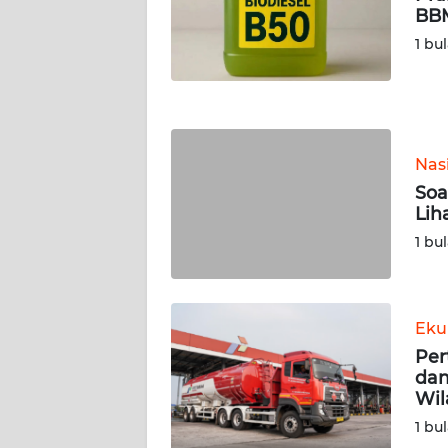
BBM
WN
NUSANTARA
1 bu
WN
JOGJA
Nas
WN
JATIM
Soa
Lih
WN
1 bu
BALI
WN
Eku
KALBAR
Per
dan
WN
Wil
KALTENG
1 bu