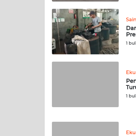
WN
KALTARA
Sai
WN
Dar
KALSEL
Pre
1 bu
WN
KALTIM
WN
Eku
SULSEL
Pen
Tur
WN
1 bu
GORONTALO
WN
SULUT
Eku