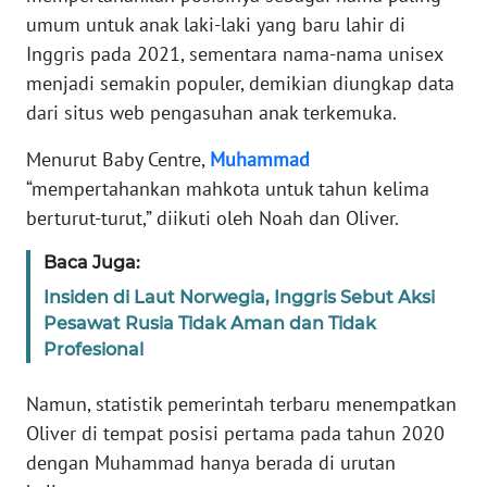
umum untuk anak laki-laki yang baru lahir di
REDAKSI
Inggris pada 2021, sementara nama-nama unisex
menjadi semakin populer, demikian diungkap data
KARIR
dari situs web pengasuhan anak terkemuka.
DISCLAIMER
Menurut Baby Centre,
Muhammad
“mempertahankan mahkota untuk tahun kelima
Wahana
berturut-turut,” diikuti oleh Noah dan Oliver.
News
Regional
Baca Juga:
Insiden di Laut Norwegia, Inggris Sebut Aksi
WN
Pesawat Rusia Tidak Aman dan Tidak
SUMUT
Profesional
WN
Namun, statistik pemerintah terbaru menempatkan
JAKARTA
Oliver di tempat posisi pertama pada tahun 2020
dengan Muhammad hanya berada di urutan
WN