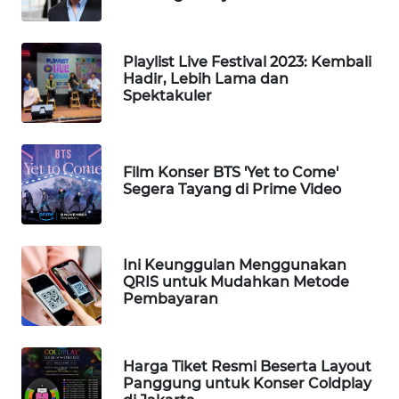
SULUT
WN
Playlist Live Festival 2023: Kembali
MALUKU
Hadir, Lebih Lama dan
Spektakuler
WN
MALUT
Film Konser BTS 'Yet to Come'
WN
Segera Tayang di Prime Video
DAIRI
WN
Ini Keunggulan Menggunakan
DANAU
QRIS untuk Mudahkan Metode
TOBA
Pembayaran
WN
NIAS
Harga Tiket Resmi Beserta Layout
Panggung untuk Konser Coldplay