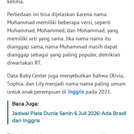
kelima.
JABAR
Perbedaan ini bisa dijelaskan karena nama
WN
Muhammad memiliki beberapa versi, seperti
BANTEN
Muhammad, Mohammed, dan Mohammad, yang
memiliki arti yang sama. Jika nama-nama itu
WN
NTT
dianggap sama, nama Muhammad masih dapat
dianggap sebagai yang paling populer, demikian
WN
diwartakan RT.
KEPRI
Data Baby Center juga menyebutkan bahwa Olivia,
Sophia, dan Lily menjadi nama-nama paling umum
WN
PAPUA
untuk anak perempuan di
Inggris
pada 2021.
Baca Juga:
WN
PAPUA
Jadwal Piala Dunia Senin 6 Juli 2026: Ada Brasil
BARAT
dan Inggris