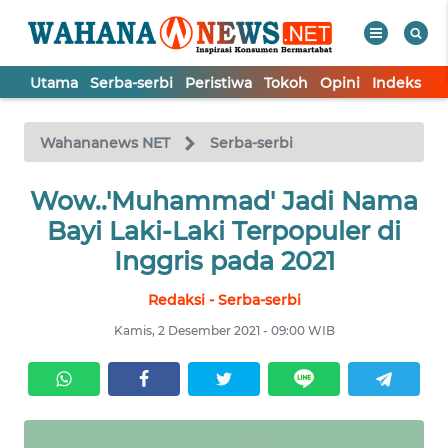
Utama
Serba-serbi
Peristiwa
Tokoh
Opini
Indeks
WAHANA
Tutup
TV
Wahananews NET
Serba-serbi
UTAMA
Wow..'Muhammad' Jadi Nama
Bayi Laki-Laki Terpopuler di
SERBA-
Inggris pada 2021
SERBI
Redaksi - Serba-serbi
PERISTIWA
Kamis, 2 Desember 2021 - 09:00 WIB
TOKOH
OPINI