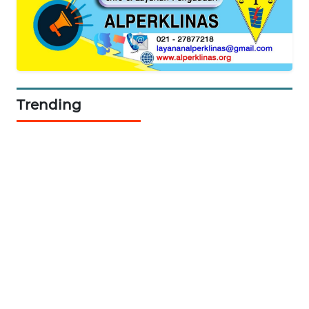
WN
TAPANULI
TENGAH
WN DELI
Trending
SERDANG
WN
TEBING
TINGGI
WN
PAKPAK
WN
KARAWANG