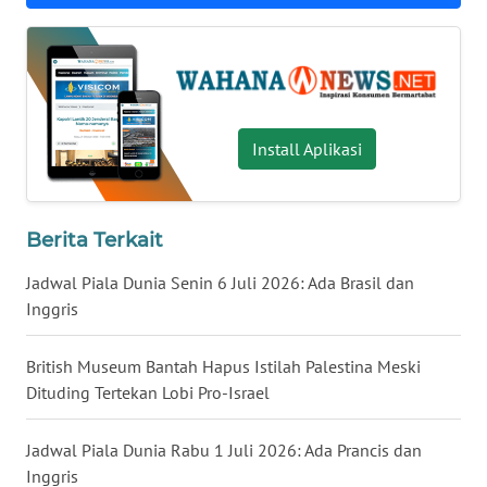
SULBAR
WN
BABEL
Install Aplikasi
WN
SUMBAR
Berita Terkait
WN
SUMSEL
Jadwal Piala Dunia Senin 6 Juli 2026: Ada Brasil dan
Inggris
WN
BENGKULU
British Museum Bantah Hapus Istilah Palestina Meski
Dituding Tertekan Lobi Pro-Israel
WN
LAMPUNG
Jadwal Piala Dunia Rabu 1 Juli 2026: Ada Prancis dan
Inggris
WN