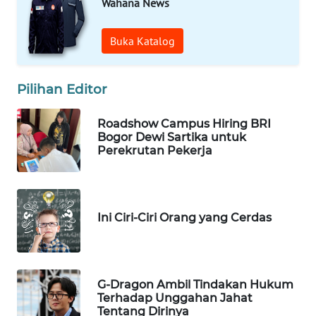
Wahana News
KALTENG
Buka Katalog
WN
KALTARA
Pilihan Editor
WN
KALSEL
Roadshow Campus Hiring BRI
Bogor Dewi Sartika untuk
WN
Perekrutan Pekerja
KALTIM
WN
SULSEL
Ini Ciri-Ciri Orang yang Cerdas
WN
GORONTALO
G-Dragon Ambil Tindakan Hukum
Terhadap Unggahan Jahat
WN
Tentang Dirinya