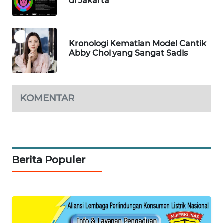
di Jakarta
WN
LANGKAT
WN
Kronologi Kematian Model Cantik
TAPANULI
Abby Choi yang Sangat Sadis
SELATAN
WN
TANJUNG
KOMENTAR
LESUNG
WN
KARO
Berita Populer
WN
SIMALUNGUN
WN
LABUHANBATU