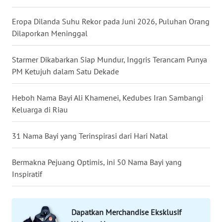
JATENG
Eropa Dilanda Suhu Rekor pada Juni 2026, Puluhan Orang
Dilaporkan Meninggal
WN
NUSANTARA
Starmer Dikabarkan Siap Mundur, Inggris Terancam Punya
WN
PM Ketujuh dalam Satu Dekade
JOGJA
Heboh Nama Bayi Ali Khamenei, Kedubes Iran Sambangi
WN
Keluarga di Riau
JATIM
31 Nama Bayi yang Terinspirasi dari Hari Natal
WN
BALI
Bermakna Pejuang Optimis, ini 50 Nama Bayi yang
Inspiratif
WN
KALBAR
Dapatkan Merchandise Eksklusif
WN