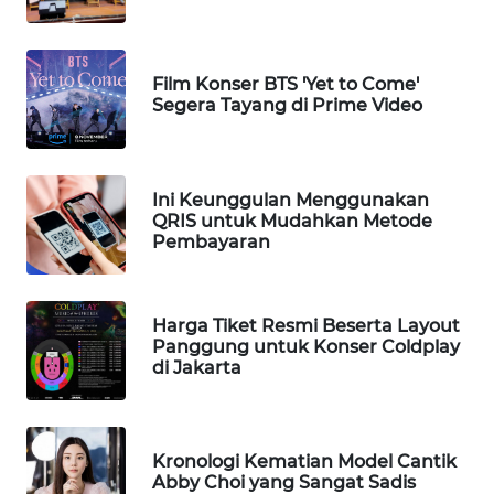
WN
LANGKAT
WN
Film Konser BTS 'Yet to Come'
Segera Tayang di Prime Video
TAPANULI
SELATAN
WN
Ini Keunggulan Menggunakan
TANJUNG
QRIS untuk Mudahkan Metode
LESUNG
Pembayaran
WN
KARO
Harga Tiket Resmi Beserta Layout
Panggung untuk Konser Coldplay
di Jakarta
WN
SIMALUNGUN
WN
Kronologi Kematian Model Cantik
LABUHANBATU
Abby Choi yang Sangat Sadis