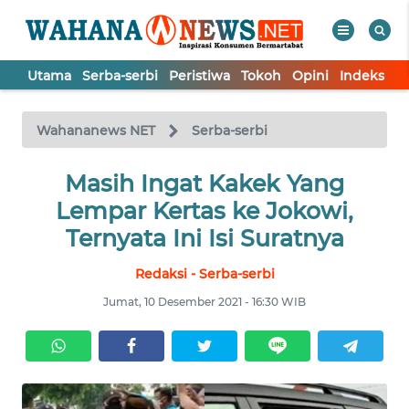
Utama
Serba-serbi
Peristiwa
Tokoh
Opini
Indeks
WAHANA
Tutup
TV
Wahananews NET
Serba-serbi
UTAMA
Masih Ingat Kakek Yang
Lempar Kertas ke Jokowi,
SERBA-
Ternyata Ini Isi Suratnya
SERBI
Redaksi - Serba-serbi
PERISTIWA
Jumat, 10 Desember 2021 - 16:30 WIB
TOKOH
OPINI