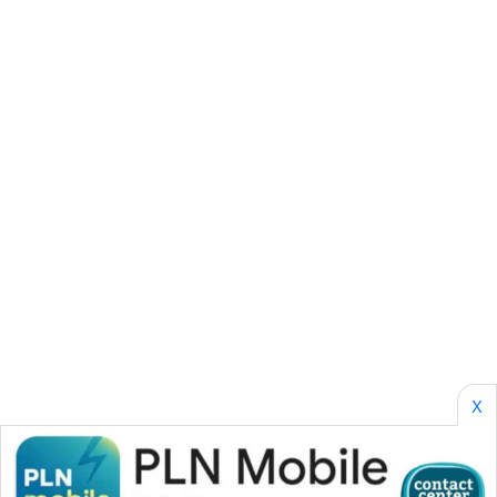
SURABAYA
WN
NATUNA
WN
BINTAN
WN
MANDALIKA
WN
LIKUPANG
X
WN
LABUANBAJO
WN