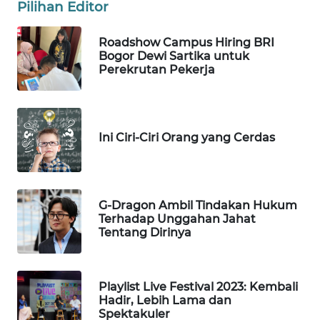
SULUT
Pilihan Editor
Roadshow Campus Hiring BRI
WN
Bogor Dewi Sartika untuk
MALUKU
Perekrutan Pekerja
WN
MALUT
Ini Ciri-Ciri Orang yang Cerdas
WN
DAIRI
WN
G-Dragon Ambil Tindakan Hukum
DANAU
Terhadap Unggahan Jahat
TOBA
Tentang Dirinya
WN
NIAS
Playlist Live Festival 2023: Kembali
Hadir, Lebih Lama dan
Spektakuler