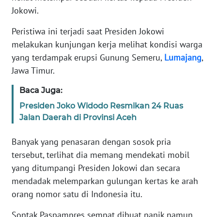
Jokowi.
REDAKSI
Peristiwa ini terjadi saat Presiden Jokowi
KARIR
melakukan kunjungan kerja melihat kondisi warga
yang terdampak erupsi Gunung Semeru,
Lumajang
,
DISCLAIMER
Jawa Timur.
Baca Juga:
Wahana
News
Presiden Joko Widodo Resmikan 24 Ruas
Regional
Jalan Daerah di Provinsi Aceh
WN
Banyak yang penasaran dengan sosok pria
SUMUT
tersebut, terlihat dia memang mendekati mobil
yang ditumpangi Presiden Jokowi dan secara
WN
mendadak melemparkan gulungan kertas ke arah
JAKARTA
orang nomor satu di Indonesia itu.
WN
Sontak Paspampres sempat dibuat panik namun