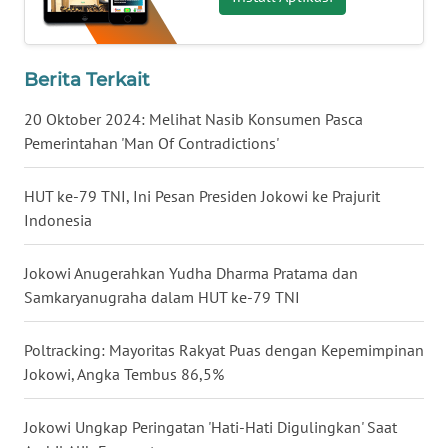
JATENG
WN
Berita Terkait
NUSANTARA
20 Oktober 2024: Melihat Nasib Konsumen Pasca
WN
Pemerintahan 'Man Of Contradictions'
JOGJA
HUT ke-79 TNI, Ini Pesan Presiden Jokowi ke Prajurit
WN
Indonesia
JATIM
Jokowi Anugerahkan Yudha Dharma Pratama dan
WN
Samkaryanugraha dalam HUT ke-79 TNI
BALI
Poltracking: Mayoritas Rakyat Puas dengan Kepemimpinan
WN
Jokowi, Angka Tembus 86,5%
KALBAR
Jokowi Ungkap Peringatan 'Hati-Hati Digulingkan' Saat
WN