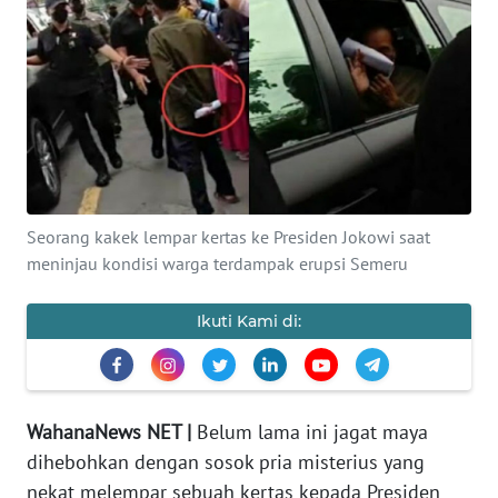
Informasi
INDEKS
BERITA
KONTAK
KAMI
Seorang kakek lempar kertas ke Presiden Jokowi saat
meninjau kondisi warga terdampak erupsi Semeru
INFO
IKLAN
Ikuti Kami di:
TENTANG
KAMI
WahanaNews NET |
Belum lama ini jagat maya
PEDOMAN
MEDIA
dihebohkan dengan sosok pria misterius yang
SIBER
nekat melempar sebuah kertas kepada Presiden