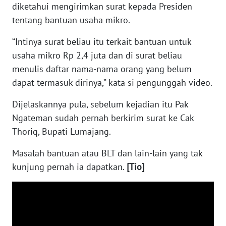
WN
diketahui mengirimkan surat kepada Presiden
RIAU
tentang bantuan usaha mikro.
WN
“Intinya surat beliau itu terkait bantuan untuk
SERAMBI
usaha mikro Rp 2,4 juta dan di surat beliau
menulis daftar nama-nama orang yang belum
WN
dapat termasuk dirinya,” kata si pengunggah video.
JAMBI
Dijelaskannya pula, sebelum kejadian itu Pak
WN
Ngateman sudah pernah berkirim surat ke Cak
SULTRA
Thoriq, Bupati Lumajang.
WN
Masalah bantuan atau BLT dan lain-lain yang tak
NTB
kunjung pernah ia dapatkan.
[Tio]
WN
SULTENG
WN