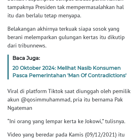
JABAR
tampaknya Presiden tak mempermasalahkan hal
itu dan berlalu tetap menyapa.
WN
BANTEN
Belakangan akhirnya terkuak siapa sosok yang
berani melemparkan gulungan kertas itu dikutip
WN
dari tribunnews.
NTT
Baca Juga:
WN
20 Oktober 2024: Melihat Nasib Konsumen
KEPRI
Pasca Pemerintahan 'Man Of Contradictions'
WN
Viral di platform Tiktok saat diunggah oleh pemilik
PAPUA
akun @qosimmuhammad, pria itu bernama Pak
Ngateman
WN
PAPUA
“Ini orang yang lempar kerta ke Jokowi,” tulisnya.
BARAT
Video yang beredar pada Kamis (09/12/2021) itu