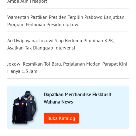
Ambil Alih Freeport
KALTENG
Wamentan Pastikan Presiden Terpilih Prabowo Lanjutkan
WN
Program Pertanian Presiden Jokowi
KALTARA
Ari Dwipayana: Jokowi Siap Bertemu Pimpinan KPK,
WN
Asalkan Tak Dianggap Intervensi
KALSEL
Jokowi Resmikan Tol Baru, Perjalanan Medan-Parapat Kini
WN
KALTIM
Hanya 1,5 Jam
WN
SULSEL
Dapatkan Merchandise Eksklusif
Wahana News
WN
GORONTALO
Buka Katalog
WN