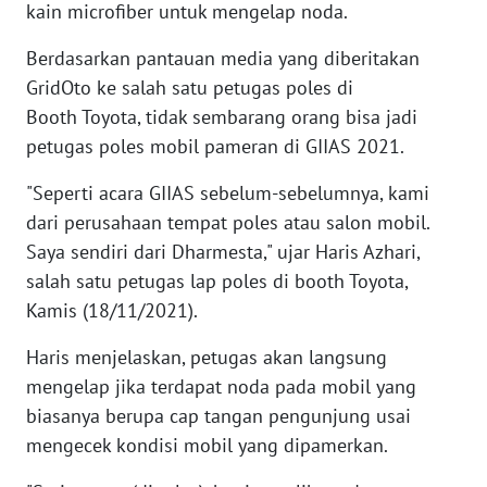
WN
kain microfiber untuk mengelap noda.
RIAU
Berdasarkan pantauan media yang diberitakan
WN
GridOto ke salah satu petugas poles di
SERAMBI
Booth Toyota, tidak sembarang orang bisa jadi
petugas poles mobil pameran di GIIAS 2021.
WN
JAMBI
"Seperti acara GIIAS sebelum-sebelumnya, kami
dari perusahaan tempat poles atau salon mobil.
WN
Saya sendiri dari Dharmesta," ujar Haris Azhari,
SULTRA
salah satu petugas lap poles di booth Toyota,
Kamis (18/11/2021).
WN
NTB
Haris menjelaskan, petugas akan langsung
mengelap jika terdapat noda pada mobil yang
WN
biasanya berupa cap tangan pengunjung usai
SULTENG
mengecek kondisi mobil yang dipamerkan.
WN