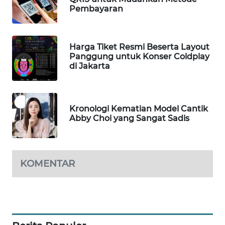
WN
Pembayaran
BEKASI
WN
Harga Tiket Resmi Beserta Layout
BOGOR
Panggung untuk Konser Coldplay
di Jakarta
WN
DEPOK
Kronologi Kematian Model Cantik
WN
Abby Choi yang Sangat Sadis
TAPANULI
UTARA
WN
KOMENTAR
SAMOSIR
WN
PADANG
LAWAS