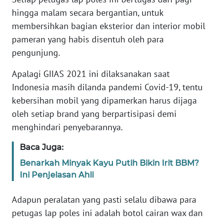
JABAR
hingga malam secara bergantian, untuk
membersihkan bagian eksterior dan interior mobil
WN
pameran yang habis disentuh oleh para
BANTEN
pengunjung.
WN
Apalagi GIIAS 2021 ini dilaksanakan saat
NTT
Indonesia masih dilanda pandemi Covid-19, tentu
kebersihan mobil yang dipamerkan harus dijaga
WN
KEPRI
oleh setiap brand yang berpartisipasi demi
menghindari penyebarannya.
WN
Baca Juga:
PAPUA
Benarkah Minyak Kayu Putih Bikin Irit BBM?
Ini Penjelasan Ahli
WN
PAPUA
BARAT
Adapun peralatan yang pasti selalu dibawa para
petugas lap poles ini adalah botol cairan wax dan