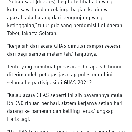
"Setiap saat (dipoles), begitu terlihat ada yang
SULBAR
kotor saya lap dan cek juga bagian kabinnya
apakah ada barang dari pengunjung yang
WN
ketinggalan," tutur pria yang berdomisili di daerah
BABEL
Tebet, Jakarta Selatan.
WN
"Kerja sih dari acara GIIAS dimulai sampai selesai,
SUMBAR
dari pagi sampai malam lah," lanjutnya.
WN
Tentu yang membuat penasaran, berapa sih honor
SUMSEL
diterima oleh petugas jasa lap poles mobil ini
selama berpartisipasi di GIIAS 2021?
WN
BENGKULU
"Kalau acara GIIAS seperti ini sih bayarannya mulai
Rp 350 ribuan per hari, sistem kerjanya setiap hari
WN
datang ke pameran dan keliling terus," ungkap
LAMPUNG
Haris lagi.
WN
"Di GIIAS hari ini dari perusahaan ada sembilan tim