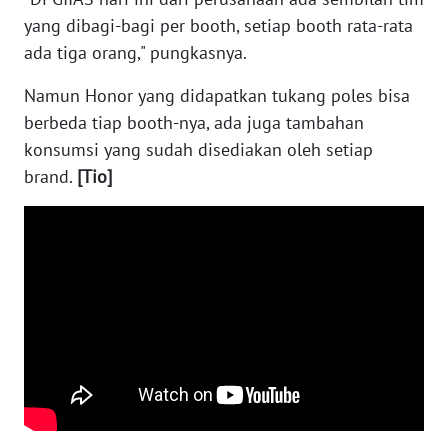
JATENG
yang dibagi-bagi per booth, setiap booth rata-rata
ada tiga orang," pungkasnya.
WN
NUSANTARA
Namun Honor yang didapatkan tukang poles bisa
berbeda tiap booth-nya, ada juga tambahan
WN
konsumsi yang sudah disediakan oleh setiap
JOGJA
brand.
[Tio]
WN
JATIM
WN
BALI
WN
KALBAR
WN