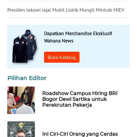
WN
LANGKAT
Presiden Jokowi Jajal Mobil Listrik Mungil Minicab MiEV
WN
TAPANULI
Dapatkan Merchandise Eksklusif
SELATAN
Wahana News
WN
Buka Katalog
TANJUNG
LESUNG
Pilihan Editor
WN
KARO
Roadshow Campus Hiring BRI
Bogor Dewi Sartika untuk
WN
Perekrutan Pekerja
SIMALUNGUN
WN
LABUHANBATU
Ini Ciri-Ciri Orang yang Cerdas