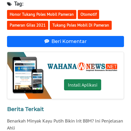
Tag:
KALTENG
Honor Tukang Poles Mobil Pameran
Otomotif
WN
KALTARA
Pameran Giias 2021
Tukang Poles Mobil Di Pameran
WN
Beri Komentar
KALSEL
WN
KALTIM
WN
Install Aplikasi
SULSEL
WN
Berita Terkait
GORONTALO
Benarkah Minyak Kayu Putih Bikin Irit BBM? Ini Penjelasan
WN
Ahli