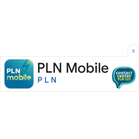
KONSUMEN
WAHANA
LISTRIK
WAHANA
X
TRAVEL
WAHANA
TV
WAHANANEWS
ID
WAHANANEWS
CO ID
WAHANANEWS