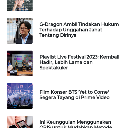
WN
TAPANULI
TENGAH
G-Dragon Ambil Tindakan Hukum
Terhadap Unggahan Jahat
Tentang Dirinya
WN DELI
SERDANG
Playlist Live Festival 2023: Kembali
WN
Hadir, Lebih Lama dan
TEBING
Spektakuler
TINGGI
WN
Film Konser BTS 'Yet to Come'
PAKPAK
Segera Tayang di Prime Video
WN
KARAWANG
Ini Keunggulan Menggunakan
QRIS untuk Mudahkan Metode