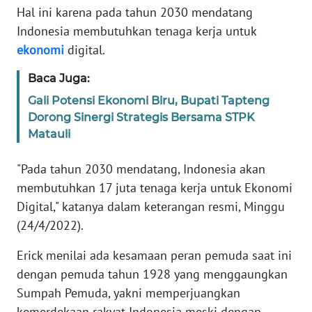
Hal ini karena pada tahun 2030 mendatang
REDAKSI
Indonesia membutuhkan tenaga kerja untuk
ekonomi
digital.
KARIR
Baca Juga:
DISCLAIMER
Gali Potensi Ekonomi Biru, Bupati Tapteng
Dorong Sinergi Strategis Bersama STPK
Matauli
Wahana
News
Regional
"Pada tahun 2030 mendatang, Indonesia akan
membutuhkan 17 juta tenaga kerja untuk Ekonomi
WN
Digital," katanya dalam keterangan resmi, Minggu
SUMUT
(24/4/2022).
WN
Erick menilai ada kesamaan peran pemuda saat ini
JAKARTA
dengan pemuda tahun 1928 yang menggaungkan
Sumpah Pemuda, yakni memperjuangkan
WN
kemerdekaan rakyat Indonesia meski dengan