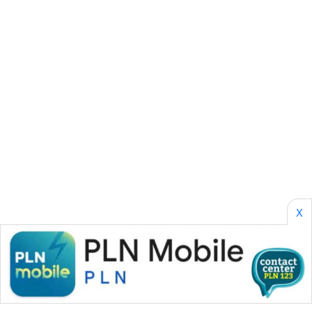
KONSUMEN
WAHANA
LISTRIK
WAHANA
TRAVEL
WAHANA
TV
WAHANANEWS
X
ID
WAHANANEWS
CO ID
WAHANANEWS