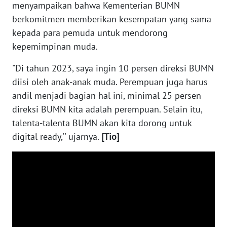
menyampaikan bahwa Kementerian BUMN
JATENG
berkomitmen memberikan kesempatan yang sama
kepada para pemuda untuk mendorong
WN
NUSANTARA
kepemimpinan muda.
"Di tahun 2023, saya ingin 10 persen direksi BUMN
WN
diisi oleh anak-anak muda. Perempuan juga harus
JOGJA
andil menjadi bagian hal ini, minimal 25 persen
direksi BUMN kita adalah perempuan. Selain itu,
WN
JATIM
talenta-talenta BUMN akan kita dorong untuk
digital ready,'' ujarnya.
[Tio]
WN
BALI
WN
KALBAR
WN