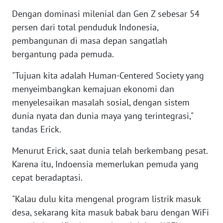
WN
RIAU
Dengan dominasi milenial dan Gen Z sebesar 54
persen dari total penduduk Indonesia,
WN
pembangunan di masa depan sangatlah
SERAMBI
bergantung pada pemuda.
"Tujuan kita adalah Human-Centered Society yang
WN
JAMBI
menyeimbangkan kemajuan ekonomi dan
menyelesaikan masalah sosial, dengan sistem
WN
dunia nyata dan dunia maya yang terintegrasi,"
SULTRA
tandas Erick.
WN
Menurut Erick, saat dunia telah berkembang pesat.
NTB
Karena itu, Indoensia memerlukan pemuda yang
cepat beradaptasi.
WN
SULTENG
"Kalau dulu kita mengenal program listrik masuk
desa, sekarang kita masuk babak baru dengan WiFi
WN