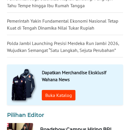
WN
Tahu Tempe hingga Ibu Rumah Tangga
LANGKAT
Pemerintah Yakin Fundamental Ekonomi Nasional Tetap
WN
Kuat di Tengah Dinamika Nilai Tukar Rupiah
TAPANULI
SELATAN
Polda Jambi Launching Presisi Merdeka Run Jambi 2026,
WN
Wujudkan Semangat “Satu Langkah, Sejuta Perubahan”
TANJUNG
LESUNG
Dapatkan Merchandise Eksklusif
WN
Wahana News
KARO
Buka Katalog
WN
SIMALUNGUN
Pilihan Editor
WN
LABUHANBATU
Roadshow Campus Hiring BRI