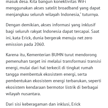
masuk desa. Kita bangun konektivitas WiFi
SULBAR
menggunakan akses satelit broadband yang dapat
menjangkau seluruh wilayah Indonesia," tuturnya.
WN
BABEL
Dengan demikian, akses informasi yang inklusif
bagi seluruh rakyat Indonesia dapat tercapai. Saat
WN
ini, kata Erick, dunia bergerak menuju net zero
SUMBAR
emission pada 2060.
WN
Karena itu, Kementerian BUMN turut mendorong
SUMSEL
pemenuhan target ini melalui transformasi transisi
energi, mulai dari hal terkecil di tingkat rumah
WN
tangga membentuk ekosistem energi, serta
BENGKULU
pembentukan ekosistem energi terbarukan, seperti
ekosistem kendaraan bermotor listrik di berbagai
WN
wilayah nusantara.
LAMPUNG
Dari sisi keberagaman dan inklusi, Erick
WN