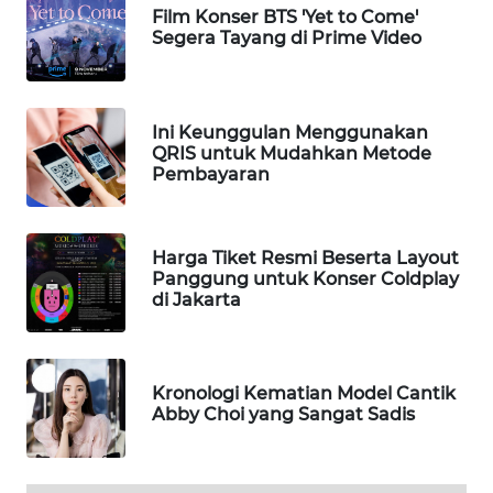
WN
Film Konser BTS 'Yet to Come'
BEKASI
Segera Tayang di Prime Video
WN
BOGOR
Ini Keunggulan Menggunakan
QRIS untuk Mudahkan Metode
WN
Pembayaran
DEPOK
WN
Harga Tiket Resmi Beserta Layout
TAPANULI
Panggung untuk Konser Coldplay
UTARA
di Jakarta
WN
SAMOSIR
Kronologi Kematian Model Cantik
Abby Choi yang Sangat Sadis
WN
PADANG
LAWAS