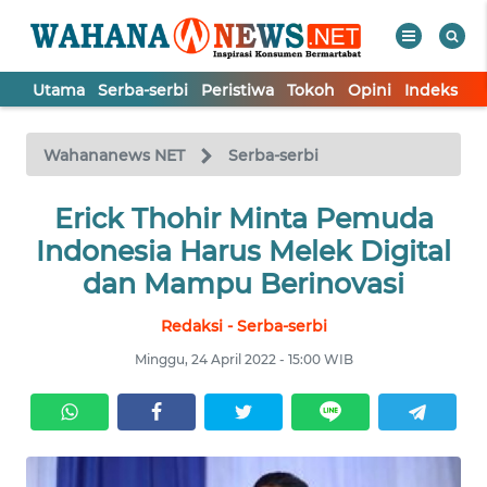
Utama
Serba-serbi
Peristiwa
Tokoh
Opini
Indeks
WAHANA
Tutup
TV
Wahananews NET
Serba-serbi
UTAMA
Erick Thohir Minta Pemuda
Indonesia Harus Melek Digital
SERBA-
dan Mampu Berinovasi
SERBI
Redaksi - Serba-serbi
PERISTIWA
Minggu, 24 April 2022 - 15:00 WIB
TOKOH
OPINI