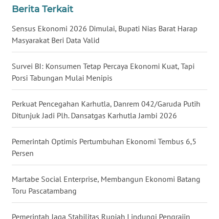
SULUT
Berita Terkait
Sensus Ekonomi 2026 Dimulai, Bupati Nias Barat Harap
WN
MALUKU
Masyarakat Beri Data Valid
WN
Survei BI: Konsumen Tetap Percaya Ekonomi Kuat, Tapi
MALUT
Porsi Tabungan Mulai Menipis
WN
Perkuat Pencegahan Karhutla, Danrem 042/Garuda Putih
DAIRI
Ditunjuk Jadi Plh. Dansatgas Karhutla Jambi 2026
WN
Pemerintah Optimis Pertumbuhan Ekonomi Tembus 6,5
DANAU
Persen
TOBA
Martabe Social Enterprise, Membangun Ekonomi Batang
WN
Toru Pascatambang
NIAS
Pemerintah Jaga Stabilitas Rupiah Lindungi Pengrajin