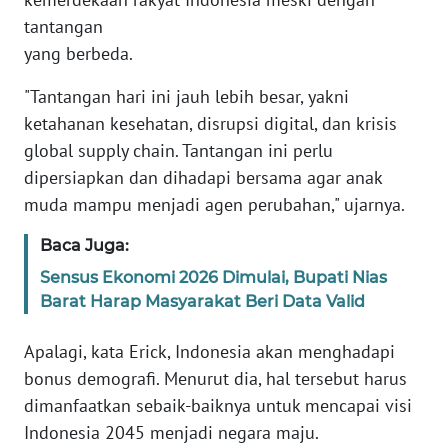
JABAR
tantangan
yang berbeda.
WN
BANTEN
"Tantangan hari ini jauh lebih besar, yakni
ketahanan kesehatan, disrupsi digital, dan krisis
WN
global supply chain. Tantangan ini perlu
NTT
dipersiapkan dan dihadapi bersama agar anak
muda mampu menjadi agen perubahan," ujarnya.
WN
KEPRI
Baca Juga:
Sensus Ekonomi 2026 Dimulai, Bupati Nias
WN
Barat Harap Masyarakat Beri Data Valid
PAPUA
Apalagi, kata Erick, Indonesia akan menghadapi
WN
PAPUA
bonus demografi. Menurut dia, hal tersebut harus
BARAT
dimanfaatkan sebaik-baiknya untuk mencapai visi
Indonesia 2045 menjadi negara maju.