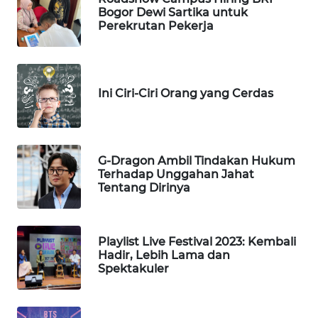
Bogor Dewi Sartika untuk
Perekrutan Pekerja
WN
TAPANULI
TENGAH
Ini Ciri-Ciri Orang yang Cerdas
WN DELI
SERDANG
WN
G-Dragon Ambil Tindakan Hukum
TEBING
Terhadap Unggahan Jahat
TINGGI
Tentang Dirinya
WN
PAKPAK
Playlist Live Festival 2023: Kembali
Hadir, Lebih Lama dan
Spektakuler
WN
KARAWANG