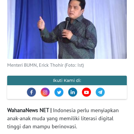
Informasi
INDEKS
BERITA
KONTAK
KAMI
Menteri BUMN, Erick Thohir (Foto: Ist)
INFO
IKLAN
Ikuti Kami di:
TENTANG
KAMI
WahanaNews NET |
Indonesia perlu menyiapkan
PEDOMAN
anak-anak muda yang memiliki literasi digital
MEDIA
tinggi dan mampu berinovasi.
SIBER