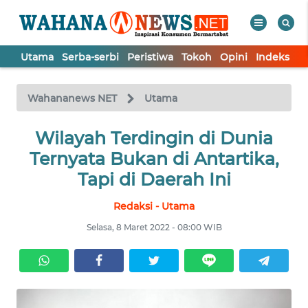
Utama
Serba-serbi
Peristiwa
Tokoh
Opini
Indeks
WAHANA
Tutup
TV
Wahananews NET
Utama
UTAMA
Wilayah Terdingin di Dunia
Ternyata Bukan di Antartika,
SERBA-
Tapi di Daerah Ini
SERBI
Redaksi - Utama
PERISTIWA
Selasa, 8 Maret 2022 - 08:00 WIB
TOKOH
OPINI