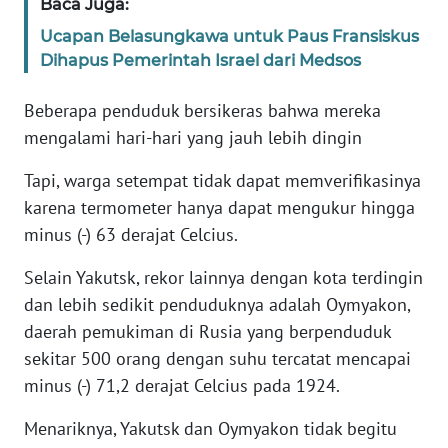
Baca Juga:
JABAR
Ucapan Belasungkawa untuk Paus Fransiskus
WN
Dihapus Pemerintah Israel dari Medsos
BANTEN
Beberapa penduduk bersikeras bahwa mereka
WN
mengalami hari-hari yang jauh lebih dingin
NTT
Tapi, warga setempat tidak dapat memverifikasinya
karena termometer hanya dapat mengukur hingga
WN
KEPRI
minus (-) 63 derajat Celcius.
Selain Yakutsk, rekor lainnya dengan kota terdingin
WN
PAPUA
dan lebih sedikit penduduknya adalah Oymyakon,
daerah pemukiman di Rusia yang berpenduduk
WN
sekitar 500 orang dengan suhu tercatat mencapai
PAPUA
minus (-) 71,2 derajat Celcius pada 1924.
BARAT
Menariknya, Yakutsk dan Oymyakon tidak begitu