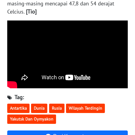
masing-masing mencapai 47,8 dan 54 derajat
KALTENG
Celcius.
[Tio]
WN
KALTARA
WN
KALSEL
WN
KALTIM
WN
SULSEL
Tag:
Antartika
Dunia
Rusia
Wilayah Terdingin
WN
GORONTALO
Yakutsk Dan Oymyakon
WN