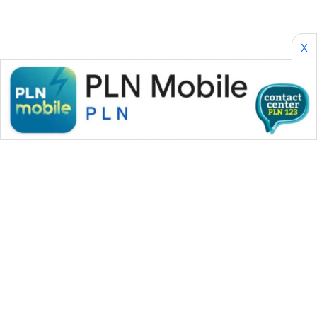
HEALTH
WAHANA
X
DESA
WISATA
LAPAK
WAHANA
Wahana
Network
KONSUMEN
LISTRIK
MASYARAKAT
KELISTRIKAN
WAHANA MEDIA GROUP