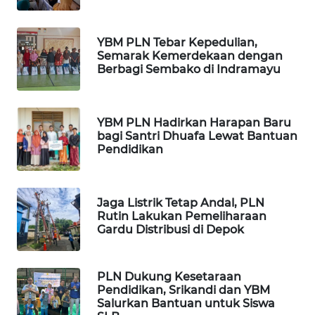
WN
BEKASI
YBM PLN Tebar Kepedulian,
WN
Semarak Kemerdekaan dengan
Berbagi Sembako di Indramayu
BOGOR
WN
DEPOK
YBM PLN Hadirkan Harapan Baru
bagi Santri Dhuafa Lewat Bantuan
Pendidikan
WN
TAPANULI
UTARA
Jaga Listrik Tetap Andal, PLN
Rutin Lakukan Pemeliharaan
WN
Gardu Distribusi di Depok
SAMOSIR
PLN Dukung Kesetaraan
WN
Pendidikan, Srikandi dan YBM
PADANG
Salurkan Bantuan untuk Siswa
LAWAS