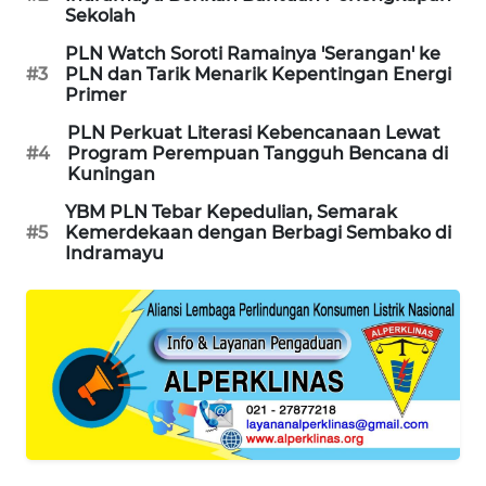
CIREBON
Sekolah
PLN Watch Soroti Ramainya 'Serangan' ke
WN
#3
PLN dan Tarik Menarik Kepentingan Energi
INDRAMAYU
Primer
PLN Perkuat Literasi Kebencanaan Lewat
WN
#4
Program Perempuan Tangguh Bencana di
KUNINGAN
Kuningan
YBM PLN Tebar Kepedulian, Semarak
WN
#5
Kemerdekaan dengan Berbagi Sembako di
MAJALENGKA
Indramayu
WN
SUBANG
WN
SUKABUMI
WN