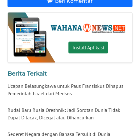
Beri Komentar
SULUT
WN
MALUKU
WN
Install Aplikasi
MALUT
WN
DAIRI
Berita Terkait
Ucapan Belasungkawa untuk Paus Fransiskus Dihapus
WN
Pemerintah Israel dari Medsos
DANAU
TOBA
Rudal Baru Rusia Oreshnik: Jadi Sorotan Dunia Tidak
Dapat Dilacak, Dicegat atau Dihancurkan
WN
NIAS
Sederet Negara dengan Bahasa Tersulit di Dunia