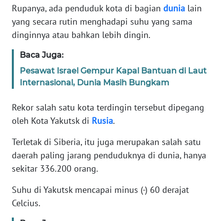
Rupanya, ada penduduk kota di bagian
dunia
lain
REDAKSI
yang secara rutin menghadapi suhu yang sama
dinginnya atau bahkan lebih dingin.
KARIR
Baca Juga:
DISCLAIMER
Pesawat Israel Gempur Kapal Bantuan di Laut
Internasional, Dunia Masih Bungkam
Wahana
News
Rekor salah satu kota terdingin tersebut dipegang
Regional
oleh Kota Yakutsk di
Rusia
.
WN
Terletak di Siberia, itu juga merupakan salah satu
SUMUT
daerah paling jarang penduduknya di dunia, hanya
sekitar 336.200 orang.
WN
JAKARTA
Suhu di Yakutsk mencapai minus (-) 60 derajat
Celcius.
WN