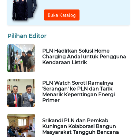
WN
Buka Katalog
TAPANULI
TENGAH
Pilihan Editor
WN DELI
SERDANG
PLN Hadirkan Solusi Home
Charging Andal untuk Pengguna
Kendaraan Listrik
WN
TEBING
TINGGI
PLN Watch Soroti Ramainya
'Serangan' ke PLN dan Tarik
WN
Menarik Kepentingan Energi
PAKPAK
Primer
WN
Srikandi PLN dan Pemkab
KARAWANG
Kuningan Kolaborasi Bangun
Masyarakat Tangguh Bencana