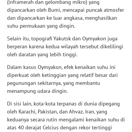
(inframerah dan gelombang mikro) yang
JATENG
dipancarkan oleh Bumi, mencapai puncak atmosfer
dan dipancarkan ke luar angkasa, menghasilkan
WN
suhu permukaan yang dingin.
NUSANTARA
Selain itu, topografi Yakutsk dan Oymyakon juga
WN
berperan karena kedua wilayah tersebut dikelilingi
JOGJA
oleh daratan yang lebih tinggi.
WN
Dalam kasus Oymyakon, efek kenaikan suhu ini
JATIM
diperkuat oleh ketinggian yang relatif besar dari
pegunungan sekitarnya, yang membantu
WN
menampung udara dingin.
BALI
Di sisi lain, kota-kota terpanas di dunia dipegang
WN
oleh Karachi, Pakistan, dan Ahvaz, Iran, yang
KALBAR
keduanya secara rutin mengalami kenaikan suhu di
atas 40 derajat Celcius dengan rekor tertinggi
WN