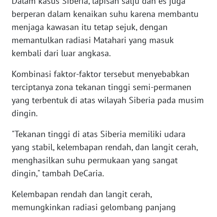
Dalam kasus Siberia, lapisan salju dan es juga
SULBAR
berperan dalam kenaikan suhu karena membantu
menjaga kawasan itu tetap sejuk, dengan
WN
memantulkan radiasi Matahari yang masuk
BABEL
kembali dari luar angkasa.
WN
Kombinasi faktor-faktor tersebut menyebabkan
SUMBAR
terciptanya zona tekanan tinggi semi-permanen
yang terbentuk di atas wilayah Siberia pada musim
WN
dingin.
SUMSEL
"Tekanan tinggi di atas Siberia memiliki udara
WN
yang stabil, kelembapan rendah, dan langit cerah,
BENGKULU
menghasilkan suhu permukaan yang sangat
dingin," tambah DeCaria.
WN
LAMPUNG
Kelembapan rendah dan langit cerah,
memungkinkan radiasi gelombang panjang
WN