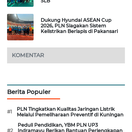
SLB
WN
SUMEDANG
Dukung Hyundai ASEAN Cup
2026, PLN Siagakan Sistem
Kelistrikan Berlapis di Pakansari
WN
CIANJUR
KOMENTAR
WN
KEPULAUAN
SERIBU
WN
TANGERANG
Berita Populer
WN
PLN Tingkatkan Kualitas Jaringan Listrik
#1
BINJAI
Melalui Pemeliharaan Preventif di Kuningan
Peduli Pendidikan, YBM PLN UP3
WN
#2
Indramayu Berikan Bantuan Perlengkapan