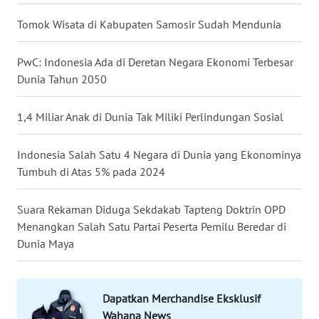
WN
LANGKAT
Tomok Wisata di Kabupaten Samosir Sudah Mendunia
WN
PwC: Indonesia Ada di Deretan Negara Ekonomi Terbesar
TAPANULI
Dunia Tahun 2050
SELATAN
1,4 Miliar Anak di Dunia Tak Miliki Perlindungan Sosial
WN
TANJUNG
LESUNG
Indonesia Salah Satu 4 Negara di Dunia yang Ekonominya
Tumbuh di Atas 5% pada 2024
WN
KARO
Suara Rekaman Diduga Sekdakab Tapteng Doktrin OPD
Menangkan Salah Satu Partai Peserta Pemilu Beredar di
WN
Dunia Maya
SIMALUNGUN
WN
Dapatkan Merchandise Eksklusif
LABUHANBATU
Wahana News