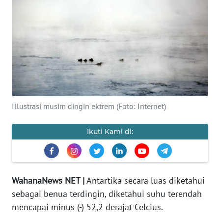
Informasi
INDEKS
BERITA
KONTAK
KAMI
Illustrasi musim dingin ektrem (Foto: Internet)
INFO
IKLAN
Ikuti Kami di:
TENTANG
KAMI
WahanaNews NET |
Antartika secara luas diketahui
PEDOMAN
sebagai benua terdingin, diketahui suhu terendah
MEDIA
mencapai minus (-) 52,2 derajat Celcius.
SIBER