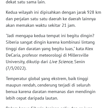
WN
dekat satu sama lain.
RIAU
Kedua wilayah ini dipisahkan dengan jarak 928 km
dan perjalan satu satu daerah ke daerah lainnya
WN
SERAMBI
akan memakan waktu sekitar 21 jam.
"Jadi mengapa kedua tempat ini begitu dingin?
WN
JAMBI
Siberia sangat dingin karena kombinasi lintang
tinggi dan daratan yang begitu luas," kata Alex
WN
DeCaria, profesor meteorologi di Millersville
SULTRA
University, dikutip dari
Live Science
, Senin
(7/3/2022).
WN
NTB
Temperatur global yang ekstrem, baik tinggi
maupun rendah, cenderung terjadi di seluruh
WN
benua karena daratan memanas dan mendingin
SULTENG
lebih cepat daripada lautan.
WN