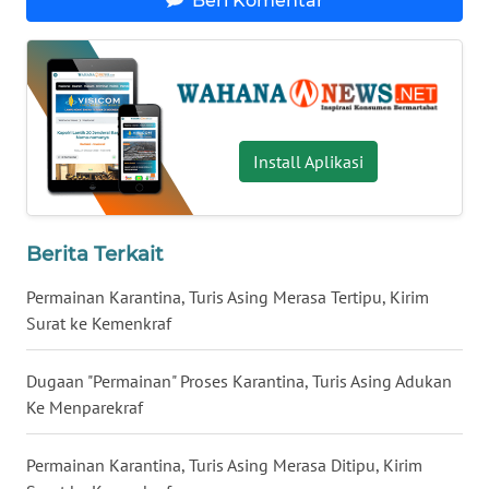
Beri Komentar
JATENG
WN
NUSANTARA
WN
Install Aplikasi
JOGJA
WN
Berita Terkait
JATIM
Permainan Karantina, Turis Asing Merasa Tertipu, Kirim
WN
Surat ke Kemenkraf
BALI
Dugaan "Permainan" Proses Karantina, Turis Asing Adukan
WN
Ke Menparekraf
KALBAR
Permainan Karantina, Turis Asing Merasa Ditipu, Kirim
WN