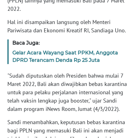
(PPLN) lainnya yang memasuki Bali pada 7 Maret
2022.
REDAKSI
Hal ini disampaikan langsung oleh Menteri
KARIR
Pariwisata dan Ekonomi Kreatif RI, Sandiaga Uno.
Baca Juga:
DISCLAIMER
Gelar Acara Wayang Saat PPKM, Anggota
Wahana
DPRD Terancam Denda Rp 25 Juta
News
Regional
"Sudah diputuskan oleh Presiden bahwa mulai 7
Maret 2022, Bali akan diwajibkan bebas karantina
WN
untuk para pelaku perjalanan internasional yang
SUMUT
telah vaksin lengkap juga booster," ujar Sandi
dalam program iNews Room, Jumat (4/3/2022).
WN
JAKARTA
Sandi menambahkan, keputusan bebas karantina
bagi PPLN yang memasuki Bali ini akan menjadi
WN