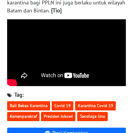
karantina bagi PPLN ini juga berlaku untuk wilayah
SULBAR
Batam dan Bintan.
[Tio]
WN
BABEL
WN
SUMBAR
WN
SUMSEL
WN
BENGKULU
Tag:
Bali Bebas Karantina
Covid 19
Karantina Covid 19
WN
LAMPUNG
Kemenparekraf
Presiden Jokowi
Sandiaga Uno
WN