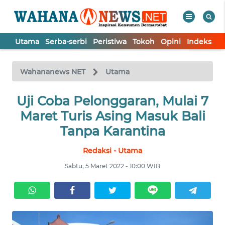
Utama
Serba-serbi
Peristiwa
Tokoh
Opini
Indeks
WAHANA
Tutup
TV
Wahananews NET
Utama
UTAMA
Uji Coba Pelonggaran, Mulai 7
Maret Turis Asing Masuk Bali
SERBA-
Tanpa Karantina
SERBI
Redaksi - Utama
PERISTIWA
Sabtu, 5 Maret 2022 - 10:00 WIB
TOKOH
OPINI