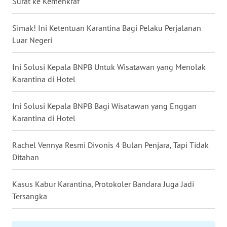
Surat ke Kemenkraf
KALTENG
Simak! Ini Ketentuan Karantina Bagi Pelaku Perjalanan
WN
Luar Negeri
KALTARA
Ini Solusi Kepala BNPB Untuk Wisatawan yang Menolak
WN
Karantina di Hotel
KALSEL
Ini Solusi Kepala BNPB Bagi Wisatawan yang Enggan
WN
Karantina di Hotel
KALTIM
Rachel Vennya Resmi Divonis 4 Bulan Penjara, Tapi Tidak
WN
SULSEL
Ditahan
WN
Kasus Kabur Karantina, Protokoler Bandara Juga Jadi
GORONTALO
Tersangka
WN