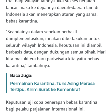
trial bagi wilayah lainnya. Jika sukses berjalan
JABAR
lancar, maka ke depannya daerah-daerah lain di
Indonesia akan menerapkan aturan yang sama,
WN
BANTEN
bebas karantina.
"Seandainya dalam sepekan berhasil
WN
diimplementasikan, ini akan diberlakukan untuk
NTT
seluruh wilayah Indonesia. Keputusan ini diambil
berbasis data, dengan dukungan semua pihak. Mari
WN
KEPRI
kita masuki era baru pariwisata kita yaitu bebas
karantina," tambahnya.
WN
PAPUA
Baca Juga:
Permainan Karantina, Turis Asing Merasa
WN
Tertipu, Kirim Surat ke Kemenkraf
PAPUA
BARAT
Keputusan uji coba penerapan bebas karantina
bagi pelaku perjalanan internasional ini,