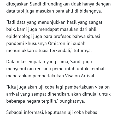
WN
ditegaskan Sandi dirundingkan tidak hanya dengan
RIAU
data tapi juga masukan para ahli di bidangnya.
WN
"Jadi data yang menunjukkan hasil yang sangat
SERAMBI
baik, kami juga mendapat masukan dari ahli,
epidemologi juga para profesor, bahwa situasi
WN
pandemi khususnya Omicron ini sudah
JAMBI
menunjukkan situasi terkendali," tuturnya.
WN
Dalam kesempatan yang sama, Sandi juga
SULTRA
menyebutkan rencana pemerintah untuk kembali
menerapkan pemberlakukan Visa on Arrival.
WN
NTB
"Kita juga akan uji coba lagi pemberlakuan visa on
arrival yang sempat dihentikan, akan dimulai untuk
WN
beberapa negara terpilih," pungkasnya.
SULTENG
Sebagai informasi, keputusan uji coba bebas
WN