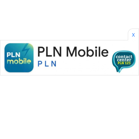
KONSUMEN
WAHANA
LISTRIK
X
WAHANA
TRAVEL
WAHANA
TV
WAHANANEWS
ID
WAHANANEWS
CO ID
WAHANANEWS