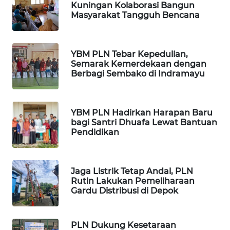
WN
Kuningan Kolaborasi Bangun
LANGKAT
Masyarakat Tangguh Bencana
WN
TAPANULI
YBM PLN Tebar Kepedulian,
SELATAN
Semarak Kemerdekaan dengan
Berbagi Sembako di Indramayu
WN
TANJUNG
LESUNG
YBM PLN Hadirkan Harapan Baru
bagi Santri Dhuafa Lewat Bantuan
Pendidikan
WN
KARO
Jaga Listrik Tetap Andal, PLN
WN
Rutin Lakukan Pemeliharaan
SIMALUNGUN
Gardu Distribusi di Depok
WN
LABUHANBATU
PLN Dukung Kesetaraan