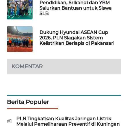
Pendidikan, Srikandi dan YBM
Salurkan Bantuan untuk Siswa
WN
SLB
TAPANULI
TENGAH
Dukung Hyundai ASEAN Cup
2026, PLN Siagakan Sistem
WN DELI
Kelistrikan Berlapis di Pakansari
SERDANG
WN
KOMENTAR
TEBING
TINGGI
WN
PAKPAK
Berita Populer
WN
KARAWANG
PLN Tingkatkan Kualitas Jaringan Listrik
#1
Melalui Pemeliharaan Preventif di Kuningan