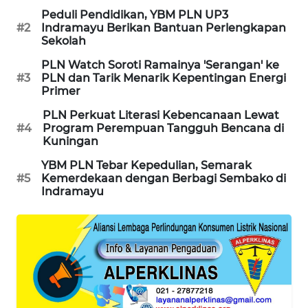
WN
Peduli Pendidikan, YBM PLN UP3
BEKASI
#2
Indramayu Berikan Bantuan Perlengkapan
Sekolah
WN
PLN Watch Soroti Ramainya 'Serangan' ke
BOGOR
#3
PLN dan Tarik Menarik Kepentingan Energi
Primer
WN
PLN Perkuat Literasi Kebencanaan Lewat
DEPOK
#4
Program Perempuan Tangguh Bencana di
Kuningan
WN
YBM PLN Tebar Kepedulian, Semarak
TAPANULI
#5
Kemerdekaan dengan Berbagi Sembako di
UTARA
Indramayu
WN
SAMOSIR
WN
PADANG
LAWAS