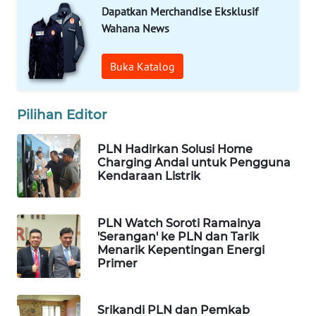
SULUT
Dapatkan Merchandise Eksklusif
Wahana News
WN
MALUKU
Buka Katalog
WN
MALUT
Pilihan Editor
WN
PLN Hadirkan Solusi Home
DAIRI
Charging Andal untuk Pengguna
Kendaraan Listrik
WN
DANAU
PLN Watch Soroti Ramainya
TOBA
'Serangan' ke PLN dan Tarik
Menarik Kepentingan Energi
Primer
WN
NIAS
Srikandi PLN dan Pemkab