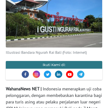
Informasi
INDEKS
BERITA
KONTAK
KAMI
Illustrasi Bandara Ngurah Rai Bali (Foto: Internet)
INFO
IKLAN
Ikuti Kami di:
TENTANG
KAMI
WahanaNews NET |
Indonesia menerapkan uji coba
PEDOMAN
pelonggaran, dengan membebaskan karantina bagi
MEDIA
para turis asing atau pelaku perjalanan luar negeri
SIBER