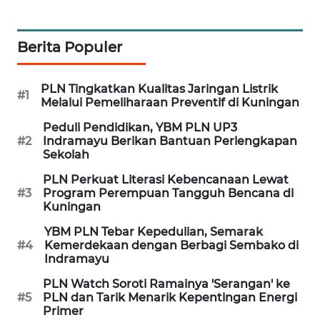
CIREBON
WN
Berita Populer
INDRAMAYU
PLN Tingkatkan Kualitas Jaringan Listrik
WN
#1
Melalui Pemeliharaan Preventif di Kuningan
KUNINGAN
Peduli Pendidikan, YBM PLN UP3
#2
Indramayu Berikan Bantuan Perlengkapan
WN
Sekolah
MAJALENGKA
PLN Perkuat Literasi Kebencanaan Lewat
#3
Program Perempuan Tangguh Bencana di
WN
Kuningan
SUBANG
YBM PLN Tebar Kepedulian, Semarak
#4
Kemerdekaan dengan Berbagi Sembako di
WN
Indramayu
SUKABUMI
PLN Watch Soroti Ramainya 'Serangan' ke
#5
PLN dan Tarik Menarik Kepentingan Energi
WN
Primer