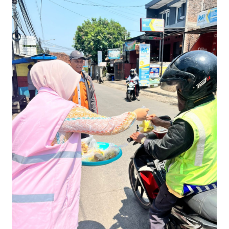
Informasi
INDEKS
BERITA
KONTAK
KAMI
INFO
IKLAN
TENTANG
KAMI
PEDOMAN
MEDIA
SIBER