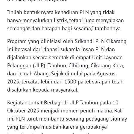
SULBAR
“Inilah bentuk nyata kehadiran PLN yang tidak
hanya menyalurkan listrik, tetapi juga menyalakan
WN
BABEL
semangat dan harapan bagi sesama,” tambahnya.
Program yang diinisiasi oleh Srikandi PLN Cikarang
WN
ini berasal dari donasi sukarela insan PLN dan
SUMBAR
dijalankan secara serentak di empat Unit Layanan
Pelanggan (ULP): Tambun, Cibitung, Cikarang Kota,
WN
SUMSEL
dan Lemah Abang. Sejak dimulai pada Agustus
2025, tercatat lebih dari 1300 paket sarapan telah
WN
disalurkan kepada masyarakat.
BENGKULU
Kegiatan Jumat Berbagi di ULP Tambun pada 10
WN
Oktober 2025 menjadi momen penuh makna. Kali
LAMPUNG
ini, PLN turut membantu seorang pedagang siomay
yang tertimpa musibah karena gerobaknya
WN