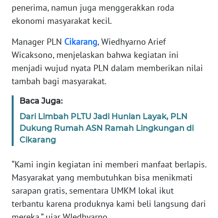
WN
penerima, namun juga menggerakkan roda
RIAU
ekonomi masyarakat kecil.
WN
Manager PLN
Cikarang
, Wiedhyarno Arief
SERAMBI
Wicaksono, menjelaskan bahwa kegiatan ini
menjadi wujud nyata PLN dalam memberikan nilai
WN
tambah bagi masyarakat.
JAMBI
Baca Juga:
WN
Dari Limbah PLTU Jadi Hunian Layak, PLN
SULTRA
Dukung Rumah ASN Ramah Lingkungan di
Cikarang
WN
NTB
“Kami ingin kegiatan ini memberi manfaat berlapis.
Masyarakat yang membutuhkan bisa menikmati
WN
sarapan gratis, sementara UMKM lokal ikut
SULTENG
terbantu karena produknya kami beli langsung dari
mereka,” ujar WIedhyarno.
WN