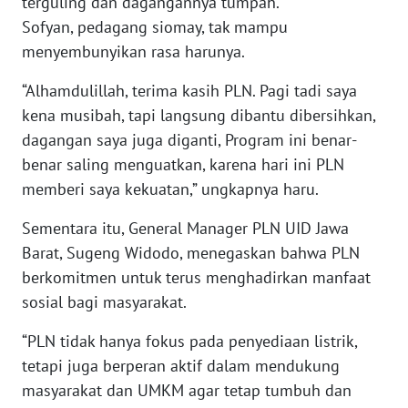
terguling dan dagangannya tumpah.
JATENG
Sofyan, pedagang siomay, tak mampu
menyembunyikan rasa harunya.
WN
NUSANTARA
“Alhamdulillah, terima kasih PLN. Pagi tadi saya
kena musibah, tapi langsung dibantu dibersihkan,
WN
dagangan saya juga diganti, Program ini benar-
JOGJA
benar saling menguatkan, karena hari ini PLN
memberi saya kekuatan,” ungkapnya haru.
WN
JATIM
Sementara itu, General Manager PLN UID Jawa
Barat, Sugeng Widodo, menegaskan bahwa PLN
WN
berkomitmen untuk terus menghadirkan manfaat
BALI
sosial bagi masyarakat.
WN
“PLN tidak hanya fokus pada penyediaan listrik,
KALBAR
tetapi juga berperan aktif dalam mendukung
masyarakat dan UMKM agar tetap tumbuh dan
WN