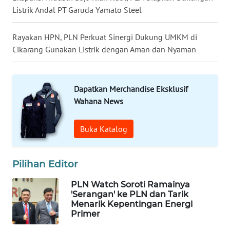
Listrik Andal PT Garuda Yamato Steel
WN
TAPANULI
Rayakan HPN, PLN Perkuat Sinergi Dukung UMKM di
TENGAH
Cikarang Gunakan Listrik dengan Aman dan Nyaman
WN DELI
SERDANG
Dapatkan Merchandise Eksklusif
Wahana News
WN
TEBING
Buka Katalog
TINGGI
WN
Pilihan Editor
PAKPAK
PLN Watch Soroti Ramainya
'Serangan' ke PLN dan Tarik
WN
Menarik Kepentingan Energi
KARAWANG
Primer