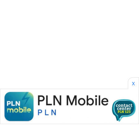
HEALTH
WAHANA
DESA
WISATA
LAPAK
WAHANA
Wahana
Network
X
KONSUMEN
LISTRIK
MASYARAKAT
KELISTRIKAN