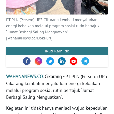
REDAKSI
PT PLN (Persero) UP3 Cikarang kembali menyalurkan
KARIR
energi kebaikan melalui program sosial rutin bertajuk
“Jumat Berbagi Saling Menguatkan”.
DISCLAIMER
[WahanaNews.co/DokPLN]
Wahana
Ikuti Kami di:
News
Regional
WN
WAHANANEWS.CO
, Cikarang -
PT PLN (Persero) UP3
SUMUT
Cikarang kembali menyalurkan energi kebaikan
melalui program sosial rutin bertajuk “Jumat
WN
JAKARTA
Berbagi Saling Menguatkan”.
Kegiatan ini tidak hanya menjadi wujud kepedulian
WN