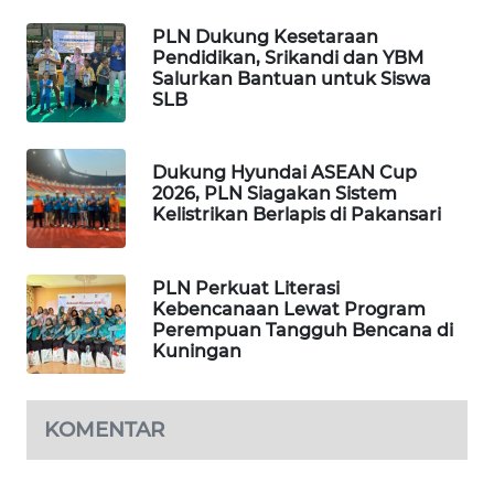
PLN Dukung Kesetaraan
WN
Pendidikan, Srikandi dan YBM
SUMEDANG
Salurkan Bantuan untuk Siswa
SLB
WN
CIANJUR
Dukung Hyundai ASEAN Cup
2026, PLN Siagakan Sistem
WN
Kelistrikan Berlapis di Pakansari
KEPULAUAN
SERIBU
PLN Perkuat Literasi
Kebencanaan Lewat Program
WN
Perempuan Tangguh Bencana di
TANGERANG
Kuningan
WN
BINJAI
KOMENTAR
WN