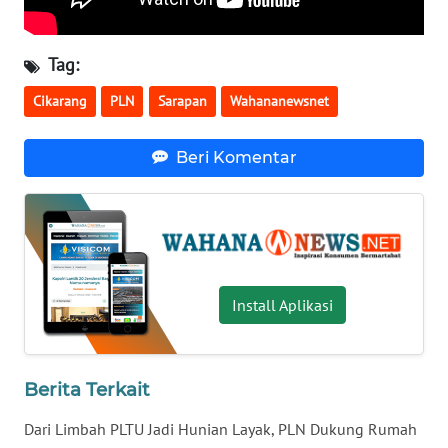
SULUT
WN
Tag:
MALUKU
Cikarang
PLN
Sarapan
Wahananewsnet
WN
MALUT
Beri Komentar
WN
DAIRI
WN
DANAU
Install Aplikasi
TOBA
WN
Berita Terkait
NIAS
Dari Limbah PLTU Jadi Hunian Layak, PLN Dukung Rumah