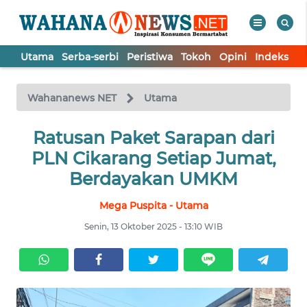
Utama
Serba-serbi
Peristiwa
Tokoh
Opini
Indeks
WAHANA
Tutup
TV
Wahananews NET
Utama
UTAMA
Ratusan Paket Sarapan dari
PLN Cikarang Setiap Jumat,
SERBA-
Berdayakan UMKM
SERBI
Mega Puspita - Utama
PERISTIWA
Senin, 13 Oktober 2025 - 13:10 WIB
TOKOH
OPINI