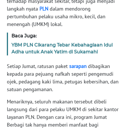
terhadap masyarakat sekitar, tetapi juga menjadi
JABAR
langkah nyata
PLN
dalam mendorong
pertumbuhan pelaku usaha mikro, kecil, dan
WN
BANTEN
menengah (UMKM) lokal.
Baca Juga:
WN
NTT
YBM PLN Cikarang Tebar Kebahagiaan Idul
Adha untuk Anak Yatim di Sukamahi
WN
KEPRI
Setiap Jumat, ratusan paket
sarapan
dibagikan
kepada para pejuang nafkah seperti pengemudi
WN
ojek, pedagang kaki lima, petugas kebersihan, dan
PAPUA
satuan pengamanan.
Menariknya, seluruh makanan tersebut dibeli
WN
PAPUA
langsung dari para pelaku UMKM di sekitar kantor
BARAT
layanan PLN. Dengan cara ini, program Jumat
Berbagi tak hanya memberi manfaat bagi