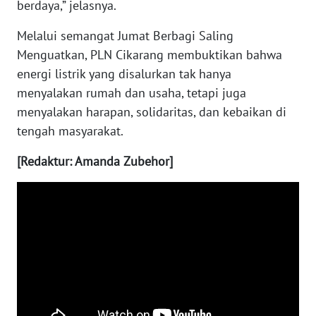
berdaya,” jelasnya.
KALTENG
Melalui semangat Jumat Berbagi Saling
WN
Menguatkan, PLN Cikarang membuktikan bahwa
KALTARA
energi listrik yang disalurkan tak hanya
menyalakan rumah dan usaha, tetapi juga
WN
menyalakan harapan, solidaritas, dan kebaikan di
KALSEL
tengah masyarakat.
WN
[Redaktur: Amanda Zubehor]
KALTIM
WN
SULSEL
WN
GORONTALO
WN