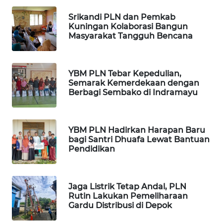
WN
BEKASI
Srikandi PLN dan Pemkab
Kuningan Kolaborasi Bangun
Masyarakat Tangguh Bencana
WN
BOGOR
YBM PLN Tebar Kepedulian,
WN
Semarak Kemerdekaan dengan
DEPOK
Berbagi Sembako di Indramayu
WN
TAPANULI
YBM PLN Hadirkan Harapan Baru
UTARA
bagi Santri Dhuafa Lewat Bantuan
Pendidikan
WN
SAMOSIR
Jaga Listrik Tetap Andal, PLN
WN
Rutin Lakukan Pemeliharaan
Gardu Distribusi di Depok
PADANG
LAWAS