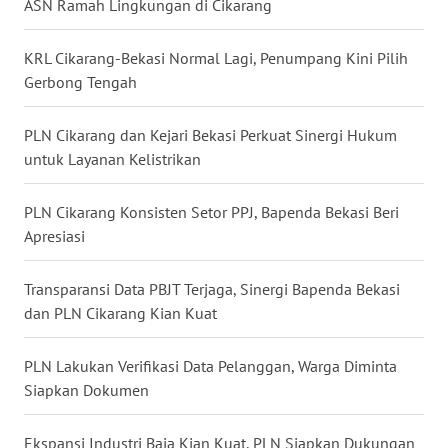
WN
ASN Ramah Lingkungan di Cikarang
LANGKAT
KRL Cikarang-Bekasi Normal Lagi, Penumpang Kini Pilih
WN
Gerbong Tengah
TAPANULI
SELATAN
PLN Cikarang dan Kejari Bekasi Perkuat Sinergi Hukum
untuk Layanan Kelistrikan
WN
TANJUNG
PLN Cikarang Konsisten Setor PPJ, Bapenda Bekasi Beri
LESUNG
Apresiasi
WN
KARO
Transparansi Data PBJT Terjaga, Sinergi Bapenda Bekasi
dan PLN Cikarang Kian Kuat
WN
SIMALUNGUN
PLN Lakukan Verifikasi Data Pelanggan, Warga Diminta
Siapkan Dokumen
WN
LABUHANBATU
Ekspansi Industri Baja Kian Kuat, PLN Siapkan Dukungan