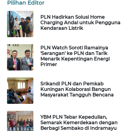
SULUT
Pilihan Editor
PLN Hadirkan Solusi Home
WN
Charging Andal untuk Pengguna
MALUKU
Kendaraan Listrik
WN
MALUT
PLN Watch Soroti Ramainya
'Serangan' ke PLN dan Tarik
Menarik Kepentingan Energi
WN
Primer
DAIRI
WN
Srikandi PLN dan Pemkab
DANAU
Kuningan Kolaborasi Bangun
TOBA
Masyarakat Tangguh Bencana
WN
NIAS
YBM PLN Tebar Kepedulian,
Semarak Kemerdekaan dengan
Berbagi Sembako di Indramayu