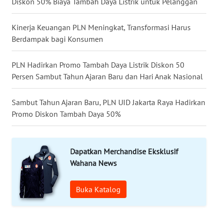
Diskon 50% Biaya Tambah Daya Listrik untuk Pelanggan
KALTENG
Kinerja Keuangan PLN Meningkat, Transformasi Harus
WN
Berdampak bagi Konsumen
KALTARA
PLN Hadirkan Promo Tambah Daya Listrik Diskon 50
WN
Persen Sambut Tahun Ajaran Baru dan Hari Anak Nasional
KALSEL
Sambut Tahun Ajaran Baru, PLN UID Jakarta Raya Hadirkan
WN
KALTIM
Promo Diskon Tambah Daya 50%
WN
SULSEL
Dapatkan Merchandise Eksklusif
Wahana News
WN
GORONTALO
Buka Katalog
WN