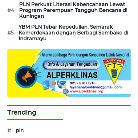
WN
PLN Perkuat Literasi Kebencanaan Lewat
BEKASI
#4
Program Perempuan Tangguh Bencana di
Kuningan
WN
YBM PLN Tebar Kepedulian, Semarak
BOGOR
#5
Kemerdekaan dengan Berbagi Sembako di
Indramayu
WN
DEPOK
WN
TAPANULI
UTARA
WN
SAMOSIR
Trending
WN
PADANG
#
pln
LAWAS