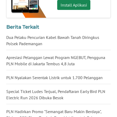
JATENG
Install Aplikasi
WN
NUSANTARA
Berita Terkait
WN
Dua Pelaku Pencurian Kabel Bawah Tanah Diringkus
JOGJA
Polsek Pademangan
WN
Apresiasi Pelanggan Lewat Program NGEBUT, Pengguna
JATIM
PLN Mobile di Jakarta Tembus 4,8 Juta
WN
PLN Nyalakan Serentak Listrik untuk 1.700 Pelanggan
BALI
Special Ticket Ludes Terjual, Pendaftaran Early Bird PLN
WN
Electric Run 2026 Dibuka Besok
KALBAR
PLN Hadirkan Promo "Semangat Baru Makin Berdaya",
WN