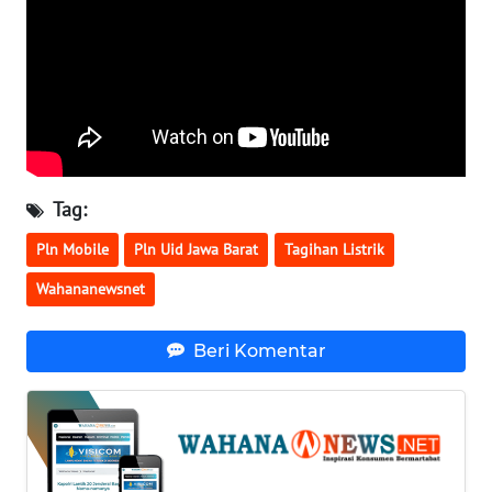
SULBAR
WN
BABEL
WN
SUMBAR
Tag:
WN
Pln Mobile
Pln Uid Jawa Barat
Tagihan Listrik
SUMSEL
Wahananewsnet
WN
BENGKULU
Beri Komentar
WN
LAMPUNG
WN