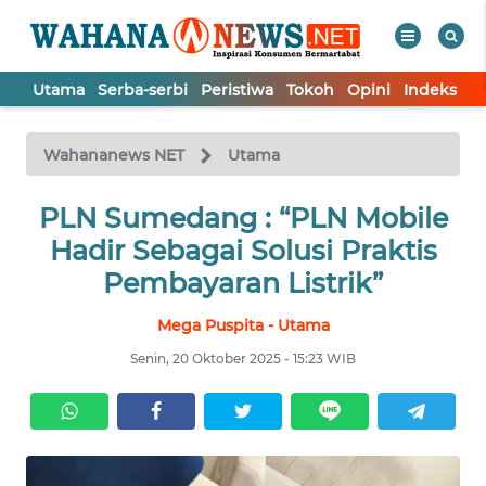
Utama
Serba-serbi
Peristiwa
Tokoh
Opini
Indeks
WAHANA
Tutup
TV
Wahananews NET
Utama
UTAMA
PLN Sumedang : “PLN Mobile
Hadir Sebagai Solusi Praktis
SERBA-
Pembayaran Listrik”
SERBI
Mega Puspita - Utama
PERISTIWA
Senin, 20 Oktober 2025 - 15:23 WIB
TOKOH
OPINI