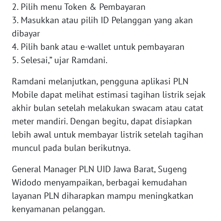
JABAR
2. Pilih menu Token & Pembayaran
3. Masukkan atau pilih ID Pelanggan yang akan
WN
dibayar
BANTEN
4. Pilih bank atau e-wallet untuk pembayaran
5. Selesai,” ujar Ramdani.
WN
NTT
Ramdani melanjutkan, pengguna aplikasi PLN
Mobile dapat melihat estimasi tagihan listrik sejak
WN
akhir bulan setelah melakukan swacam atau catat
KEPRI
meter mandiri. Dengan begitu, dapat disiapkan
lebih awal untuk membayar listrik setelah tagihan
WN
muncul pada bulan berikutnya.
PAPUA
General Manager PLN UID Jawa Barat, Sugeng
WN
Widodo menyampaikan, berbagai kemudahan
PAPUA
layanan PLN diharapkan mampu meningkatkan
BARAT
kenyamanan pelanggan.