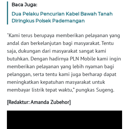
WN
Baca Juga:
RIAU
Dua Pelaku Pencurian Kabel Bawah Tanah
Diringkus Polsek Pademangan
WN
SERAMBI
"Kami terus berupaya memberikan pelayanan yang
andal dan berkelanjutan bagi masyarakat. Tentu
WN
JAMBI
saja, dukungan dari masyarakat sangat kami
butuhkan. Dengan hadirnya PLN Mobile kami ingin
WN
memberikan pelayanan yang lebih nyaman bagi
SULTRA
pelanggan, serta tentu kami juga berharap dapat
meningkatkan kepatuhan masyarakat untuk
WN
membayar listrik tepat waktu,” pungkas Sugeng.
NTB
[Redaktur: Amanda Zubehor]
WN
SULTENG
WN