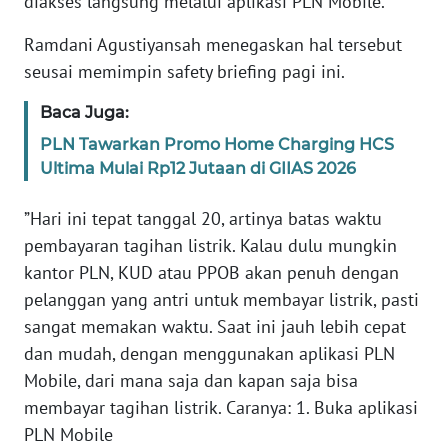
diakses langsung melalui aplikasi PLN Mobile.
REDAKSI
Ramdani Agustiyansah menegaskan hal tersebut
seusai memimpin safety briefing pagi ini.
KARIR
Baca Juga:
DISCLAIMER
PLN Tawarkan Promo Home Charging HCS
Ultima Mulai Rp12 Jutaan di GIIAS 2026
Wahana
News
”Hari ini tepat tanggal 20, artinya batas waktu
Regional
pembayaran tagihan listrik. Kalau dulu mungkin
kantor PLN, KUD atau PPOB akan penuh dengan
WN
pelanggan yang antri untuk membayar listrik, pasti
SUMUT
sangat memakan waktu. Saat ini jauh lebih cepat
dan mudah, dengan menggunakan aplikasi PLN
WN
Mobile, dari mana saja dan kapan saja bisa
JAKARTA
membayar tagihan listrik. Caranya: 1. Buka aplikasi
PLN Mobile
WN