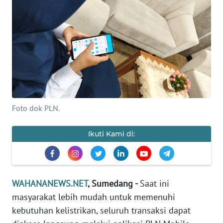
Informasi
INDEKS
BERITA
KONTAK
KAMI
Foto dok PLN.
INFO
IKLAN
Ikuti Kami di:
TENTANG
KAMI
WAHANANEWS.NET
, Sumedang -
Saat ini
PEDOMAN
masyarakat lebih mudah untuk memenuhi
MEDIA
kebutuhan kelistrikan, seluruh transaksi dapat
SIBER