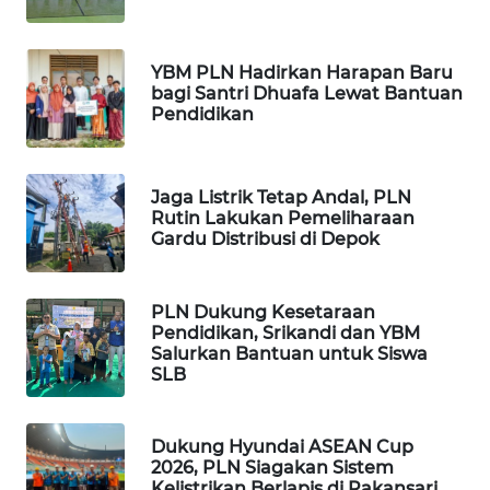
WN
LANGKAT
YBM PLN Hadirkan Harapan Baru
WN
bagi Santri Dhuafa Lewat Bantuan
TAPANULI
Pendidikan
SELATAN
WN
Jaga Listrik Tetap Andal, PLN
TANJUNG
Rutin Lakukan Pemeliharaan
LESUNG
Gardu Distribusi di Depok
WN
PLN Dukung Kesetaraan
KARO
Pendidikan, Srikandi dan YBM
Salurkan Bantuan untuk Siswa
WN
SLB
SIMALUNGUN
Dukung Hyundai ASEAN Cup
WN
2026, PLN Siagakan Sistem
LABUHANBATU
Kelistrikan Berlapis di Pakansari