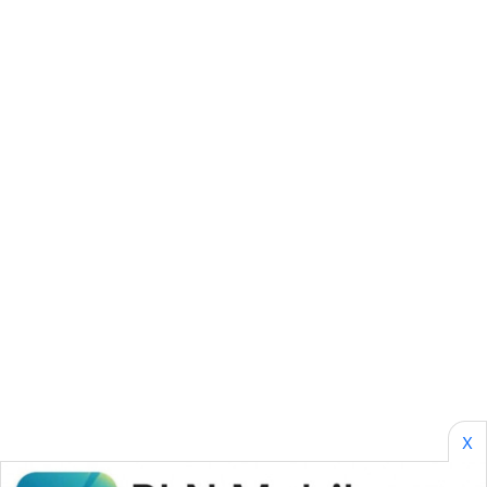
BORNEO
Wahana
Media
Group
WAHANA
NEWS
WAHANA
TANI
WAHANA
ADVOKAT
WAHANA
INFRASTRUKTUR
X
WAHANA