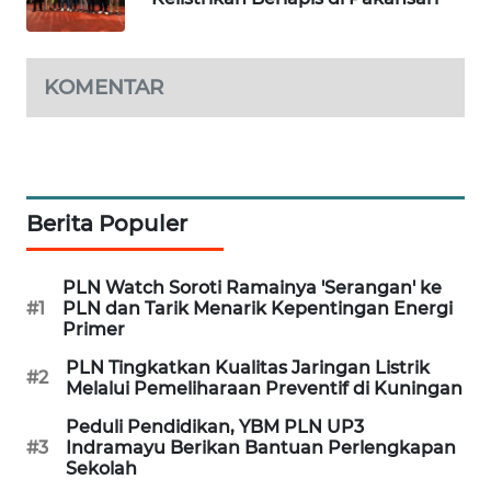
WN
TAPANULI
KOMENTAR
TENGAH
WN DELI
SERDANG
Berita Populer
WN
TEBING
TINGGI
PLN Watch Soroti Ramainya 'Serangan' ke
#1
PLN dan Tarik Menarik Kepentingan Energi
Primer
WN
PAKPAK
PLN Tingkatkan Kualitas Jaringan Listrik
#2
Melalui Pemeliharaan Preventif di Kuningan
WN
Peduli Pendidikan, YBM PLN UP3
KARAWANG
#3
Indramayu Berikan Bantuan Perlengkapan
Sekolah