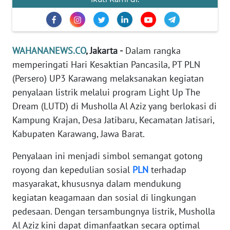
REDAKSI
KARIR
WAHANANEWS.CO
, Jakarta -
Dalam rangka
memperingati Hari Kesaktian Pancasila, PT PLN
DISCLAIMER
(Persero) UP3 Karawang melaksanakan kegiatan
penyalaan listrik melalui program Light Up The
Wahana
Dream (LUTD) di Musholla Al Aziz yang berlokasi di
News
Kampung Krajan, Desa Jatibaru, Kecamatan Jatisari,
Regional
Kabupaten Karawang, Jawa Barat.
WN
Penyalaan ini menjadi simbol semangat gotong
SUMUT
royong dan kepedulian sosial
PLN
terhadap
masyarakat, khususnya dalam mendukung
WN
JAKARTA
kegiatan keagamaan dan sosial di lingkungan
pedesaan. Dengan tersambungnya listrik, Musholla
WN
Al Aziz kini dapat dimanfaatkan secara optimal