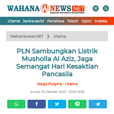
Utama
Serba-serbi
Peristiwa
Tokoh
Opini
Indeks
WAHANA
Tutup
TV
Wahananews NET
Utama
UTAMA
PLN Sambungkan Listrik
Musholla Al Aziz, Jaga
SERBA-
Semangat Hari Kesaktian
SERBI
Pancasila
Mega Puspita - Utama
PERISTIWA
Jumat, 10 Oktober 2025 - 15:00 WIB
TOKOH
OPINI