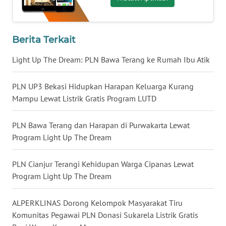
KALTENG
WN
Berita Terkait
KALTARA
Light Up The Dream: PLN Bawa Terang ke Rumah Ibu Atik
WN
KALSEL
PLN UP3 Bekasi Hidupkan Harapan Keluarga Kurang
Mampu Lewat Listrik Gratis Program LUTD
WN
KALTIM
PLN Bawa Terang dan Harapan di Purwakarta Lewat
Program Light Up The Dream
WN
SULSEL
PLN Cianjur Terangi Kehidupan Warga Cipanas Lewat
Program Light Up The Dream
WN
GORONTALO
ALPERKLINAS Dorong Kelompok Masyarakat Tiru
Komunitas Pegawai PLN Donasi Sukarela Listrik Gratis
WN