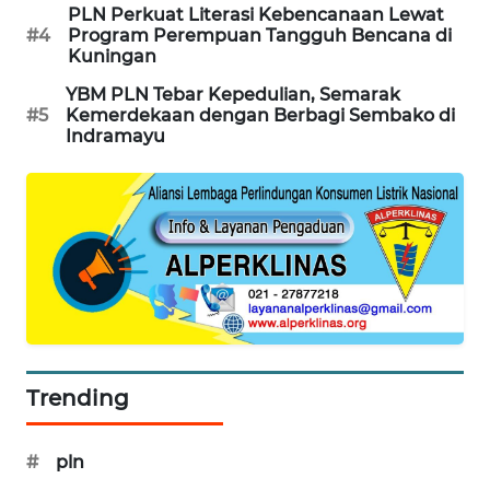
PLN Perkuat Literasi Kebencanaan Lewat
#4
Program Perempuan Tangguh Bencana di
WN
Kuningan
SUMEDANG
YBM PLN Tebar Kepedulian, Semarak
#5
Kemerdekaan dengan Berbagi Sembako di
WN
Indramayu
CIANJUR
WN
KEPULAUAN
SERIBU
WN
TANGERANG
WN
Trending
BINJAI
#
pln
WN