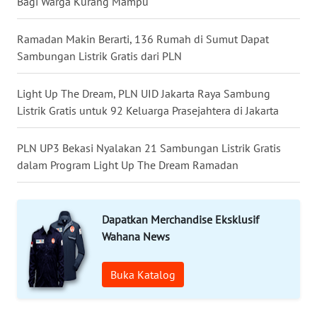
Bagi Warga Kurang Mampu
SULUT
Ramadan Makin Berarti, 136 Rumah di Sumut Dapat
WN
Sambungan Listrik Gratis dari PLN
MALUKU
Light Up The Dream, PLN UID Jakarta Raya Sambung
WN
MALUT
Listrik Gratis untuk 92 Keluarga Prasejahtera di Jakarta
WN
PLN UP3 Bekasi Nyalakan 21 Sambungan Listrik Gratis
DAIRI
dalam Program Light Up The Dream Ramadan
WN
DANAU
Dapatkan Merchandise Eksklusif
TOBA
Wahana News
WN
Buka Katalog
NIAS