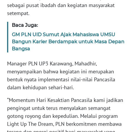
JABAR
sebagai pusat ibadah dan kegiatan masyarakat
setempat.
WN
BANTEN
Baca Juga:
GM PLN UID Sumut Ajak Mahasiswa UMSU
WN
Bangun Karier Berdampak untuk Masa Depan
NTT
Bangsa
WN
Manager PLN UP3 Karawang, Mahadhir,
KEPRI
menyampaikan bahwa kegiatan ini merupakan
bentuk nyata implementasi nilai-nilai Pancasila
WN
dalam kehidupan sehari-hari.
PAPUA
“Momentum Hari Kesaktian Pancasila kami jadikan
WN
pengingat untuk terus menyalakan semangat
PAPUA
gotong royong dan kepedulian. Melalui program
BARAT
Light Up The Dream, PLN berkomitmen membawa
terang dan energi positif bagi masyarakat yang