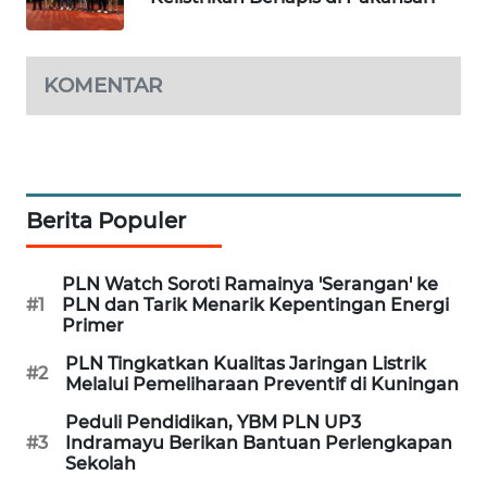
WN
BEKASI
KOMENTAR
WN
BOGOR
WN
DEPOK
Berita Populer
WN
TAPANULI
PLN Watch Soroti Ramainya 'Serangan' ke
UTARA
#1
PLN dan Tarik Menarik Kepentingan Energi
Primer
WN
PLN Tingkatkan Kualitas Jaringan Listrik
SAMOSIR
#2
Melalui Pemeliharaan Preventif di Kuningan
Peduli Pendidikan, YBM PLN UP3
WN
#3
Indramayu Berikan Bantuan Perlengkapan
PADANG
Sekolah
LAWAS