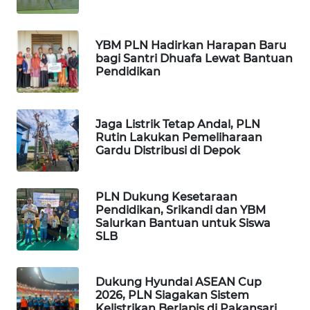
WN
TAPANULI
YBM PLN Hadirkan Harapan Baru
TENGAH
bagi Santri Dhuafa Lewat Bantuan
Pendidikan
WN DELI
SERDANG
Jaga Listrik Tetap Andal, PLN
Rutin Lakukan Pemeliharaan
WN
Gardu Distribusi di Depok
TEBING
TINGGI
PLN Dukung Kesetaraan
Pendidikan, Srikandi dan YBM
WN
Salurkan Bantuan untuk Siswa
PAKPAK
SLB
WN
KARAWANG
Dukung Hyundai ASEAN Cup
2026, PLN Siagakan Sistem
Kelistrikan Berlapis di Pakansari