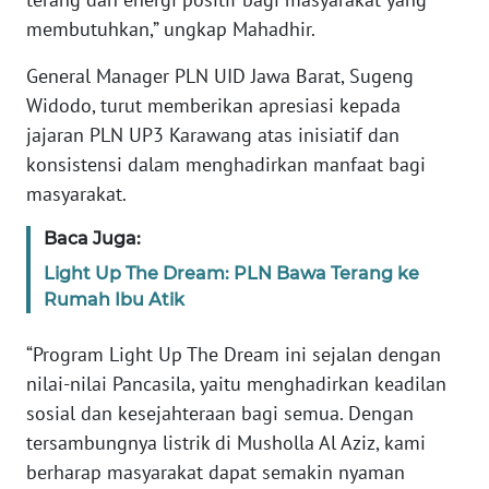
WN
RIAU
membutuhkan,” ungkap Mahadhir.
General Manager PLN UID Jawa Barat, Sugeng
WN
Widodo, turut memberikan apresiasi kepada
SERAMBI
jajaran PLN UP3 Karawang atas inisiatif dan
konsistensi dalam menghadirkan manfaat bagi
WN
JAMBI
masyarakat.
Baca Juga:
WN
SULTRA
Light Up The Dream: PLN Bawa Terang ke
Rumah Ibu Atik
WN
NTB
“Program Light Up The Dream ini sejalan dengan
nilai-nilai Pancasila, yaitu menghadirkan keadilan
WN
sosial dan kesejahteraan bagi semua. Dengan
SULTENG
tersambungnya listrik di Musholla Al Aziz, kami
berharap masyarakat dapat semakin nyaman
WN