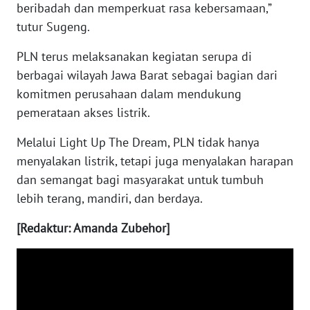
beribadah dan memperkuat rasa kebersamaan,”
SULBAR
tutur Sugeng.
WN
PLN terus melaksanakan kegiatan serupa di
BABEL
berbagai wilayah Jawa Barat sebagai bagian dari
komitmen perusahaan dalam mendukung
WN
pemerataan akses listrik.
SUMBAR
Melalui Light Up The Dream, PLN tidak hanya
WN
menyalakan listrik, tetapi juga menyalakan harapan
SUMSEL
dan semangat bagi masyarakat untuk tumbuh
lebih terang, mandiri, dan berdaya.
WN
BENGKULU
[Redaktur: Amanda Zubehor]
WN
LAMPUNG
WN