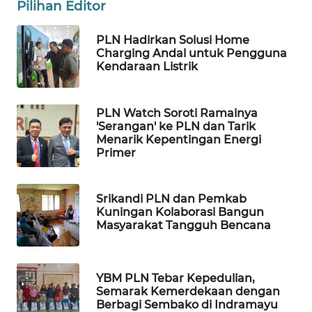
WN
Pilihan Editor
LANGKAT
PLN Hadirkan Solusi Home
WN
Charging Andal untuk Pengguna
Kendaraan Listrik
TAPANULI
SELATAN
PLN Watch Soroti Ramainya
WN
'Serangan' ke PLN dan Tarik
TANJUNG
Menarik Kepentingan Energi
LESUNG
Primer
WN
Srikandi PLN dan Pemkab
KARO
Kuningan Kolaborasi Bangun
Masyarakat Tangguh Bencana
WN
SIMALUNGUN
YBM PLN Tebar Kepedulian,
WN
Semarak Kemerdekaan dengan
LABUHANBATU
Berbagi Sembako di Indramayu