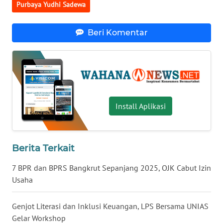
Purbaya Yudhi Sadewa
SULBAR
Beri Komentar
WN
BABEL
WN
SUMBAR
Install Aplikasi
WN
SUMSEL
WN
Berita Terkait
BENGKULU
7 BPR dan BPRS Bangkrut Sepanjang 2025, OJK Cabut Izin
Usaha
WN
LAMPUNG
Genjot Literasi dan Inklusi Keuangan, LPS Bersama UNIAS
Gelar Workshop
WN