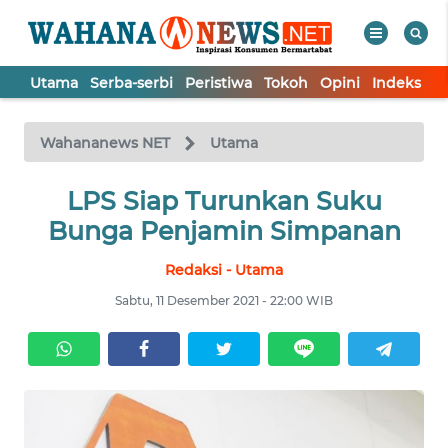
Utama
Serba-serbi
Peristiwa
Tokoh
Opini
Indeks
WAHANA
Tutup
TV
Wahananews NET
Utama
UTAMA
LPS Siap Turunkan Suku
Bunga Penjamin Simpanan
SERBA-
Redaksi - Utama
SERBI
Sabtu, 11 Desember 2021 - 22:00 WIB
PERISTIWA
TOKOH
OPINI