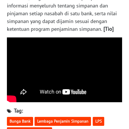
WN
informasi menyeluruh tentang simpanan dan
RIAU
pinjaman setiap nasabah di satu bank, serta nilai
simpanan yang dapat dijamin sesuai dengan
WN
SERAMBI
ketentuan program penjaminan simpanan.
[Tio]
WN
JAMBI
WN
SULTRA
WN
NTB
WN
Tag:
SULTENG
Bunga Bank
Lembaga Penjamin Simpanan
LPS
WN