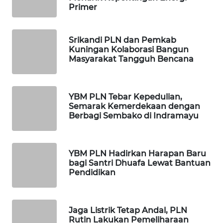
SULUT
Primer
WN
MALUKU
Srikandi PLN dan Pemkab
Kuningan Kolaborasi Bangun
Masyarakat Tangguh Bencana
WN
MALUT
YBM PLN Tebar Kepedulian,
WN
Semarak Kemerdekaan dengan
DAIRI
Berbagi Sembako di Indramayu
WN
DANAU
YBM PLN Hadirkan Harapan Baru
TOBA
bagi Santri Dhuafa Lewat Bantuan
Pendidikan
WN
NIAS
Jaga Listrik Tetap Andal, PLN
Rutin Lakukan Pemeliharaan