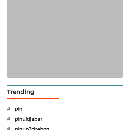
WN
BEKASI
WN
BOGOR
WN
DEPOK
WN
TAPANULI
UTARA
Trending
WN
SAMOSIR
#
pln
WN
#
plnuidjabar
PADANG
LAWAS
#
plnup3cirebon