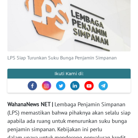
Informasi
INDEKS
BERITA
KONTAK
LPS Siap Turunkan Suku Bunga Penjamin Simpanan
KAMI
Ikuti Kami di:
INFO
IKLAN
TENTANG
WahanaNews NET |
Lembaga Penjamin Simpanan
KAMI
(LPS) memastikan bahwa pihaknya akan selalu siap
PEDOMAN
apabila ada ruang untuk menurunkan suku bunga
MEDIA
penjamin simpanan. Kebijakan ini perlu
SIBER
dalam upaya untuk mendorong penyaluran kredit.