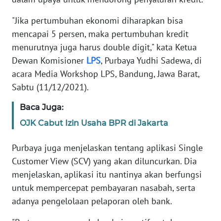
REDAKSI
"Jika pertumbuhan ekonomi diharapkan bisa
mencapai 5 persen, maka pertumbuhan kredit
KARIR
menurutnya juga harus double digit," kata Ketua
Dewan Komisioner
LPS
, Purbaya Yudhi Sadewa, di
DISCLAIMER
acara Media Workshop LPS, Bandung, Jawa Barat,
Sabtu (11/12/2021).
Wahana
News
Baca Juga:
Regional
OJK Cabut Izin Usaha BPR di Jakarta
WN
Purbaya juga menjelaskan tentang aplikasi Single
SUMUT
Customer View (SCV) yang akan diluncurkan. Dia
menjelaskan, aplikasi itu nantinya akan berfungsi
WN
untuk mempercepat pembayaran nasabah, serta
JAKARTA
adanya pengelolaan pelaporan oleh bank.
WN