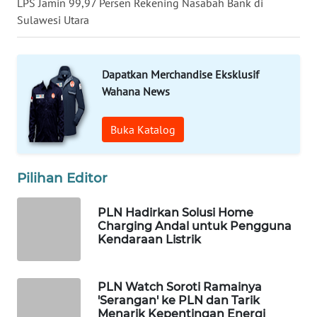
LPS Jamin 99,97 Persen Rekening Nasabah Bank di
KALTENG
Sulawesi Utara
WN
KALTARA
Dapatkan Merchandise Eksklusif
Wahana News
WN
KALSEL
Buka Katalog
WN
KALTIM
Pilihan Editor
WN
PLN Hadirkan Solusi Home
SULSEL
Charging Andal untuk Pengguna
Kendaraan Listrik
WN
GORONTALO
PLN Watch Soroti Ramainya
'Serangan' ke PLN dan Tarik
WN
Menarik Kepentingan Energi