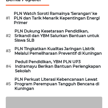
WN
PLN Watch Soroti Ramainya 'Serangan' ke
TAPANULI
#1
PLN dan Tarik Menarik Kepentingan Energi
TENGAH
Primer
PLN Dukung Kesetaraan Pendidikan,
WN DELI
#2
Srikandi dan YBM Salurkan Bantuan untuk
SERDANG
Siswa SLB
PLN Tingkatkan Kualitas Jaringan Listrik
WN
#3
Melalui Pemeliharaan Preventif di Kuningan
TEBING
TINGGI
Peduli Pendidikan, YBM PLN UP3
#4
Indramayu Berikan Bantuan Perlengkapan
Sekolah
WN
PAKPAK
PLN Perkuat Literasi Kebencanaan Lewat
#5
Program Perempuan Tangguh Bencana di
Kuningan
WN
KARAWANG