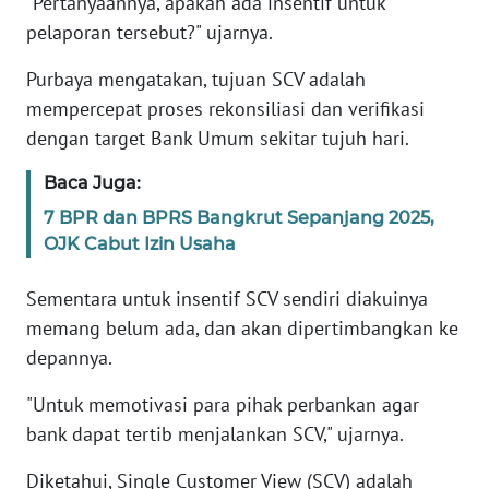
"Pertanyaannya, apakah ada insentif untuk
JABAR
pelaporan tersebut?" ujarnya.
WN
Purbaya mengatakan, tujuan SCV adalah
BANTEN
mempercepat proses rekonsiliasi dan verifikasi
dengan target Bank Umum sekitar tujuh hari.
WN
NTT
Baca Juga:
7 BPR dan BPRS Bangkrut Sepanjang 2025,
WN
OJK Cabut Izin Usaha
KEPRI
Sementara untuk insentif SCV sendiri diakuinya
WN
memang belum ada, dan akan dipertimbangkan ke
PAPUA
depannya.
WN
"Untuk memotivasi para pihak perbankan agar
PAPUA
bank dapat tertib menjalankan SCV," ujarnya.
BARAT
Diketahui, Single Customer View (SCV) adalah