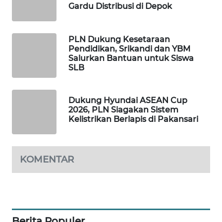
WN
Gardu Distribusi di Depok
LANGKAT
WN
PLN Dukung Kesetaraan
TAPANULI
Pendidikan, Srikandi dan YBM
Salurkan Bantuan untuk Siswa
SELATAN
SLB
WN
TANJUNG
Dukung Hyundai ASEAN Cup
LESUNG
2026, PLN Siagakan Sistem
Kelistrikan Berlapis di Pakansari
WN
KARO
KOMENTAR
WN
SIMALUNGUN
WN
LABUHANBATU
Berita Populer