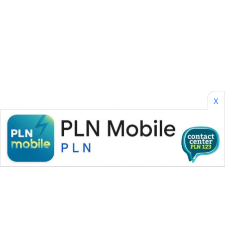
BORNEO
Wahana
Media
Group
WAHANA
NEWS
X
WAHANA
TANI
WAHANA
ADVOKAT
WAHANA
INFRASTRUKTUR
WAHANA