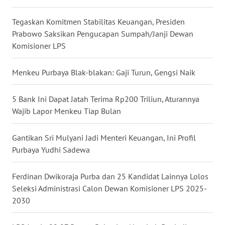
JATENG
Tegaskan Komitmen Stabilitas Keuangan, Presiden
Prabowo Saksikan Pengucapan Sumpah/Janji Dewan
WN
NUSANTARA
Komisioner LPS
WN
Menkeu Purbaya Blak-blakan: Gaji Turun, Gengsi Naik
JOGJA
5 Bank Ini Dapat Jatah Terima Rp200 Triliun, Aturannya
WN
Wajib Lapor Menkeu Tiap Bulan
JATIM
Gantikan Sri Mulyani Jadi Menteri Keuangan, Ini Profil
WN
Purbaya Yudhi Sadewa
BALI
Ferdinan Dwikoraja Purba dan 25 Kandidat Lainnya Lolos
WN
Seleksi Administrasi Calon Dewan Komisioner LPS 2025-
KALBAR
2030
WN