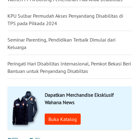
WN
LANGKAT
KPU Sulbar Permudah Akses Penyandang Disabilitas di
TPS pada Pilkada 2024
WN
TAPANULI
SELATAN
Seminar Parenting, Pendidikan Terbaik Dimulai dari
Keluarga
WN
TANJUNG
Peringati Hari Disabilitas Internasional, Pemkot Bekasi Beri
LESUNG
Bantuan untuk Penyandang Disabiltas
WN
KARO
Dapatkan Merchandise Eksklusif
Wahana News
WN
SIMALUNGUN
Buka Katalog
WN
LABUHANBATU