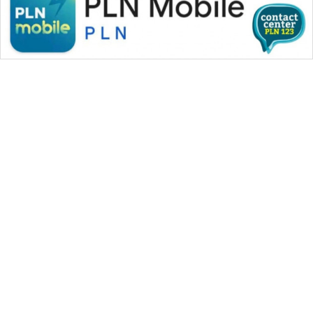
HEALTH
WAHANA
DESA
WISATA
LAPAK
WAHANA
Wahana
Network
KONSUMEN
LISTRIK
WAHANA MEDIA GROUP
|
|
|
WAHANA NEWS co
WAHANA TANI
WAHANA ADVOKAT
MASYARAKAT
|
|
WAHANA INFRASTRUKTUR
WAHANA KONSUMEN
KELISTRIKAN
|
|
|
WAHANA LISTRIK
WAHANA TRAVEL
WAHANA TV
|
|
|
WAHANANEWS id
WAHANANEWS CO ID
WAHANANEWS NET