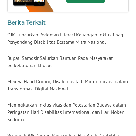
SULUT
WN
Berita Terkait
MALUKU
OJK Luncurkan Pedoman Literasi Keuangan Inklusif bagi
WN
Penyandang Disabilitas Bersama Mitra Nasional
MALUT
Bupati Samosir Salurkan Bantuan Pada Masyarakat
WN
berkebutuhan khusus
DAIRI
Meutya Hafid Dorong Disabilitas Jadi Motor Inovasi dalam
WN
Transformasi Digital Nasional
DANAU
TOBA
Meningkatkan Inklusivitas dan Pelestarian Budaya dalam
Peringatan Hari Disabilitas Internasional dan Hari Noken
WN
Sedunia
NIAS
Wamen PPPA Dorong Pemenuhan Hak Anak Disabilitas