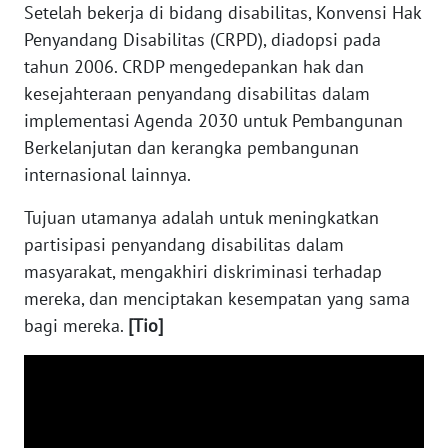
Setelah bekerja di bidang disabilitas, Konvensi Hak
JATENG
Penyandang Disabilitas (CRPD), diadopsi pada
tahun 2006. CRDP mengedepankan hak dan
WN
NUSANTARA
kesejahteraan penyandang disabilitas dalam
implementasi Agenda 2030 untuk Pembangunan
WN
Berkelanjutan dan kerangka pembangunan
JOGJA
internasional lainnya.
Tujuan utamanya adalah untuk meningkatkan
WN
JATIM
partisipasi penyandang disabilitas dalam
masyarakat, mengakhiri diskriminasi terhadap
WN
mereka, dan menciptakan kesempatan yang sama
BALI
bagi mereka.
[Tio]
WN
KALBAR
WN