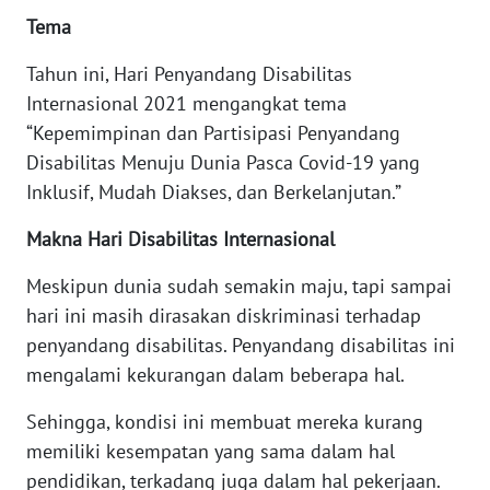
WN
Tema
RIAU
Tahun ini, Hari Penyandang Disabilitas
WN
Internasional 2021 mengangkat tema
SERAMBI
“Kepemimpinan dan Partisipasi Penyandang
Disabilitas Menuju Dunia Pasca Covid-19 yang
WN
JAMBI
Inklusif, Mudah Diakses, dan Berkelanjutan.”
Makna Hari Disabilitas Internasional
WN
SULTRA
Meskipun dunia sudah semakin maju, tapi sampai
hari ini masih dirasakan diskriminasi terhadap
WN
penyandang disabilitas. Penyandang disabilitas ini
NTB
mengalami kekurangan dalam beberapa hal.
WN
Sehingga, kondisi ini membuat mereka kurang
SULTENG
memiliki kesempatan yang sama dalam hal
pendidikan, terkadang juga dalam hal pekerjaan.
WN