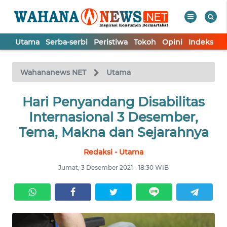
Utama
Serba-serbi
Peristiwa
Tokoh
Opini
Indeks
WAHANA
Tutup
TV
Wahananews NET
Utama
UTAMA
Hari Penyandang Disabilitas
Internasional 3 Desember,
SERBA-
Tema, Makna dan Sejarahnya
SERBI
Redaksi - Utama
PERISTIWA
Jumat, 3 Desember 2021 - 18:30 WIB
TOKOH
OPINI