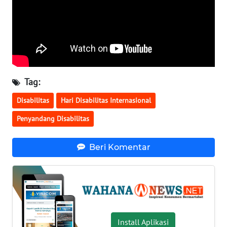
KALTENG
WN
KALTARA
WN
KALSEL
Tag:
Disabilitas
Hari Disabilitas Internasional
WN
KALTIM
Penyandang Disabilitas
WN
Beri Komentar
SULSEL
WN
GORONTALO
WN
Install Aplikasi