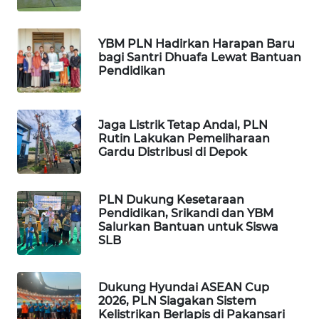
WN
BEKASI
YBM PLN Hadirkan Harapan Baru
WN
bagi Santri Dhuafa Lewat Bantuan
BOGOR
Pendidikan
WN
DEPOK
Jaga Listrik Tetap Andal, PLN
Rutin Lakukan Pemeliharaan
Gardu Distribusi di Depok
WN
TAPANULI
UTARA
PLN Dukung Kesetaraan
Pendidikan, Srikandi dan YBM
Salurkan Bantuan untuk Siswa
WN
SLB
SAMOSIR
WN
Dukung Hyundai ASEAN Cup
PADANG
2026, PLN Siagakan Sistem
LAWAS
Kelistrikan Berlapis di Pakansari