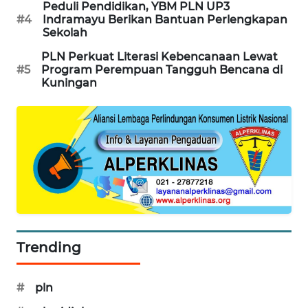
CIREBON
Peduli Pendidikan, YBM PLN UP3
#4
Indramayu Berikan Bantuan Perlengkapan
Sekolah
WN
INDRAMAYU
PLN Perkuat Literasi Kebencanaan Lewat
#5
Program Perempuan Tangguh Bencana di
Kuningan
WN
KUNINGAN
WN
MAJALENGKA
WN
SUBANG
WN
Trending
SUKABUMI
#
pln
WN