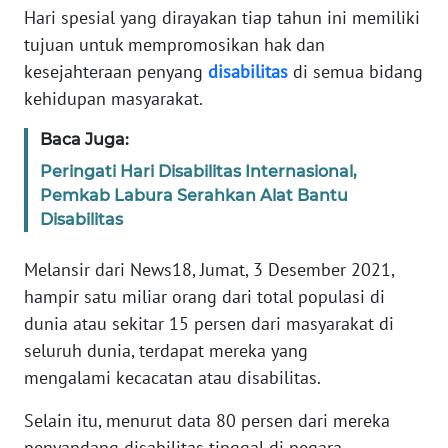
Hari spesial yang dirayakan tiap tahun ini memiliki
REDAKSI
tujuan untuk mempromosikan hak dan
kesejahteraan penyang
disabilitas
di semua bidang
KARIR
kehidupan masyarakat.
Baca Juga:
DISCLAIMER
Peringati Hari Disabilitas Internasional,
Wahana
Pemkab Labura Serahkan Alat Bantu
News
Disabilitas
Regional
Melansir dari News18, Jumat, 3 Desember 2021,
WN
hampir satu miliar orang dari total populasi di
SUMUT
dunia atau sekitar 15 persen dari masyarakat di
seluruh dunia, terdapat mereka yang
WN
mengalami kecacatan atau disabilitas.
JAKARTA
Selain itu, menurut data 80 persen dari mereka
WN
penyandang disabilitas tinggal di negara