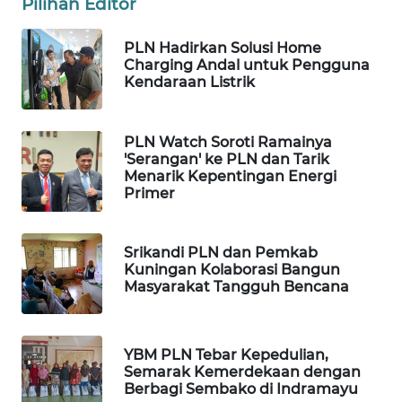
Pilihan Editor
WN
PLN Hadirkan Solusi Home
TAPANULI
Charging Andal untuk Pengguna
TENGAH
Kendaraan Listrik
WN DELI
SERDANG
PLN Watch Soroti Ramainya
'Serangan' ke PLN dan Tarik
Menarik Kepentingan Energi
WN
Primer
TEBING
TINGGI
Srikandi PLN dan Pemkab
Kuningan Kolaborasi Bangun
WN
Masyarakat Tangguh Bencana
PAKPAK
WN
YBM PLN Tebar Kepedulian,
KARAWANG
Semarak Kemerdekaan dengan
Berbagi Sembako di Indramayu