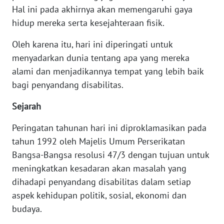
Hal ini pada akhirnya akan memengaruhi gaya
SULBAR
hidup mereka serta kesejahteraan fisik.
WN
Oleh karena itu, hari ini diperingati untuk
BABEL
menyadarkan dunia tentang apa yang mereka
alami dan menjadikannya tempat yang lebih baik
WN
SUMBAR
bagi penyandang disabilitas.
Sejarah
WN
SUMSEL
Peringatan tahunan hari ini diproklamasikan pada
tahun 1992 oleh Majelis Umum Perserikatan
WN
Bangsa-Bangsa resolusi 47/3 dengan tujuan untuk
BENGKULU
meningkatkan kesadaran akan masalah yang
dihadapi penyandang disabilitas dalam setiap
WN
aspek kehidupan politik, sosial, ekonomi dan
LAMPUNG
budaya.
WN