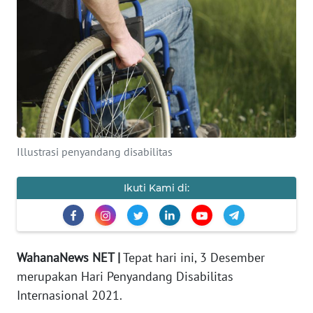
Informasi
INDEKS
BERITA
KONTAK
KAMI
Illustrasi penyandang disabilitas
INFO
IKLAN
Ikuti Kami di:
TENTANG
KAMI
WahanaNews NET |
Tepat hari ini, 3 Desember
PEDOMAN
merupakan Hari Penyandang Disabilitas
MEDIA
Internasional 2021.
SIBER