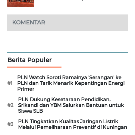
WN
SUMEDANG
KOMENTAR
WN
CIANJUR
WN
Berita Populer
KEPULAUAN
SERIBU
PLN Watch Soroti Ramainya 'Serangan' ke
#1
PLN dan Tarik Menarik Kepentingan Energi
WN
Primer
TANGERANG
PLN Dukung Kesetaraan Pendidikan,
#2
Srikandi dan YBM Salurkan Bantuan untuk
WN
Siswa SLB
BINJAI
PLN Tingkatkan Kualitas Jaringan Listrik
#3
Melalui Pemeliharaan Preventif di Kuningan
WN