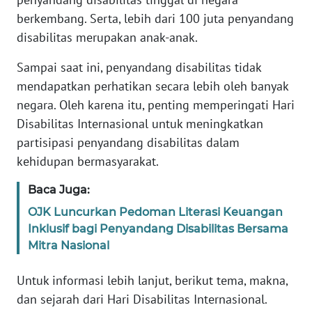
JABAR
berkembang. Serta, lebih dari 100 juta penyandang
disabilitas merupakan anak-anak.
WN
BANTEN
Sampai saat ini, penyandang disabilitas tidak
mendapatkan perhatikan secara lebih oleh banyak
WN
negara. Oleh karena itu, penting memperingati Hari
NTT
Disabilitas Internasional untuk meningkatkan
partisipasi penyandang disabilitas dalam
WN
KEPRI
kehidupan bermasyarakat.
Baca Juga:
WN
PAPUA
OJK Luncurkan Pedoman Literasi Keuangan
Inklusif bagi Penyandang Disabilitas Bersama
Mitra Nasional
WN
PAPUA
BARAT
Untuk informasi lebih lanjut, berikut tema, makna,
dan sejarah dari Hari Disabilitas Internasional.