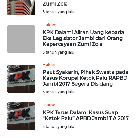
Zumi Zola
5 tahun yang lalu
Informasi
Hukrim
INDEKS
KPK Dalami Aliran Uang kepada
BERITA
Eks Legislator Jambi dari Orang
Kepercayaan Zumi Zola
KONTAK
5 tahun yang lalu
KAMI
Hukrim
Paut Syakarin, Pihak Swasta pada
INFO
Kasus Korupsi Ketok Palu RAPBD
IKLAN
Jambi 2017 Segera Disidang
5 tahun yang lalu
TENTANG
KAMI
Utama
KPK Terus Dalami Kasus Suap
“Ketok Palu” APBD Jambi T.A 2017
PEDOMAN
MEDIA
5 tahun yang lalu
SIBER