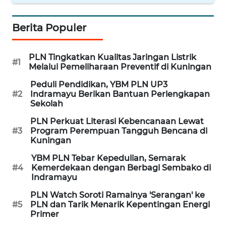
JABAR
Berita Populer
WN
BANTEN
PLN Tingkatkan Kualitas Jaringan Listrik
#1
WN
Melalui Pemeliharaan Preventif di Kuningan
NTT
Peduli Pendidikan, YBM PLN UP3
#2
Indramayu Berikan Bantuan Perlengkapan
Sekolah
WN
KEPRI
PLN Perkuat Literasi Kebencanaan Lewat
#3
Program Perempuan Tangguh Bencana di
Kuningan
WN
PAPUA
YBM PLN Tebar Kepedulian, Semarak
#4
Kemerdekaan dengan Berbagi Sembako di
Indramayu
WN
PAPUA
PLN Watch Soroti Ramainya 'Serangan' ke
BARAT
#5
PLN dan Tarik Menarik Kepentingan Energi
Primer