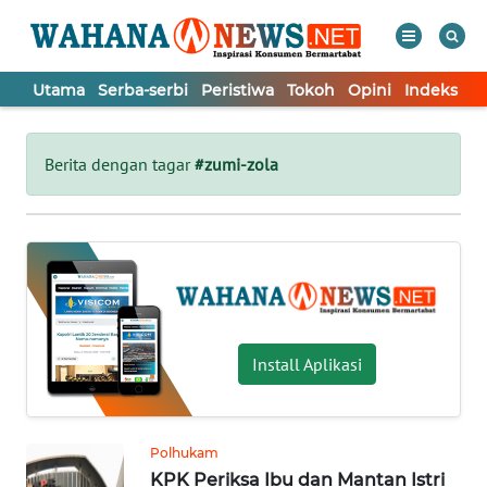
Utama
Serba-serbi
Peristiwa
Tokoh
Opini
Indeks
WAHANA
Tutup
TV
Berita dengan tagar
#zumi-zola
UTAMA
SERBA-
SERBI
PERISTIWA
Install Aplikasi
TOKOH
Polhukam
KPK Periksa Ibu dan Mantan Istri
OPINI