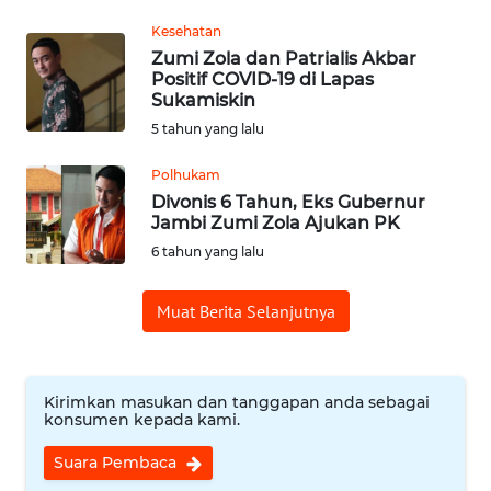
Kesehatan
REDAKSI
Zumi Zola dan Patrialis Akbar
Positif COVID-19 di Lapas
KARIR
Sukamiskin
5 tahun yang lalu
DISCLAIMER
Polhukam
Divonis 6 Tahun, Eks Gubernur
Wahana
Jambi Zumi Zola Ajukan PK
News
Regional
6 tahun yang lalu
Muat Berita Selanjutnya
WN
SUMUT
WN
Kirimkan masukan dan tanggapan anda sebagai
JAKARTA
konsumen kepada kami.
Suara Pembaca
WN