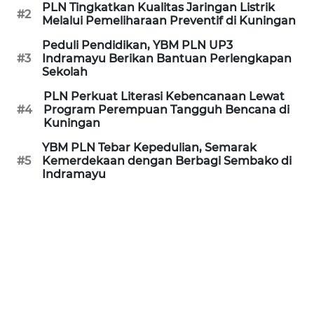
PLN Tingkatkan Kualitas Jaringan Listrik
#2
Melalui Pemeliharaan Preventif di Kuningan
REDAKSI
Peduli Pendidikan, YBM PLN UP3
#3
Indramayu Berikan Bantuan Perlengkapan
KARIR
Sekolah
PLN Perkuat Literasi Kebencanaan Lewat
DISCLAIMER
#4
Program Perempuan Tangguh Bencana di
Kuningan
Wahana
YBM PLN Tebar Kepedulian, Semarak
News
#5
Kemerdekaan dengan Berbagi Sembako di
Regional
Indramayu
WN
SUMUT
WN
JAKARTA
WN