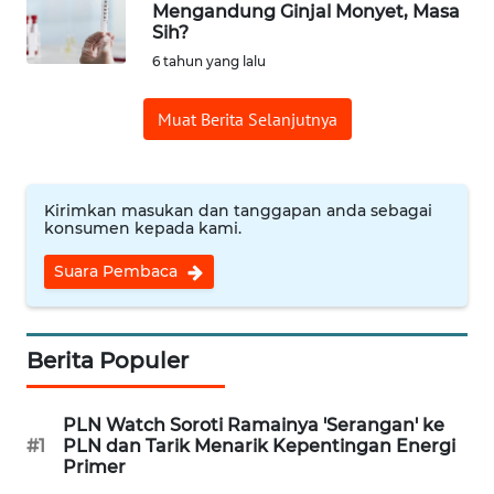
Mengandung Ginjal Monyet, Masa
Sih?
Informasi
6 tahun yang lalu
INDEKS
Muat Berita Selanjutnya
BERITA
KONTAK
KAMI
Kirimkan masukan dan tanggapan anda sebagai
konsumen kepada kami.
INFO
Suara Pembaca
IKLAN
TENTANG
Berita Populer
KAMI
PLN Watch Soroti Ramainya 'Serangan' ke
PEDOMAN
#1
PLN dan Tarik Menarik Kepentingan Energi
MEDIA
Primer
SIBER