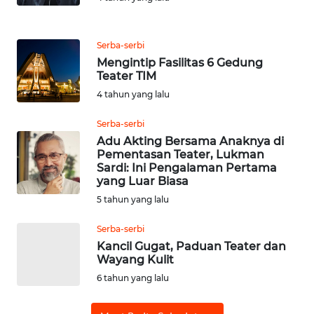
REDAKSI
Serba-serbi
KARIR
Mengintip Fasilitas 6 Gedung
Teater TIM
4 tahun yang lalu
DISCLAIMER
Serba-serbi
Wahana
Adu Akting Bersama Anaknya di
News
Pementasan Teater, Lukman
Regional
Sardi: Ini Pengalaman Pertama
yang Luar Biasa
WN
5 tahun yang lalu
SUMUT
Serba-serbi
Kancil Gugat, Paduan Teater dan
WN
Wayang Kulit
JAKARTA
6 tahun yang lalu
WN