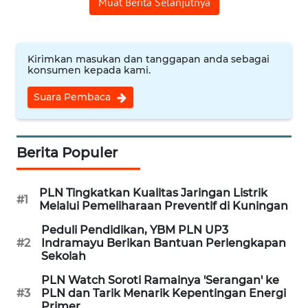
Muat Berita Selanjutnya
JABAR
WN
BANTEN
Kirimkan masukan dan tanggapan anda sebagai
konsumen kepada kami.
WN
Suara Pembaca
NTT
WN
Berita Populer
KEPRI
WN
PLN Tingkatkan Kualitas Jaringan Listrik
#1
Melalui Pemeliharaan Preventif di Kuningan
PAPUA
Peduli Pendidikan, YBM PLN UP3
#2
Indramayu Berikan Bantuan Perlengkapan
WN
Sekolah
PAPUA
BARAT
PLN Watch Soroti Ramainya 'Serangan' ke
#3
PLN dan Tarik Menarik Kepentingan Energi
Primer