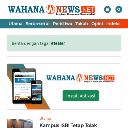
Utama
Serba-serbi
Peristiwa
Tokoh
Opini
Indeks
WAHANA
Tutup
TV
Berita dengan tagar
#teater
UTAMA
SERBA-
SERBI
PERISTIWA
Install Aplikasi
TOKOH
Utama
Kampus ISBI Tetap Tolak
OPINI