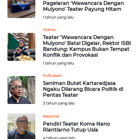
Pagelaran ‘Wawancara Dengan
Mulyono’ Teater Payung Hitam
Informasi
1 tahun yang lalu
INDEKS
Utama
BERITA
Teater ‘Wawancara Dengan
Mulyono’ Batal Digelar, Rektor ISBI
Bandung: Kampus Bukan Tempat
KONTAK
Konflik dan Provokasi
KAMI
1 tahun yang lalu
INFO
Polhukam
IKLAN
Seniman Butet Kartaredjasa
Ngaku Dilarang Bicara Politik di
Pentas Teater
TENTANG
3 tahun yang lalu
KAMI
Nasional
PEDOMAN
Pendiri Teater Koma Nano
MEDIA
Riantiarno Tutup Usia
SIBER
4 tahun yang lalu