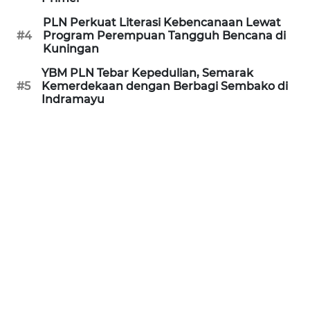
WN
RIAU
PLN Perkuat Literasi Kebencanaan Lewat
#4
Program Perempuan Tangguh Bencana di
Kuningan
WN
SERAMBI
YBM PLN Tebar Kepedulian, Semarak
#5
Kemerdekaan dengan Berbagi Sembako di
Indramayu
WN
JAMBI
WN
SULTRA
WN
NTB
WN
SULTENG
WN