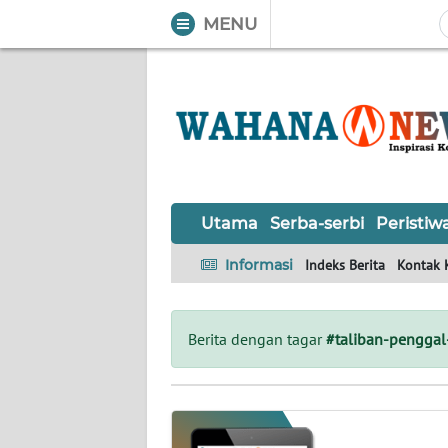
MENU
WAHANA
Tutup
TV
UTAMA
SERBA-
Utama
Serba-serbi
Peristiw
SERBI
Informasi
Indeks Berita
Kontak 
PERISTIWA
TOKOH
Berita dengan tagar
#taliban-penggal
OPINI
Informasi