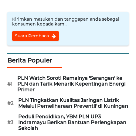
JABAR
WN
Kirimkan masukan dan tanggapan anda sebagai
BANTEN
konsumen kepada kami.
Suara Pembaca
WN
NTT
Berita Populer
WN
KEPRI
PLN Watch Soroti Ramainya 'Serangan' ke
#1
PLN dan Tarik Menarik Kepentingan Energi
WN
Primer
PAPUA
PLN Tingkatkan Kualitas Jaringan Listrik
#2
Melalui Pemeliharaan Preventif di Kuningan
WN
PAPUA
Peduli Pendidikan, YBM PLN UP3
BARAT
#3
Indramayu Berikan Bantuan Perlengkapan
Sekolah