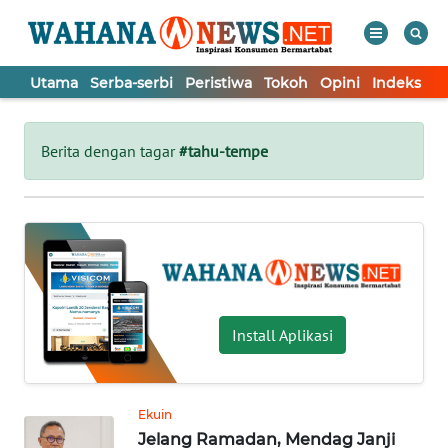
Utama
Serba-serbi
Peristiwa
Tokoh
Opini
Indeks
WAHANA
Tutup
TV
Berita dengan tagar
#tahu-tempe
UTAMA
SERBA-
SERBI
PERISTIWA
Install Aplikasi
TOKOH
Ekuin
Jelang Ramadan, Mendag Janji
OPINI