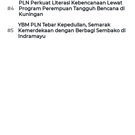
WN
PLN Perkuat Literasi Kebencanaan Lewat
RIAU
#4
Program Perempuan Tangguh Bencana di
Kuningan
WN
YBM PLN Tebar Kepedulian, Semarak
SERAMBI
#5
Kemerdekaan dengan Berbagi Sembako di
Indramayu
WN
JAMBI
WN
SULTRA
WN
NTB
WN
SULTENG
WN