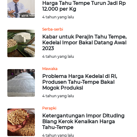
Harga Tahu Tempe Turun Jadi Rp
12.000 per Kg
Informasi
4 tahun yang lalu
INDEKS
Serba-serbi
BERITA
Kabar untuk Perajin Tahu Tempe,
Kedelai Impor Bakal Datang Awal
2023
KONTAK
4 tahun yang lalu
KAMI
Mawaka
INFO
Problema Harga Kedelai di RI,
IKLAN
Produsen Tahu-Tempe Bakal
Mogok Produksi
TENTANG
4 tahun yang lalu
KAMI
Perapki
Ketergantungan Impor Dituding
PEDOMAN
Biang Kerok Kenaikan Harga
MEDIA
Tahu-Tempe
SIBER
4 tahun yang lalu