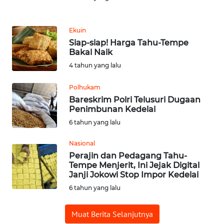
REDAKSI
Ekuin
Siap-siap! Harga Tahu-Tempe
KARIR
Bakal Naik
4 tahun yang lalu
DISCLAIMER
Polhukam
Wahana
Bareskrim Polri Telusuri Dugaan
News
Penimbunan Kedelai
Regional
6 tahun yang lalu
WN
Nasional
SUMUT
Perajin dan Pedagang Tahu-
Tempe Menjerit, Ini Jejak Digital
Janji Jokowi Stop Impor Kedelai
WN
6 tahun yang lalu
JAKARTA
Muat Berita Selanjutnya
WN