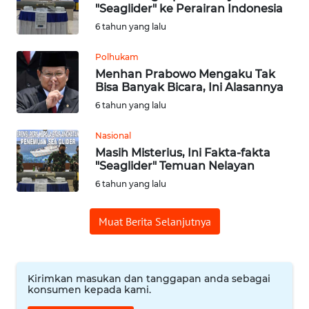
"Seaglider" ke Perairan Indonesia
6 tahun yang lalu
Informasi
Polhukam
INDEKS
Menhan Prabowo Mengaku Tak
BERITA
Bisa Banyak Bicara, Ini Alasannya
6 tahun yang lalu
KONTAK
KAMI
Nasional
Masih Misterius, Ini Fakta-fakta
"Seaglider" Temuan Nelayan
INFO
IKLAN
6 tahun yang lalu
TENTANG
Muat Berita Selanjutnya
KAMI
PEDOMAN
Kirimkan masukan dan tanggapan anda sebagai
MEDIA
konsumen kepada kami.
SIBER