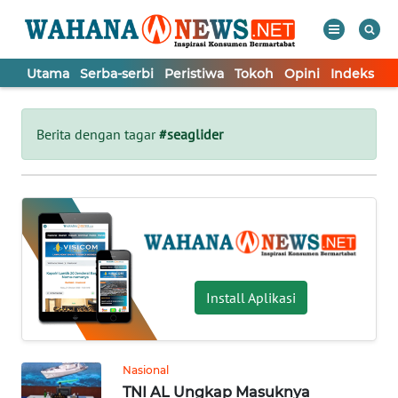
Utama
Serba-serbi
Peristiwa
Tokoh
Opini
Indeks
WAHANA
Tutup
TV
Berita dengan tagar
#seaglider
UTAMA
SERBA-
SERBI
PERISTIWA
Install Aplikasi
TOKOH
Nasional
TNI AL Ungkap Masuknya
OPINI