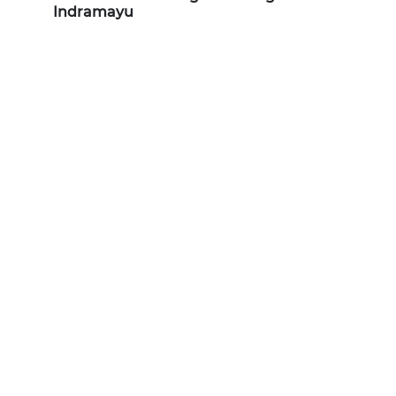
JABAR
Indramayu
WN
BANTEN
WN
NTT
WN
KEPRI
WN
PAPUA
WN
PAPUA
BARAT