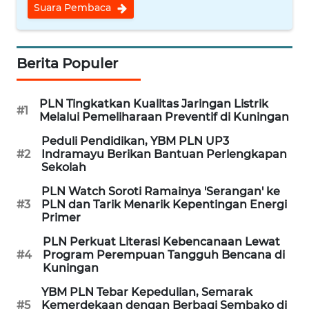
Suara Pembaca
REDAKSI
KARIR
Berita Populer
DISCLAIMER
PLN Tingkatkan Kualitas Jaringan Listrik
#1
Melalui Pemeliharaan Preventif di Kuningan
Wahana
Peduli Pendidikan, YBM PLN UP3
News
#2
Indramayu Berikan Bantuan Perlengkapan
Regional
Sekolah
PLN Watch Soroti Ramainya 'Serangan' ke
WN
#3
PLN dan Tarik Menarik Kepentingan Energi
SUMUT
Primer
PLN Perkuat Literasi Kebencanaan Lewat
WN
#4
Program Perempuan Tangguh Bencana di
JAKARTA
Kuningan
YBM PLN Tebar Kepedulian, Semarak
WN
#5
Kemerdekaan dengan Berbagi Sembako di