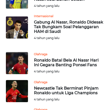
SULBAR
4 tahun yang lalu
Internasional
WN
Gabung Al Nassr, Ronaldo Didesak
BABEL
Tak Bungkam Soal Pelanggaran
HAM di Saudi
WN
4 tahun yang lalu
SUMBAR
WN
Olahraga
SUMSEL
Ronaldo Batal Bela Al Nassr Hari
Ini Gegara Banting Ponsel Fans
4 tahun yang lalu
WN
BENGKULU
Olahraga
Newcastle Tak Berminat Pinjam
WN
Ronaldo untuk Liga Champions
LAMPUNG
4 tahun yang lalu
WN
Olahraga