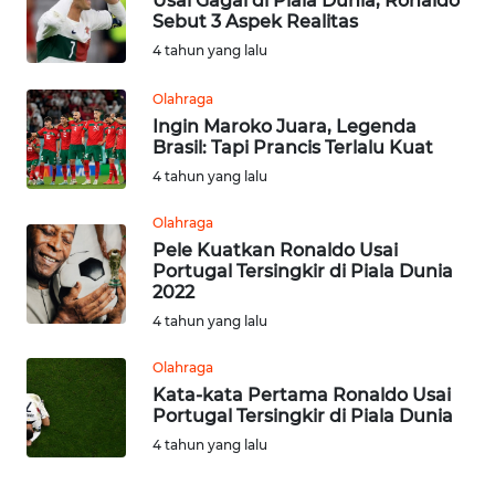
Usai Gagal di Piala Dunia, Ronaldo
Sebut 3 Aspek Realitas
WN
4 tahun yang lalu
TAPANULI
TENGAH
Olahraga
Ingin Maroko Juara, Legenda
Brasil: Tapi Prancis Terlalu Kuat
WN DELI
SERDANG
4 tahun yang lalu
Olahraga
WN
Pele Kuatkan Ronaldo Usai
TEBING
Portugal Tersingkir di Piala Dunia
TINGGI
2022
4 tahun yang lalu
WN
PAKPAK
Olahraga
Kata-kata Pertama Ronaldo Usai
Portugal Tersingkir di Piala Dunia
WN
KARAWANG
4 tahun yang lalu