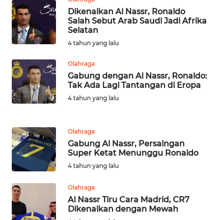
JATENG
Dikenalkan Al Nassr, Ronaldo
Salah Sebut Arab Saudi Jadi Afrika
Selatan
WN
NUSANTARA
4 tahun yang lalu
Olahraga
WN
Gabung dengan Al Nassr, Ronaldo:
JOGJA
Tak Ada Lagi Tantangan di Eropa
4 tahun yang lalu
WN
JATIM
Olahraga
WN
Gabung Al Nassr, Persaingan
BALI
Super Ketat Menunggu Ronaldo
4 tahun yang lalu
WN
Olahraga
KALBAR
Al Nassr Tiru Cara Madrid, CR7
Dikenalkan dengan Mewah
WN