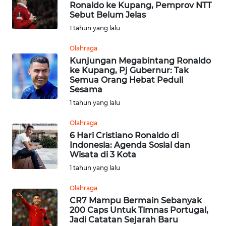
Ronaldo ke Kupang, Pemprov NTT
Sebut Belum Jelas
Informasi
1 tahun yang lalu
INDEKS
Olahraga
BERITA
Kunjungan Megabintang Ronaldo
ke Kupang, Pj Gubernur: Tak
Semua Orang Hebat Peduli
KONTAK
Sesama
KAMI
1 tahun yang lalu
INFO
Olahraga
IKLAN
6 Hari Cristiano Ronaldo di
Indonesia: Agenda Sosial dan
Wisata di 3 Kota
TENTANG
1 tahun yang lalu
KAMI
Olahraga
PEDOMAN
CR7 Mampu Bermain Sebanyak
MEDIA
200 Caps Untuk Timnas Portugal,
SIBER
Jadi Catatan Sejarah Baru