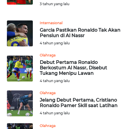
3 tahun yang lalu
REDAKSI
Internasional
KARIR
Garcia Pastikan Ronaldo Tak Akan
Pensiun di Al Nassr
DISCLAIMER
4 tahun yang lalu
Wahana
Olahraga
News
Debut Pertama Ronaldo
Regional
Berkostum Al Nassr, Disebut
Tukang Menipu Lawan
4 tahun yang lalu
WN
SUMUT
Olahraga
Jelang Debut Pertama, Cristiano
WN
Ronaldo Pamer Skill saat Latihan
JAKARTA
4 tahun yang lalu
WN
Olahraga