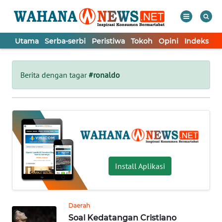
Utama
Serba-serbi
Peristiwa
Tokoh
Opini
Indeks
WAHANA
Tutup
TV
Berita dengan tagar
#ronaldo
UTAMA
SERBA-
SERBI
PERISTIWA
Install Aplikasi
TOKOH
Daerah
Soal Kedatangan Cristiano
OPINI