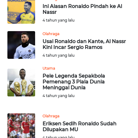
SULUT
Ini Alasan Ronaldo Pindah ke Al
Nassr
WN
4 tahun yang lalu
MALUKU
Olahraga
WN
Usai Ronaldo dan Kante, Al Nassr
Kini Incar Sergio Ramos
MALUT
4 tahun yang lalu
WN
Utama
DAIRI
Pele Legenda Sepakbola
Pemenang 3 Piala Dunia
WN
Meninggal Dunia
DANAU
4 tahun yang lalu
TOBA
WN
Olahraga
NIAS
Eriksen Sedih Ronaldo Sudah
Dilupakan MU
4 tahun yang lalu