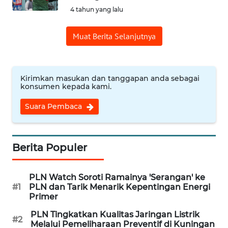
4 tahun yang lalu
WN
SUMEDANG
Muat Berita Selanjutnya
WN
CIANJUR
Kirimkan masukan dan tanggapan anda sebagai
konsumen kepada kami.
WN
Suara Pembaca
KEPULAUAN
SERIBU
WN
Berita Populer
TANGERANG
PLN Watch Soroti Ramainya 'Serangan' ke
WN
#1
PLN dan Tarik Menarik Kepentingan Energi
BINJAI
Primer
PLN Tingkatkan Kualitas Jaringan Listrik
#2
WN
Melalui Pemeliharaan Preventif di Kuningan