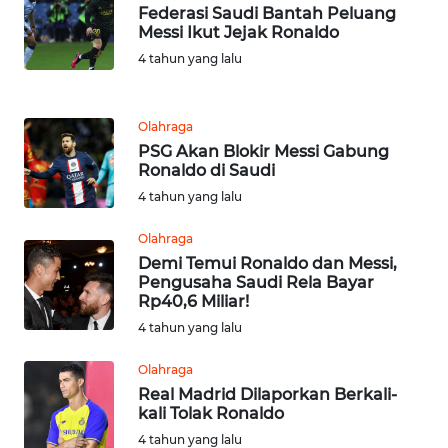
JABAR
Federasi Saudi Bantah Peluang
Messi Ikut Jejak Ronaldo
WN
4 tahun yang lalu
BANTEN
Olahraga
WN
PSG Akan Blokir Messi Gabung
NTT
Ronaldo di Saudi
4 tahun yang lalu
WN
KEPRI
Olahraga
Demi Temui Ronaldo dan Messi,
WN
Pengusaha Saudi Rela Bayar
PAPUA
Rp40,6 Miliar!
4 tahun yang lalu
WN
Olahraga
PAPUA
Real Madrid Dilaporkan Berkali-
BARAT
kali Tolak Ronaldo
4 tahun yang lalu