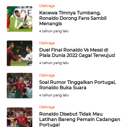
WN
Olahraga
BEKASI
Kecewa Timnya Tumbang,
Ronaldo Dorong Fans Sambil
WN
Menangis
BOGOR
4 tahun yang lalu
WN
Olahraga
DEPOK
Duel Final Ronaldo Vs Messi di
Piala Dunia 2022 Gagal Terwujud
4 tahun yang lalu
WN
TAPANULI
Olahraga
UTARA
Soal Rumor Tinggalkan Portugal,
Ronaldo Buka Suara
WN
4 tahun yang lalu
SAMOSIR
Olahraga
WN
Ronaldo Disebut Tidak Mau
PADANG
Latihan Bareng Pemain Cadangan
LAWAS
Portugal