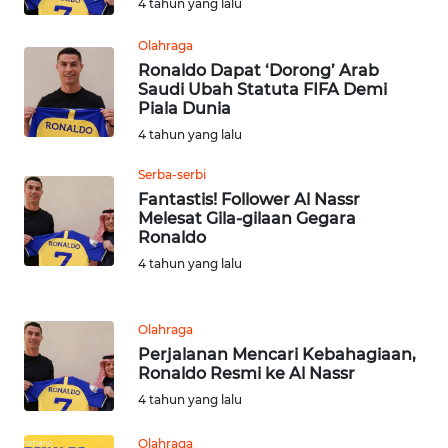
4 tahun yang lalu
KALTENG
Olahraga
WN
Ronaldo Dapat ‘Dorong’ Arab
KALTARA
Saudi Ubah Statuta FIFA Demi
Piala Dunia
4 tahun yang lalu
WN
KALSEL
Serba-serbi
Fantastis! Follower Al Nassr
WN
Melesat Gila-gilaan Gegara
KALTIM
Ronaldo
4 tahun yang lalu
WN
SULSEL
Olahraga
Perjalanan Mencari Kebahagiaan,
WN
Ronaldo Resmi ke Al Nassr
GORONTALO
4 tahun yang lalu
WN
Olahraga