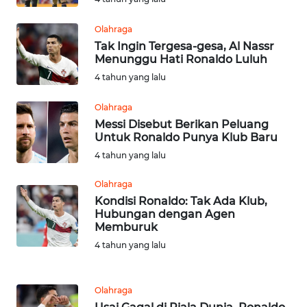
WN
LANGKAT
Olahraga
Tak Ingin Tergesa-gesa, Al Nassr
WN
Menunggu Hati Ronaldo Luluh
TAPANULI
4 tahun yang lalu
SELATAN
Olahraga
WN
Messi Disebut Berikan Peluang
TANJUNG
Untuk Ronaldo Punya Klub Baru
LESUNG
4 tahun yang lalu
WN
Olahraga
KARO
Kondisi Ronaldo: Tak Ada Klub,
Hubungan dengan Agen
Memburuk
WN
4 tahun yang lalu
SIMALUNGUN
WN
Olahraga
LABUHANBATU