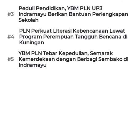
CIREBON
Peduli Pendidikan, YBM PLN UP3
#3
Indramayu Berikan Bantuan Perlengkapan
WN
Sekolah
INDRAMAYU
PLN Perkuat Literasi Kebencanaan Lewat
#4
Program Perempuan Tangguh Bencana di
WN
Kuningan
KUNINGAN
YBM PLN Tebar Kepedulian, Semarak
#5
Kemerdekaan dengan Berbagi Sembako di
WN
Indramayu
MAJALENGKA
WN
SUBANG
WN
SUKABUMI
WN