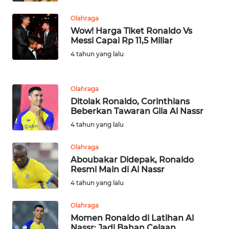
WN
RIAU
Olahraga
Wow! Harga Tiket Ronaldo Vs
WN
Messi Capai Rp 11,5 Miliar
SERAMBI
4 tahun yang lalu
WN
JAMBI
Olahraga
Ditolak Ronaldo, Corinthians
Beberkan Tawaran Gila Al Nassr
WN
SULTRA
4 tahun yang lalu
Olahraga
WN
Aboubakar Didepak, Ronaldo
NTB
Resmi Main di Al Nassr
4 tahun yang lalu
WN
SULTENG
Olahraga
Momen Ronaldo di Latihan Al
WN
Nassr: Jadi Bahan Celaan