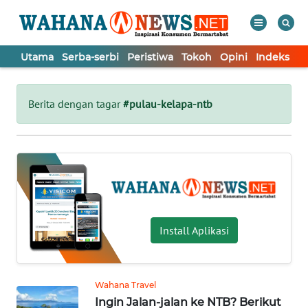
Utama
Serba-serbi
Peristiwa
Tokoh
Opini
Indeks
WAHANA
Tutup
TV
Berita dengan tagar
#pulau-kelapa-ntb
UTAMA
SERBA-
SERBI
PERISTIWA
Install Aplikasi
TOKOH
Wahana Travel
Ingin Jalan-jalan ke NTB? Berikut
OPINI