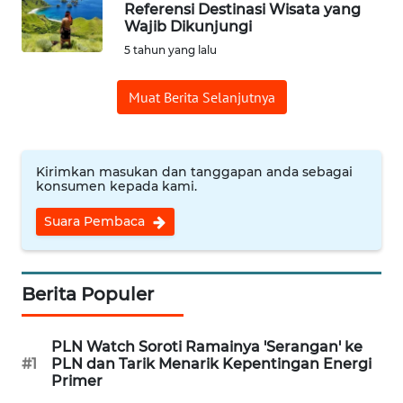
Referensi Destinasi Wisata yang
Wajib Dikunjungi
Informasi
5 tahun yang lalu
INDEKS
Muat Berita Selanjutnya
BERITA
KONTAK
KAMI
Kirimkan masukan dan tanggapan anda sebagai
konsumen kepada kami.
INFO
Suara Pembaca
IKLAN
TENTANG
Berita Populer
KAMI
PLN Watch Soroti Ramainya 'Serangan' ke
PEDOMAN
#1
PLN dan Tarik Menarik Kepentingan Energi
MEDIA
Primer
SIBER