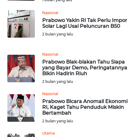
SULUT
Nasional
WN
Prabowo Yakin RI Tak Perlu Impor
MALUKU
Solar Lagi Usai Peluncuran B50
2 bulan yang lalu
WN
MALUT
Nasional
Prabowo Blak-blakan Tahu Siapa
WN
yang Bayar Demo, Peringatannya
DAIRI
Bikin Hadirin Riuh
2 bulan yang lalu
WN
DANAU
Nasional
TOBA
Prabowo Bicara Anomali Ekonomi
RI, Kaget Tahu Penduduk Miskin
Bertambah
WN
NIAS
2 bulan yang lalu
Utama