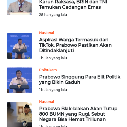
Karun Raksasa, BRIN dan TNI
KALTENG
Temukan Cadangan Emas
28 hari yang lalu
WN
KALTARA
Nasional
WN
Aspirasi Warga Termasuk dari
KALSEL
TikTok, Prabowo Pastikan Akan
Ditindaklanjuti
1 bulan yang lalu
WN
KALTIM
Polhukam
Prabowo Singgung Para Elit Politik
WN
yang Bikin Gaduh
SULSEL
1 bulan yang lalu
WN
Nasional
GORONTALO
Prabowo Blak-blakan Akan Tutup
800 BUMN yang Rugi, Sebut
Negara Bisa Hemat Triliunan
WN
1 bulan yang lalu