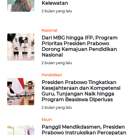
Kelewatan
2 bulan yang lalu
WN
SUMEDANG
Nasional
WN
Dari MBG hingga IFP, Program
CIANJUR
Prioritas Presiden Prabowo
Dorong Kemajuan Pendidikan
Nasional
WN
2 bulan yang lalu
KEPULAUAN
SERIBU
Pendidikan
Presiden Prabowo Tingkatkan
WN
Kesejahteraan dan Kompetensi
TANGERANG
Guru, Tunjangan Naik hingga
Program Beasiswa Diperluas
2 bulan yang lalu
WN
BINJAI
Ekuin
Panggil Mendikdasmen, Presiden
WN
Prabowo Instruksikan Percepatan