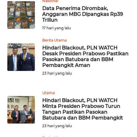
WN
Nasional
RIAU
Data Penerima Dirombak,
Anggaran MBG Dipangkas Rp39
Triliun
WN
17 hari yang lalu
SERAMBI
Berita Utama
WN
Hindari Blackout, PLN WATCH
JAMBI
Desak Presiden Prabowo Pastikan
Pasokan Batubara dan BBM
Pembangkit Aman
WN
23 hari yang lalu
SULTRA
WN
Utama
NTB
Hindari Blackout, PLN WATCH
Minta Presiden Prabowo Turun
Tangan Pastikan Pasokan
WN
Batubara dan BBM Pembangkit
SULTENG
23 hari yang lalu
WN