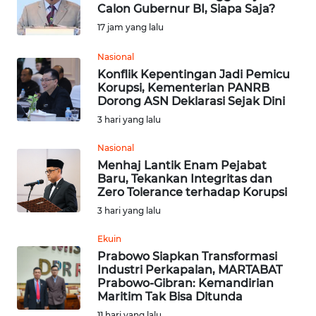
Calon Gubernur BI, Siapa Saja?
17 jam yang lalu
Informasi
Nasional
INDEKS
Konflik Kepentingan Jadi Pemicu
BERITA
Korupsi, Kementerian PANRB
Dorong ASN Deklarasi Sejak Dini
KONTAK
3 hari yang lalu
KAMI
Nasional
Menhaj Lantik Enam Pejabat
INFO
Baru, Tekankan Integritas dan
IKLAN
Zero Tolerance terhadap Korupsi
3 hari yang lalu
TENTANG
KAMI
Ekuin
Prabowo Siapkan Transformasi
Industri Perkapalan, MARTABAT
PEDOMAN
Prabowo-Gibran: Kemandirian
MEDIA
Maritim Tak Bisa Ditunda
SIBER
11 hari yang lalu