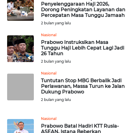
Penyelenggaraan Haji 2026,
Dorong Peningkatan Layanan dan
WN
Percepatan Masa Tunggu Jamaah
TAPANULI
2 bulan yang lalu
TENGAH
Nasional
WN DELI
Prabowo Instruksikan Masa
SERDANG
Tunggu Haji Lebih Cepat Lagi Jadi
26 Tahun
2 bulan yang lalu
WN
TEBING
Nasional
TINGGI
Tuntutan Stop MBG Berbalik Jadi
Perlawanan, Massa Turun ke Jalan
WN
Dukung Prabowo
PAKPAK
2 bulan yang lalu
WN
KARAWANG
Nasional
Prabowo Batal Hadiri KTT Rusia-
ASEAN, Istana Beberkan