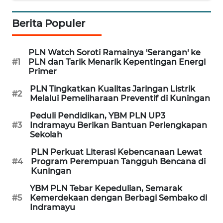
PURWAKARTA
Berita Populer
WN
PRIANGAN
TIMUR
PLN Watch Soroti Ramainya 'Serangan' ke
#1
PLN dan Tarik Menarik Kepentingan Energi
Primer
WN
SEMARANG
PLN Tingkatkan Kualitas Jaringan Listrik
#2
Melalui Pemeliharaan Preventif di Kuningan
WN
Peduli Pendidikan, YBM PLN UP3
SOLO
#3
Indramayu Berikan Bantuan Perlengkapan
Sekolah
WN
PLN Perkuat Literasi Kebencanaan Lewat
BOROBUDUR
#4
Program Perempuan Tangguh Bencana di
Kuningan
WN
YBM PLN Tebar Kepedulian, Semarak
MADURA
#5
Kemerdekaan dengan Berbagi Sembako di
Indramayu
WN