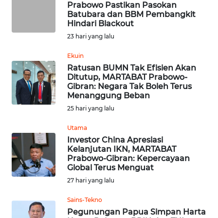
Prabowo Pastikan Pasokan
JATENG
Batubara dan BBM Pembangkit
Hindari Blackout
WN
23 hari yang lalu
NUSANTARA
Ekuin
Ratusan BUMN Tak Efisien Akan
WN
Ditutup, MARTABAT Prabowo-
JOGJA
Gibran: Negara Tak Boleh Terus
Menanggung Beban
WN
25 hari yang lalu
JATIM
Utama
Investor China Apresiasi
WN
Kelanjutan IKN, MARTABAT
BALI
Prabowo-Gibran: Kepercayaan
Global Terus Menguat
WN
27 hari yang lalu
KALBAR
Sains-Tekno
Pegunungan Papua Simpan Harta
WN