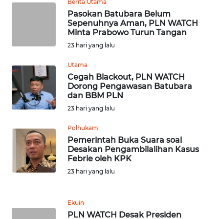
Berita Utama
SULBAR
Pasokan Batubara Belum
Sepenuhnya Aman, PLN WATCH
Minta Prabowo Turun Tangan
WN
BABEL
23 hari yang lalu
Utama
WN
Cegah Blackout, PLN WATCH
SUMBAR
Dorong Pengawasan Batubara
dan BBM PLN
WN
23 hari yang lalu
SUMSEL
Polhukam
Pemerintah Buka Suara soal
WN
Desakan Pengambilalihan Kasus
BENGKULU
Febrie oleh KPK
23 hari yang lalu
WN
LAMPUNG
Ekuin
PLN WATCH Desak Presiden
WN