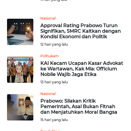
REDAKSI
Nasional
Approval Rating Prabowo Turun
KARIR
Signifikan, SMRC Kaitkan dengan
Kondisi Ekonomi dan Politik
DISCLAIMER
12 hari yang lalu
Wahana
Polhukam
News
KAI Kecam Ucapan Kasar Advokat
Regional
ke Wartawan, Kak Mia: Officium
Nobile Wajib Jaga Etika
13 hari yang lalu
WN
SUMUT
Nasional
Prabowo: Silakan Kritik
WN
Pemerintah, Asal Bukan Fitnah
JAKARTA
dan Menjatuhkan Moral Bangsa
15 hari yang lalu
WN