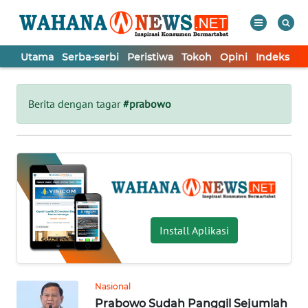
Utama
Serba-serbi
Peristiwa
Tokoh
Opini
Indeks
WAHANA
Tutup
TV
Berita dengan tagar
#prabowo
UTAMA
SERBA-
SERBI
PERISTIWA
Install Aplikasi
TOKOH
Nasional
Prabowo Sudah Panggil Sejumlah
OPINI