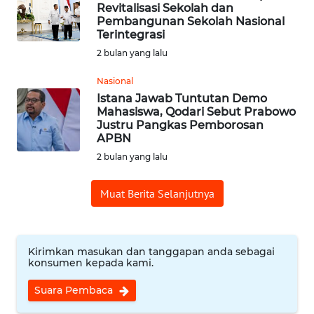
CIREBON
Revitalisasi Sekolah dan
Pembangunan Sekolah Nasional
Terintegrasi
WN
2 bulan yang lalu
INDRAMAYU
Nasional
WN
Istana Jawab Tuntutan Demo
KUNINGAN
Mahasiswa, Qodari Sebut Prabowo
Justru Pangkas Pemborosan
APBN
WN
2 bulan yang lalu
MAJALENGKA
Muat Berita Selanjutnya
WN
SUBANG
WN
Kirimkan masukan dan tanggapan anda sebagai
konsumen kepada kami.
SUKABUMI
Suara Pembaca
WN