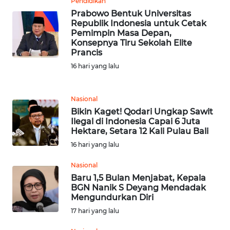
Pendidikan
JABAR
Prabowo Bentuk Universitas
Republik Indonesia untuk Cetak
WN
Pemimpin Masa Depan,
BANTEN
Konsepnya Tiru Sekolah Elite
Prancis
16 hari yang lalu
WN
NTT
Nasional
WN
Bikin Kaget! Qodari Ungkap Sawit
KEPRI
Ilegal di Indonesia Capai 6 Juta
Hektare, Setara 12 Kali Pulau Bali
WN
16 hari yang lalu
PAPUA
Nasional
Baru 1,5 Bulan Menjabat, Kepala
WN
BGN Nanik S Deyang Mendadak
PAPUA
Mengundurkan Diri
BARAT
17 hari yang lalu