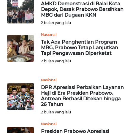
WN
AMKD Demonstrasi di Balai Kota
LANGKAT
Depok, Desak Prabowo Bersihkan
MBG dari Dugaan KKN
WN
2 bulan yang lalu
TAPANULI
SELATAN
Nasional
Tak Ada Penghentian Program
MBG, Prabowo Tetap Lanjutkan
WN
Tapi Pengawasan Diperketat
TANJUNG
2 bulan yang lalu
LESUNG
WN
Nasional
KARO
DPR Apresiasi Perbaikan Layanan
Haji di Era Presiden Prabowo,
Antrean Berhasil Ditekan hingga
WN
26 Tahun
SIMALUNGUN
2 bulan yang lalu
WN
Nasional
LABUHANBATU
Presiden Prabowo Apresiasi