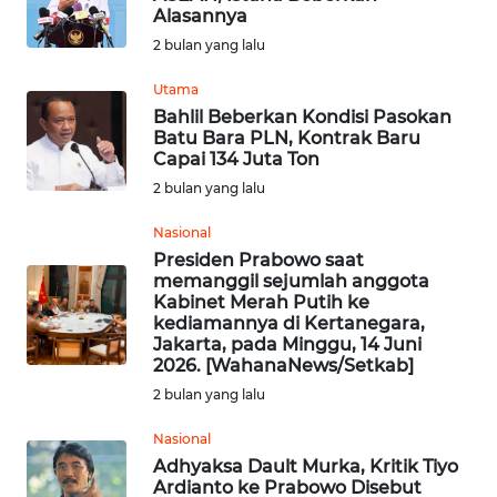
WN
Alasannya
BEKASI
2 bulan yang lalu
WN
Utama
BOGOR
Bahlil Beberkan Kondisi Pasokan
Batu Bara PLN, Kontrak Baru
Capai 134 Juta Ton
WN
2 bulan yang lalu
DEPOK
Nasional
WN
Presiden Prabowo saat
TAPANULI
memanggil sejumlah anggota
UTARA
Kabinet Merah Putih ke
kediamannya di Kertanegara,
Jakarta, pada Minggu, 14 Juni
WN
2026. [WahanaNews/Setkab]
SAMOSIR
2 bulan yang lalu
WN
Nasional
PADANG
Adhyaksa Dault Murka, Kritik Tiyo
LAWAS
Ardianto ke Prabowo Disebut