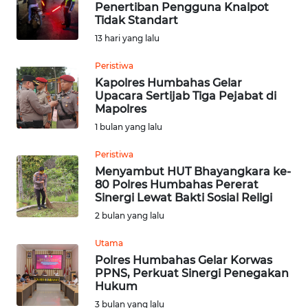
Penertiban Pengguna Knalpot
Tidak Standart
Informasi
13 hari yang lalu
INDEKS
Peristiwa
BERITA
Kapolres Humbahas Gelar
Upacara Sertijab Tiga Pejabat di
Mapolres
KONTAK
1 bulan yang lalu
KAMI
Peristiwa
INFO
Menyambut HUT Bhayangkara ke-
IKLAN
80 Polres Humbahas Pererat
Sinergi Lewat Bakti Sosial Religi
TENTANG
2 bulan yang lalu
KAMI
Utama
Polres Humbahas Gelar Korwas
PEDOMAN
PPNS, Perkuat Sinergi Penegakan
MEDIA
Hukum
SIBER
3 bulan yang lalu