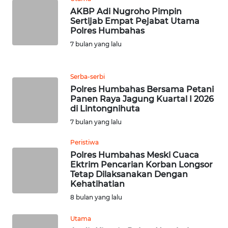
JABAR
AKBP Adi Nugroho Pimpin
Sertijab Empat Pejabat Utama
WN
Polres Humbahas
BANTEN
7 bulan yang lalu
WN
Serba-serbi
NTT
Polres Humbahas Bersama Petani
Panen Raya Jagung Kuartal I 2026
WN
di Lintongnihuta
KEPRI
7 bulan yang lalu
WN
Peristiwa
PAPUA
Polres Humbahas Meski Cuaca
Ektrim Pencarian Korban Longsor
Tetap Dilaksanakan Dengan
WN
Kehatihatian
PAPUA
8 bulan yang lalu
BARAT
Utama