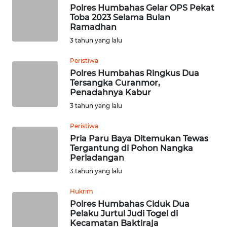
KALTENG
Polres Humbahas Gelar OPS Pekat
Toba 2023 Selama Bulan
Ramadhan
WN
3 tahun yang lalu
KALTARA
Peristiwa
WN
Polres Humbahas Ringkus Dua
KALSEL
Tersangka Curanmor,
Penadahnya Kabur
3 tahun yang lalu
WN
KALTIM
Peristiwa
Pria Paru Baya Ditemukan Tewas
WN
Tergantung di Pohon Nangka
SULSEL
Perladangan
3 tahun yang lalu
WN
Hukrim
GORONTALO
Polres Humbahas Ciduk Dua
Pelaku Jurtul Judi Togel di
WN
Kecamatan Baktiraja