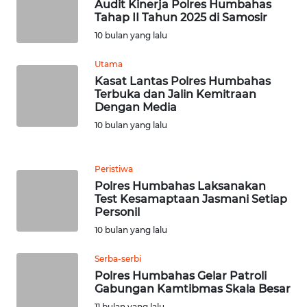
WN
Audit Kinerja Polres Humbahas
RIAU
Tahap II Tahun 2025 di Samosir
10 bulan yang lalu
WN
Utama
SERAMBI
Kasat Lantas Polres Humbahas
Terbuka dan Jalin Kemitraan
WN
Dengan Media
JAMBI
10 bulan yang lalu
WN
SULTRA
Peristiwa
Polres Humbahas Laksanakan
Test Kesamaptaan Jasmani Setiap
WN
Personil
NTB
10 bulan yang lalu
WN
Serba-serbi
SULTENG
Polres Humbahas Gelar Patroli
Gabungan Kamtibmas Skala Besar
WN
11 bulan yang lalu