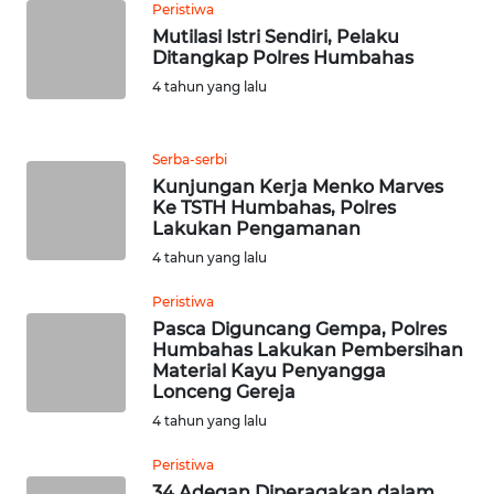
WN
Peristiwa
LANGKAT
Mutilasi Istri Sendiri, Pelaku
Ditangkap Polres Humbahas
WN
4 tahun yang lalu
TAPANULI
SELATAN
Serba-serbi
Kunjungan Kerja Menko Marves
WN
Ke TSTH Humbahas, Polres
TANJUNG
Lakukan Pengamanan
LESUNG
4 tahun yang lalu
WN
Peristiwa
KARO
Pasca Diguncang Gempa, Polres
Humbahas Lakukan Pembersihan
Material Kayu Penyangga
WN
Lonceng Gereja
SIMALUNGUN
4 tahun yang lalu
WN
Peristiwa
LABUHANBATU
34 Adegan Diperagakan dalam