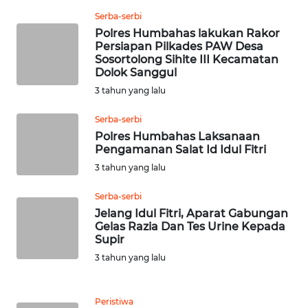
JATENG
Serba-serbi
Polres Humbahas lakukan Rakor
WN
Persiapan Pilkades PAW Desa
Sosortolong Sihite III Kecamatan
NUSANTARA
Dolok Sanggul
3 tahun yang lalu
WN
JOGJA
Serba-serbi
Polres Humbahas Laksanaan
WN
Pengamanan Salat Id Idul Fitri
JATIM
3 tahun yang lalu
Serba-serbi
WN
BALI
Jelang Idul Fitri, Aparat Gabungan
Gelas Razia Dan Tes Urine Kepada
Supir
WN
3 tahun yang lalu
KALBAR
WN
Peristiwa