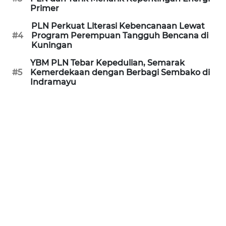
PURWAKARTA
Primer
PLN Perkuat Literasi Kebencanaan Lewat
WN
#4
Program Perempuan Tangguh Bencana di
PRIANGAN
Kuningan
TIMUR
YBM PLN Tebar Kepedulian, Semarak
#5
Kemerdekaan dengan Berbagi Sembako di
WN
Indramayu
SEMARANG
WN
SOLO
WN
BOROBUDUR
WN
MADURA
WN