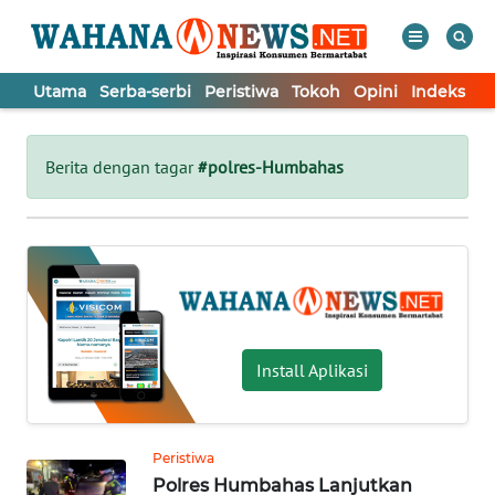
Utama
Serba-serbi
Peristiwa
Tokoh
Opini
Indeks
WAHANA
Tutup
TV
Berita dengan tagar
#polres-Humbahas
UTAMA
SERBA-
SERBI
PERISTIWA
Install Aplikasi
TOKOH
Peristiwa
Polres Humbahas Lanjutkan
OPINI