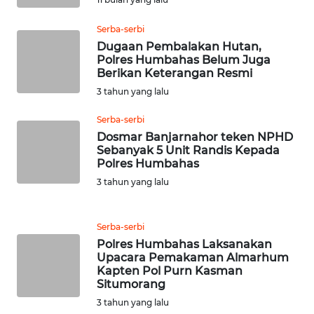
SULBAR
Serba-serbi
Dugaan Pembalakan Hutan,
WN
Polres Humbahas Belum Juga
BABEL
Berikan Keterangan Resmi
3 tahun yang lalu
WN
SUMBAR
Serba-serbi
Dosmar Banjarnahor teken NPHD
Sebanyak 5 Unit Randis Kepada
WN
Polres Humbahas
SUMSEL
3 tahun yang lalu
WN
BENGKULU
Serba-serbi
Polres Humbahas Laksanakan
WN
Upacara Pemakaman Almarhum
Kapten Pol Purn Kasman
LAMPUNG
Situmorang
3 tahun yang lalu
WN