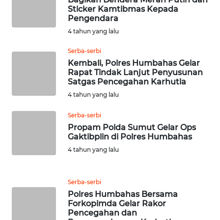
WN
Sticker Kamtibmas Kepada
BEKASI
Pengendara
4 tahun yang lalu
WN
BOGOR
Serba-serbi
Kembali, Polres Humbahas Gelar
Rapat Tindak Lanjut Penyusunan
WN
Satgas Pencegahan Karhutla
DEPOK
4 tahun yang lalu
WN
Serba-serbi
TAPANULI
Propam Polda Sumut Gelar Ops
UTARA
Gaktibplin di Polres Humbahas
4 tahun yang lalu
WN
SAMOSIR
Serba-serbi
WN
Polres Humbahas Bersama
Forkopimda Gelar Rakor
PADANG
Pencegahan dan
LAWAS