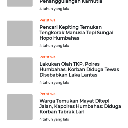
Penanggulangan Karhutla
4 tahun yang lalu
WN
SUMEDANG
Peristiwa
Pencari Kepiting Temukan
Tengkorak Manusia Tepi Sungai
WN
Hopo Humbahas
CIANJUR
4 tahun yang lalu
WN
Peristiwa
KEPULAUAN
Lakukan Olah TKP, Polres
SERIBU
Humbahas: Korban Diduga Tewas
Disebabkan Laka Lantas
WN
4 tahun yang lalu
TANGERANG
Peristiwa
Warga Temukan Mayat Ditepi
WN
Jalan, Kapolres Humbahas: Diduga
BINJAI
Korban Tabrak Lari
4 tahun yang lalu
WN