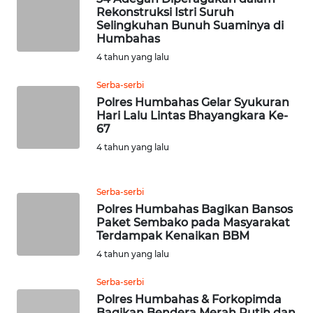
Rekonstruksi Istri Suruh
Selingkuhan Bunuh Suaminya di
WN
Humbahas
TAPANULI
TENGAH
4 tahun yang lalu
Serba-serbi
WN DELI
Polres Humbahas Gelar Syukuran
SERDANG
Hari Lalu Lintas Bhayangkara Ke-
67
WN
4 tahun yang lalu
TEBING
TINGGI
Serba-serbi
Polres Humbahas Bagikan Bansos
WN
Paket Sembako pada Masyarakat
PAKPAK
Terdampak Kenaikan BBM
4 tahun yang lalu
WN
KARAWANG
Serba-serbi
Polres Humbahas & Forkopimda
Bagikan Bendera Merah Putih dan