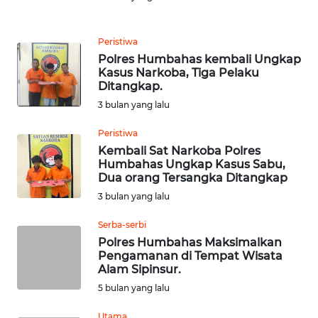
REDAKSI
Peristiwa
Polres Humbahas kembali Ungkap
KARIR
Kasus Narkoba, Tiga Pelaku
Ditangkap.
DISCLAIMER
3 bulan yang lalu
Peristiwa
Wahana
News
Kembali Sat Narkoba Polres
Regional
Humbahas Ungkap Kasus Sabu,
Dua orang Tersangka Ditangkap
3 bulan yang lalu
WN
SUMUT
Serba-serbi
Polres Humbahas Maksimalkan
WN
Pengamanan di Tempat Wisata
JAKARTA
Alam Sipinsur.
5 bulan yang lalu
WN
Utama