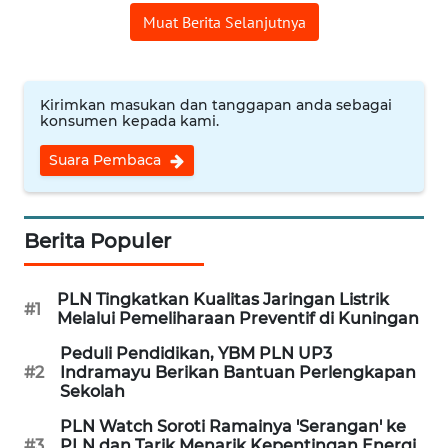
CIREBON
Muat Berita Selanjutnya
WN
INDRAMAYU
Kirimkan masukan dan tanggapan anda sebagai
konsumen kepada kami.
WN
KUNINGAN
Suara Pembaca
WN
MAJALENGKA
Berita Populer
WN
PLN Tingkatkan Kualitas Jaringan Listrik
SUBANG
#1
Melalui Pemeliharaan Preventif di Kuningan
Peduli Pendidikan, YBM PLN UP3
WN
#2
Indramayu Berikan Bantuan Perlengkapan
SUKABUMI
Sekolah
PLN Watch Soroti Ramainya 'Serangan' ke
WN
#3
PLN dan Tarik Menarik Kepentingan Energi