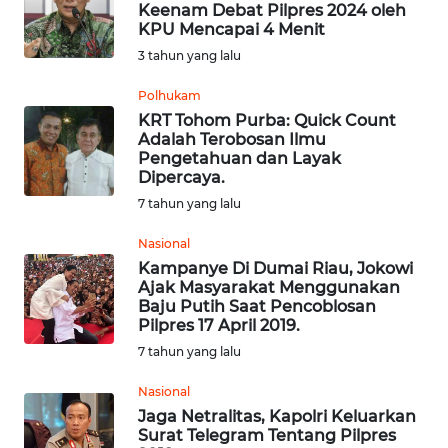
Keenam Debat Pilpres 2024 oleh
KPU Mencapai 4 Menit
Informasi
3 tahun yang lalu
INDEKS
Polhukam
BERITA
KRT Tohom Purba: Quick Count
Adalah Terobosan Ilmu
Pengetahuan dan Layak
KONTAK
Dipercaya.
KAMI
7 tahun yang lalu
INFO
Nasional
IKLAN
Kampanye Di Dumai Riau, Jokowi
Ajak Masyarakat Menggunakan
Baju Putih Saat Pencoblosan
TENTANG
Pilpres 17 April 2019.
KAMI
7 tahun yang lalu
PEDOMAN
Nasional
MEDIA
Jaga Netralitas, Kapolri Keluarkan
SIBER
Surat Telegram Tentang Pilpres