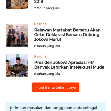
2019
7 tahun yang lalu
REDAKSI
KARIR
Nasional
Relawan Martabat Bersatu Akan
Gelar Deklarasi Bersatu Dukung
DISCLAIMER
Jokowi Maruf
8 tahun yang lalu
Wahana
News
Nasional
Regional
Presiden Jokowi Apresiasi HMI
Banyak Lahirkan Intelektual Muda
WN
8 tahun yang lalu
SUMUT
Muat Berita Selanjutnya
WN
JAKARTA
WN
Kirimkan masukan dan tanggapan anda sebagai