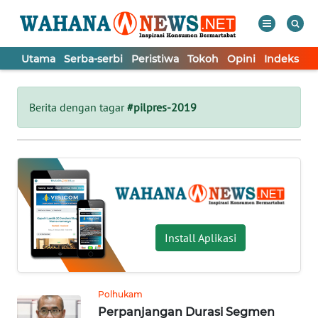
Utama
Serba-serbi
Peristiwa
Tokoh
Opini
Indeks
WAHANA
Tutup
TV
Berita dengan tagar
#pilpres-2019
UTAMA
SERBA-
SERBI
PERISTIWA
Install Aplikasi
TOKOH
Polhukam
Perpanjangan Durasi Segmen
OPINI