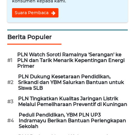
konsumen kepada kami.
JABAR
Suara Pembaca
WN
BANTEN
Berita Populer
WN
NTT
PLN Watch Soroti Ramainya 'Serangan' ke
#1
PLN dan Tarik Menarik Kepentingan Energi
WN
Primer
KEPRI
PLN Dukung Kesetaraan Pendidikan,
#2
Srikandi dan YBM Salurkan Bantuan untuk
WN
Siswa SLB
PAPUA
PLN Tingkatkan Kualitas Jaringan Listrik
#3
Melalui Pemeliharaan Preventif di Kuningan
WN
PAPUA
Peduli Pendidikan, YBM PLN UP3
BARAT
#4
Indramayu Berikan Bantuan Perlengkapan
Sekolah