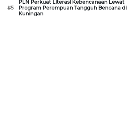
WN
PLN Perkuat Literasi Kebencanaan Lewat
RIAU
#5
Program Perempuan Tangguh Bencana di
Kuningan
WN
SERAMBI
WN
JAMBI
WN
SULTRA
WN
NTB
WN
SULTENG
WN