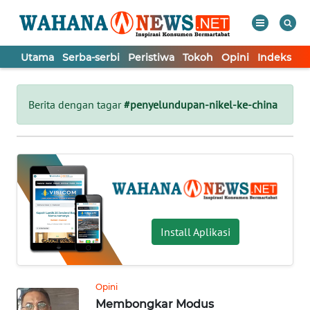
Utama
Serba-serbi
Peristiwa
Tokoh
Opini
Indeks
WAHANA
Tutup
TV
Berita dengan tagar
#penyelundupan-nikel-ke-china
UTAMA
SERBA-
SERBI
PERISTIWA
Install Aplikasi
TOKOH
Opini
Membongkar Modus
OPINI