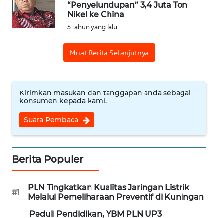
“Penyelundupan” 3,4 Juta Ton
Nikel ke China
Informasi
5 tahun yang lalu
INDEKS
Muat Berita Selanjutnya
BERITA
KONTAK
KAMI
Kirimkan masukan dan tanggapan anda sebagai
konsumen kepada kami.
INFO
Suara Pembaca
IKLAN
TENTANG
Berita Populer
KAMI
PLN Tingkatkan Kualitas Jaringan Listrik
PEDOMAN
#1
Melalui Pemeliharaan Preventif di Kuningan
MEDIA
SIBER
Peduli Pendidikan, YBM PLN UP3