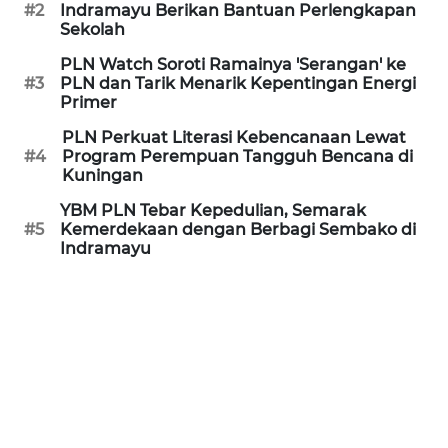
#2
Indramayu Berikan Bantuan Perlengkapan
Sekolah
REDAKSI
PLN Watch Soroti Ramainya 'Serangan' ke
#3
PLN dan Tarik Menarik Kepentingan Energi
KARIR
Primer
PLN Perkuat Literasi Kebencanaan Lewat
DISCLAIMER
#4
Program Perempuan Tangguh Bencana di
Kuningan
Wahana
YBM PLN Tebar Kepedulian, Semarak
News
#5
Kemerdekaan dengan Berbagi Sembako di
Regional
Indramayu
WN
SUMUT
WN
JAKARTA
WN