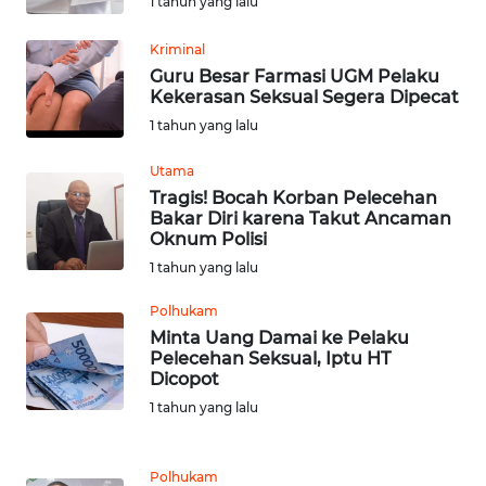
1 tahun yang lalu
WN
BEKASI
Kriminal
Guru Besar Farmasi UGM Pelaku
WN
Kekerasan Seksual Segera Dipecat
BOGOR
1 tahun yang lalu
WN
Utama
DEPOK
Tragis! Bocah Korban Pelecehan
Bakar Diri karena Takut Ancaman
Oknum Polisi
WN
TAPANULI
1 tahun yang lalu
UTARA
Polhukam
Minta Uang Damai ke Pelaku
WN
Pelecehan Seksual, Iptu HT
SAMOSIR
Dicopot
1 tahun yang lalu
WN
PADANG
LAWAS
Polhukam