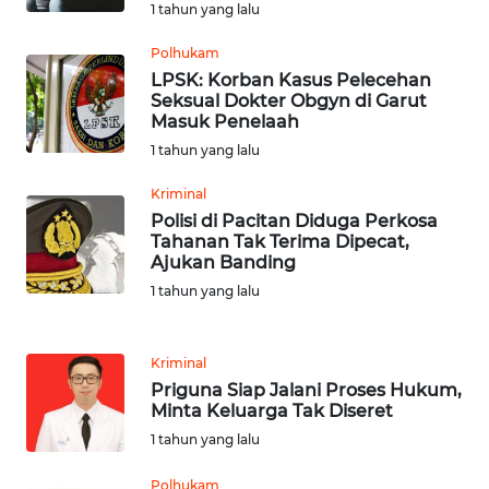
WN
1 tahun yang lalu
LANGKAT
Polhukam
LPSK: Korban Kasus Pelecehan
WN
Seksual Dokter Obgyn di Garut
TAPANULI
Masuk Penelaah
SELATAN
1 tahun yang lalu
WN
Kriminal
TANJUNG
Polisi di Pacitan Diduga Perkosa
LESUNG
Tahanan Tak Terima Dipecat,
Ajukan Banding
WN
1 tahun yang lalu
KARO
Kriminal
WN
Priguna Siap Jalani Proses Hukum,
SIMALUNGUN
Minta Keluarga Tak Diseret
1 tahun yang lalu
WN
LABUHANBATU
Polhukam