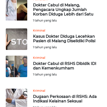
Dokter Cabul di Malang,
WN
Pengacara Ungkap Jumlah
Korban Diduga Lebih dari Satu
TAPANULI
TENGAH
1 tahun yang lalu
Kriminal
WN DELI
Kasus Dokter Diduga Lecehkan
SERDANG
Pasien di Malang Diselidiki Polisi
1 tahun yang lalu
WN
TEBING
Kriminal
TINGGI
Dokter Cabul di RSHS Dibidik IDI
dan Kemenkumham
WN
1 tahun yang lalu
PAKPAK
WN
Kriminal
KARAWANG
Dugaan Perkosaan di RSHS: Ada
Indikasi Kelainan Seksual