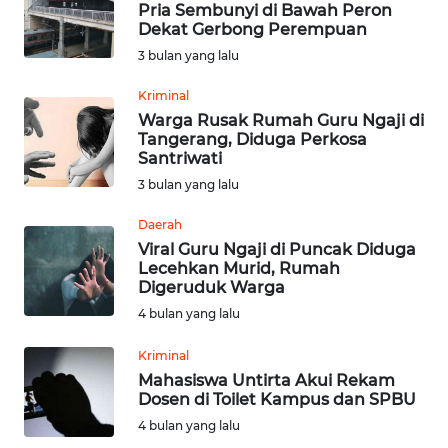
Pria Sembunyi di Bawah Peron
Dekat Gerbong Perempuan
Informasi
3 bulan yang lalu
INDEKS
Kriminal
BERITA
Warga Rusak Rumah Guru Ngaji di
Tangerang, Diduga Perkosa
Santriwati
KONTAK
3 bulan yang lalu
KAMI
Daerah
INFO
Viral Guru Ngaji di Puncak Diduga
IKLAN
Lecehkan Murid, Rumah
Digeruduk Warga
TENTANG
4 bulan yang lalu
KAMI
Kriminal
Mahasiswa Untirta Akui Rekam
PEDOMAN
Dosen di Toilet Kampus dan SPBU
MEDIA
4 bulan yang lalu
SIBER