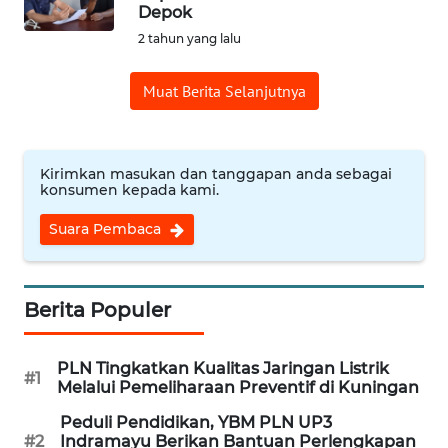
CIREBON
Depok
2 tahun yang lalu
WN
INDRAMAYU
Muat Berita Selanjutnya
WN
KUNINGAN
Kirimkan masukan dan tanggapan anda sebagai
konsumen kepada kami.
WN
MAJALENGKA
Suara Pembaca
WN
SUBANG
Berita Populer
WN
PLN Tingkatkan Kualitas Jaringan Listrik
SUKABUMI
#1
Melalui Pemeliharaan Preventif di Kuningan
Peduli Pendidikan, YBM PLN UP3
WN
#2
Indramayu Berikan Bantuan Perlengkapan