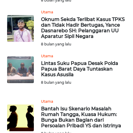
WN
8 bulan yang lalu
RIAU
Utama
Oknum Sekda Terlibat Kasus TPKS
WN
dan Tidak Hadir Bertugas, Yance
SERAMBI
Dasnarebo SH: Pelanggaran UU
Aparatur Sipil Negara
WN
8 bulan yang lalu
JAMBI
Utama
Lintas Suku Papua Desak Polda
WN
Papua Barat Daya Tuntaskan
SULTRA
Kasus Asusila
8 bulan yang lalu
WN
NTB
Utama
Bantah Isu Skenario Masalah
WN
Rumah Tangga, Kuasa Hukum:
SULTENG
Bunga Bukan Bagian dari
Persoalan Pribadi YS dan Istrinya
WN