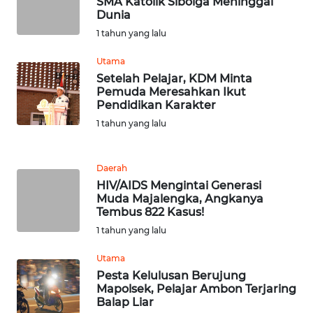
SMA Katolik Sibolga Meninggal
Dunia
WN
1 tahun yang lalu
TAPANULI
TENGAH
Utama
Setelah Pelajar, KDM Minta
Pemuda Meresahkan Ikut
WN DELI
Pendidikan Karakter
SERDANG
1 tahun yang lalu
WN
TEBING
Daerah
TINGGI
HIV/AIDS Mengintai Generasi
Muda Majalengka, Angkanya
Tembus 822 Kasus!
WN
PAKPAK
1 tahun yang lalu
Utama
WN
Pesta Kelulusan Berujung
KARAWANG
Mapolsek, Pelajar Ambon Terjaring
Balap Liar