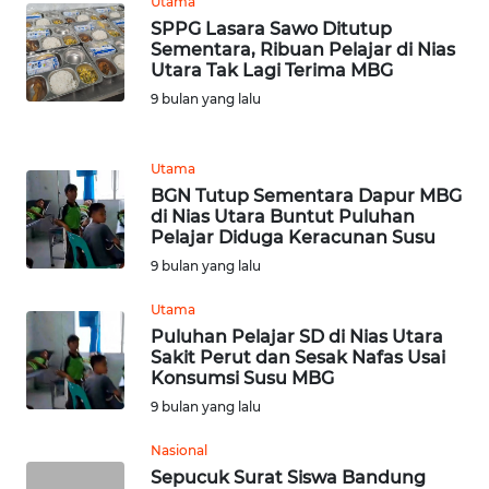
Utama
JABAR
SPPG Lasara Sawo Ditutup
Sementara, Ribuan Pelajar di Nias
WN
Utara Tak Lagi Terima MBG
BANTEN
9 bulan yang lalu
WN
NTT
Utama
BGN Tutup Sementara Dapur MBG
di Nias Utara Buntut Puluhan
WN
Pelajar Diduga Keracunan Susu
KEPRI
9 bulan yang lalu
WN
Utama
PAPUA
Puluhan Pelajar SD di Nias Utara
Sakit Perut dan Sesak Nafas Usai
Konsumsi Susu MBG
WN
9 bulan yang lalu
PAPUA
BARAT
Nasional
Sepucuk Surat Siswa Bandung