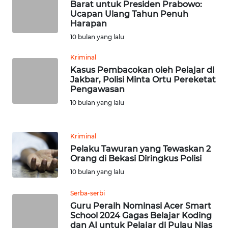
WN
Barat untuk Presiden Prabowo:
RIAU
Ucapan Ulang Tahun Penuh
Harapan
10 bulan yang lalu
WN
SERAMBI
Kriminal
Kasus Pembacokan oleh Pelajar di
WN
Jakbar, Polisi Minta Ortu Pereketat
JAMBI
Pengawasan
10 bulan yang lalu
WN
SULTRA
Kriminal
Pelaku Tawuran yang Tewaskan 2
WN
Orang di Bekasi Diringkus Polisi
NTB
10 bulan yang lalu
WN
Serba-serbi
SULTENG
Guru Peraih Nominasi Acer Smart
School 2024 Gagas Belajar Koding
dan AI untuk Pelajar di Pulau Nias
WN