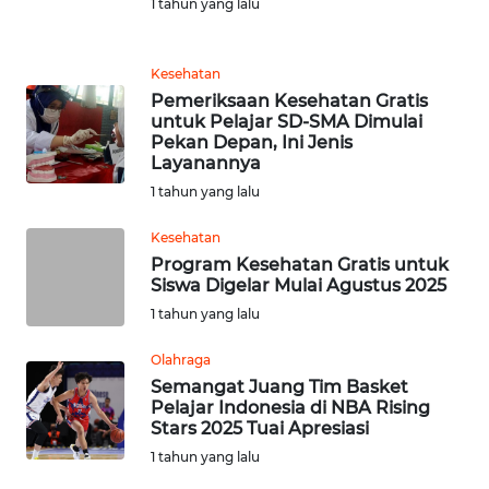
1 tahun yang lalu
SULUT
WN
Kesehatan
MALUKU
Pemeriksaan Kesehatan Gratis
untuk Pelajar SD-SMA Dimulai
Pekan Depan, Ini Jenis
WN
Layanannya
MALUT
1 tahun yang lalu
WN
Kesehatan
DAIRI
Program Kesehatan Gratis untuk
Siswa Digelar Mulai Agustus 2025
WN
1 tahun yang lalu
DANAU
TOBA
Olahraga
Semangat Juang Tim Basket
Pelajar Indonesia di NBA Rising
WN
Stars 2025 Tuai Apresiasi
NIAS
1 tahun yang lalu