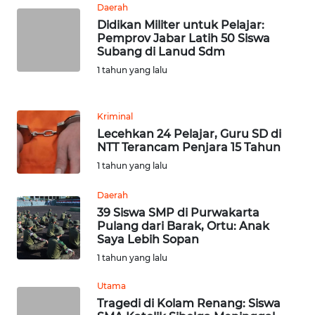
WN
Daerah
LANGKAT
Didikan Militer untuk Pelajar:
Pemprov Jabar Latih 50 Siswa
Subang di Lanud Sdm
WN
TAPANULI
1 tahun yang lalu
SELATAN
Kriminal
WN
Lecehkan 24 Pelajar, Guru SD di
TANJUNG
NTT Terancam Penjara 15 Tahun
LESUNG
1 tahun yang lalu
WN
Daerah
KARO
39 Siswa SMP di Purwakarta
Pulang dari Barak, Ortu: Anak
WN
Saya Lebih Sopan
SIMALUNGUN
1 tahun yang lalu
Utama
WN
Tragedi di Kolam Renang: Siswa
LABUHANBATU