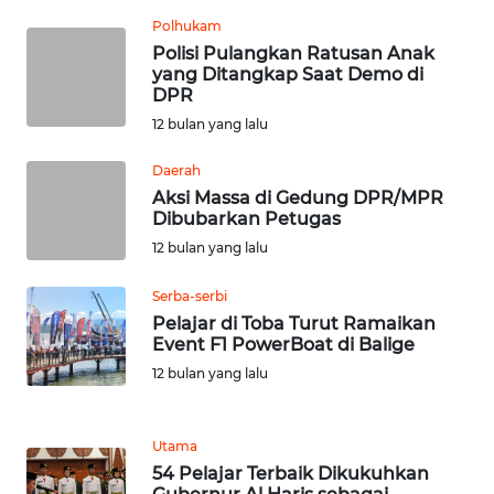
JATENG
Polhukam
Polisi Pulangkan Ratusan Anak
WN
yang Ditangkap Saat Demo di
DPR
NUSANTARA
12 bulan yang lalu
WN
Daerah
JOGJA
Aksi Massa di Gedung DPR/MPR
Dibubarkan Petugas
WN
12 bulan yang lalu
JATIM
Serba-serbi
WN
Pelajar di Toba Turut Ramaikan
BALI
Event F1 PowerBoat di Balige
12 bulan yang lalu
WN
KALBAR
Utama
54 Pelajar Terbaik Dikukuhkan
WN