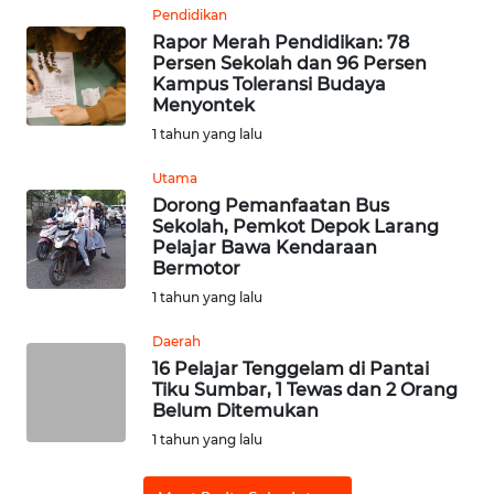
Pendidikan
Rapor Merah Pendidikan: 78
WN
Persen Sekolah dan 96 Persen
SUMEDANG
Kampus Toleransi Budaya
Menyontek
WN
1 tahun yang lalu
CIANJUR
Utama
Dorong Pemanfaatan Bus
WN
Sekolah, Pemkot Depok Larang
KEPULAUAN
Pelajar Bawa Kendaraan
SERIBU
Bermotor
1 tahun yang lalu
WN
TANGERANG
Daerah
16 Pelajar Tenggelam di Pantai
Tiku Sumbar, 1 Tewas dan 2 Orang
WN
Belum Ditemukan
BINJAI
1 tahun yang lalu
WN