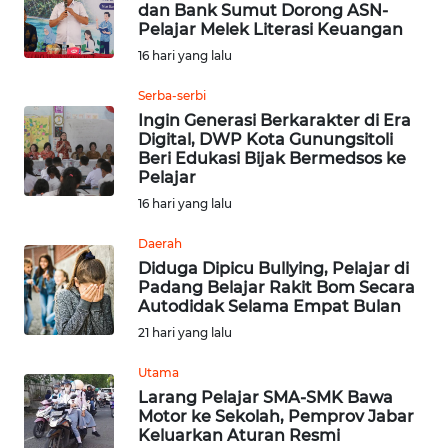
dan Bank Sumut Dorong ASN-
Pelajar Melek Literasi Keuangan
Informasi
16 hari yang lalu
INDEKS
Serba-serbi
BERITA
Ingin Generasi Berkarakter di Era
Digital, DWP Kota Gunungsitoli
Beri Edukasi Bijak Bermedsos ke
KONTAK
Pelajar
KAMI
16 hari yang lalu
INFO
Daerah
IKLAN
Diduga Dipicu Bullying, Pelajar di
Padang Belajar Rakit Bom Secara
Autodidak Selama Empat Bulan
TENTANG
21 hari yang lalu
KAMI
Utama
PEDOMAN
Larang Pelajar SMA-SMK Bawa
MEDIA
Motor ke Sekolah, Pemprov Jabar
SIBER
Keluarkan Aturan Resmi