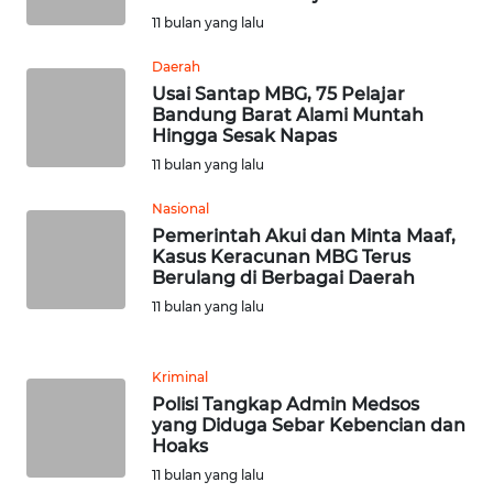
SULBAR
11 bulan yang lalu
Daerah
WN
Usai Santap MBG, 75 Pelajar
BABEL
Bandung Barat Alami Muntah
Hingga Sesak Napas
WN
11 bulan yang lalu
SUMBAR
Nasional
Pemerintah Akui dan Minta Maaf,
WN
Kasus Keracunan MBG Terus
SUMSEL
Berulang di Berbagai Daerah
11 bulan yang lalu
WN
BENGKULU
Kriminal
WN
Polisi Tangkap Admin Medsos
yang Diduga Sebar Kebencian dan
LAMPUNG
Hoaks
11 bulan yang lalu
WN