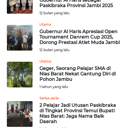
Gubernur Al Haris sebagai
KALTENG
Paskibraka Provinsi Jambi 2025
12 bulan yang lalu
WN
KALTARA
Utama
Gubernur Al Haris Apresiasi Open
Tournament Danrem Cup 2025,
WN
Dorong Prestasi Atlet Muda Jambi
KALSEL
12 bulan yang lalu
WN
Utama
KALTIM
Geger, Seorang Pelajar SMA di
Nias Barat Nekat Gantung Diri di
Pohon Jambu
WN
1 tahun yang lalu
SULSEL
Serba-serbi
WN
2 Pelajar Jadi Utusan Paskibraka
GORONTALO
di Tingkat Provinsi Temui Bupati
Nias Barat: Jaga Nama Baik
Daerah
WN