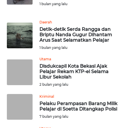
1 bulan yang lalu
REDAKSI
Daerah
KARIR
Detik-detik Serda Rangga dan
Briptu Nanda Gugur Dihantam
Arus Saat Selamatkan Pelajar
DISCLAIMER
1 bulan yang lalu
Wahana
Utama
News
Regional
Disdukcapil Kota Bekasi Ajak
Pelajar Rekam KTP-el Selama
Libur Sekolah
WN
2 bulan yang lalu
SUMUT
Kriminal
WN
Pelaku Perampasan Barang Milik
JAKARTA
Pelajar di Soetta Ditangkap Polisi
7 bulan yang lalu
WN