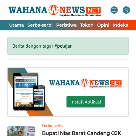
Utama
Serba-serbi
Peristiwa
Tokoh
Opini
Indeks
WAHANA
Tutup
TV
Berita dengan tagar
#pelajar
UTAMA
SERBA-
SERBI
PERISTIWA
Install Aplikasi
TOKOH
Serba-serbi
Bupati Nias Barat Gandeng OJK
OPINI