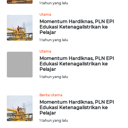
WN
1 tahun yang lalu
BEKASI
Utama
Momentum Hardiknas, PLN EPI
WN
Edukasi Ketenagalistrikan ke
BOGOR
Pelajar
1 tahun yang lalu
WN
DEPOK
Utama
Momentum Hardiknas, PLN EPI
Edukasi Ketenagalistrikan ke
WN
Pelajar
TAPANULI
UTARA
1 tahun yang lalu
WN
Berita Utama
SAMOSIR
Momentum Hardiknas, PLN EPI
Edukasi Ketenagalistrikan ke
WN
Pelajar
PADANG
1 tahun yang lalu
LAWAS