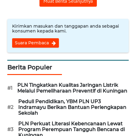
Muat Berita Selanjutnya
CIREBON
WN
INDRAMAYU
Kirimkan masukan dan tanggapan anda sebagai
konsumen kepada kami.
WN
Suara Pembaca
KUNINGAN
WN
Berita Populer
MAJALENGKA
PLN Tingkatkan Kualitas Jaringan Listrik
WN
#1
Melalui Pemeliharaan Preventif di Kuningan
SUBANG
Peduli Pendidikan, YBM PLN UP3
#2
Indramayu Berikan Bantuan Perlengkapan
WN
Sekolah
SUKABUMI
PLN Perkuat Literasi Kebencanaan Lewat
#3
Program Perempuan Tangguh Bencana di
WN
Kuningan