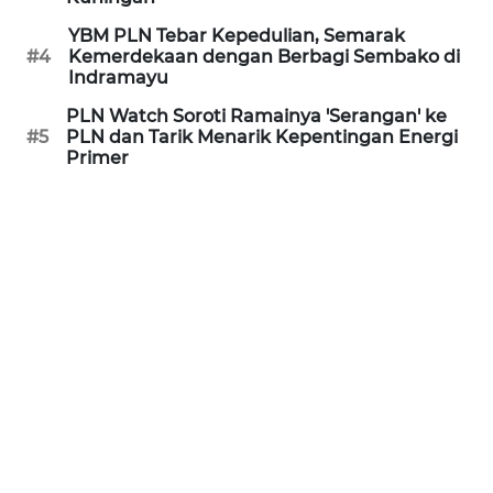
PURWAKARTA
YBM PLN Tebar Kepedulian, Semarak
#4
Kemerdekaan dengan Berbagi Sembako di
WN
Indramayu
PRIANGAN
TIMUR
PLN Watch Soroti Ramainya 'Serangan' ke
#5
PLN dan Tarik Menarik Kepentingan Energi
Primer
WN
SEMARANG
WN
SOLO
WN
BOROBUDUR
WN
MADURA
WN