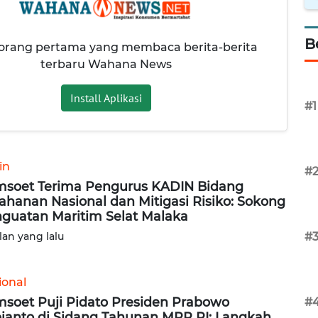
B
 orang pertama yang membaca berita-berita
terbaru Wahana News
Install Aplikasi
#1
in
#
soet Terima Pengurus KADIN Bidang
ahanan Nasional dan Mitigasi Risiko: Sokong
guatan Maritim Selat Malaka
lan yang lalu
#
ional
soet Puji Pidato Presiden Prabowo
#
ianto di Sidang Tahunan MPR RI: Langkah