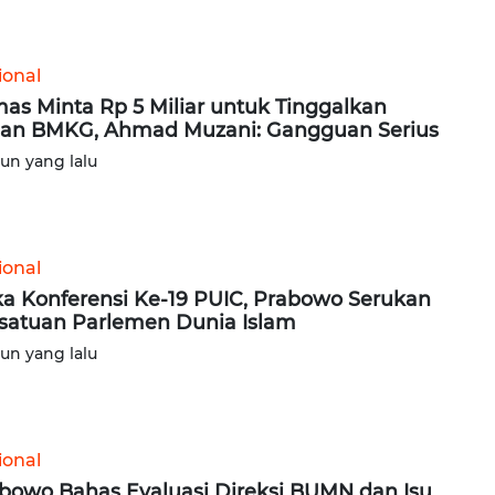
ional
as Minta Rp 5 Miliar untuk Tinggalkan
an BMKG, Ahmad Muzani: Gangguan Serius
hun yang lalu
ional
a Konferensi Ke-19 PUIC, Prabowo Serukan
satuan Parlemen Dunia Islam
hun yang lalu
ional
bowo Bahas Evaluasi Direksi BUMN dan Isu