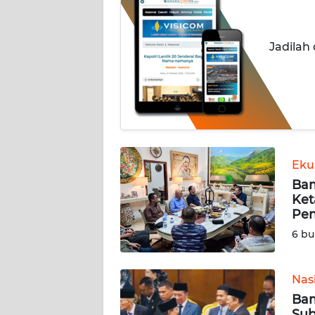
INDEKS
BERITA
Jadilah
KONTAK
KAMI
INFO
IKLAN
Eku
Bam
TENTANG
Ket
KAMI
Pen
6 bu
PEDOMAN
MEDIA
SIBER
Nas
Bam
REDAKSI
Sub