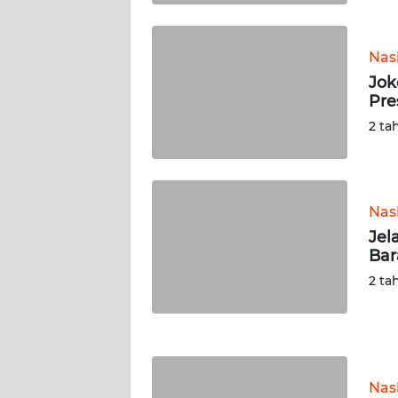
WN
KALTARA
Nas
WN
Jok
KALSEL
Pre
2 ta
WN
KALTIM
WN
Nas
SULSEL
Jel
Bar
WN
2 ta
GORONTALO
WN
SULUT
Nas