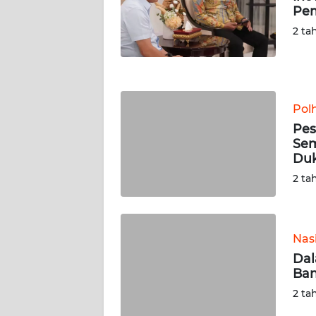
Pem
WN
NUSANTARA
2 ta
WN
JOGJA
Pol
WN
Pes
JATIM
Sem
Du
WN
2 ta
BALI
WN
KALBAR
Nas
Dal
Ban
WN
KALTENG
2 ta