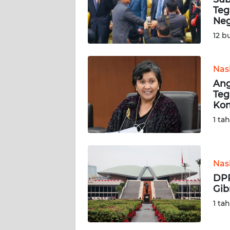
Teg
KARIR
Neg
12 b
DISCLAIMER
Nas
Wahana
Ang
News
Regional
Teg
Kom
1 ta
WN
SUMUT
WN
Nas
JAKARTA
DPR
Gib
WN
1 ta
JABAR