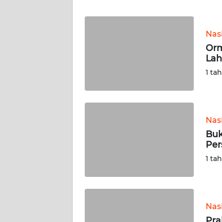
WN
BANTEN
Nas
WN
Orm
NTT
Lah
1 ta
WN
KEPRI
WN
Nas
PAPUA
Buk
Per
WN
1 ta
PAPUA
BARAT
WN
Nas
RIAU
Pra