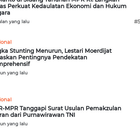
as Perkuat Kedaulatan Ekonomi dan Hukum
ara
#
ulan yang lalu
ional
ka Stunting Menurun, Lestari Moerdijat
askan Pentingnya Pendekatan
prehensif
hun yang lalu
ional
-MPR Tanggapi Surat Usulan Pemakzulan
ran dari Purnawirawan TNI
hun yang lalu