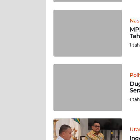
WN
BABEL
Nas
MPR
WN
Tah
SUMBAR
1 ta
WN
SUMSEL
Pol
WN
BENGKULU
Dug
Ser
WN
1 ta
LAMPUNG
WN
JATENG
Ut
Ino