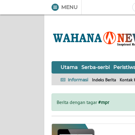
MENU
WAHANA
Tutup
TV
UTAMA
SERBA-
Utama
Serba-serbi
Peristiw
SERBI
Informasi
Indeks Berita
Kontak 
PERISTIWA
TOKOH
Berita dengan tagar
#mpr
OPINI
Informasi