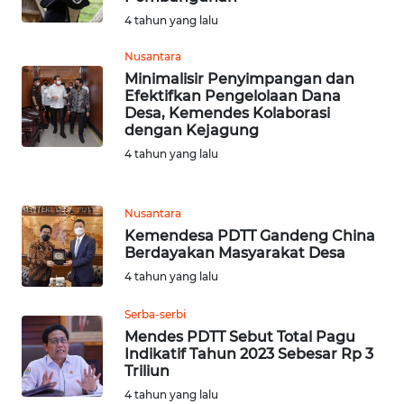
WN
4 tahun yang lalu
BEKASI
Nusantara
WN
Minimalisir Penyimpangan dan
BOGOR
Efektifkan Pengelolaan Dana
Desa, Kemendes Kolaborasi
dengan Kejagung
WN
4 tahun yang lalu
DEPOK
WN
Nusantara
TAPANULI
Kemendesa PDTT Gandeng China
UTARA
Berdayakan Masyarakat Desa
4 tahun yang lalu
WN
SAMOSIR
Serba-serbi
Mendes PDTT Sebut Total Pagu
Indikatif Tahun 2023 Sebesar Rp 3
WN
Triliun
PADANG
LAWAS
4 tahun yang lalu