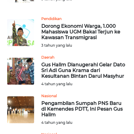
REDAKSI
Pendidikan
Dorong Ekonomi Warga, 1.000
KARIR
Mahasiswa UGM Bakal Terjun ke
Kawasan Transmigrasi
DISCLAIMER
3 tahun yang lalu
Wahana
Daerah
News
Gus Halim Dianugerahi Gelar Dato
Regional
Sri Adi Guna Krama dari
Kesultanan Bintan Darul Masyhur
4 tahun yang lalu
WN
SUMUT
Nasional
Pengambilan Sumpah PNS Baru
WN
di Kemendes PDTT, Ini Pesan Gus
JAKARTA
Halim
4 tahun yang lalu
WN