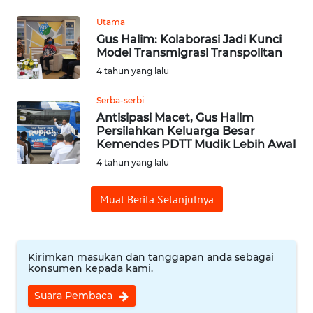
Utama
WN
Gus Halim: Kolaborasi Jadi Kunci
SUMEDANG
Model Transmigrasi Transpolitan
4 tahun yang lalu
WN
CIANJUR
Serba-serbi
Antisipasi Macet, Gus Halim
Persilahkan Keluarga Besar
WN
Kemendes PDTT Mudik Lebih Awal
KEPULAUAN
SERIBU
4 tahun yang lalu
Muat Berita Selanjutnya
WN
TANGERANG
WN
Kirimkan masukan dan tanggapan anda sebagai
BINJAI
konsumen kepada kami.
Suara Pembaca
WN