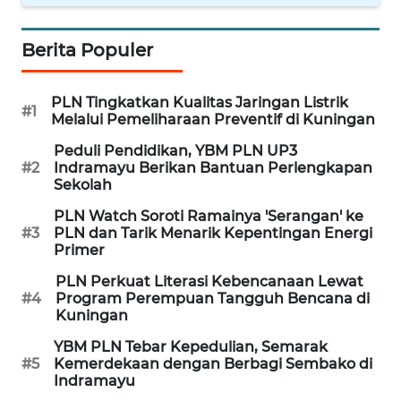
CIREBON
Berita Populer
WN
INDRAMAYU
PLN Tingkatkan Kualitas Jaringan Listrik
#1
WN
Melalui Pemeliharaan Preventif di Kuningan
KUNINGAN
Peduli Pendidikan, YBM PLN UP3
#2
Indramayu Berikan Bantuan Perlengkapan
Sekolah
WN
MAJALENGKA
PLN Watch Soroti Ramainya 'Serangan' ke
#3
PLN dan Tarik Menarik Kepentingan Energi
Primer
WN
SUBANG
PLN Perkuat Literasi Kebencanaan Lewat
#4
Program Perempuan Tangguh Bencana di
Kuningan
WN
SUKABUMI
YBM PLN Tebar Kepedulian, Semarak
#5
Kemerdekaan dengan Berbagi Sembako di
Indramayu
WN