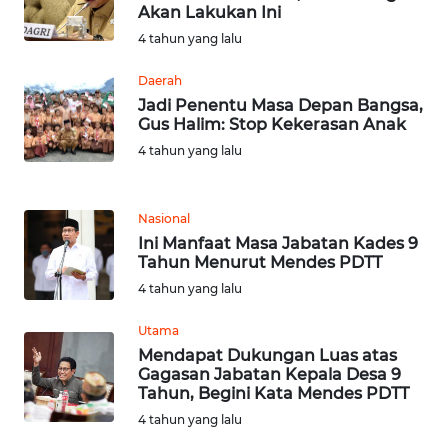
WN
Akan Lakukan Ini
RIAU
4 tahun yang lalu
WN
Daerah
SERAMBI
Jadi Penentu Masa Depan Bangsa,
Gus Halim: Stop Kekerasan Anak
WN
4 tahun yang lalu
JAMBI
Nasional
WN
Ini Manfaat Masa Jabatan Kades 9
SULTRA
Tahun Menurut Mendes PDTT
4 tahun yang lalu
WN
NTB
Utama
Mendapat Dukungan Luas atas
WN
Gagasan Jabatan Kepala Desa 9
SULTENG
Tahun, Begini Kata Mendes PDTT
4 tahun yang lalu
WN