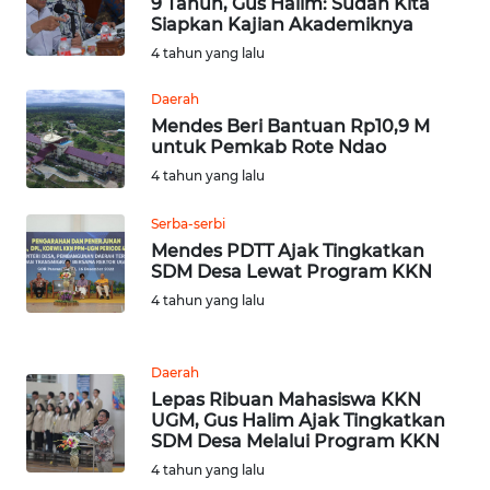
9 Tahun, Gus Halim: Sudah Kita
JATENG
Siapkan Kajian Akademiknya
4 tahun yang lalu
WN
NUSANTARA
Daerah
Mendes Beri Bantuan Rp10,9 M
untuk Pemkab Rote Ndao
WN
JOGJA
4 tahun yang lalu
Serba-serbi
WN
Mendes PDTT Ajak Tingkatkan
JATIM
SDM Desa Lewat Program KKN
4 tahun yang lalu
WN
BALI
Daerah
WN
Lepas Ribuan Mahasiswa KKN
KALBAR
UGM, Gus Halim Ajak Tingkatkan
SDM Desa Melalui Program KKN
4 tahun yang lalu
WN