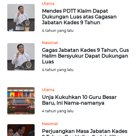
Utama
SULBAR
Mendes PDTT Klaim Dapat
Dukungan Luas atas Gagasan
WN
Jabatan Kades 9 Tahun
BABEL
4 tahun yang lalu
Nasional
WN
Gagas Jabatan Kades 9 Tahun, Gus
SUMBAR
Halim Bersyukur Dapat Dukungan
Luas
WN
4 tahun yang lalu
SUMSEL
WN
Utama
BENGKULU
Unja Kukuhkan 10 Guru Besar
Baru, Ini Nama-namanya
WN
4 tahun yang lalu
LAMPUNG
Nasional
Perjuangkan Masa Jabatan Kades
WN