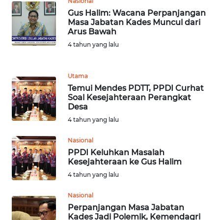
Nasional
JABAR
Gus Halim: Wacana Perpanjangan
Masa Jabatan Kades Muncul dari
WN
Arus Bawah
BANTEN
4 tahun yang lalu
WN
NTT
Utama
Temui Mendes PDTT, PPDI Curhat
Soal Kesejahteraan Perangkat
WN
Desa
KEPRI
4 tahun yang lalu
WN
Nasional
PAPUA
PPDI Keluhkan Masalah
Kesejahteraan ke Gus Halim
WN
4 tahun yang lalu
PAPUA
BARAT
Nasional
Perpanjangan Masa Jabatan
Kades Jadi Polemik, Kemendagri