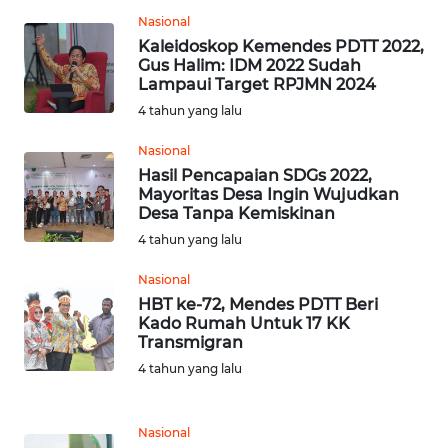
KALTENG
Nasional
Kaleidoskop Kemendes PDTT 2022,
WN
Gus Halim: IDM 2022 Sudah
KALTARA
Lampaui Target RPJMN 2024
4 tahun yang lalu
WN
Nasional
KALSEL
Hasil Pencapaian SDGs 2022,
Mayoritas Desa Ingin Wujudkan
WN
Desa Tanpa Kemiskinan
KALTIM
4 tahun yang lalu
Nasional
WN
HBT ke-72, Mendes PDTT Beri
SULSEL
Kado Rumah Untuk 17 KK
Transmigran
WN
4 tahun yang lalu
GORONTALO
WN
Nasional