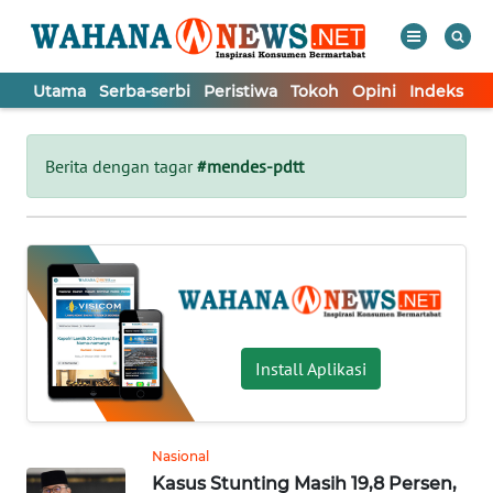
Utama
Serba-serbi
Peristiwa
Tokoh
Opini
Indeks
WAHANA
Tutup
TV
Berita dengan tagar
#mendes-pdtt
UTAMA
SERBA-
SERBI
PERISTIWA
Install Aplikasi
TOKOH
Nasional
Kasus Stunting Masih 19,8 Persen,
OPINI