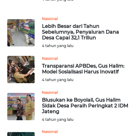
WN
LANGKAT
Nasional
WN
Lebih Besar dari Tahun
TAPANULI
Sebelumnya, Penyaluran Dana
SELATAN
Desa Capai 32,1 Triliun
4 tahun yang lalu
WN
TANJUNG
Nasional
LESUNG
Transparansi APBDes, Gus Halim:
Model Sosialisasi Harus Inovatif
4 tahun yang lalu
WN
KARO
Nasional
Blusukan ke Boyolali, Gus Halim
WN
Sidak Desa Peraih Peringkat 2 IDM
SIMALUNGUN
Jateng
4 tahun yang lalu
WN
LABUHANBATU
Nasional