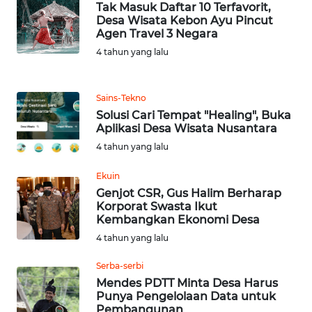
Tak Masuk Daftar 10 Terfavorit,
Desa Wisata Kebon Ayu Pincut
WN
Agen Travel 3 Negara
TAPANULI
4 tahun yang lalu
TENGAH
WN DELI
Sains-Tekno
SERDANG
Solusi Cari Tempat "Healing", Buka
Aplikasi Desa Wisata Nusantara
WN
4 tahun yang lalu
TEBING
TINGGI
Ekuin
Genjot CSR, Gus Halim Berharap
Korporat Swasta Ikut
WN
Kembangkan Ekonomi Desa
PAKPAK
4 tahun yang lalu
WN
Serba-serbi
KARAWANG
Mendes PDTT Minta Desa Harus
Punya Pengelolaan Data untuk
Pembangunan