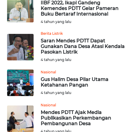
SULUT
IIBF 2022, Ikapi Gandeng
Kemendes PDTT Gelar Pameran
Buku Bertaraf Internasional
WN
4 tahun yang lalu
MALUKU
Berita Listrik
WN
Saran Mendes PDTT Dapat
MALUT
Gunakan Dana Desa Atasi Kendala
Pasokan Listrik
4 tahun yang lalu
WN
DAIRI
Nasional
Gus Halim Desa Pilar Utama
WN
Ketahanan Pangan
DANAU
4 tahun yang lalu
TOBA
Nasional
WN
Mendes PDTT Ajak Media
NIAS
Publikasikan Perkembangan
Pembangunan Desa
4 tahun yang lalu