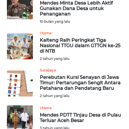
Mendes Minta Desa Lebih Aktif
Gunakan Dana Desa untuk
Informasi
Penanganan
10 bulan yang lalu
INDEKS
BERITA
Utama
Kalteng Raih Peringkat Tiga
Nasional TTGU dalam GTTGN ke-25
KONTAK
di NTB
KAMI
2 tahun yang lalu
INFO
Surabaya
IKLAN
Perebutan Kursi Senayan di Jawa
Timur: Pertarungan Sengit Antara
Petahana dan Pendatang Baru
TENTANG
2 tahun yang lalu
KAMI
Utama
PEDOMAN
Mendes PDTT Tinjau Desa di Pulau
MEDIA
Terluar Aceh Besar
SIBER
3 tahun yang lalu