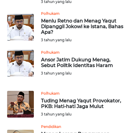
3 tahun yang lalu
SULBAR
Polhukam
Menlu Retno dan Menag Yaqut
WN
Dipanggil Jokowi ke Istana, Bahas
BABEL
Apa?
3 tahun yang lalu
WN
SUMBAR
Polhukam
Ansor Jatim Dukung Menag,
WN
Sebut Politik Identitas Haram
SUMSEL
3 tahun yang lalu
WN
BENGKULU
Polhukam
Tuding Menag Yaqut Provokator,
PKB: Hati-hati Jaga Mulut
WN
3 tahun yang lalu
LAMPUNG
Pendidikan
WN