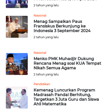
WN
RIAU
2 tahun yang lalu
Nasional
WN
Menag Sampaikan Paus
SERAMBI
Fransiskus Berkunjung ke
Indonesia 3 September 2024
WN
2 tahun yang lalu
JAMBI
Nasional
WN
Menko PMK Muhadjir Dukung
SULTRA
Rencana Menag soal KUA Tempat
Nikah Semua Agama
WN
2 tahun yang lalu
NTB
Pendidikan
Kemenag Luncurkan Program
WN
Madrasah Pandai Berhitung,
SULTENG
Targetkan 3 Juta Guru dan Siswa
Ahli Matematika
WN