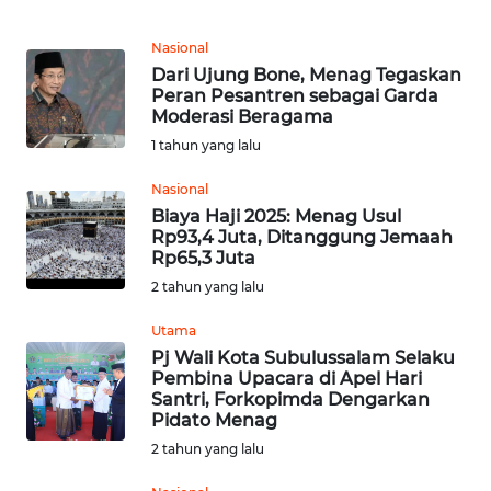
REDAKSI
Nasional
Dari Ujung Bone, Menag Tegaskan
Peran Pesantren sebagai Garda
KARIR
Moderasi Beragama
1 tahun yang lalu
DISCLAIMER
Nasional
Wahana
Biaya Haji 2025: Menag Usul
News
Rp93,4 Juta, Ditanggung Jemaah
Regional
Rp65,3 Juta
2 tahun yang lalu
WN
Utama
SUMUT
Pj Wali Kota Subulussalam Selaku
Pembina Upacara di Apel Hari
WN
Santri, Forkopimda Dengarkan
JAKARTA
Pidato Menag
2 tahun yang lalu
WN