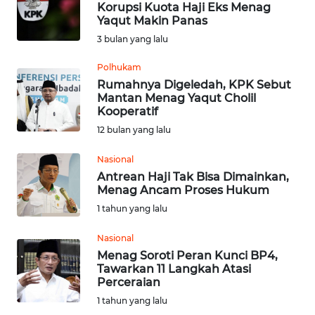
Korupsi Kuota Haji Eks Menag
Yaqut Makin Panas
Informasi
3 bulan yang lalu
INDEKS
Polhukam
BERITA
Rumahnya Digeledah, KPK Sebut
Mantan Menag Yaqut Cholil
Kooperatif
KONTAK
12 bulan yang lalu
KAMI
Nasional
INFO
Antrean Haji Tak Bisa Dimainkan,
IKLAN
Menag Ancam Proses Hukum
1 tahun yang lalu
TENTANG
KAMI
Nasional
Menag Soroti Peran Kunci BP4,
Tawarkan 11 Langkah Atasi
PEDOMAN
Perceraian
MEDIA
1 tahun yang lalu
SIBER