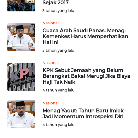
Sejak 2017
KALTENG
3 tahun yang lalu
WN
Nasional
KALTARA
Cuaca Arab Saudi Panas, Menag:
Kemenkes Harus Memperhatikan
WN
Hal Ini
KALSEL
3 tahun yang lalu
Nasional
WN
KPK Sebut Jemaah yang Belum
KALTIM
Berangkat Bakal Merugi Jika Biaya
Haji Tak Naik
WN
4 tahun yang lalu
SULSEL
Nasional
WN
Menag Yaqut: Tahun Baru Imlek
Jadi Momentum Introspeksi Diri
GORONTALO
4 tahun yang lalu
WN