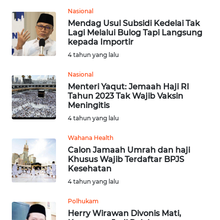
SULUT
Nasional
Mendag Usul Subsidi Kedelai Tak
WN
Lagi Melalui Bulog Tapi Langsung
MALUKU
kepada Importir
4 tahun yang lalu
WN
Nasional
MALUT
Menteri Yaqut: Jemaah Haji RI
Tahun 2023 Tak Wajib Vaksin
WN
Meningitis
DAIRI
4 tahun yang lalu
WN
Wahana Health
DANAU
Calon Jamaah Umrah dan haji
TOBA
Khusus Wajib Terdaftar BPJS
Kesehatan
4 tahun yang lalu
WN
NIAS
Polhukam
Herry Wirawan Divonis Mati,