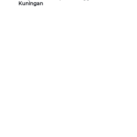
PURWAKARTA
Kuningan
WN
PRIANGAN
TIMUR
WN
SEMARANG
WN
SOLO
WN
BOROBUDUR
WN
MADURA
WN