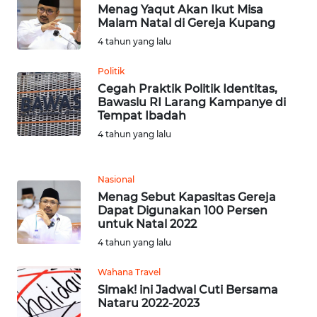
WN
Menag Yaqut Akan Ikut Misa
BEKASI
Malam Natal di Gereja Kupang
4 tahun yang lalu
WN
BOGOR
Politik
Cegah Praktik Politik Identitas,
Bawaslu RI Larang Kampanye di
WN
Tempat Ibadah
DEPOK
4 tahun yang lalu
WN
TAPANULI
Nasional
UTARA
Menag Sebut Kapasitas Gereja
Dapat Digunakan 100 Persen
untuk Natal 2022
WN
SAMOSIR
4 tahun yang lalu
Wahana Travel
WN
Simak! ini Jadwal Cuti Bersama
PADANG
Nataru 2022-2023
LAWAS