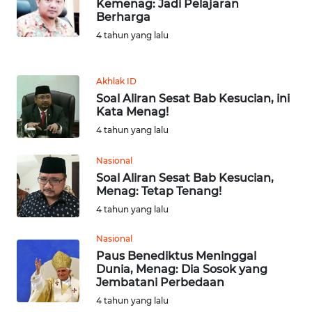
WN
Kemenag: Jadi Pelajaran
LANGKAT
Berharga
4 tahun yang lalu
WN
TAPANULI
SELATAN
Akhlak ID
Soal Aliran Sesat Bab Kesucian, ini
Kata Menag!
WN
4 tahun yang lalu
TANJUNG
LESUNG
Nasional
Soal Aliran Sesat Bab Kesucian,
WN
Menag: Tetap Tenang!
KARO
4 tahun yang lalu
WN
Nasional
SIMALUNGUN
Paus Benediktus Meninggal
Dunia, Menag: Dia Sosok yang
Jembatani Perbedaan
WN
4 tahun yang lalu
LABUHANBATU