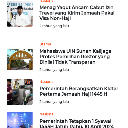
Nasional
JABAR
Menag Yaqut Ancam Cabut Izin
Travel yang Kirim Jemaah Pakai
WN
Visa Non-Haji
BANTEN
2 tahun yang lalu
WN
NTT
Utama
Mahasiswa UIN Sunan Kalijaga
Protes Pemilihan Rektor yang
WN
Dinilai Tidak Transparan
KEPRI
2 tahun yang lalu
WN
Nasional
PAPUA
Pemerintah Berangkatkan Kloter
Pertama Jemaah Haji 1445 H
WN
2 tahun yang lalu
PAPUA
BARAT
Nasional
Pemerintah Tetapkan 1 Syawal
1445H Jatuh Rabu, 10 April 2024