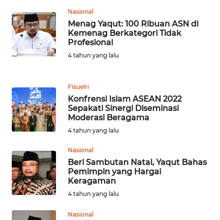
Nasional
WN
Menag Yaqut: 100 Ribuan ASN di
TAPANULI
Kemenag Berkategori Tidak
TENGAH
Profesional
4 tahun yang lalu
WN DELI
SERDANG
Fisuelri
Konfrensi Islam ASEAN 2022
WN
Sepakati Sinergi Diseminasi
TEBING
Moderasi Beragama
TINGGI
4 tahun yang lalu
WN
Nasional
PAKPAK
Beri Sambutan Natal, Yaqut Bahas
Pemimpin yang Hargai
Keragaman
WN
4 tahun yang lalu
KARAWANG
Nasional