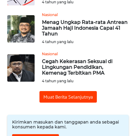
4 tahun yang lalu
WN
Nasional
SUMEDANG
Menag Ungkap Rata-rata Antrean
Jamaah Haji Indonesia Capai 41
Tahun
WN
CIANJUR
4 tahun yang lalu
Nasional
WN
Cegah Kekerasan Seksual di
KEPULAUAN
Lingkungan Pendidikan,
SERIBU
Kemenag Terbitkan PMA
4 tahun yang lalu
WN
TANGERANG
Muat Berita Selanjutnya
WN
BINJAI
Kirimkan masukan dan tanggapan anda sebagai
konsumen kepada kami.
WN