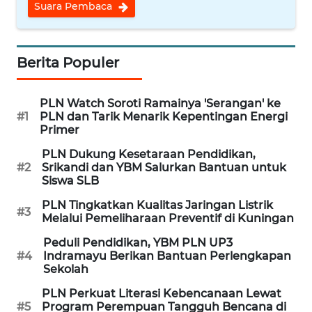
CIREBON
Suara Pembaca
WN
INDRAMAYU
Berita Populer
WN
PLN Watch Soroti Ramainya 'Serangan' ke
KUNINGAN
#1
PLN dan Tarik Menarik Kepentingan Energi
Primer
WN
PLN Dukung Kesetaraan Pendidikan,
MAJALENGKA
#2
Srikandi dan YBM Salurkan Bantuan untuk
Siswa SLB
WN
PLN Tingkatkan Kualitas Jaringan Listrik
SUBANG
#3
Melalui Pemeliharaan Preventif di Kuningan
Peduli Pendidikan, YBM PLN UP3
WN
#4
Indramayu Berikan Bantuan Perlengkapan
SUKABUMI
Sekolah
PLN Perkuat Literasi Kebencanaan Lewat
WN
#5
Program Perempuan Tangguh Bencana di