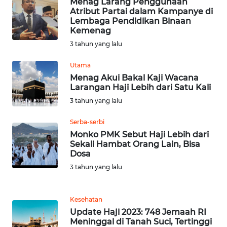
Menag Larang Penggunaan
JATENG
Atribut Partai dalam Kampanye di
Lembaga Pendidikan Binaan
Kemenag
WN
NUSANTARA
3 tahun yang lalu
Utama
WN
Menag Akui Bakal Kaji Wacana
JOGJA
Larangan Haji Lebih dari Satu Kali
3 tahun yang lalu
WN
JATIM
Serba-serbi
Monko PMK Sebut Haji Lebih dari
Sekali Hambat Orang Lain, Bisa
WN
Dosa
BALI
3 tahun yang lalu
WN
KALBAR
Kesehatan
Update Haji 2023: 748 Jemaah RI
WN
Meninggal di Tanah Suci, Tertinggi