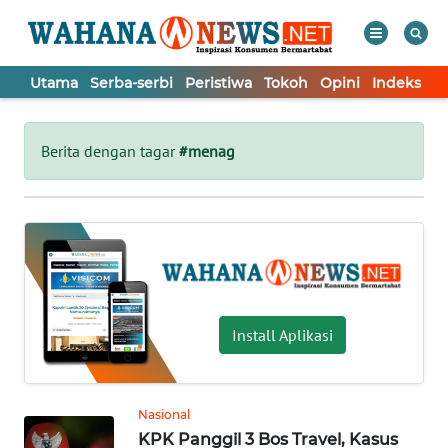
Utama
Serba-serbi
Peristiwa
Tokoh
Opini
Indeks
WAHANA
Tutup
TV
Berita dengan tagar
#menag
UTAMA
SERBA-
SERBI
PERISTIWA
Install Aplikasi
TOKOH
Nasional
KPK Panggil 3 Bos Travel, Kasus
OPINI