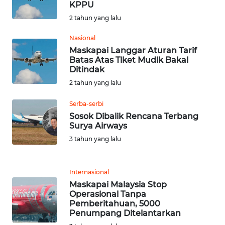
KPPU
SULBAR
2 tahun yang lalu
WN
Nasional
BABEL
Maskapai Langgar Aturan Tarif
Batas Atas Tiket Mudik Bakal
Ditindak
WN
SUMBAR
2 tahun yang lalu
Serba-serbi
WN
Sosok Dibalik Rencana Terbang
SUMSEL
Surya Airways
3 tahun yang lalu
WN
BENGKULU
Internasional
WN
Maskapai Malaysia Stop
Operasional Tanpa
LAMPUNG
Pemberitahuan, 5000
Penumpang Ditelantarkan
WN