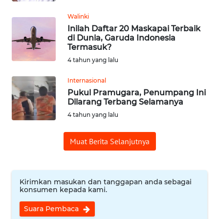
Walinki
WN
Inilah Daftar 20 Maskapai Terbaik
SUMEDANG
di Dunia, Garuda Indonesia
Termasuk?
WN
4 tahun yang lalu
CIANJUR
Internasional
Pukul Pramugara, Penumpang Ini
WN
Dilarang Terbang Selamanya
KEPULAUAN
SERIBU
4 tahun yang lalu
WN
Muat Berita Selanjutnya
TANGERANG
WN
Kirimkan masukan dan tanggapan anda sebagai
BINJAI
konsumen kepada kami.
Suara Pembaca
WN