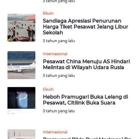
3 tahun yang lalu
JATENG
Ekuin
WN
Sandiaga Apresiasi Penurunan
Harga Tiket Pesawat Jelang Libur
NUSANTARA
Sekolah
3 tahun yang lalu
WN
JOGJA
Internasional
Pesawat China Menuju AS Hindari
WN
Melintas di Wilayah Udara Rusia
JATIM
3 tahun yang lalu
WN
Ekuin
BALI
Heboh Pramugari Buka Lelang di
Pesawat, Citilink Buka Suara
3 tahun yang lalu
WN
KALBAR
Internasional
WN