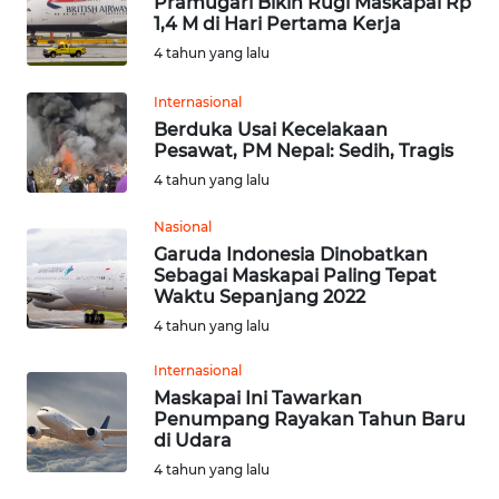
Pramugari Bikin Rugi Maskapai Rp
KALTENG
1,4 M di Hari Pertama Kerja
4 tahun yang lalu
WN
KALTARA
Internasional
Berduka Usai Kecelakaan
Pesawat, PM Nepal: Sedih, Tragis
WN
KALSEL
4 tahun yang lalu
Nasional
WN
Garuda Indonesia Dinobatkan
KALTIM
Sebagai Maskapai Paling Tepat
Waktu Sepanjang 2022
WN
4 tahun yang lalu
SULSEL
Internasional
Maskapai Ini Tawarkan
WN
Penumpang Rayakan Tahun Baru
GORONTALO
di Udara
4 tahun yang lalu
WN