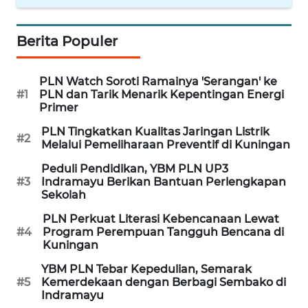
CIREBON
Berita Populer
WN
INDRAMAYU
PLN Watch Soroti Ramainya 'Serangan' ke
WN
#1
PLN dan Tarik Menarik Kepentingan Energi
KUNINGAN
Primer
PLN Tingkatkan Kualitas Jaringan Listrik
#2
WN
Melalui Pemeliharaan Preventif di Kuningan
MAJALENGKA
Peduli Pendidikan, YBM PLN UP3
#3
Indramayu Berikan Bantuan Perlengkapan
WN
Sekolah
SUBANG
PLN Perkuat Literasi Kebencanaan Lewat
#4
Program Perempuan Tangguh Bencana di
WN
Kuningan
SUKABUMI
YBM PLN Tebar Kepedulian, Semarak
#5
Kemerdekaan dengan Berbagi Sembako di
WN
Indramayu