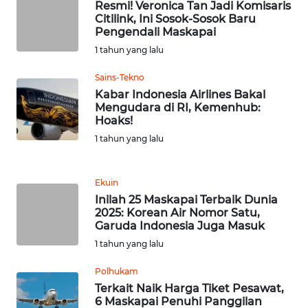
WN
Resmi! Veronica Tan Jadi Komisaris
RIAU
Citilink, Ini Sosok-Sosok Baru
Pengendali Maskapai
1 tahun yang lalu
WN
SERAMBI
Sains-Tekno
Kabar Indonesia Airlines Bakal
WN
Mengudara di RI, Kemenhub:
JAMBI
Hoaks!
1 tahun yang lalu
WN
SULTRA
Ekuin
Inilah 25 Maskapai Terbaik Dunia
WN
2025: Korean Air Nomor Satu,
NTB
Garuda Indonesia Juga Masuk
1 tahun yang lalu
WN
SULTENG
Polhukam
Terkait Naik Harga Tiket Pesawat,
6 Maskapai Penuhi Panggilan
WN