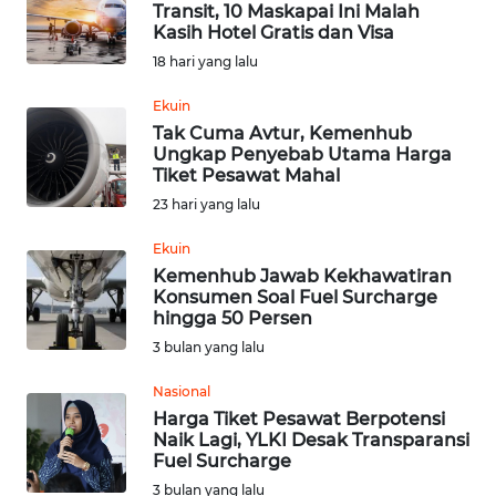
Transit, 10 Maskapai Ini Malah
Kasih Hotel Gratis dan Visa
Informasi
18 hari yang lalu
INDEKS
Ekuin
BERITA
Tak Cuma Avtur, Kemenhub
Ungkap Penyebab Utama Harga
Tiket Pesawat Mahal
KONTAK
23 hari yang lalu
KAMI
Ekuin
INFO
Kemenhub Jawab Kekhawatiran
IKLAN
Konsumen Soal Fuel Surcharge
hingga 50 Persen
TENTANG
3 bulan yang lalu
KAMI
Nasional
Harga Tiket Pesawat Berpotensi
PEDOMAN
Naik Lagi, YLKI Desak Transparansi
MEDIA
Fuel Surcharge
SIBER
3 bulan yang lalu