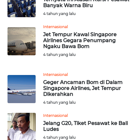
WN
Banyak Warna Biru
BEKASI
4 tahun yang lalu
WN
Internasional
BOGOR
Jet Tempur Kawal Singapore
Airlines Gegara Penumpang
Ngaku Bawa Bom
WN
DEPOK
4 tahun yang lalu
WN
Internasional
TAPANULI
Geger Ancaman Bom di Dalam
UTARA
Singapore Airlines, Jet Tempur
Dikerahkan
WN
4 tahun yang lalu
SAMOSIR
Internasional
Jelang G20, Tiket Pesawat ke Bali
WN
Ludes
PADANG
LAWAS
4 tahun yang lalu