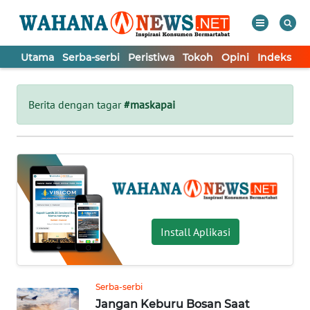
Utama
Serba-serbi
Peristiwa
Tokoh
Opini
Indeks
WAHANA
Tutup
TV
Berita dengan tagar
#maskapai
UTAMA
SERBA-
SERBI
PERISTIWA
Install Aplikasi
TOKOH
Serba-serbi
Jangan Keburu Bosan Saat
OPINI