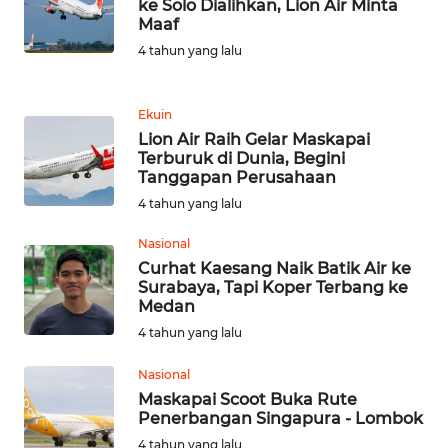
WN
ke Solo Dialihkan, Lion Air Minta
LANGKAT
Maaf
4 tahun yang lalu
WN
TAPANULI
Ekuin
SELATAN
Lion Air Raih Gelar Maskapai
Terburuk di Dunia, Begini
WN
Tanggapan Perusahaan
TANJUNG
4 tahun yang lalu
LESUNG
Nasional
WN
Curhat Kaesang Naik Batik Air ke
KARO
Surabaya, Tapi Koper Terbang ke
Medan
4 tahun yang lalu
WN
SIMALUNGUN
Nasional
Maskapai Scoot Buka Rute
WN
Penerbangan Singapura - Lombok
LABUHANBATU
4 tahun yang lalu