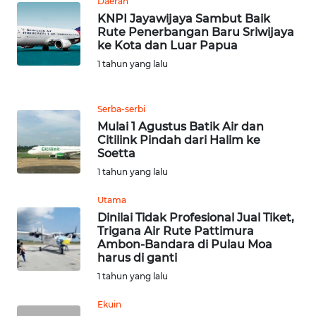
Daerah
JABAR
KNPI Jayawijaya Sambut Baik
Rute Penerbangan Baru Sriwijaya
WN
ke Kota dan Luar Papua
BANTEN
1 tahun yang lalu
WN
NTT
Serba-serbi
Mulai 1 Agustus Batik Air dan
Citilink Pindah dari Halim ke
WN
Soetta
KEPRI
1 tahun yang lalu
WN
Utama
PAPUA
Dinilai Tidak Profesional Jual Tiket,
Trigana Air Rute Pattimura
Ambon-Bandara di Pulau Moa
WN
harus di ganti
PAPUA
1 tahun yang lalu
BARAT
Ekuin