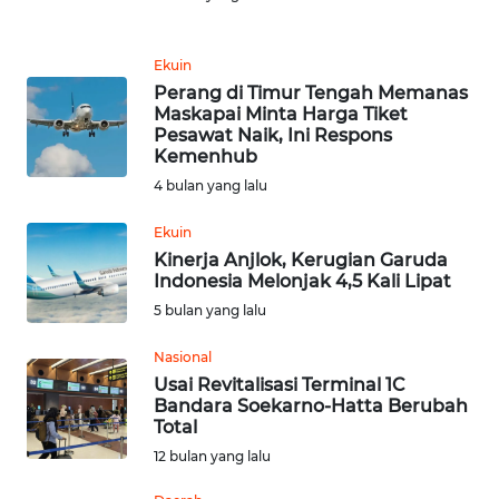
REDAKSI
Ekuin
Perang di Timur Tengah Memanas
KARIR
Maskapai Minta Harga Tiket
Pesawat Naik, Ini Respons
Kemenhub
DISCLAIMER
4 bulan yang lalu
Wahana
Ekuin
News
Regional
Kinerja Anjlok, Kerugian Garuda
Indonesia Melonjak 4,5 Kali Lipat
5 bulan yang lalu
WN
SUMUT
Nasional
Usai Revitalisasi Terminal 1C
WN
Bandara Soekarno-Hatta Berubah
JAKARTA
Total
12 bulan yang lalu
WN