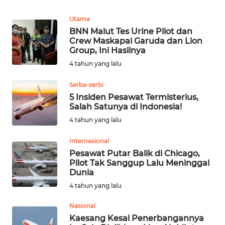
SULUT
Utama
WN
BNN Malut Tes Urine Pilot dan
MALUKU
Crew Maskapai Garuda dan Lion
Group, Ini Hasilnya
4 tahun yang lalu
WN
MALUT
Serba-serbi
5 Insiden Pesawat Termisterius,
WN
Salah Satunya di Indonesia!
DAIRI
4 tahun yang lalu
WN
Internasional
DANAU
Pesawat Putar Balik di Chicago,
TOBA
Pilot Tak Sanggup Lalu Meninggal
Dunia
4 tahun yang lalu
WN
NIAS
Nasional
Kaesang Kesal Penerbangannya