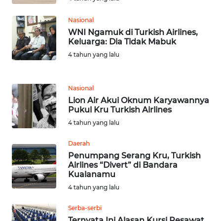
WN
Nasional
TAPANULI
WNI Ngamuk di Turkish Airlines,
TENGAH
Keluarga: Dia Tidak Mabuk
4 tahun yang lalu
WN DELI
SERDANG
Nasional
Lion Air Akui Oknum Karyawannya
WN
Pukul Kru Turkish Airlines
TEBING
4 tahun yang lalu
TINGGI
Daerah
WN
Penumpang Serang Kru, Turkish
PAKPAK
Airlines “Divert” di Bandara
Kualanamu
WN
4 tahun yang lalu
KARAWANG
Serba-serbi
Ternyata Ini Alasan Kursi Pesawat