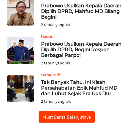
Prabowo Usulkan Kepala Daerah
Dipilih DPRD, Mahfud MD Bilang
WN
Begini
SUMEDANG
2 tahun yang lalu
WN
Nasional
CIANJUR
Prabowo Usulkan Kepala Daerah
Dipilih DPRD, Begini Respon
Berbagai Parpol
WN
KEPULAUAN
2 tahun yang lalu
SERIBU
Serba-serbi
Tak Banyak Tahu, Ini Kisah
WN
Persahabatan Epik Mahfud MD
TANGERANG
dan Luhut Sejak Era Gus Dur
2 tahun yang lalu
WN
BINJAI
Muat Berita Selanjutnya
WN