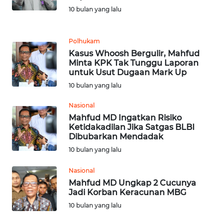
SULUT
10 bulan yang lalu
WN
MALUKU
Polhukam
Kasus Whoosh Bergulir, Mahfud
Minta KPK Tak Tunggu Laporan
WN
untuk Usut Dugaan Mark Up
MALUT
10 bulan yang lalu
WN
Nasional
DAIRI
Mahfud MD Ingatkan Risiko
Ketidakadilan Jika Satgas BLBI
Dibubarkan Mendadak
WN
DANAU
10 bulan yang lalu
TOBA
Nasional
Mahfud MD Ungkap 2 Cucunya
WN
Jadi Korban Keracunan MBG
NIAS
10 bulan yang lalu