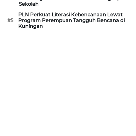
PURWAKARTA
Sekolah
PLN Perkuat Literasi Kebencanaan Lewat
WN
#5
Program Perempuan Tangguh Bencana di
PRIANGAN
Kuningan
TIMUR
WN
SEMARANG
WN
SOLO
WN
BOROBUDUR
WN
MADURA
WN