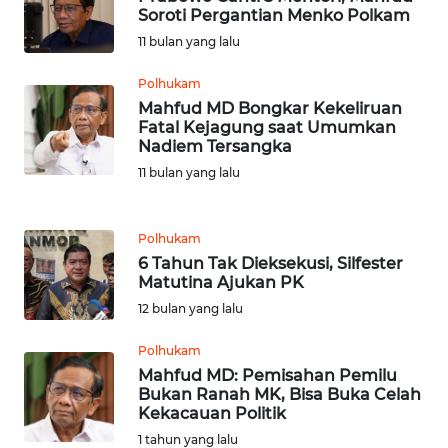
Soroti Pergantian Menko Polkam
WN
11 bulan yang lalu
TAPANULI
TENGAH
Polhukam
Mahfud MD Bongkar Kekeliruan
Fatal Kejagung saat Umumkan
WN DELI
Nadiem Tersangka
SERDANG
11 bulan yang lalu
WN
TEBING
Polhukam
TINGGI
6 Tahun Tak Dieksekusi, Silfester
Matutina Ajukan PK
WN
12 bulan yang lalu
PAKPAK
Polhukam
Mahfud MD: Pemisahan Pemilu
WN
Bukan Ranah MK, Bisa Buka Celah
KARAWANG
Kekacauan Politik
1 tahun yang lalu