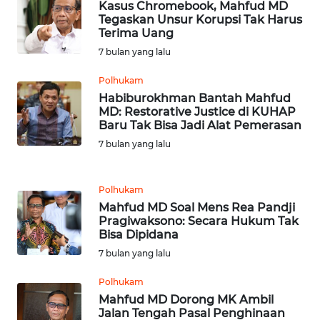
WN
Kasus Chromebook, Mahfud MD
RIAU
Tegaskan Unsur Korupsi Tak Harus
Terima Uang
7 bulan yang lalu
WN
SERAMBI
Polhukam
Habiburokhman Bantah Mahfud
WN
MD: Restorative Justice di KUHAP
JAMBI
Baru Tak Bisa Jadi Alat Pemerasan
7 bulan yang lalu
WN
SULTRA
Polhukam
Mahfud MD Soal Mens Rea Pandji
WN
Pragiwaksono: Secara Hukum Tak
NTB
Bisa Dipidana
7 bulan yang lalu
WN
SULTENG
Polhukam
Mahfud MD Dorong MK Ambil
Jalan Tengah Pasal Penghinaan
WN