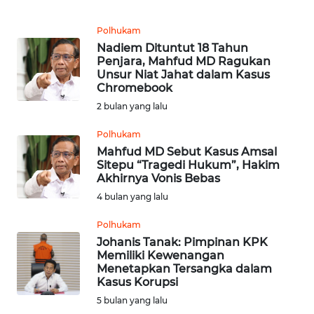
REDAKSI
Polhukam
Nadiem Dituntut 18 Tahun
Penjara, Mahfud MD Ragukan
KARIR
Unsur Niat Jahat dalam Kasus
Chromebook
DISCLAIMER
2 bulan yang lalu
Wahana
Polhukam
News
Mahfud MD Sebut Kasus Amsal
Regional
Sitepu “Tragedi Hukum”, Hakim
Akhirnya Vonis Bebas
4 bulan yang lalu
WN
SUMUT
Polhukam
Johanis Tanak: Pimpinan KPK
WN
Memiliki Kewenangan
JAKARTA
Menetapkan Tersangka dalam
Kasus Korupsi
5 bulan yang lalu
WN