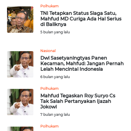
JABAR
Polhukam
TNI Tetapkan Status Siaga Satu,
WN
Mahfud MD Curiga Ada Hal Serius
BANTEN
di Baliknya
5 bulan yang lalu
WN
NTT
Nasional
Dwi Sasetyaningtyas Panen
WN
Kecaman, Mahfud: Jangan Pernah
KEPRI
Lelah Mencintai Indonesia
6 bulan yang lalu
WN
PAPUA
Polhukam
Mahfud Tegaskan Roy Suryo Cs
Tak Salah Pertanyakan Ijazah
WN
Jokowi
PAPUA
7 bulan yang lalu
BARAT
Polhukam