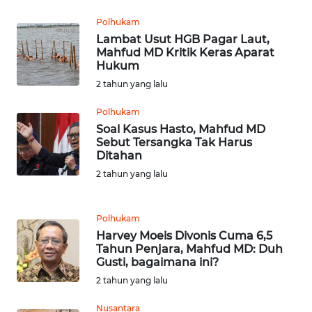
WN
BEKASI
Polhukam
Lambat Usut HGB Pagar Laut,
Mahfud MD Kritik Keras Aparat
WN
Hukum
BOGOR
2 tahun yang lalu
WN
Polhukam
DEPOK
Soal Kasus Hasto, Mahfud MD
Sebut Tersangka Tak Harus
Ditahan
WN
TAPANULI
2 tahun yang lalu
UTARA
Polhukam
WN
Harvey Moeis Divonis Cuma 6,5
SAMOSIR
Tahun Penjara, Mahfud MD: Duh
Gusti, bagaimana ini?
WN
2 tahun yang lalu
PADANG
LAWAS
Nusantara