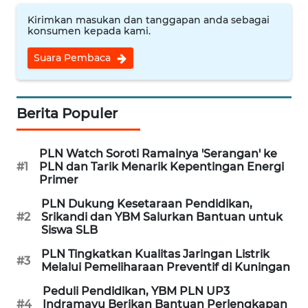
CIREBON
Kirimkan masukan dan tanggapan anda sebagai
konsumen kepada kami.
WN
INDRAMAYU
Suara Pembaca
WN
KUNINGAN
Berita Populer
WN
PLN Watch Soroti Ramainya 'Serangan' ke
MAJALENGKA
#1
PLN dan Tarik Menarik Kepentingan Energi
Primer
WN
PLN Dukung Kesetaraan Pendidikan,
SUBANG
#2
Srikandi dan YBM Salurkan Bantuan untuk
Siswa SLB
WN
PLN Tingkatkan Kualitas Jaringan Listrik
SUKABUMI
#3
Melalui Pemeliharaan Preventif di Kuningan
Peduli Pendidikan, YBM PLN UP3
WN
#4
Indramayu Berikan Bantuan Perlengkapan