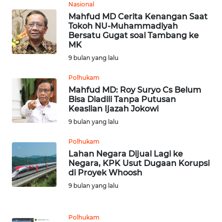
Nasional
JATENG
Mahfud MD Cerita Kenangan Saat
Tokoh NU-Muhammadiyah
WN
Bersatu Gugat soal Tambang ke
NUSANTARA
MK
9 bulan yang lalu
WN
Polhukam
JOGJA
Mahfud MD: Roy Suryo Cs Belum
Bisa Diadili Tanpa Putusan
WN
Keaslian Ijazah Jokowi
JATIM
9 bulan yang lalu
Polhukam
WN
BALI
Lahan Negara Dijual Lagi ke
Negara, KPK Usut Dugaan Korupsi
di Proyek Whoosh
WN
9 bulan yang lalu
KALBAR
WN
Polhukam