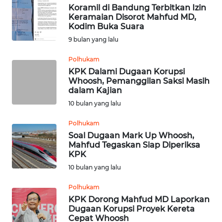
KALTENG
Koramil di Bandung Terbitkan Izin
Keramaian Disorot Mahfud MD,
Kodim Buka Suara
WN
9 bulan yang lalu
KALTARA
Polhukam
WN
KPK Dalami Dugaan Korupsi
KALSEL
Whoosh, Pemanggilan Saksi Masih
dalam Kajian
10 bulan yang lalu
WN
KALTIM
Polhukam
Soal Dugaan Mark Up Whoosh,
WN
Mahfud Tegaskan Siap Diperiksa
SULSEL
KPK
10 bulan yang lalu
WN
Polhukam
GORONTALO
KPK Dorong Mahfud MD Laporkan
Dugaan Korupsi Proyek Kereta
WN
Cepat Whoosh