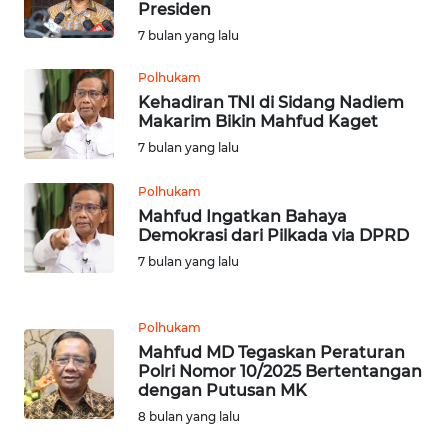
Presiden
SULBAR
7 bulan yang lalu
WN
Polhukam
BABEL
Kehadiran TNI di Sidang Nadiem
Makarim Bikin Mahfud Kaget
WN
7 bulan yang lalu
SUMBAR
Polhukam
Mahfud Ingatkan Bahaya
WN
Demokrasi dari Pilkada via DPRD
SUMSEL
7 bulan yang lalu
WN
BENGKULU
Polhukam
Mahfud MD Tegaskan Peraturan
WN
Polri Nomor 10/2025 Bertentangan
LAMPUNG
dengan Putusan MK
8 bulan yang lalu
WN