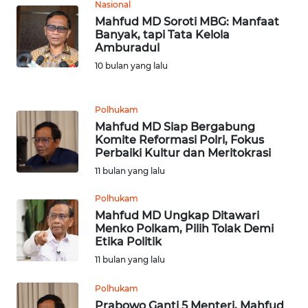
WN
Nasional
LANGKAT
Mahfud MD Soroti MBG: Manfaat
Banyak, tapi Tata Kelola
Amburadul
WN
TAPANULI
10 bulan yang lalu
SELATAN
Polhukam
WN
Mahfud MD Siap Bergabung
TANJUNG
Komite Reformasi Polri, Fokus
LESUNG
Perbaiki Kultur dan Meritokrasi
11 bulan yang lalu
WN
KARO
Polhukam
Mahfud MD Ungkap Ditawari
Menko Polkam, Pilih Tolak Demi
WN
Etika Politik
SIMALUNGUN
11 bulan yang lalu
WN
Polhukam
LABUHANBATU
Prabowo Ganti 5 Menteri, Mahfud