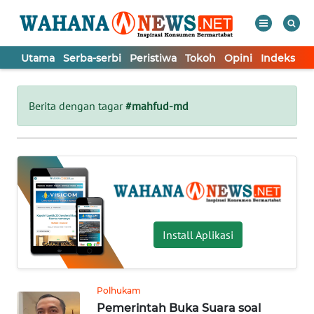
Utama
Serba-serbi
Peristiwa
Tokoh
Opini
Indeks
WAHANA
Tutup
TV
Berita dengan tagar
#mahfud-md
UTAMA
SERBA-
SERBI
PERISTIWA
Install Aplikasi
TOKOH
Polhukam
Pemerintah Buka Suara soal
OPINI