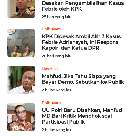
Desakan Pengambilalihan Kasus
Febrie oleh KPK
Informasi
25 hari yang lalu
INDEKS
Polhukam
BERITA
KPK Didesak Ambil Alih 3 Kasus
Febrie Adriansyah, Ini Respons
Kapolri dan Ketua DPR
KONTAK
26 hari yang lalu
KAMI
Nasional
INFO
Mahfud: Jika Tahu Siapa yang
IKLAN
Bayar Demo, Sebutkan ke Publik
2 bulan yang lalu
TENTANG
KAMI
Polhukam
UU Polri Baru Disahkan, Mahfud
MD Beri Kritik Menohok soal
PEDOMAN
Partisipasi Publik
MEDIA
2 bulan yang lalu
SIBER