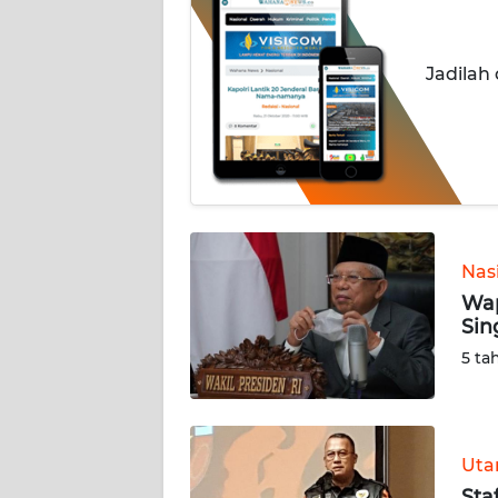
INDEKS
BERITA
Jadilah
KONTAK
KAMI
INFO
IKLAN
Nas
TENTANG
Wap
KAMI
Sin
5 ta
PEDOMAN
MEDIA
SIBER
Ut
REDAKSI
Sta