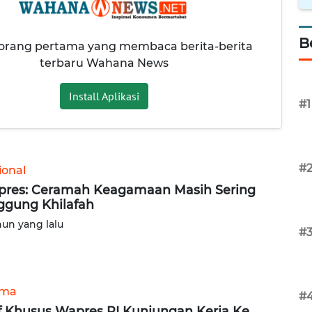
B
 orang pertama yang membaca berita-berita
terbaru Wahana News
Install Aplikasi
#1
#
ional
res: Ceramah Keagamaan Masih Sering
ggung Khilafah
hun yang lalu
#
ama
#
f Khusus Wapres RI Kunjungan Kerja Ke