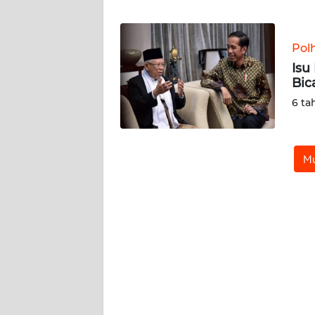
WN
BANTEN
Pol
WN
Isu
NTT
Bic
6 ta
WN
KEPRI
Mu
WN
PAPUA
WN
PAPUA
BARAT
WN
RIAU