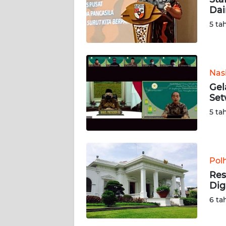
Dai
KARIR
5 ta
DISCLAIMER
Wahana
Nas
News
Gel
Regional
Set
5 ta
WN
SUMUT
WN
Pol
JAKARTA
Res
Dig
WN
6 ta
JABAR