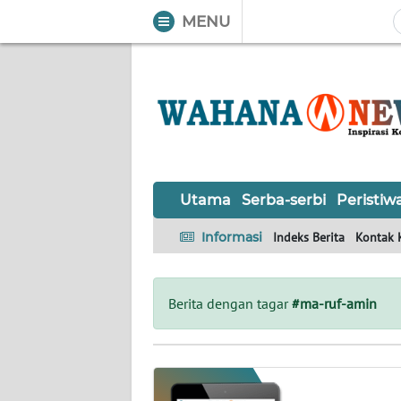
MENU
WAHANA
Tutup
TV
UTAMA
SERBA-
Utama
Serba-serbi
Peristiw
SERBI
Informasi
Indeks Berita
Kontak 
PERISTIWA
TOKOH
Berita dengan tagar
#ma-ruf-amin
OPINI
Informasi